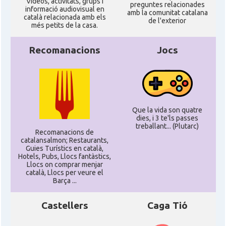
Ví­deos, activitats, grups i
preguntes relacionades
informació audiovisual en
amb la comunitat catalana
català relacionada amb els
de l'exterior
més petits de la casa.
Recomanacions
Jocs
Que la vida son quatre
dies, i 3 te'ls passes
treballant... (Plutarc)
Recomanacions de
catalansalmon; Restaurants,
Guies Turístics en català,
Hotels, Pubs, Llocs fantàstics,
Llocs on comprar menjar
català, Llocs per veure el
Barça ...
Castellers
Caga Tió