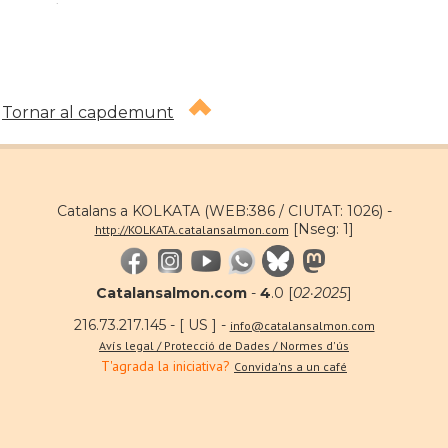
Tornar al capdemunt
Catalans a KOLKATA (WEB:386 / CIUTAT: 1026) -
[Nseg: 1]
http://KOLKATA.catalansalmon.com
Catalansalmon.com
-
4
.0 [
02·2025
]
216.73.217.145 - [ US ] -
info@catalansalmon.com
Avís legal / Protecció de Dades / Normes d'ús
T'agrada la iniciativa?
Convida'ns a un café