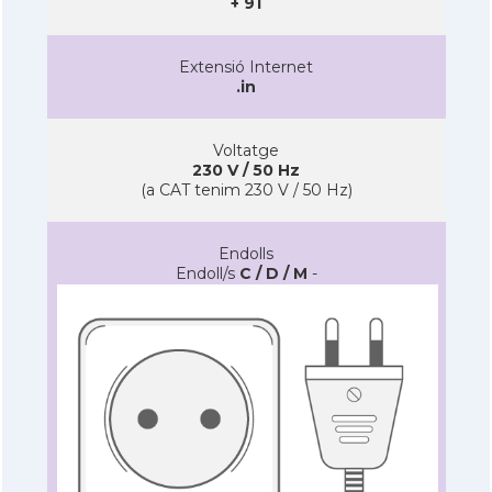
+ 91
Extensió Internet
.in
Voltatge
230 V / 50 Hz
(a CAT tenim 230 V / 50 Hz)
Endolls
Endoll/s
C / D / M
-