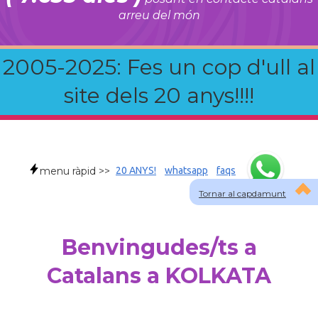
arreu del món
2005-2025: Fes un cop d'ull al
site dels 20 anys!!!!
menu ràpid >>
20 ANYS!
whatsapp
faqs
Tornar al capdamunt
Benvingudes/ts a
Catalans a KOLKATA