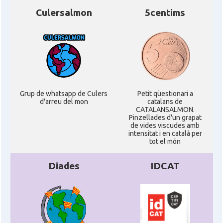
Culersalmon
5centims
Grup de whatsapp de Culers
Petit qüestionari a
d'arreu del mon
catalans de
CATALANSALMON.
Pinzellades d'un grapat
de vides viscudes amb
intensitat i en català per
tot el món
Diades
IDCAT