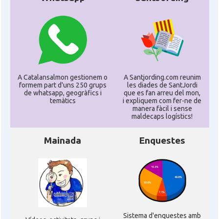
A Catalansalmon gestionem o
A Santjording.com reunim
formem part d'uns 250 grups
les diades de SantJordi
de whatsapp, geogràfics i
que es fan arreu del mon,
temàtics
i expliquem com fer-ne de
manera fàcil i sense
maldecaps logí­stics!
Mainada
Enquestes
Sistema d'enquestes amb