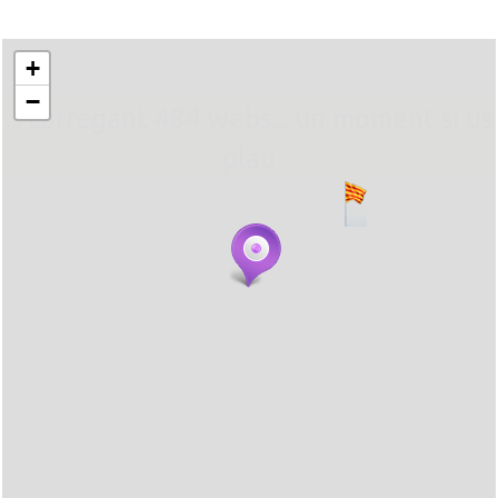
+
−
... carregant 484 webs... un moment si us
plau