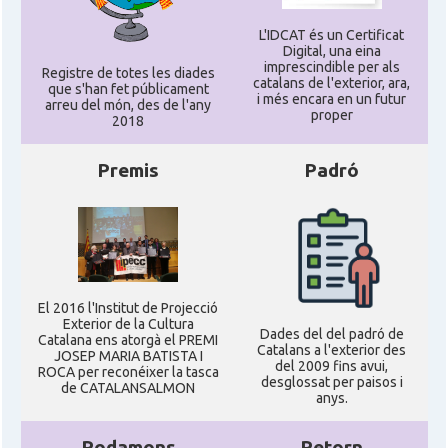
L'IDCAT és un Certificat
Digital, una eina
imprescindible per als
Registre de totes les diades
catalans de l'exterior, ara,
que s'han fet públicament
i més encara en un futur
arreu del món, des de l'any
proper
2018
Premis
Padró
El 2016 l'Institut de Projecció
Exterior de la Cultura
Dades del del padró de
Catalana ens atorgà el PREMI
Catalans a l'exterior des
JOSEP MARIA BATISTA I
del 2009 fins avui,
ROCA per reconéixer la tasca
desglossat per paisos i
de CATALANSALMON
anys.
Rodamons
Retorn