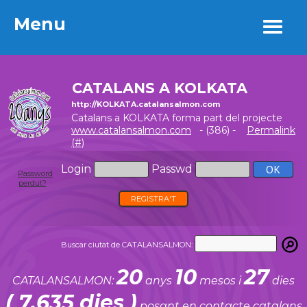
Menu
Menu
CATALANS A KOLKATA
http://KOLKATA.catalansalmon.com
Catalans a KOLKATA forma part del projecte
www.catalansalmon.com
- (386) -
Permalink
(#)
Login
Passwd
Password
perdut?
REGISTRA'T
Buscar ciutat de CATALANSALMON:
20
10
27
CATALANSALMON:
anys
mesos i
dies
( 7.635 dies )
posant en contacte catalans