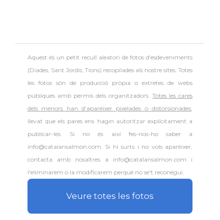
Aquest és un petit recull aleatori de
fotos d'esdeveniments
(Diades, Sant Jordis, Tions) recopilades als nostre sites. Totes
les fotos són de producció pròpia o extretes de webs
públiques amb permís dels organitzadors.
Totes les cares
dels menors han d'aparèixer pixelades o distorsionades
,
llevat que els pares ens hagin autoritzar explícitament a
publicar-les. Si no és així fes-nos-ho saber a
info@catalansalmon.com. Si hi surts i no vols aparèixer,
contacta amb nosaltres a info@catalansalmon.com i
l'eliminarem o la modificarem perquè no se't reconegui.
Veure totes les fotos
.