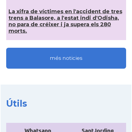
La xifra de ví­ctimes en l'accident de tres
trens a Balasore, a l'estat indi d'Odisha,
no para de créixer i ja supera els 280
morts.
més noticies
Útils
Whatsapp
SantJording