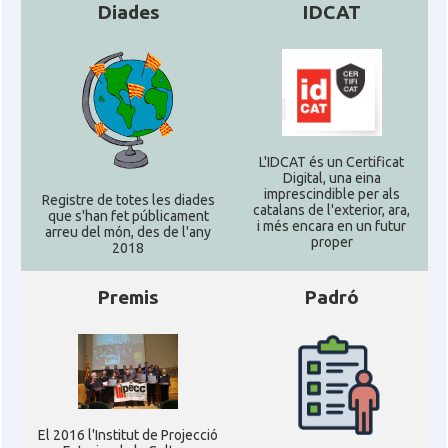
Diades
IDCAT
L'IDCAT és un Certificat
Digital, una eina
imprescindible per als
Registre de totes les diades
catalans de l'exterior, ara,
que s'han fet públicament
i més encara en un futur
arreu del món, des de l'any
proper
2018
Premis
Padró
El 2016 l'Institut de Projecció