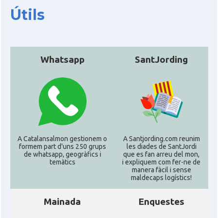
Útils
Oficina Exterior de Catalunya a São
Acció
Paulo
Whatsapp
SantJording
Consolat
Consolat general a Porto Alegre
Consolat
Consolat general a Rio de Janeiro
Consolat
Consolat general a Salvador
A Catalansalmon gestionem o
A Santjording.com reunim
Consolat
Consolat general a São Paulo
formem part d'uns 250 grups
les diades de SantJordi
de whatsapp, geogràfics i
que es fan arreu del mon,
temàtics
i expliquem com fer-ne de
manera fàcil i sense
Ambaixada
Ambaixada espanyola a Brasil
maldecaps logí­stics!
* + ambaixades i consolats
Mainada
Enquestes