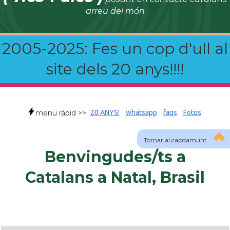
arreu del món
2005-2025: Fes un cop d'ull al
site dels 20 anys!!!!
menu ràpid >>
20 ANYS!
whatsapp
faqs
Fotos
Tornar al capdamunt
Benvingudes/ts a
Catalans a Natal, Brasil