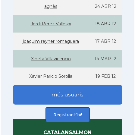
agnès
24 ABR 12
Jordi Perez Vallespi
18 ABR 12
joaquim reyner romaguera
17 ABR 12
Xineta Villavicencio
14 MAR 12
Xavier Paricio Sorolla
19 FEB 12
més usuaris
Registrar-t'hi!
CATALANSALMON