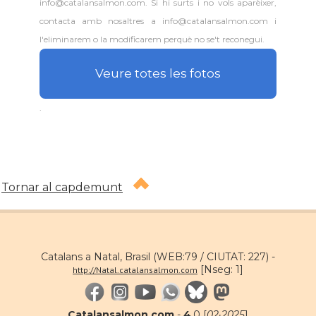
info@catalansalmon.com. Si hi surts i no vols aparèixer,
contacta amb nosaltres a info@catalansalmon.com i
l'eliminarem o la modificarem perquè no se't reconegui.
Veure totes les fotos
.
Tornar al capdemunt
Catalans a Natal, Brasil (WEB:79 / CIUTAT: 227) -
[Nseg: 1]
http://Natal.catalansalmon.com
Catalansalmon.com
-
4
.0 [
02·2025
]