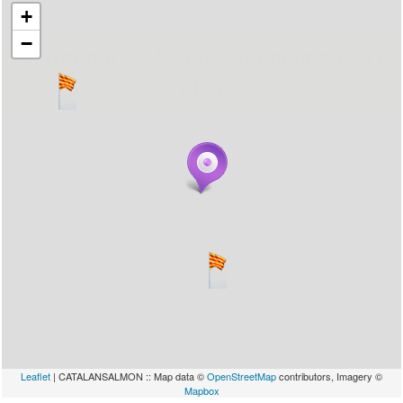
+
−
... carregant 484 webs... un moment si us
plau
Leaflet
| CATALANSALMON :: Map data ©
OpenStreetMap
contributors, Imagery ©
Mapbox