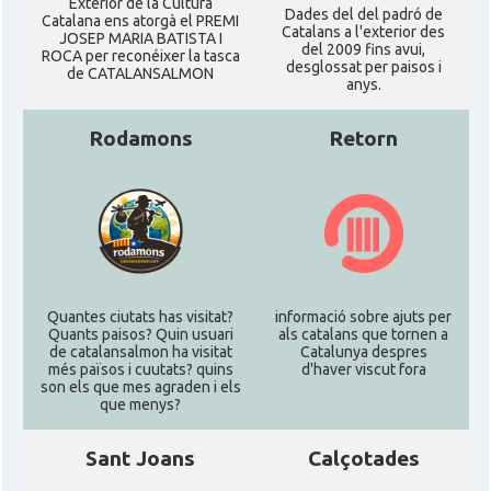
Exterior de la Cultura
Dades del del padró de
Catalana ens atorgà el PREMI
Catalans a l'exterior des
JOSEP MARIA BATISTA I
del 2009 fins avui,
ROCA per reconéixer la tasca
desglossat per paisos i
de CATALANSALMON
anys.
Rodamons
Retorn
Quantes ciutats has visitat?
informació sobre ajuts per
Quants paisos? Quin usuari
als catalans que tornen a
de catalansalmon ha visitat
Catalunya despres
més països i cuutats? quins
d'haver viscut fora
son els que mes agraden i els
que menys?
Sant Joans
Calçotades