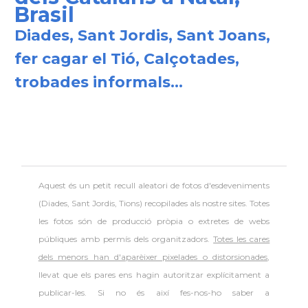
Brasil
Diades, Sant Jordis, Sant Joans,
fer cagar el Tió, Calçotades,
trobades informals...
Aquest és un petit recull aleatori de
fotos d'esdeveniments
(Diades, Sant Jordis, Tions) recopilades als nostre sites. Totes
les fotos són de producció pròpia o extretes de webs
públiques amb permís dels organitzadors.
Totes les cares
dels menors han d'aparèixer pixelades o distorsionades
,
llevat que els pares ens hagin autoritzar explícitament a
publicar-les. Si no és així fes-nos-ho saber a