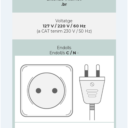
.br
Voltatge
127 V / 220 V / 60 Hz
(a CAT tenim 230 V / 50 Hz)
Endolls
Endoll/s
C / N
-