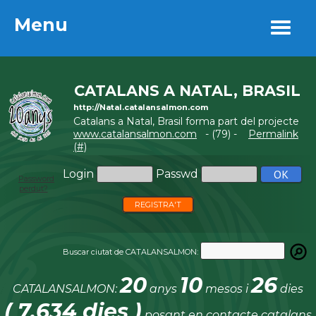
Menu
Menu
CATALANS A NATAL, BRASIL
http://Natal.catalansalmon.com
Catalans a Natal, Brasil forma part del projecte
www.catalansalmon.com
- (79) -
Permalink
(#)
Login
Passwd
Password
perdut?
REGISTRA'T
Buscar ciutat de CATALANSALMON:
20
10
26
CATALANSALMON:
anys
mesos i
dies
( 7.634 dies )
posant en contacte catalans