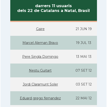
darrers 11 usuaris
dels 22 de Catalans a Natal, Brasil
Gaire
21 JUN 19
Marcel Aleman Bravo
19 JUL 13
Pere Singla Domingo
13 MAI 13
Nestu Guitart
07 SET 12
Jordi Claramunt Soler
03 SET 12
Eduard grego fernandez
22 MAI 12