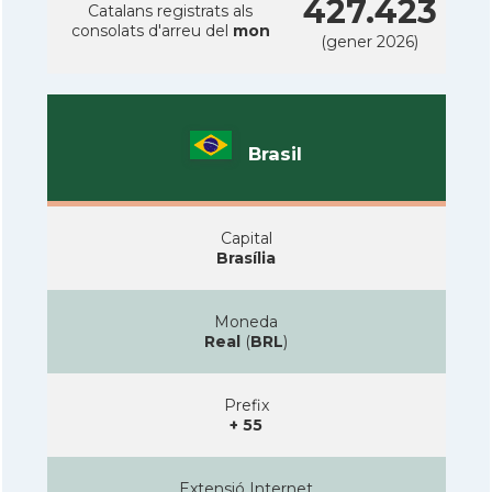
427.423
Catalans registrats als
consolats d'arreu del
mon
(gener 2026)
Brasil
Capital
Brasília
Moneda
Real
(
BRL
)
Prefix
+ 55
Extensió Internet