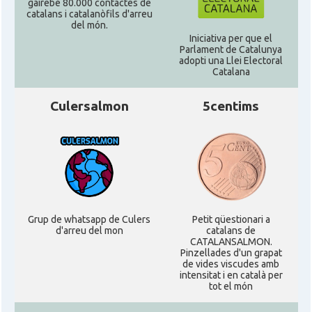
gairebé 80.000 contactes de
catalans i catalanòfils d'arreu
del món.
Iniciativa per que el
Parlament de Catalunya
adopti una Llei Electoral
Catalana
Culersalmon
5centims
Grup de whatsapp de Culers
Petit qüestionari a
d'arreu del mon
catalans de
CATALANSALMON.
Pinzellades d'un grapat
de vides viscudes amb
intensitat i en català per
tot el món