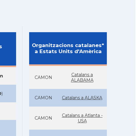
Organitzacions catalanes*
s
a Estats Units d'Amèrica
Catalans a
on
CAMON
ALABAMA
D
)
CAMON
Catalans a ALASKA
Catalans a Atlanta -
CAMON
USA