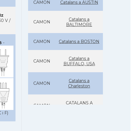
CAMON
Catalans a AUSTIN
Hz
Catalans a
0 V /
CAMON
BALTIMORE
CAMON
Catalans a BOSTON
B
-
Catalans a
CAMON
BUFFALO, USA
Catalans a
CAMON
Charleston
CATALANS A
CAMON
CHICAGO
 i F)
Catalans a
CAMON
CLEVELAND