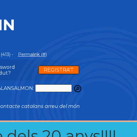
IN
(413) -
Permalink (#)
ssword
REGISTRA'T
dut?
ATALANSALMON:
ontacte catalans arreu del món
 dels 20 anys!!!!