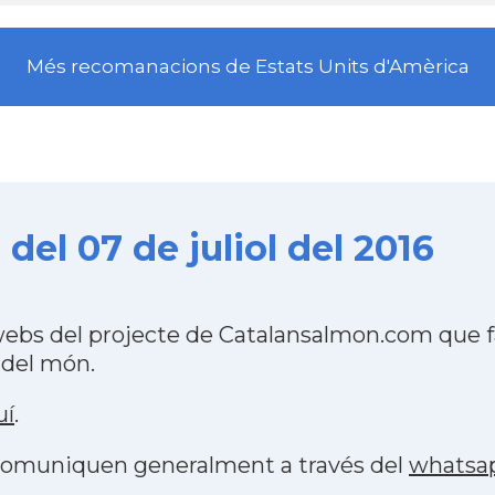
Més recomanacions de Estats Units d'Amèrica
del 07 de juliol del 2016
webs del projecte de Catalansalmon.com que f
 del món.
uí
.
s comuniquen generalment a través del
whatsa