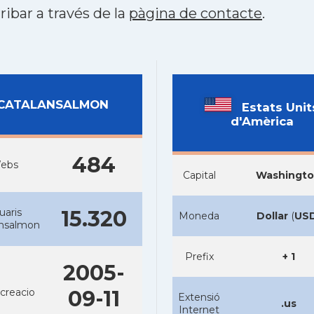
ribar a través de la
pàgina de contacte
.
CATALANSALMON
Estats Unit
d'Amèrica
484
ebs
Capital
Washingt
uaris
15.320
Moneda
Dollar
(
US
ansalmon
Prefix
+ 1
2005-
creacio
09-11
Extensió
.us
Internet