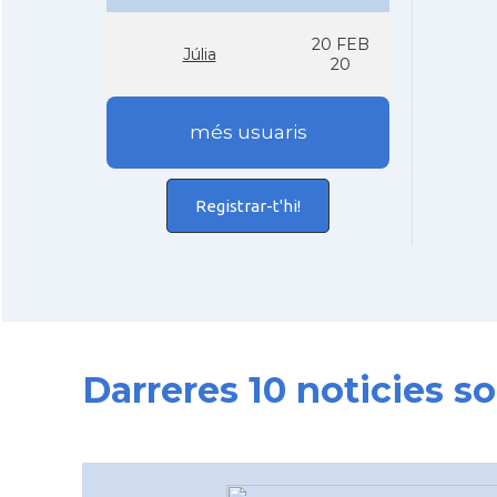
20 FEB
Júlia
20
més usuaris
Registrar-t'hi!
Darreres 10 noticies s