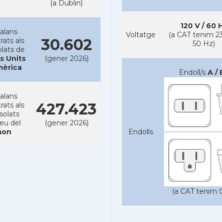
(a Dublin)
120 V / 60 
alans
Voltatge
(a CAT tenim 23
30.602
rats als
50 Hz)
lats de
s Units
(gener 2026)
mèrica
Endoll/s
A / 
alans
427.423
rats als
solats
reu del
(gener 2026)
on
Endolls
(a CAT tenim C