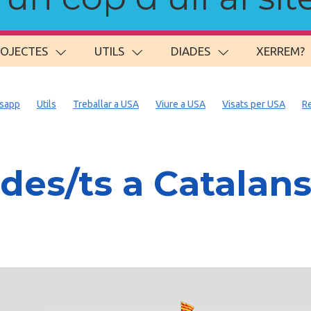
ROJECTES
UTILS
DIADES
XERREM?
sapp
Utils
Treballar a USA
Viure a USA
Visats per USA
R
es/ts a Catalan