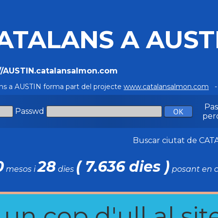
ATALANS A AUST
://AUSTIN.catalansalmon.com
ns a AUSTIN forma part del projecte
www.catalansalmon.com
- 
Pa
Passwd
per
Buscar ciutat de C
0
28
( 7.636 dies )
mesos i
dies
posant en c
n cop d'ull al site