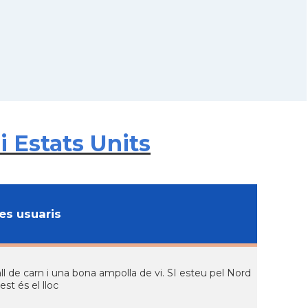
 Estats Units
s usuaris
ll de carn i una bona ampolla de vi. SI esteu pel Nord
est és el lloc