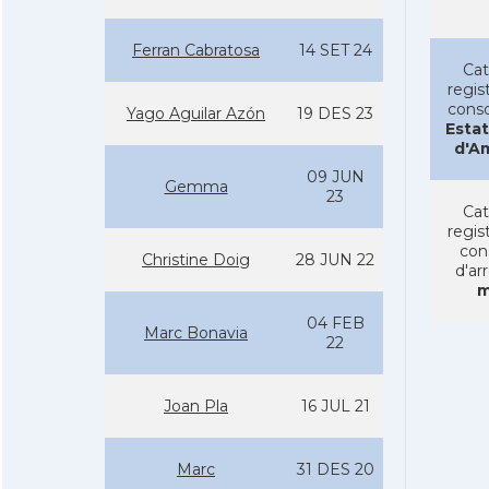
Ferran Cabratosa
14 SET 24
Cat
regist
conso
Yago Aguilar Azón
19 DES 23
Estat
d'A
09 JUN
Gemma
23
Cat
regist
con
Christine Doig
28 JUN 22
d'ar
m
04 FEB
Marc Bonavia
22
Joan Pla
16 JUL 21
Marc
31 DES 20