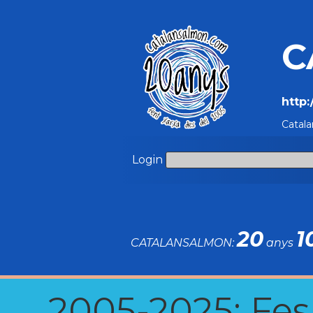
C
http
Catala
Login
20
1
CATALANSALMON:
anys
2005-2025: Fes u