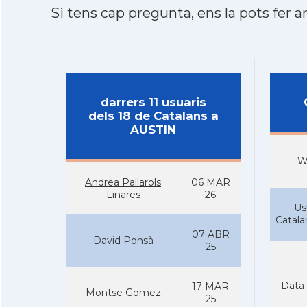
Si tens cap pregunta, ens la pots fer ar
darrers 11 usuaris
dels 18 de Catalans a
AUSTIN
W
Andrea Pallarols
06 MAR
Linares
26
Us
Catal
07 ABR
David Ponsà
25
Data 
17 MAR
Montse Gomez
25