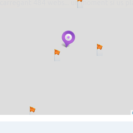
. carregant 484 webs... un moment si us p