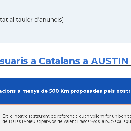
at al tauler d'anuncis)
uaris a Catalans a AUSTIN i
cions a menys de 500 Km proposades pels nostre
Era el nostre restaurant de referència quan voliem fer un bon ta
de Dallas i voleu atipar-vos de valent i rascar-vos la butxaca, aqu