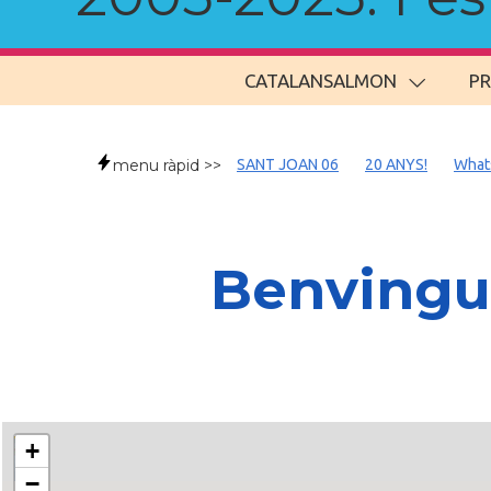
CATALANSALMON
P
menu ràpid >>
SANT JOAN 06
20 ANYS!
What
Benvingud
+
−