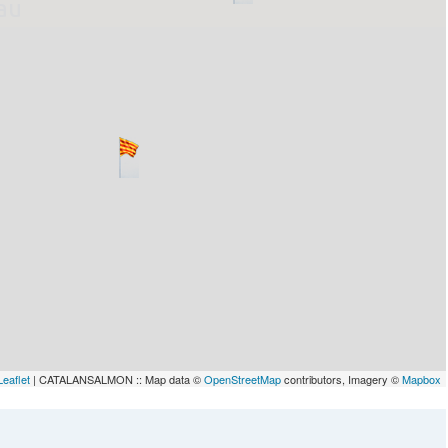
lau
Leaflet
| CATALANSALMON :: Map data ©
OpenStreetMap
contributors, Imagery ©
Mapbox