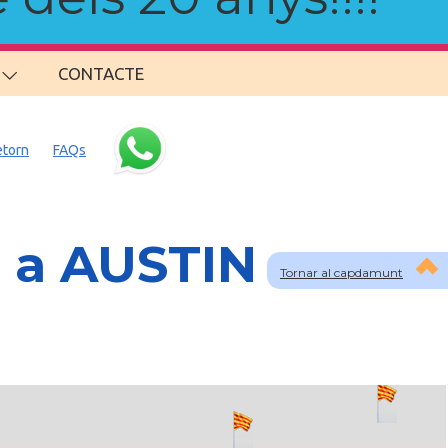
CONTACTE
etorn
FAQs
s a AUSTIN
Tornar al capdamunt