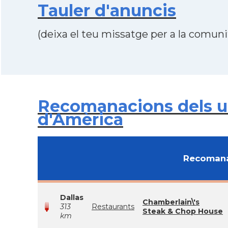
Tauler d'anuncis
(deixa el teu missatge per a la comunit
Recomanacions dels us
d'Amèrica
Recomana
Dallas
Chamberlain\'s
313
Restaurants
Steak & Chop House
km