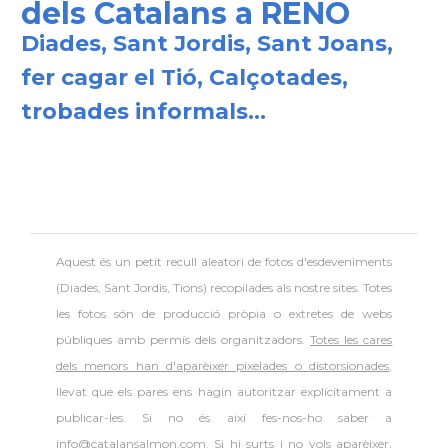
dels Catalans a RENO
Diades, Sant Jordis, Sant Joans,
Consolat
Consolat general a Boston
fer cagar el Tió, Calçotades,
Consolat
Consolat general a Chicago
trobades informals...
Consolat
Consolat general a Houston
Consolat
Consolat general a Los Angeles
Aquest és un petit recull aleatori de
fotos d'esdeveniments
Consolat
Consolat general a Miami
(Diades, Sant Jordis, Tions) recopilades als nostre sites. Totes
les fotos són de producció pròpia o extretes de webs
Consolat
Consolat general a New York City
públiques amb permís dels organitzadors.
Totes les cares
dels menors han d'aparèixer pixelades o distorsionades
,
llevat que els pares ens hagin autoritzar explícitament a
Consolat
Consolat general a San Francisco
publicar-les. Si no és així fes-nos-ho saber a
info@catalansalmon.com. Si hi surts i no vols aparèixer,