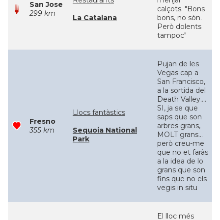
Restaurants
menjar
San Jose
calçots. "Bons
299 km
La Catalana
bons, no són.
Però dolents
tampoc"
Pujan de les
Vegas cap a
San Francisco,
a la sortida del
Death Valley....
SI, ja se que
Llocs fantàstics
saps que son
Fresno
arbres grans,
355 km
Sequoia National
MOLT grans...
Park
però creu-me
que no et faràs
a la idea de lo
grans que son
fins que no els
vegis in situ
El lloc més