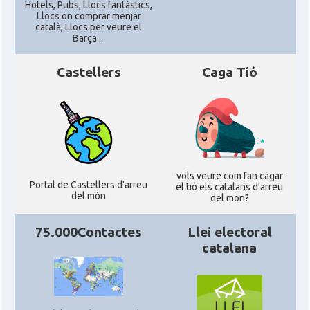
Hotels, Pubs, Llocs fantàstics,
CAMON
Catalans a New Orleans
Llocs on comprar menjar
català, Llocs per veure el
Barça ...
CAMON
CATALANS A NEW YORK
Castellers
Caga Tió
CAMON
Catalans a OKLAHOMA
CAMON
Catalans a ORLANDO
Catalans a Philadelphia,
CAMON
vols veure com fan cagar
Pennsylvania, USA
Portal de Castellers d'arreu
el tió els catalans d'arreu
del món
del mon?
CAMON
Catalans a PHOENIX
75.000Contactes
Llei electoral
catalana
CAMON
Catalans a Portland (OR)
CAMON
Catalans a PROVIDENCE