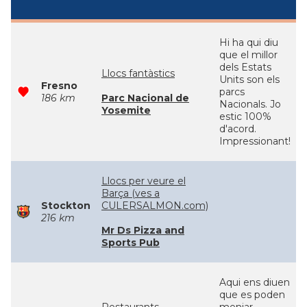
Hi ha qui diu
que el millor
dels Estats
Llocs fantàstics
Units son els
Fresno
parcs
186 km
Parc Nacional de
Nacionals. Jo
Yosemite
estic 100%
d'acord.
Impressionant!
Llocs per veure el
Barça (ves a
Stockton
CULERSALMON.com)
216 km
Mr Ds Pizza and
Sports Pub
Aqui ens diuen
que es poden