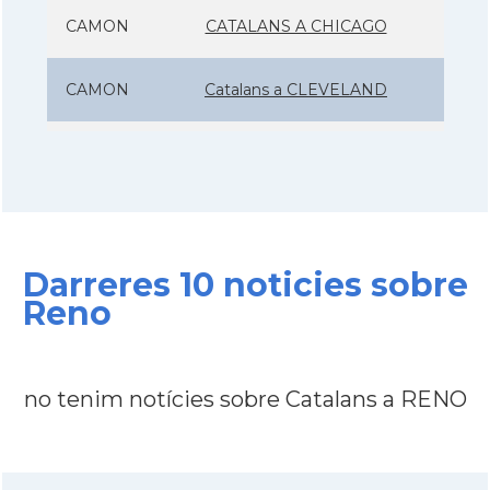
CAMON
CATALANS A CHICAGO
CAMON
Catalans a CLEVELAND
CAMON
Catalans a COLORADO
CAMON
Catalans a COLUMBUS
Darreres 10 noticies sobre
CAMON
Catalans a CONNECTICUT
Reno
CAMON
Catalans a DALLAS
no tenim notícies sobre Catalans a RENO
CAMON
Catalans a DAVIS
CAMON
Catalans a DETROIT