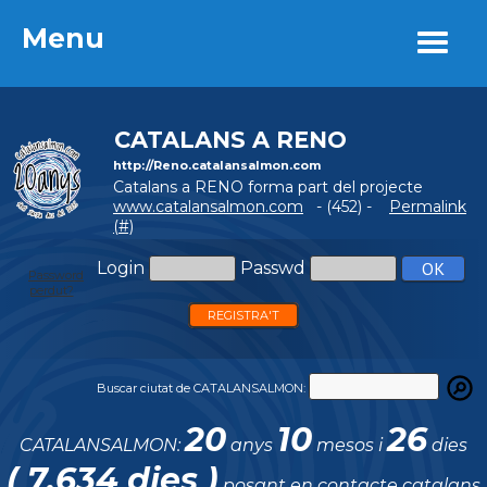
Menu
Menu
CATALANS A RENO
http://Reno.catalansalmon.com
Catalans a RENO forma part del projecte
www.catalansalmon.com
- (452) -
Permalink
(#)
Login
Passwd
Password
perdut?
REGISTRA'T
Buscar ciutat de CATALANSALMON:
20
10
26
CATALANSALMON:
anys
mesos i
dies
( 7.634 dies )
posant en contacte catalans