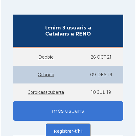
tenim 3 usuaris a
Catalans a RENO
Debbie
26 OCT 21
Orlando
09 DES 19
Jordicasacuberta
10 JUL 19
més usuaris
Registrar-t'hi!