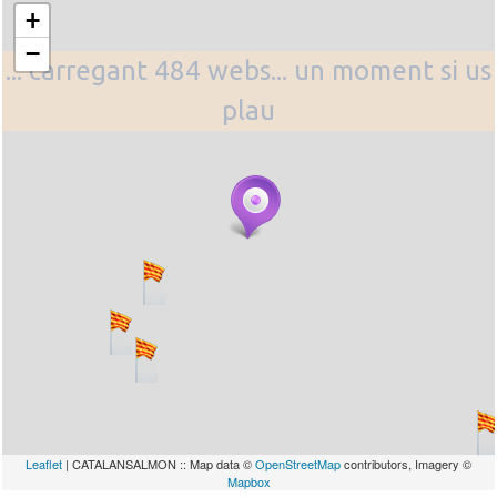
+
−
... carregant 484 webs... un moment si us
plau
Leaflet
| CATALANSALMON :: Map data ©
OpenStreetMap
contributors, Imagery ©
Mapbox