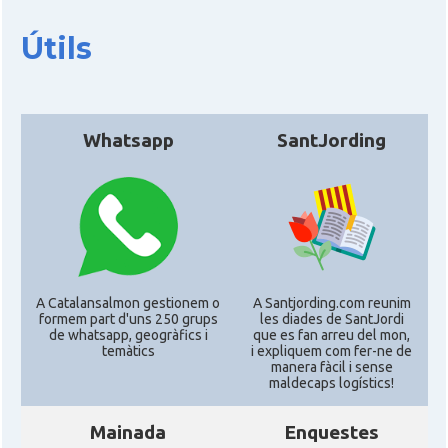
Útils
CAMON
Catalans a DURHAM, NC
CAMON
Catalans a Hawaii
Whatsapp
SantJording
CAMON
Catalans a Houston - Texas
CAMON
Catalans a INDIANA
CAMON
Catalans a IOWA
A Catalansalmon gestionem o
A Santjording.com reunim
formem part d'uns 250 grups
les diades de SantJordi
CAMON
Catalans a IRVINE
de whatsapp, geogràfics i
que es fan arreu del mon,
temàtics
i expliquem com fer-ne de
manera fàcil i sense
maldecaps logí­stics!
CAMON
Catalans a Jacksonville
Mainada
Enquestes
CAMON
Catalans a Kentucky