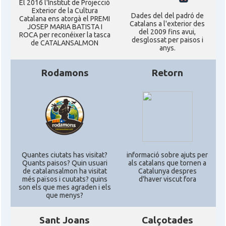
El 2016 l'Institut de Projecció
Exterior de la Cultura
Dades del del padró de
Catalana ens atorgà el PREMI
American Institute for Catalan
Catalans a l'exterior des
Casal
JOSEP MARIA BATISTA I
Studies (AICS)
del 2009 fins avui,
ROCA per reconéixer la tasca
desglossat per paisos i
de CATALANSALMON
anys.
Casal
Casal Català de Minnesota
Rodamons
Retorn
Casal
Casal Català del Nord de Califòrnia
Casal dels Països Catalans a
Casal
Califòrnia
Casal
Catalan Institute of America
Quantes ciutats has visitat?
informació sobre ajuts per
Quants paisos? Quin usuari
als catalans que tornen a
de catalansalmon ha visitat
Catalunya despres
més països i cuutats? quins
d'haver viscut fora
Casal
Fundació Paulí Bellet
son els que mes agraden i els
que menys?
North American Catalan Society
Casal
Sant Joans
Calçotades
(NACS)