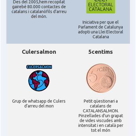
Des del 2005,hem recopilat
gairebé 80.000 contactes de
catalans i catalanòfils d'arreu
CAMON
Catalans a RENO
del món.
Iniciativa per que el
Parlament de Catalunya
CAMON
Catalans a SAINT LOUIS
adopti una Llei Electoral
Catalana
CAMON
Catalans a San Antonio - Texas
Culersalmon
5centims
CAMON
Catalans a San Diego
CAMON
Catalans a SAN FRANCISCO
Grup de whatsapp de Culers
Petit qüestionari a
CAMON
Catalans a Sarasota, Florida, USA
d'arreu del mon
catalans de
CATALANSALMON.
Pinzellades d'un grapat
CAMON
Catalans a SEATTLE
de vides viscudes amb
intensitat i en català per
tot el món