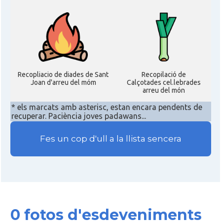
Acció
ACCIÓ a Austin
Acció
Acció a New York
Recopliacio de diades de Sant
Recopilació de
Acció
ACCIÓ a Silicon Valley
Joan d'arreu del móm
Calçotades cel.lebrades
arreu del món
* els marcats amb asterisc, estan encara pendents de
Acció
Acció a Washington DC
recuperar. Paciència joves padawans...
Fes un cop d'ull a la llista sencera
Acció
ACCIÓ Miami
Delegació del Govern als Estats
Delegació
Units i Canadà (New York)
Delegació del Govern als Estats
0 fotos d'esdeveniments
Delegació
Units i Canadà (Washington)