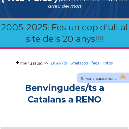
arreu del món
2005-2025: Fes un cop d'ull al
site dels 20 anys!!!!
menu ràpid >>
20 ANYS!
whatsapp
faqs
Fotos
Tornar al capdamunt
Benvingudes/ts a
Catalans a RENO