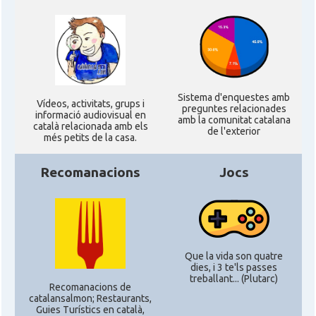
CAMON
Catalans a Las Vegas
CAMON
Catalans a Los Angeles
Sistema d'enquestes amb
Ví­deos, activitats, grups i
preguntes relacionades
informació audiovisual en
amb la comunitat catalana
CAMON
Catalans a Maine, USA
català relacionada amb els
de l'exterior
més petits de la casa.
CAMON
Catalans a MIAMI
Recomanacions
Jocs
CAMON
Catalans a MINNESOTA
CAMON
Catalans a NEBRASKA
Que la vida son quatre
dies, i 3 te'ls passes
treballant... (Plutarc)
CAMON
Catalans a NEW MEXICO
Recomanacions de
catalansalmon; Restaurants,
Guies Turístics en català,