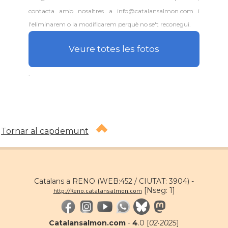
Consolat
Consolat general a Washington
contacta amb nosaltres a info@catalansalmon.com i
l'eliminarem o la modificarem perquè no se't reconegui.
Ambaixada espanyola a Estats Units
Ambaixada
d'Amèrica
Veure totes les fotos
* + ambaixades i consolats
.
Tornar al capdemunt
Catalans a RENO (WEB:452 / CIUTAT: 3904) -
[Nseg: 1]
http://Reno.catalansalmon.com
Catalansalmon.com
-
4
.0 [
02·2025
]