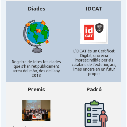
Catalans a Silicon Valley (San Jose),
CAMON
California, USA
Diades
IDCAT
CAMON
Catalans a TAMPA
CAMON
Catalans a TENNESSEE
L'IDCAT és un Certificat
Digital, una eina
CAMON
Catalans a UTAH
imprescindible per als
Registre de totes les diades
catalans de l'exterior, ara,
que s'han fet públicament
i més encara en un futur
arreu del món, des de l'any
CAMON
Catalans a VIRGINIA
proper
2018
Premis
Padró
CAMON
Catalans a WASHINGTON DC
CAMON
Catalans a WISCONSIN
CAMON
Catalans a WYOMING