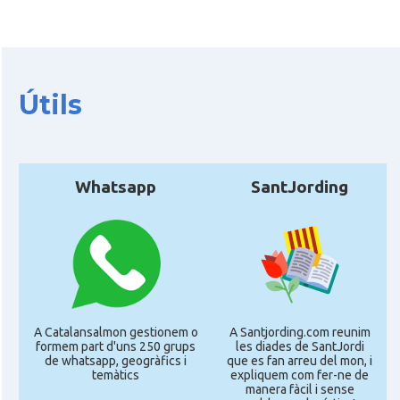
CAMON
CATALANS A EDINBURGH
CAMON
Catalans a Enniskillen
Útils
CAMON
Catalans a EXETER
Catalans a Glasgow -Escòcia -
Whatsapp
SantJording
CAMON
Scotland
CAMON
Catalans a GUERNSEY
CAMON
CATALANS A GUILDFORD
A Catalansalmon gestionem o
A Santjording.com reunim
formem part d'uns 250 grups
les diades de SantJordi
CAMON
Catalans a HEREFORD
de whatsapp, geogràfics i
que es fan arreu del mon, i
temàtics
expliquem com fer-ne de
manera fàcil i sense