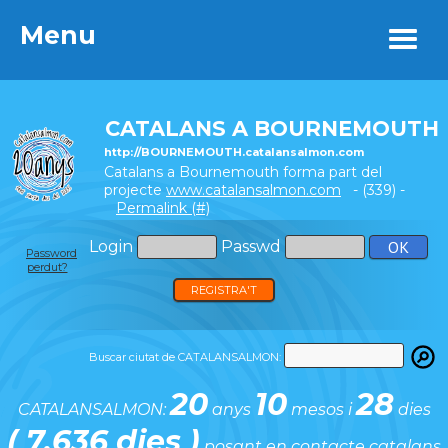
Menu
Menu
CATALANS A BOURNEMOUTH
http://BOURNEMOUTH.catalansalmon.com
Catalans a Bournemouth forma part del
projecte
www.catalansalmon.com
- (339) -
Permalink (#)
Login
Passwd
Password
perdut?
REGISTRA'T
Buscar ciutat de CATALANSALMON:
20
10
28
CATALANSALMON:
anys
mesos i
dies
( 7.636 dies )
posant en contacte catalans