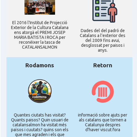
El 2016 l'Institut de Projecció
Exterior de la Cultura Catalana
Dades del del padró de
ens atorgà el PREMI JOSEP
Catalans a l'exterior des
MARIA BATISTA I ROCA per
del 2009 fins avui,
reconéixer la tasca de
desglossat per paisos i
CATALANSALMON
anys.
Rodamons
Retorn
Quantes ciutats has visitat?
informació sobre ajuts per
Quants paisos? Quin usuari de
als catalans que tornen a
catalansalmon ha visitat més
Catalunya despres
països i cuutats? quins son els
d'haver viscut fora
que mes agraden i els que