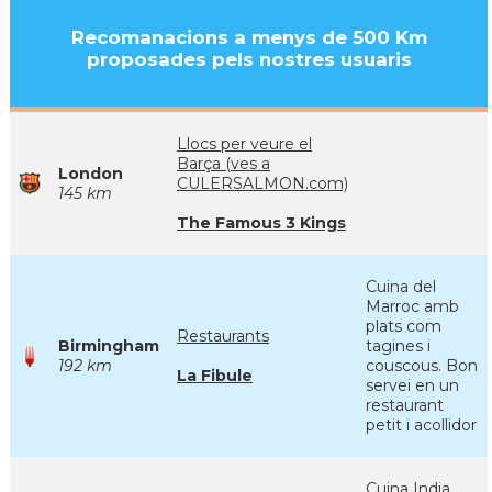
Recomanacions a menys de 500 Km
proposades pels nostres usuaris
Llocs per veure el
Barça (ves a
London
CULERSALMON.com)
145 km
The Famous 3 Kings
Cuina del
Marroc amb
plats com
Restaurants
Birmingham
tagines i
192 km
couscous. Bon
La Fibule
servei en un
restaurant
petit i acollidor
Cuina India