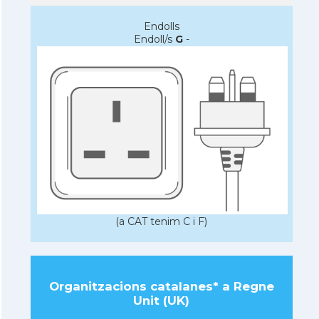
Endolls
Endoll/s
G
-
(a CAT tenim C i F)
Organitzacions catalanes* a Regne
Unit (UK)