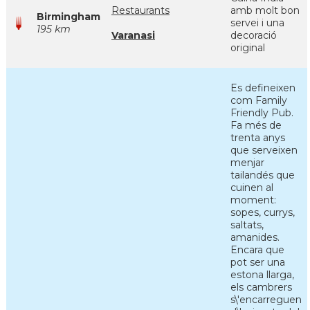
Restaurants
amb molt bon
Birmingham
servei i una
195 km
Varanasi
decoració
original
Es defineixen
com Family
Friendly Pub.
Fa més de
trenta anys
que serveixen
menjar
tailandés que
cuinen al
moment:
sopes, currys,
saltats,
amanides.
Encara que
pot ser una
estona llarga,
els cambrers
s\'encarreguen