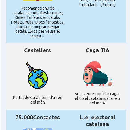
dies, i 3 te'ls passes
CAMON
Catalans a MILTON KEYNES
treballant... (Plutarc)
Recomanacions de
catalansalmon; Restaurants,
Guies Turístics en català,
CAMON
Catalans a Newcastle upon Tyne
Hotels, Pubs, Llocs fantàstics,
Llocs on comprar menjar
català, Llocs per veure el
Barça ...
CAMON
Catalans a NOTTINGHAM
Castellers
Caga Tió
CAMON
Catalans a OXFORD, UK, Anglaterra
CAMON
Catalans a Portsmouth
CAMON
Catalans a READING
vols veure com fan cagar
Portal de Castellers d'arreu
el tió els catalans d'arreu
del món
del mon?
CAMON
Catalans a RUGBY
75.000Contactes
Llei electoral
CAMON
Catalans a SHEFFIELD
catalana