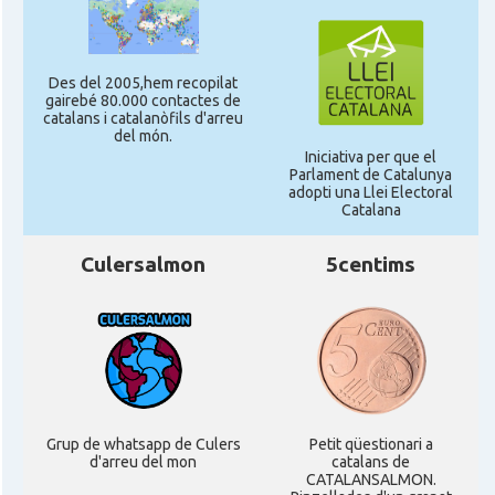
CAMON
Catalans a SOUTHAMPTON
Des del 2005,hem recopilat
CAMON
Catalans a STIRLING
gairebé 80.000 contactes de
catalans i catalanòfils d'arreu
del món.
Iniciativa per que el
CAMON
Catalans a WIGHT
Parlament de Catalunya
adopti una Llei Electoral
Catalana
CAMON
Catalans a YORK
Culersalmon
5centims
Casal
Catalans UK
Casal
Centre Català d'Escòcia
Delegació del Govern al Regne Unit i
Delegació
Irlanda
Grup de whatsapp de Culers
Petit qüestionari a
d'arreu del mon
catalans de
CATALANSALMON.