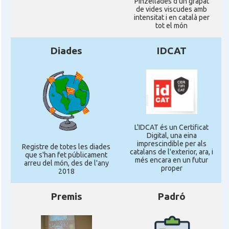
Pinzellades d'un grapat
Consolat
Consolat general a Edinburgh
de vides viscudes amb
intensitat i en català per
tot el món
Consolat
Consolat general a London
Diades
IDCAT
Ambaixada espanyola a Regne Unit
Ambaixada
(UK)
* + ambaixades i consolats
L'IDCAT és un Certificat
Digital, una eina
imprescindible per als
Registre de totes les diades
catalans de l'exterior, ara, i
que s'han fet públicament
més encara en un futur
arreu del món, des de l'any
proper
2018
Premis
Padró