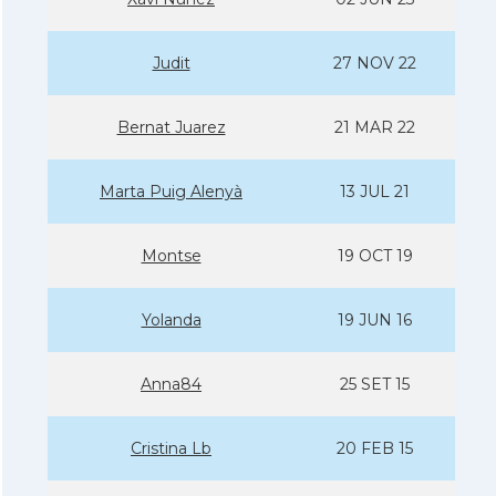
Judit
27 NOV 22
Bernat Juarez
21 MAR 22
Marta Puig Alenyà
13 JUL 21
Montse
19 OCT 19
Yolanda
19 JUN 16
Anna84
25 SET 15
Cristina Lb
20 FEB 15