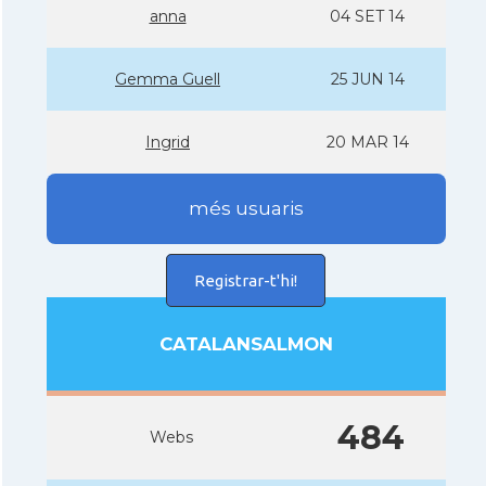
anna
04 SET 14
Gemma Guell
25 JUN 14
Ingrid
20 MAR 14
més usuaris
Registrar-t'hi!
CATALANSALMON
484
Webs