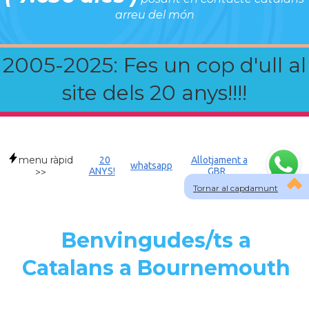
arreu del món
2005-2025: Fes un cop d'ull al
site dels 20 anys!!!!
menu ràpid
20
Allotjament a
whatsapp
ANYS!
GBR
>>
Tornar al capdamunt
Benvingudes/ts a
Catalans a Bournemouth