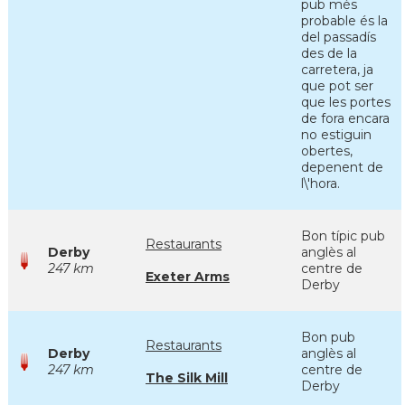
pub més
probable és la
del passadís
des de la
carretera, ja
que pot ser
que les portes
de fora encara
no estiguin
obertes,
depenent de
l\'hora.
Bon típic pub
Restaurants
Derby
anglès al
247 km
centre de
Exeter Arms
Derby
Bon pub
Restaurants
Derby
anglès al
247 km
centre de
The Silk Mill
Derby