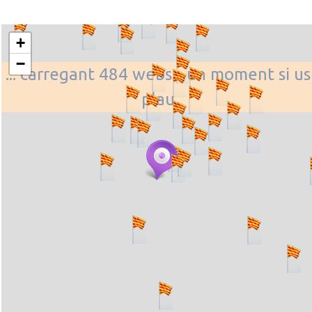
+
−
... carregant 484 webs... un moment si us
plau