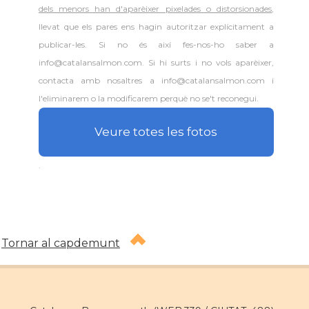
dels menors han d'aparèixer pixelades o distorsionades
,
llevat que els pares ens hagin autoritzar explícitament a
publicar-les. Si no és així fes-nos-ho saber a
info@catalansalmon.com. Si hi surts i no vols aparèixer,
contacta amb nosaltres a info@catalansalmon.com i
l'eliminarem o la modificarem perquè no se't reconegui.
Veure totes les fotos
.
Tornar al capdemunt