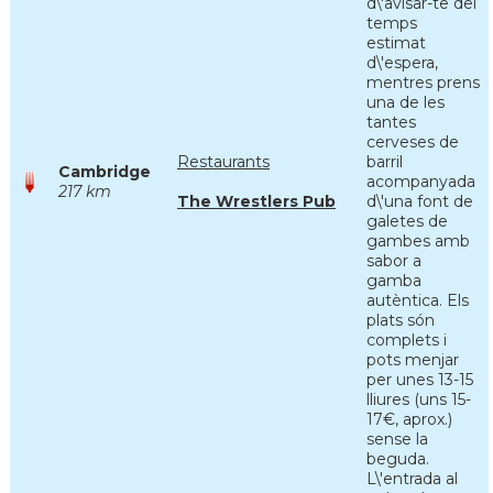
d\'avisar-te del
temps
estimat
d\'espera,
mentres prens
una de les
tantes
cerveses de
Restaurants
barril
Cambridge
acompanyada
217 km
The Wrestlers Pub
d\'una font de
galetes de
gambes amb
sabor a
gamba
autèntica. Els
plats són
complets i
pots menjar
per unes 13-15
lliures (uns 15-
17€, aprox.)
sense la
beguda.
L\'entrada al