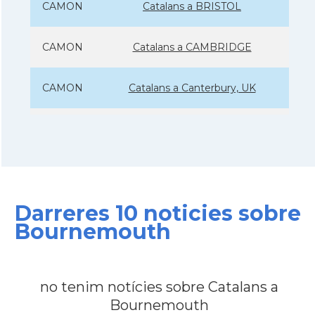
CAMON
Catalans a BRISTOL
CAMON
Catalans a CAMBRIDGE
CAMON
Catalans a Canterbury, UK
CAMON
Catalans a Cardiff
CAMON
Catalans a Chelmsford
Darreres 10 noticies sobre
CAMON
Catalans a CHELTENHAM
Bournemouth
CAMON
Catalans a Chester
no tenim notícies sobre Catalans a
CAMON
Catalans a DERRY
Bournemouth