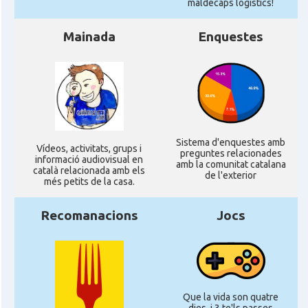
CAMON
Catalans a Ipswich
maldecaps logí­stics!
Mainada
Enquestes
CAMON
Catalans a KETTERING
CAMON
Catalans a Leeds - Uk
CAMON
Catalans a LEICESTER
Sistema d'enquestes amb
Ví­deos, activitats, grups i
preguntes relacionades
CAMON
Catalans a Lincoln
informació audiovisual en
amb la comunitat catalana
català relacionada amb els
de l'exterior
més petits de la casa.
CAMON
Catalans a LIVERPOOL
Recomanacions
Jocs
CAMON
CATALANS A LONDON - Londres
CAMON
CATALANS A MANCHESTER
Que la vida son quatre