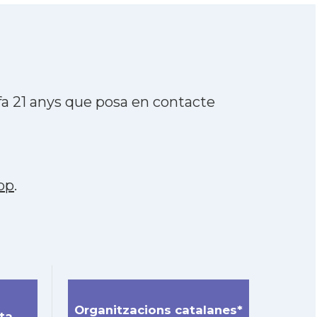
a 21 anys que posa en contacte
pp
.
Organitzacions catalanes*
ta