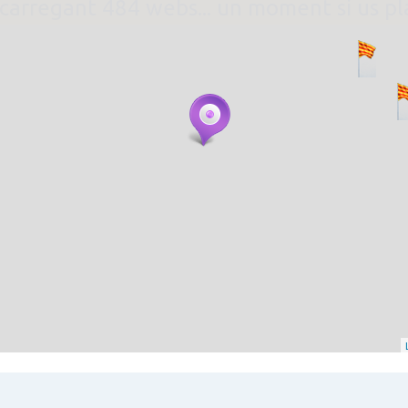
. carregant 484 webs... un moment si us p