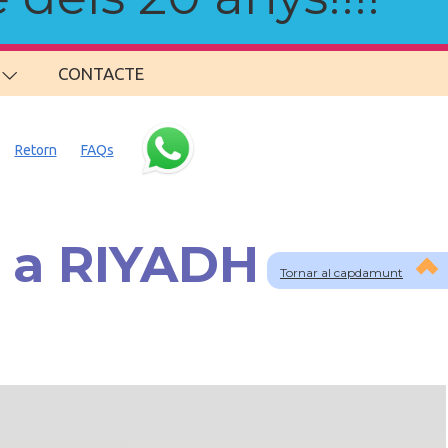
CONTACTE
Retorn
FAQs
s a RIYADH
Tornar al capdamunt