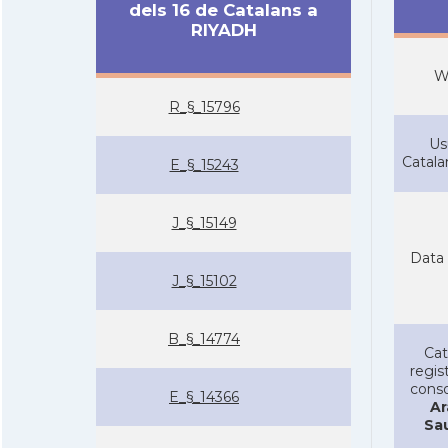
dels 16 de Catalans a
RIYADH
W
R_§_15796
Us
Catal
E_§_15243
J_§_15149
Data 
J_§_15102
B_§_14774
Cat
regist
conso
E_§_14366
Ar
Sa