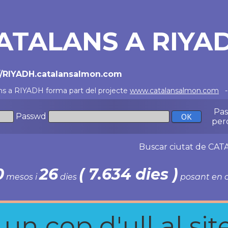
ATALANS A RIYA
//RIYADH.catalansalmon.com
ns a RIYADH forma part del projecte
www.catalansalmon.com
- 
Pa
Passwd
per
Buscar ciutat de C
0
26
( 7.634 dies )
mesos i
dies
posant en c
n cop d'ull al site