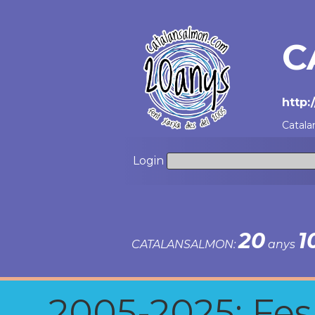
C
http:
Catala
Login
20
1
CATALANSALMON:
anys
2005-2025: Fes u