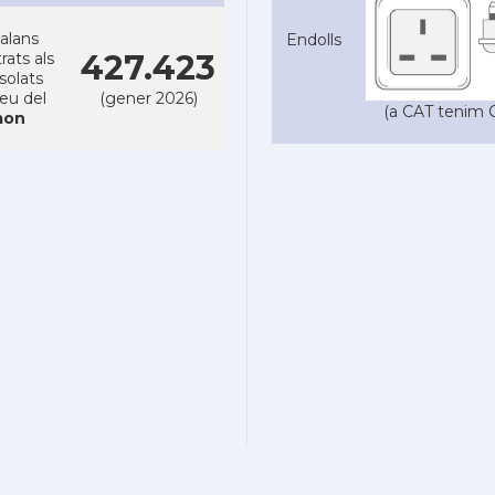
alans
Endolls
427.423
rats als
solats
reu del
(gener 2026)
(a CAT tenim C
on