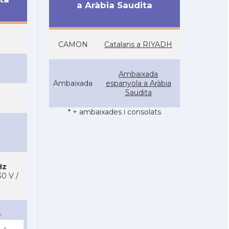
a Aràbia Saudita
CAMON
Catalans a RIYADH
Ambaixada
Ambaixada
espanyola a Aràbia
Saudita
* + ambaixades i consolats
Hz
0 V /
-