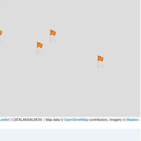
lau
Leaflet
| CATALANSALMON :: Map data ©
OpenStreetMap
contributors, Imagery ©
Mapbox