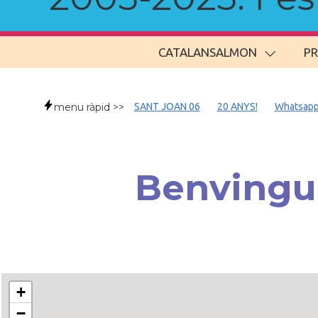
CATALANSALMON
P
menu ràpid >>
SANT JOAN 06
20 ANYS!
Whatsap
Benvingud
+
−