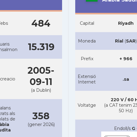
484
ebs
Capital
Riyadh
Moneda
Rial
(
SAR
)
uaris
15.319
ansalmon
Prefix
+ 966
2005-
Extensió
creacio
09-11
.sa
Internet
(a Dublin)
220 V / 60 
Voltatge
(a CAT tenim 23
alans
50 Hz)
358
rats als
lats de
àbia
(gener 2026)
Endoll/s
G
udita