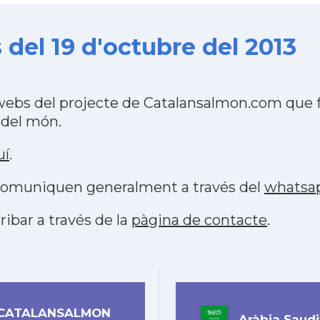
del 19 d'octubre del 2013
webs del projecte de Catalansalmon.com que f
 del món.
uí
.
s comuniquen generalment a través del
whatsa
ribar a través de la
pàgina de contacte
.
CATALANSALMON
Aràbia Saudi