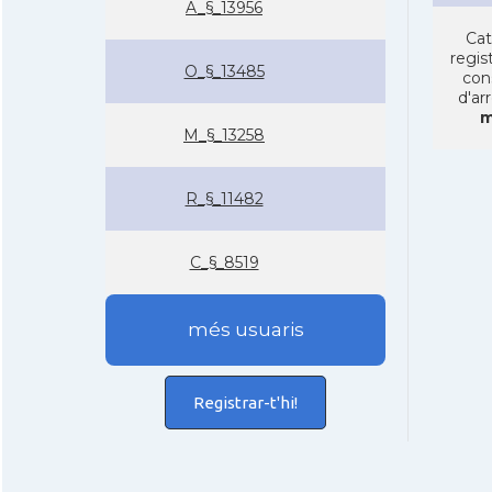
A_§_13956
Cat
regist
O_§_13485
con
d'ar
m
M_§_13258
R_§_11482
C_§_8519
més usuaris
Registrar-t'hi!