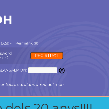
DH
(328) -
Permalink (#)
ssword
REGISTRA'T
dut?
ATALANSALMON:
ontacte catalans arreu del món
 dels 20 anys!!!!