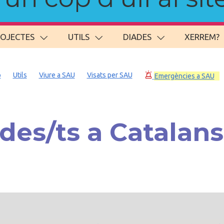
ROJECTES
UTILS
DIADES
XERREM?
p
Utils
Viure a SAU
Visats per SAU
Emergències a SAU
es/ts a Catalan