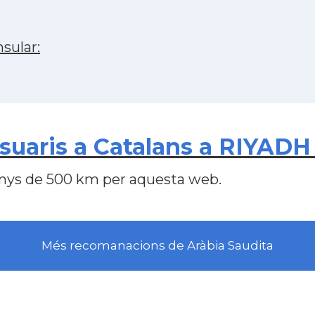
sular:
uaris a Catalans a RIYADH 
nys de 500 km per aquesta web.
Més recomanacions de Aràbia Saudita