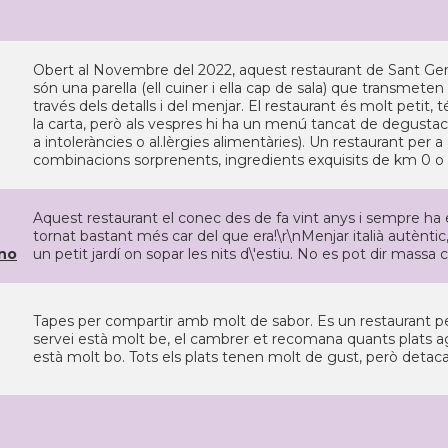
Obert al Novembre del 2022, aquest restaurant de Sant Gerva
són una parella (ell cuiner i ella cap de sala) que transmeten
través dels detalls i del menjar. El restaurant és molt petit, 
la carta, però als vespres hi ha un menú tancat de degusta
a intoleràncies o al.lèrgies alimentàries). Un restaurant per a
combinacions sorprenents, ingredients exquisits de km 0 o cas
Aquest restaurant el conec des de fa vint anys i sempre ha 
tornat bastant més car del que era!\r\nMenjar italià autèntic,
no
un petit jardí on sopar les nits d\'estiu. No es pot dir massa 
Tapes per compartir amb molt de sabor. Es un restaurant petit
servei està molt be, el cambrer et recomana quants plats a
està molt bo. Tots els plats tenen molt de gust, però detacari