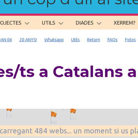
ROJECTES
UTILS
DIADES
XERREM?
AN 06
20 ANYS!
Whatsapp
Utils
Retorn
FAQs
Fotos
s/ts a Catalans
. carregant 484 webs... un moment si us p