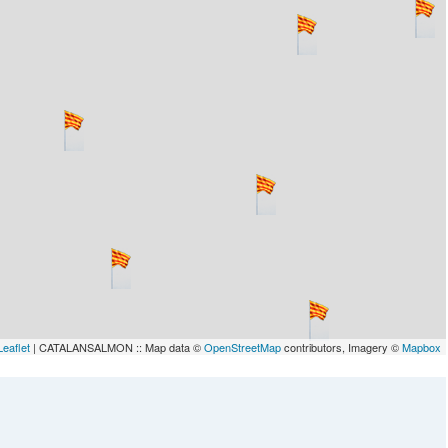
Leaflet
| CATALANSALMON :: Map data ©
OpenStreetMap
contributors, Imagery ©
Mapbox