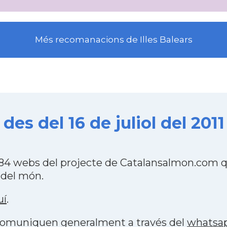
Més recomanacions de Illes Balears
s del 16 de juliol del 2011
4 webs del projecte de Catalansalmon.com qu
 del món.
uí
.
s comuniquen generalment a través del
whatsa