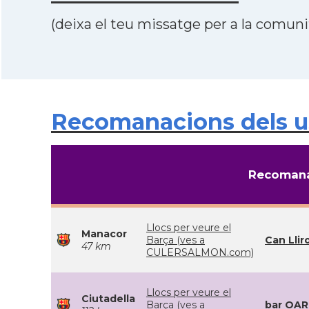
(deixa el teu missatge per a la comunit
Recomanacions dels us
Recomana
Llocs per veure el
Manacor
Barça (ves a
Can Llir
47 km
CULERSALMON.com)
Llocs per veure el
Ciutadella
Barça (ves a
bar OAR