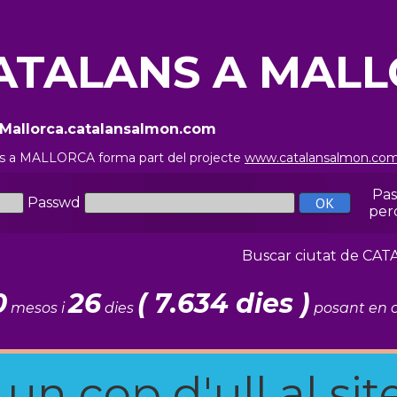
ATALANS A MAL
//Mallorca.catalansalmon.com
ns a MALLORCA forma part del projecte
www.catalansalmon.co
Pa
Passwd
per
Buscar ciutat de C
0
26
( 7.634 dies )
mesos i
dies
posant en c
n cop d'ull al site