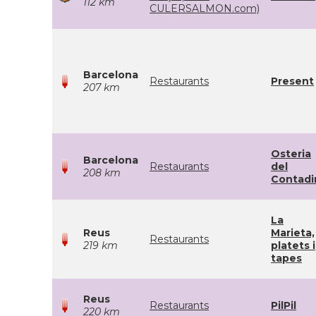
112 km
CULERSALMON.com)
Barcelona
Restaurants
Present
207 km
Osteria
Barcelona
Restaurants
del
208 km
Contadi
La
Reus
Marieta,
Restaurants
219 km
platets i
tapes
Reus
Restaurants
PilPil
220 km