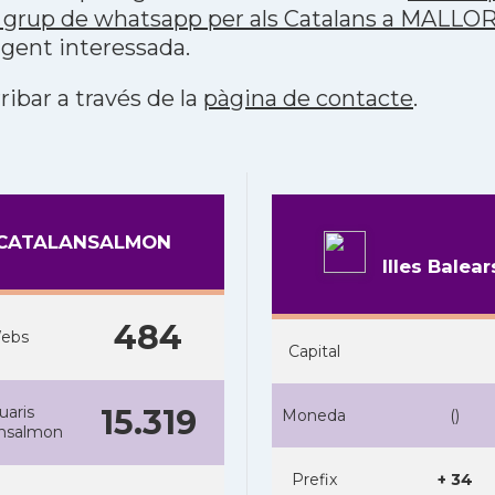
 grup de whatsapp per als Catalans a MALLO
 gent interessada.
ribar a través de la
pàgina de contacte
.
CATALANSALMON
Illes Balear
484
ebs
Capital
uaris
15.319
Moneda
(
)
ansalmon
Prefix
+ 34