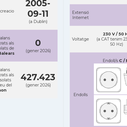
2005-
creacio
09-11
Extensió
Internet
(a Dublin)
230 V / 50 
alans
Voltatge
(a CAT tenim 23
0
rats als
50 Hz)
lats de
(gener 2026)
 Balears
Endoll/s
C / 
alans
427.423
rats als
solats
reu del
(gener 2026)
on
Endolls