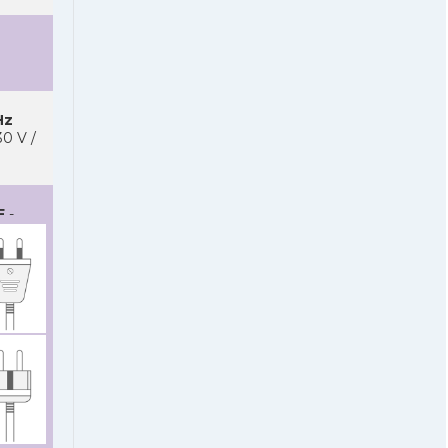
Hz
0 V /
F
-