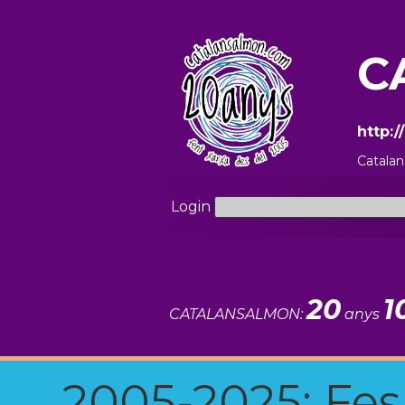
C
http:
Catala
Login
20
1
CATALANSALMON:
anys
2005-2025: Fes u