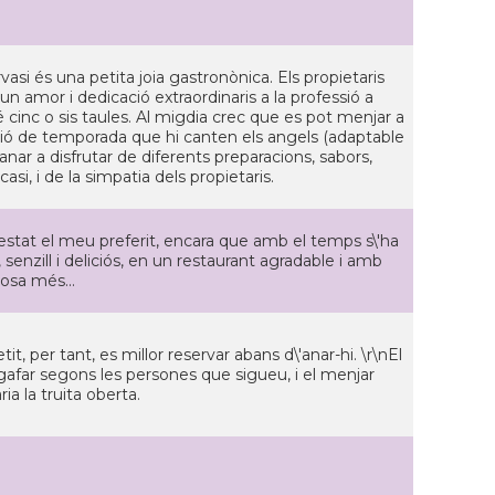
si és una petita joia gastronònica. Els propietaris
 un amor i dedicació extraordinaris a la professió a
té cinc o sis taules. Al migdia crec que es pot menjar a
ció de temporada que hi canten els angels (adaptable
 anar a disfrutar de diferents preparacions, sabors,
i, i de la simpatia dels propietaris.
estat el meu preferit, encara que amb el temps s\'ha
 senzill i deliciós, en un restaurant agradable i amb
cosa més...
, per tant, es millor reservar abans d\'anar-hi. \r\nEl
gafar segons les persones que sigueu, i el menjar
a la truita oberta.