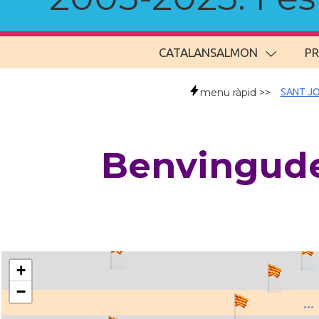
CATALANSALMON
P
menu ràpid >>
SANT JO
Benvingude
+
−
..