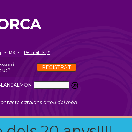
LORCA
m
- (139) -
Permalink (#)
ssword
REGISTRA'T
dut?
ATALANSALMON:
ontacte catalans arreu del món
 dels 20 anys!!!!