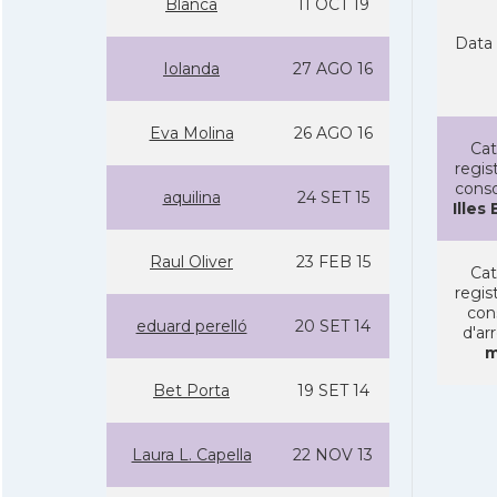
Blanca
11 OCT 19
Data 
Iolanda
27 AGO 16
Eva Molina
26 AGO 16
Cat
regist
conso
aquilina
24 SET 15
Illes
Raul Oliver
23 FEB 15
Cat
regist
con
eduard perelló
20 SET 14
d'ar
m
Bet Porta
19 SET 14
Laura L. Capella
22 NOV 13