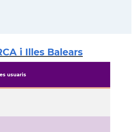
A i Illes Balears
s usuaris