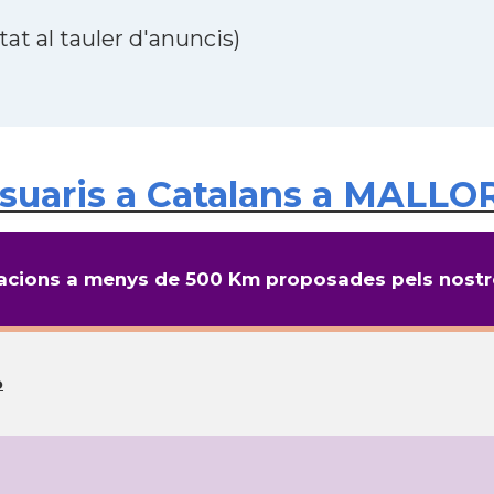
at al tauler d'anuncis)
uaris a Catalans a MALLORC
cions a menys de 500 Km proposades pels nostre
o