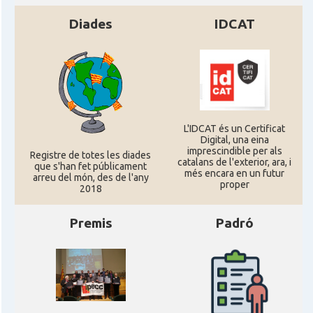
Consolat
Consolat general a London
Diades
IDCAT
Ambaixada espanyola a Regne Unit
Ambaixada
(UK)
* + ambaixades i consolats
L'IDCAT és un Certificat
Digital, una eina
imprescindible per als
Registre de totes les diades
catalans de l'exterior, ara, i
que s'han fet públicament
més encara en un futur
arreu del món, des de l'any
proper
2018
Premis
Padró