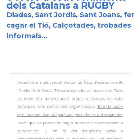
dels Catalans a RUGBY
Diades, Sant Jordis, Sant Joans, fer
cagar el Tió, Calçotades, trobades
informals...
Aquest és un petit recull aleatori de
fotos d'esdeveniments
(Diades, Sant Jordis, Tions) recopilades als nostre sites. Totes
les fotos són de producció pròpia o extretes de webs
públiques amb permís dels organitzadors.
Totes les cares
dels menors han d'aparèixer pixelades o distorsionades
,
llevat que els pares ens hagin autoritzar explícitament a
publicar-les. Si no és així fes-nos-ho saber a
info@catalansalmon.com. Si hi surts i no vols aparèixer,