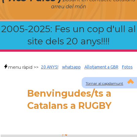
arreu del món
2005-2025: Fes un cop d'ull al
site dels 20 anys!!!!
menu ràpid >>
20 ANYS!
whatsapp
Allotjament a GBR
Fotos
Tornar al capdamunt
Benvingudes/ts a
Catalans a RUGBY