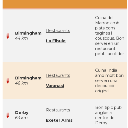
Cuina del
Marroc amb
plats com
Restaurants
Birmingham
tagines i
44 km
couscous. Bon
La Fibule
servei en un
restaurant
petit i acollidor
Cuina India
Restaurants
amb molt bon
Birmingham
servei i una
46 km
Varanasi
decoració
original
Bon típic pub
Restaurants
Derby
anglès al
63 km
centre de
Exeter Arms
Derby