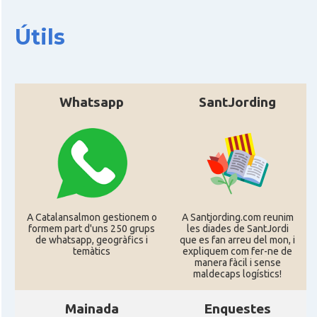
CAMON
Catalans a Enniskillen
Útils
CAMON
Catalans a EXETER
Catalans a Glasgow -Escòcia -
Whatsapp
SantJording
CAMON
Scotland
CAMON
Catalans a GUERNSEY
CAMON
CATALANS A GUILDFORD
A Catalansalmon gestionem o
A Santjording.com reunim
formem part d'uns 250 grups
les diades de SantJordi
CAMON
Catalans a HEREFORD
de whatsapp, geogràfics i
que es fan arreu del mon, i
temàtics
expliquem com fer-ne de
manera fàcil i sense
CAMON
Catalans a Ipswich
maldecaps logí­stics!
Mainada
Enquestes
CAMON
Catalans a KETTERING