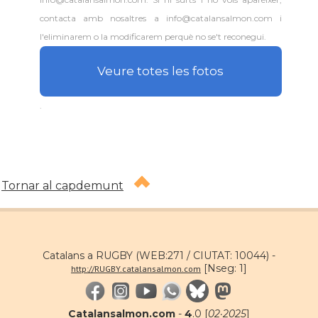
contacta amb nosaltres a info@catalansalmon.com i
l'eliminarem o la modificarem perquè no se't reconegui.
Veure totes les fotos
.
Tornar al capdemunt
Catalans a RUGBY (WEB:271 / CIUTAT: 10044) -
[Nseg: 1]
http://RUGBY.catalansalmon.com
Catalansalmon.com
-
4
.0 [
02·2025
]