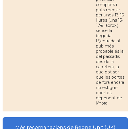
complets i
pots menjar
per unes 13-15
lliures (uns 15-
17€, aprox.)
sense la
beguda.
L\'entrada al
pub més
probable és la
del passadís
des de la
carretera, ja
que pot ser
que les portes
de fora encara
no estiguin
obertes,
depenent de
l\'hora.
Més recomanacions de Regne Unit (UK)