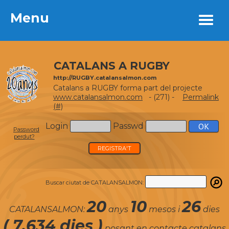
Menu
Menu
CATALANS A RUGBY
http://RUGBY.catalansalmon.com
Catalans a RUGBY forma part del projecte
www.catalansalmon.com
- (271) -
Permalink
(#)
Login
Passwd
Password
perdut?
REGISTRA'T
Buscar ciutat de CATALANSALMON:
20
10
26
CATALANSALMON:
anys
mesos i
dies
( 7.634 dies )
posant en contacte catalans