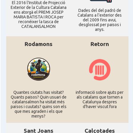
El 2016 l'Institut de Projecció
Exterior de la Cultura Catalana
Dades del del padró de
ens atorgà el PREMI JOSEP
Catalans a l'exterior des
MARIA BATISTA I ROCA per
del 2009 fins avui,
reconéixer la tasca de
desglossat per paisos i
CATALANSALMON
anys.
Rodamons
Retorn
Quantes ciutats has visitat?
informació sobre ajuts per
Quants paisos? Quin usuari de
als catalans que tornen a
catalansalmon ha visitat més
Catalunya despres
països i cuutats? quins son els
d'haver viscut fora
que mes agraden i els que
menys?
Sant Joans
Calçotades