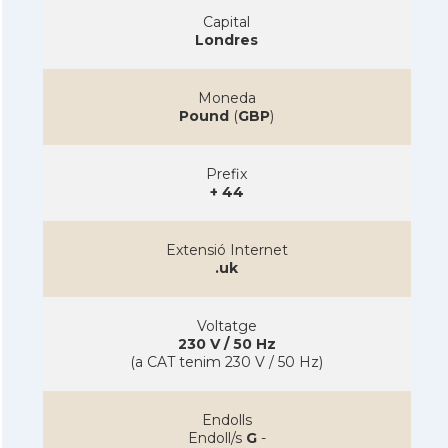
Capital
Londres
Moneda
Pound
(
GBP
)
Prefix
+ 44
Extensió Internet
.uk
Voltatge
230 V / 50 Hz
(a CAT tenim 230 V / 50 Hz)
Endolls
Endoll/s
G
-