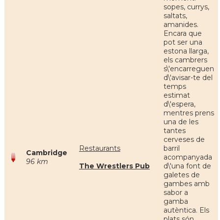
sopes, currys,
saltats,
amanides.
Encara que
pot ser una
estona llarga,
els cambrers
s\'encarreguen
d\'avisar-te del
temps
estimat
d\'espera,
mentres prens
una de les
tantes
cerveses de
Restaurants
barril
Cambridge
acompanyada
96 km
The Wrestlers Pub
d\'una font de
galetes de
gambes amb
sabor a
gamba
autèntica. Els
plats són