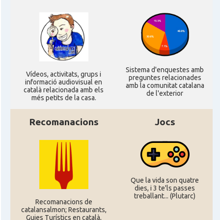
CAMON
Catalans a Leeds - Uk
CAMON
Catalans a LEICESTER
Sistema d'enquestes amb
Ví­deos, activitats, grups i
preguntes relacionades
CAMON
Catalans a Lincoln
informació audiovisual en
amb la comunitat catalana
català relacionada amb els
de l'exterior
més petits de la casa.
CAMON
Catalans a LIVERPOOL
Recomanacions
Jocs
CAMON
CATALANS A LONDON - Londres
CAMON
CATALANS A MANCHESTER
Que la vida son quatre
dies, i 3 te'ls passes
CAMON
Catalans a MILTON KEYNES
treballant... (Plutarc)
Recomanacions de
catalansalmon; Restaurants,
Guies Turístics en català,