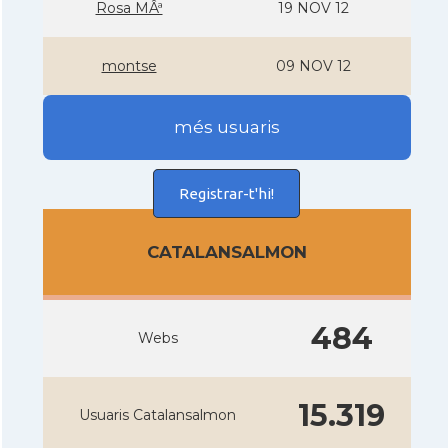
Rosa MÂª
19 NOV 12
montse
09 NOV 12
més usuaris
Registrar-t'hi!
CATALANSALMON
484
Webs
15.319
Usuaris Catalansalmon