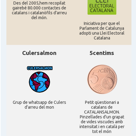
Des del 2005,hem recopilat
CAMON
Catalans a STIRLING
gairebé 80.000 contactes de
catalans i catalanòfils d'arreu
del món.
Iniciativa per que el
CAMON
Catalans a WIGHT
Parlament de Catalunya
adopti una Llei Electoral
Catalana
CAMON
Catalans a YORK
Culersalmon
5centims
Casal
Catalans UK
Casal
Centre Català d'Escòcia
Delegació del Govern al Regne Unit i
Delegació
Irlanda
Grup de whatsapp de Culers
Petit qüestionari a
d'arreu del mon
catalans de
CATALANSALMON.
Pinzellades d'un grapat
Consolat
Consolat general a Edinburgh
de vides viscudes amb
intensitat i en català per
tot el món