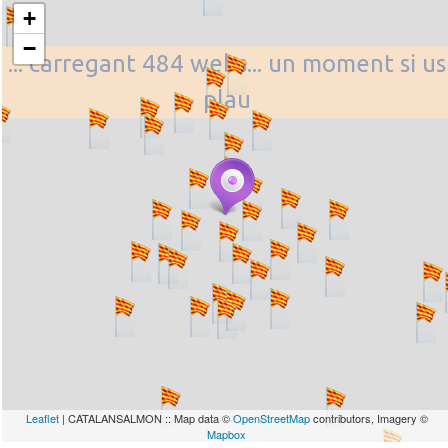
+
−
... carregant 484 webs... un moment si us
plau
Leaflet
| CATALANSALMON :: Map data ©
OpenStreetMap
contributors, Imagery ©
Mapbox