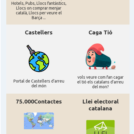
CAMON
Catalans a Newcastle upon Tyne
Hotels, Pubs, Llocs fantàstics,
Llocs on comprar menjar
català, Llocs per veure el
Barça ...
CAMON
Catalans a NOTTINGHAM
Castellers
Caga Tió
CAMON
Catalans a OXFORD, UK, Anglaterra
CAMON
Catalans a Portsmouth
CAMON
Catalans a READING
vols veure com fan cagar
Portal de Castellers d'arreu
el tió els catalans d'arreu
del món
del mon?
CAMON
Catalans a RUGBY
75.000Contactes
Llei electoral
CAMON
Catalans a SHEFFIELD
catalana
CAMON
Catalans a SOUTHAMPTON