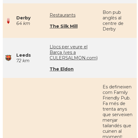
Bon pub
Restaurants
Derby
anglès al
64 km
centre de
The Silk Mill
Derby
Llocs per veure el
Barça (ves a
Leeds
CULERSALMON.com)
72 km
The Eldon
Es defineixen
com Family
Friendly Pub.
Fa més de
trenta anys
que serveixen
menjar
tailandés que
cuinen al
moment: