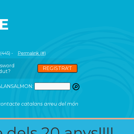
E
(445) -
Permalink (#)
ssword
REGISTRA'T
dut?
ATALANSALMON:
ontacte catalans arreu del món
 dels 20 anys!!!!