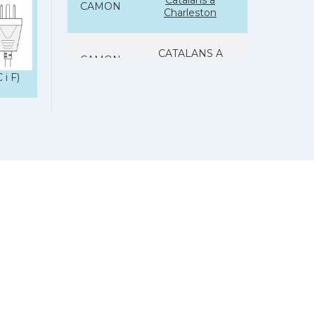
Catalans a
CAMON
Charleston
CATALANS A
CAMON
CHICAGO
 i F)
Catalans a
CAMON
CLEVELAND
Catalans a
CAMON
COLORADO
Catalans a
CAMON
COLUMBUS
Catalans a
CAMON
CONNECTICUT