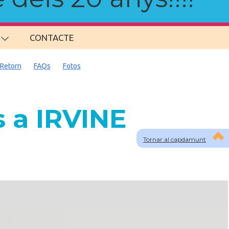
CONTACTE
Retorn
FAQs
Fotos
 a IRVINE
Tornar al capdamunt
lau