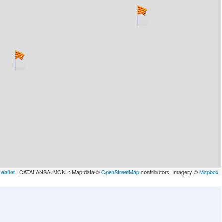
Leaflet
| CATALANSALMON :: Map data ©
OpenStreetMap
contributors, Imagery ©
Mapbox