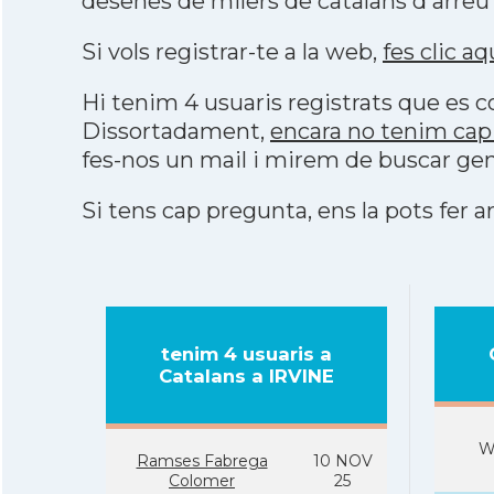
desenes de milers de catalans d'arreu
Si vols registrar-te a la web,
fes clic aq
Hi tenim 4 usuaris registrats que es
Dissortadament,
encara no tenim cap
fes-nos un mail i mirem de buscar gen
Si tens cap pregunta, ens la pots fer ar
tenim 4 usuaris a
Catalans a IRVINE
W
Ramses Fabrega
10 NOV
Colomer
25