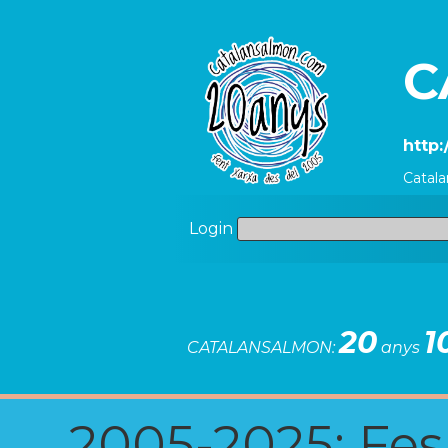
C
http:
Catala
Login
20
1
CATALANSALMON:
anys
2005-2025: Fes u