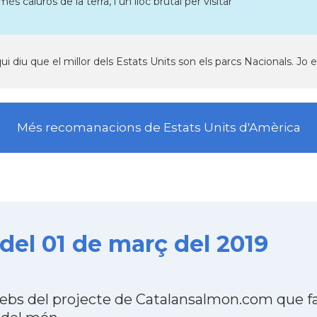
 més calurós de la terra, i un lloc brutal per visitar
qui diu que el millor dels Estats Units son els parcs Nacionals. Jo
Més recomanacions de Estats Units d'Amèrica
del 01 de març del 2019
webs del projecte de Catalansalmon.com que f