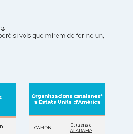
pp
.
 però si vols que mirem de fer-ne un,
Organitzacions catalanes*
s
a Estats Units d'Amèrica
Catalans a
on
CAMON
ALABAMA