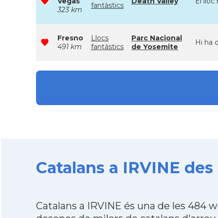
Vegas
Death Valley
El lloc
fantàstics
323 km
Fresno
Llocs
Parc Nacional
Hi ha 
491 km
fantàstics
de Yosemite
Catalans a IRVINE des 
Catalans a IRVINE és una de les 484 