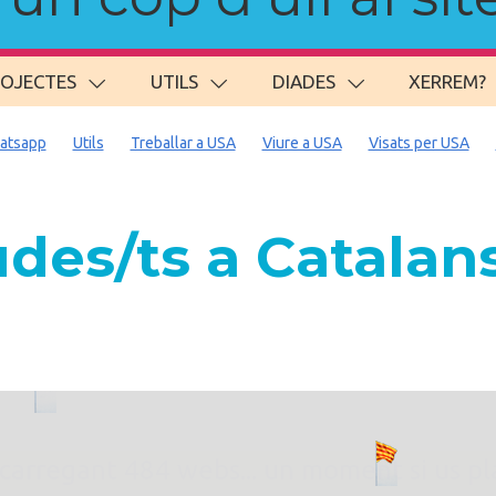
ROJECTES
UTILS
DIADES
XERREM?
atsapp
Utils
Treballar a USA
Viure a USA
Visats per USA
des/ts a Catalans
. carregant 484 webs... un moment si us p