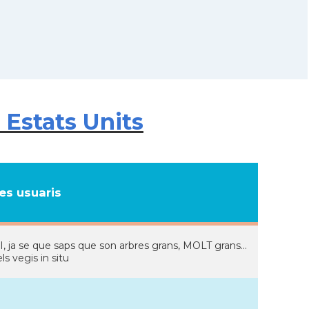
 Estats Units
s usuaris
SI, ja se que saps que son arbres grans, MOLT grans...
s vegis in situ