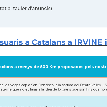
at al tauler d'anuncis)
aris a Catalans a IRVINE i
cions a menys de 500 Km proposades pels nostre
e les Vegas cap a San Francisco, a la sortida del Death Valley.... 
reu-me que no et faràs a la idea de lo grans que son fins que no el