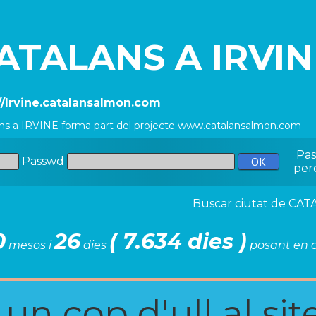
ATALANS A IRVIN
//Irvine.catalansalmon.com
ns a IRVINE forma part del projecte
www.catalansalmon.com
- 
Pa
Passwd
per
Buscar ciutat de C
0
26
( 7.634 dies )
mesos i
dies
posant en c
n cop d'ull al site