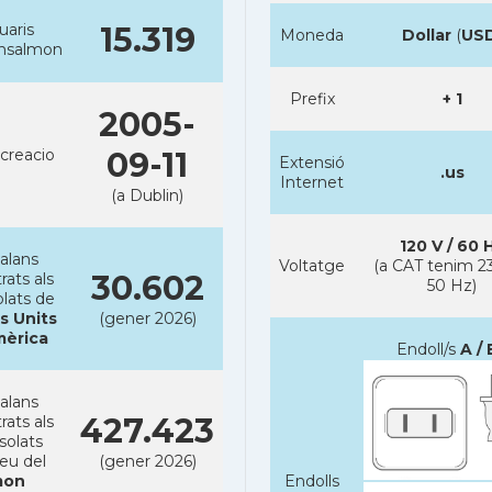
uaris
15.319
Moneda
Dollar
(
US
ansalmon
Prefix
+ 1
2005-
creacio
09-11
Extensió
.us
Internet
(a Dublin)
120 V / 60 
alans
Voltatge
(a CAT tenim 23
30.602
rats als
50 Hz)
lats de
s Units
(gener 2026)
mèrica
Endoll/s
A / 
alans
427.423
rats als
solats
reu del
(gener 2026)
on
Endolls