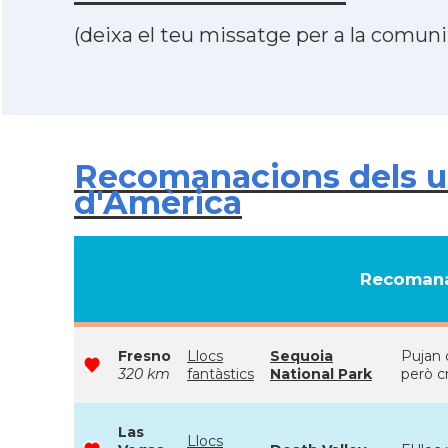
(deixa el teu missatge per a la comunit
Recomanacions dels usu
d'Amèrica
Recomana
Fresno
Llocs
Sequoia
Pujan d
320 km
fantàstics
National Park
però c
Las
Llocs