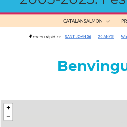
CATALANSALMON
P
menu ràpid >>
SANT JOAN 06
20 ANYS!
Wh
Benvingu
+
−
..