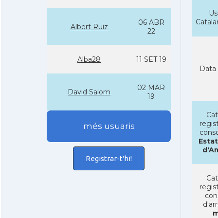
Us
Catal
06 ABR
Albert Ruiz
22
Alba28
11 SET 19
Data 
02 MAR
David Salom
19
Cat
regist
més usuaris
conso
Estat
d'A
Registrar-t'hi!
Cat
regist
con
d'ar
m