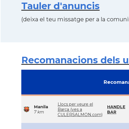
Tauler d'anuncis
(deixa el teu missatge per a la comunit
Recomanacions dels us
Recomana
Llocs per veure el
Manila
HANDLE
Barça (ves a
7 km
BAR
CULERSALMON.com)