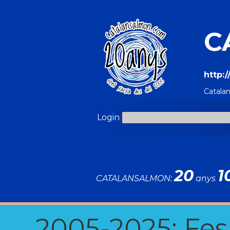
C
http:
Catala
Login
20
1
CATALANSALMON:
anys
2005-2025: Fes u