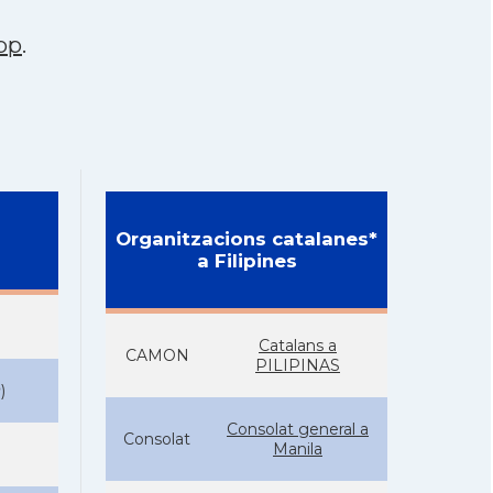
pp
.
Organitzacions catalanes*
a Filipines
Catalans a
CAMON
PILIPINAS
P
)
Consolat general a
Consolat
Manila