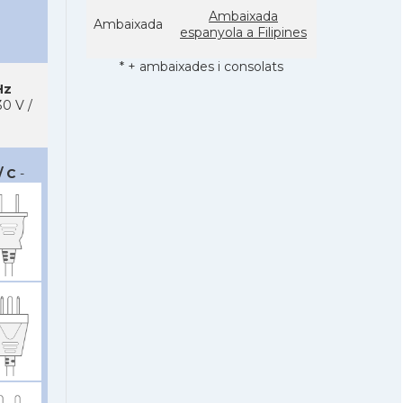
Ambaixada
Ambaixada
espanyola a Filipines
* + ambaixades i consolats
Hz
0 V /
/ C
-