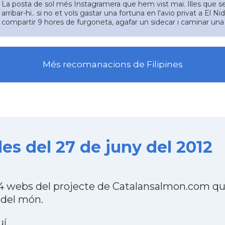
La posta de sol més Instagramera que hem vist mai. Illes que sem
arribar-hi.. si no et vols gastar una fortuna en l'avio privat a El N
compartir 9 hores de furgoneta, agafar un sidecar i caminar un
Més recomanacions de Filipines
es del 27 de juny del 2012
84 webs del projecte de Catalansalmon.com qu
 del món.
uí
.