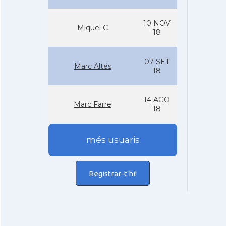
10 NOV
Miquel C
18
07 SET
Marc Altés
18
14 AGO
Marc Farre
18
més usuaris
Registrar-t'hi!