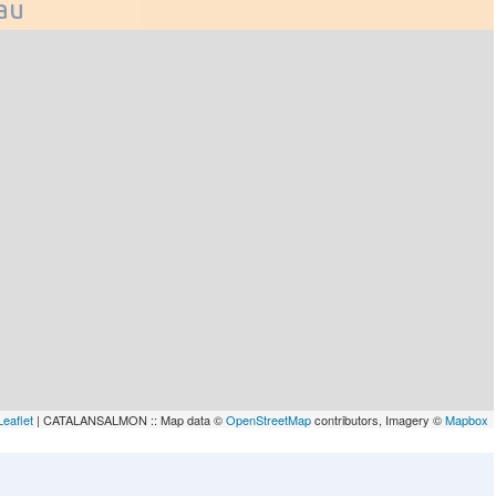
lau
Leaflet
| CATALANSALMON :: Map data ©
OpenStreetMap
contributors, Imagery ©
Mapbox