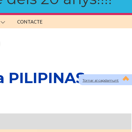
CONTACTE
a PILIPINAS
Tornar al capdamunt