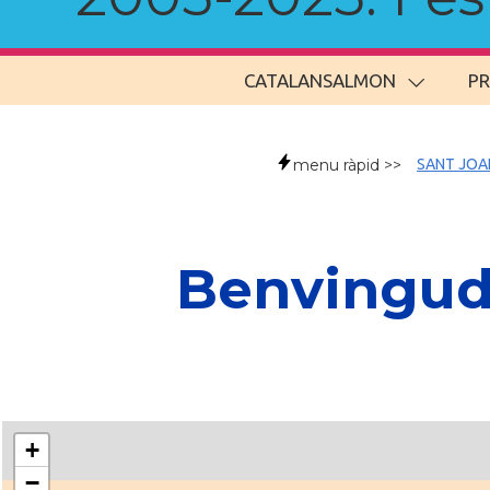
CATALANSALMON
P
menu ràpid >>
SANT JOA
Benvingude
+
−