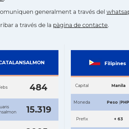
s comuniquen generalment a través del
whatsa
ribar a través de la
pàgina de contacte
.
CATALANSALMON
Filipines
484
Capital
Manila
ebs
Moneda
Peso
(
PH
uaris
15.319
ansalmon
Prefix
+ 63