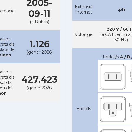
2005-
Extensió
.ph
creacio
09-11
Internet
(a Dublin)
220 V / 60 
Voltatge
(a CAT tenim 23
alans
50 Hz)
1.126
rats als
lats de
(gener 2026)
ipines
Endoll/s
A / B 
alans
427.423
rats als
solats
reu del
(gener 2026)
on
Endolls