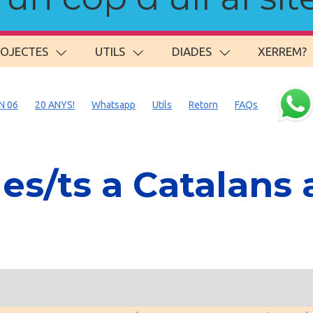
ROJECTES
UTILS
DIADES
XERREM?
N 06
20 ANYS!
Whatsapp
Utils
Retorn
FAQs
s/ts a Catalans 