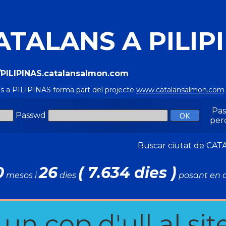
ATALANS A PILIP
//PILIPINAS.catalansalmon.com
ns a PILIPINAS forma part del projecte
www.catalansalmon.com
Pa
Passwd
per
Buscar ciutat de C
0
26
( 7.634 dies )
mesos i
dies
posant en c
n cop d'ull al site