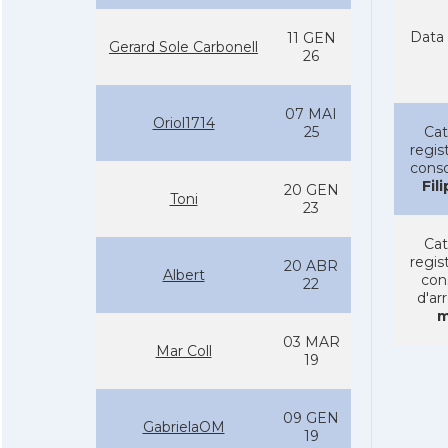
Data 
11 GEN
Gerard Sole Carbonell
26
07 MAI
Oriol1714
25
Cat
regist
conso
Fil
20 GEN
Toni
23
Cat
regist
20 ABR
Albert
con
22
d'ar
m
03 MAR
Mar Coll
19
09 GEN
GabrielaOM
19