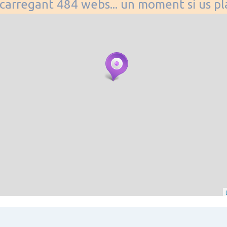
. carregant 484 webs... un moment si us p