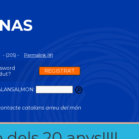
INAS
- (205) -
Permalink (#)
ssword
REGISTRA'T
dut?
ATALANSALMON:
ontacte catalans arreu del món
 dels 20 anys!!!!