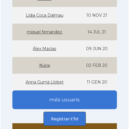
Lí­dia Coca Dalmau
10 NOV 21
miquel fernandez
14 JUL 21
Àlex Macías
09 JUN 20
Núria
02 FEB 20
Anna Gumà Llobet
11 GEN 20
més usuaris
Registrar-t'hi!