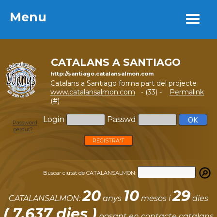
Menu
Menu
CATALANS A SANTIAGO
http://santiago.catalansalmon.com
Catalans a Santiago forma part del projecte
www.catalansalmon.com
- (33) -
Permalink
(#)
Login
Passwd
Password
perdut?
REGISTRA'T
Buscar ciutat de CATALANSALMON:
20
10
29
CATALANSALMON:
anys
mesos i
dies
( 7.637 dies )
posant en contacte catalans