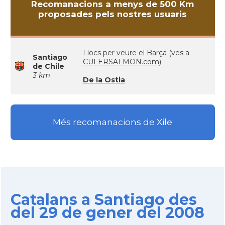
Recomanacions a menys de 500 Km
proposades pels nostres usuaris
Llocs per veure el Barça (ves a
Santiago
CULERSALMON.com)
de Chile
3 km
De la Ostia
Més recomanacions de Xile
Catalans a Santiago des
del 29 de gener del 2008