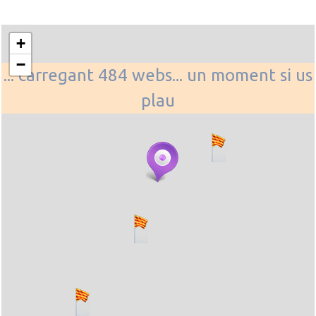
+
−
... carregant 484 webs... un moment si us
plau