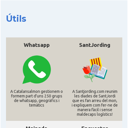
Útils
Whatsapp
SantJording
A Catalansalmon gestionem o
A Santjording.com reunim
formem part d'uns 250 grups
les diades de SantJordi
de whatsapp, geogràfics i
que es fan arreu del mon,
temàtics
i expliquem com fer-ne de
manera fàcil i sense
maldecaps logí­stics!