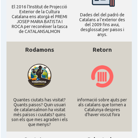
El 2016 l'Institut de Projecció
Exterior de la Cultura
Dades del del padró de
Catalana ens atorgà el PREMI
Catalans a l'exterior des
JOSEP MARIA BATISTA I
del 2009 fins avui,
ROCA per reconéixer la tasca
desglossat per paisos i
de CATALANSALMON
anys.
Rodamons
Retorn
Quantes ciutats has visitat?
informació sobre ajuts per
Quants paisos? Quin usuari
als catalans que tornen a
de catalansalmon ha visitat
Catalunya despres
més països i cuutats? quins
d'haver viscut fora
son els que mes agraden i els
que menys?