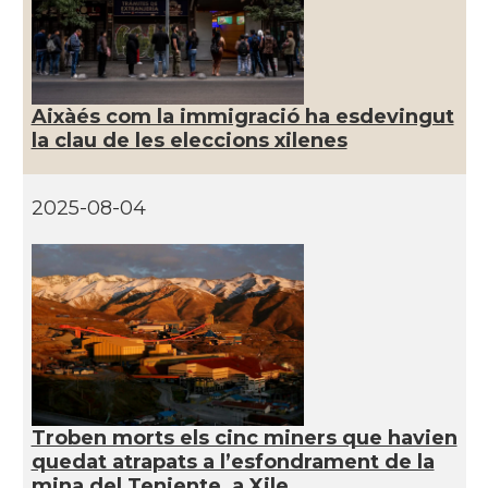
Aixàés com la immigració ha esdevingut
la clau de les eleccions xilenes
2025-08-04
Troben morts els cinc miners que havien
quedat atrapats a l’esfondrament de la
mina del Teniente, a Xile