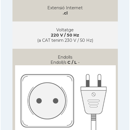
Extensió Internet
.cl
Voltatge
220 V / 50 Hz
(a CAT tenim 230 V / 50 Hz)
Endolls
Endoll/s
C / L
-