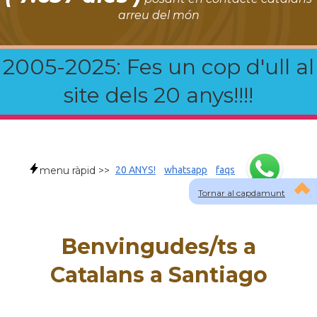
arreu del món
2005-2025: Fes un cop d'ull al
site dels 20 anys!!!!
menu ràpid >>
20 ANYS!
whatsapp
faqs
Tornar al capdamunt
Benvingudes/ts a
Catalans a Santiago