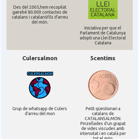
Des del 2005,hem recopilat
gairebé 80.000 contactes de
catalans i catalanòfils d'arreu
del món.
Iniciativa per que el
Parlament de Catalunya
adopti una Llei Electoral
Catalana
Culersalmon
5centims
Grup de whatsapp de Culers
Petit qüestionari a
d'arreu del mon
catalans de
CATALANSALMON.
Pinzellades d'un grapat
de vides viscudes amb
intensitat i en català per
tot el món