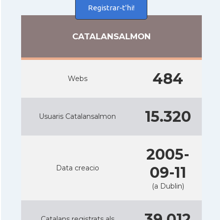
Registrar-t'hi!
CATALANSALMON
484
Webs
15.320
Usuaris Catalansalmon
2005-
Data creacio
09-11
(a Dublin)
39.012
Catalans registrats als