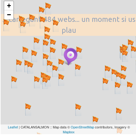
+
−
... carregant 484 webs... un moment si us
plau
Leaflet
| CATALANSALMON :: Map data ©
OpenStreetMap
contributors, Imagery ©
Mapbox