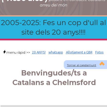
arreu del món
2005-2025: Fes un cop d'ull al
site dels 20 anys!!!!
menu ràpid >>
20 ANYS!
whatsapp
Allotjament a GBR
Fotos
Tornar al capdamunt
Benvingudes/ts a
Catalans a Chelmsford