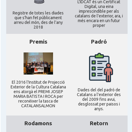
L'IDCAT és un Certificat
Digital, una eina
imprescindible per als
Registre de totes les diades
catalans de l'exterior, ara, i
que s'han fet públicament
més encara en un futur
arreu del món, des de l'any
proper
2018
Premis
Padró
El 2016 l'Institut de Projecció
Exterior de la Cultura Catalana
Dades del del padró de
ens atorgà el PREMI JOSEP
Catalans a l'exterior des
MARIA BATISTA I ROCA per
del 2009 fins avui,
reconéixer la tasca de
desglossat per paisos i
CATALANSALMON
anys.
Rodamons
Retorn