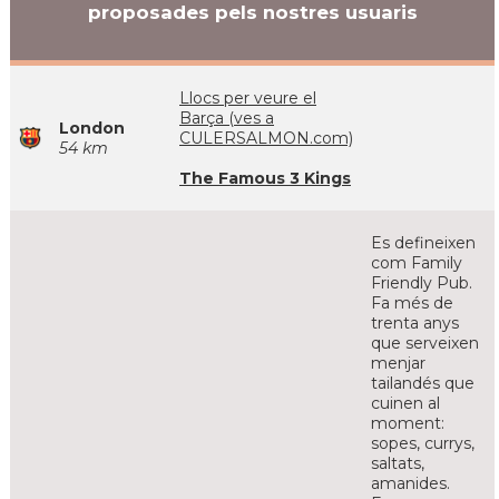
proposades pels nostres usuaris
Llocs per veure el
Barça (ves a
London
CULERSALMON.com)
54 km
The Famous 3 Kings
Es defineixen
com Family
Friendly Pub.
Fa més de
trenta anys
que serveixen
menjar
tailandés que
cuinen al
moment:
sopes, currys,
saltats,
amanides.