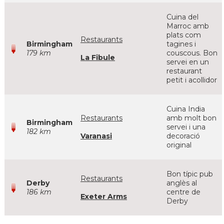
Cuina del
Marroc amb
plats com
Restaurants
Birmingham
tagines i
179 km
couscous. Bon
La Fibule
servei en un
restaurant
petit i acollidor
Cuina India
Restaurants
amb molt bon
Birmingham
servei i una
182 km
Varanasi
decoració
original
Bon típic pub
Restaurants
Derby
anglès al
186 km
centre de
Exeter Arms
Derby