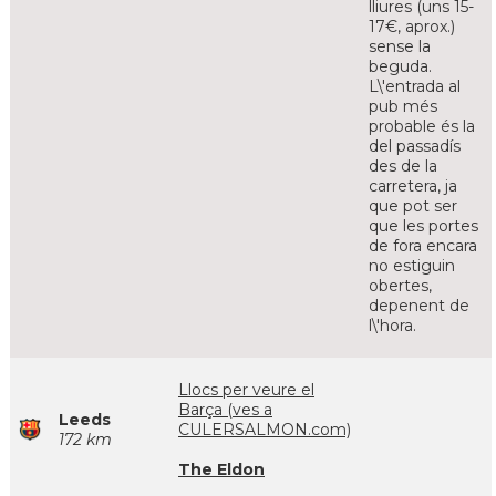
lliures (uns 15-
17€, aprox.)
sense la
beguda.
L\'entrada al
pub més
probable és la
del passadís
des de la
carretera, ja
que pot ser
que les portes
de fora encara
no estiguin
obertes,
depenent de
l\'hora.
Llocs per veure el
Barça (ves a
Leeds
CULERSALMON.com)
172 km
The Eldon