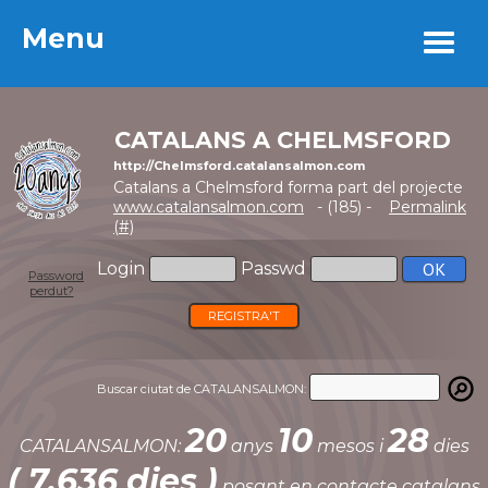
Menu
Menu
CATALANS A CHELMSFORD
http://Chelmsford.catalansalmon.com
Catalans a Chelmsford forma part del projecte
www.catalansalmon.com
- (185) -
Permalink
(#)
Login
Passwd
Password
perdut?
REGISTRA'T
Buscar ciutat de CATALANSALMON:
20
10
28
CATALANSALMON:
anys
mesos i
dies
( 7.636 dies )
posant en contacte catalans