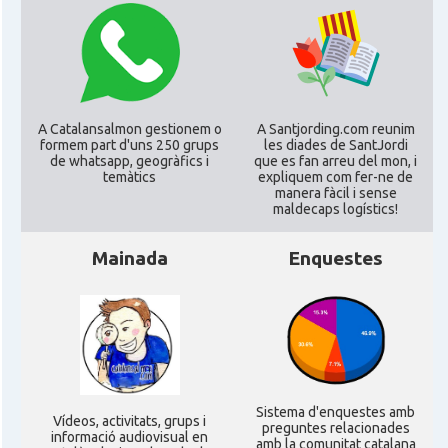
CAMON
Catalans a GUERNSEY
CAMON
CATALANS A GUILDFORD
A Catalansalmon gestionem o
A Santjording.com reunim
formem part d'uns 250 grups
les diades de SantJordi
CAMON
Catalans a HEREFORD
de whatsapp, geogràfics i
que es fan arreu del mon, i
temàtics
expliquem com fer-ne de
manera fàcil i sense
CAMON
Catalans a Ipswich
maldecaps logí­stics!
Mainada
Enquestes
CAMON
Catalans a KETTERING
CAMON
Catalans a Leeds - Uk
CAMON
Catalans a LEICESTER
Sistema d'enquestes amb
Ví­deos, activitats, grups i
preguntes relacionades
CAMON
Catalans a Lincoln
informació audiovisual en
amb la comunitat catalana