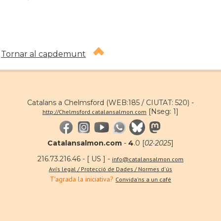
Tornar al capdemunt
Catalans a Chelmsford (WEB:185 / CIUTAT: 520) -
[Nseg: 1]
http://Chelmsford.catalansalmon.com
Catalansalmon.com
-
4
.0 [
02·2025
]
216.73.216.46 - [ US ] -
info@catalansalmon.com
Avís legal / Protecció de Dades / Normes d'ús
T'agrada la iniciativa?
Convida'ns a un café