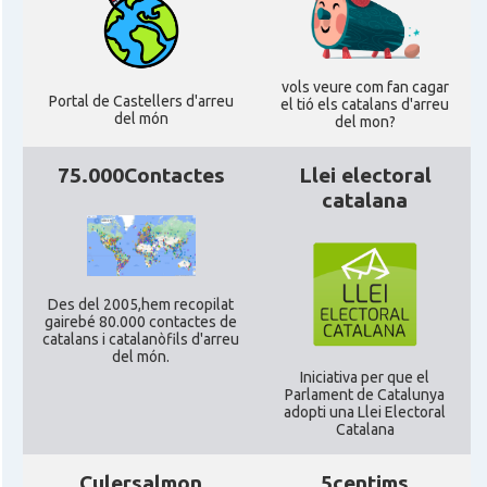
CAMON
Catalans a Portsmouth
CAMON
Catalans a READING
vols veure com fan cagar
Portal de Castellers d'arreu
el tió els catalans d'arreu
del món
del mon?
CAMON
Catalans a RUGBY
75.000Contactes
Llei electoral
CAMON
Catalans a SHEFFIELD
catalana
CAMON
Catalans a SOUTHAMPTON
Des del 2005,hem recopilat
CAMON
Catalans a STIRLING
gairebé 80.000 contactes de
catalans i catalanòfils d'arreu
del món.
Iniciativa per que el
CAMON
Catalans a WIGHT
Parlament de Catalunya
adopti una Llei Electoral
Catalana
CAMON
Catalans a YORK
Culersalmon
5centims