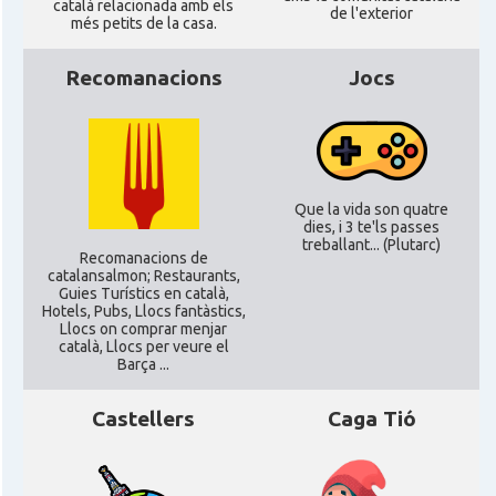
català relacionada amb els
de l'exterior
més petits de la casa.
CAMON
Catalans a LIVERPOOL
Recomanacions
Jocs
CAMON
CATALANS A LONDON - Londres
CAMON
CATALANS A MANCHESTER
Que la vida son quatre
dies, i 3 te'ls passes
CAMON
Catalans a MILTON KEYNES
treballant... (Plutarc)
Recomanacions de
catalansalmon; Restaurants,
Guies Turístics en català,
CAMON
Catalans a Newcastle upon Tyne
Hotels, Pubs, Llocs fantàstics,
Llocs on comprar menjar
català, Llocs per veure el
Barça ...
CAMON
Catalans a NOTTINGHAM
Castellers
Caga Tió
CAMON
Catalans a OXFORD, UK, Anglaterra