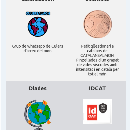
Casal
Catalans UK
Casal
Centre Català d'Escòcia
Delegació del Govern al Regne Unit i
Delegació
Irlanda
Grup de whatsapp de Culers
Petit qüestionari a
d'arreu del mon
catalans de
CATALANSALMON.
Pinzellades d'un grapat
Consolat
Consolat general a Edinburgh
de vides viscudes amb
intensitat i en català per
tot el món
Consolat
Consolat general a London
Diades
IDCAT
Ambaixada espanyola a Regne Unit
Ambaixada
(UK)
* + ambaixades i consolats