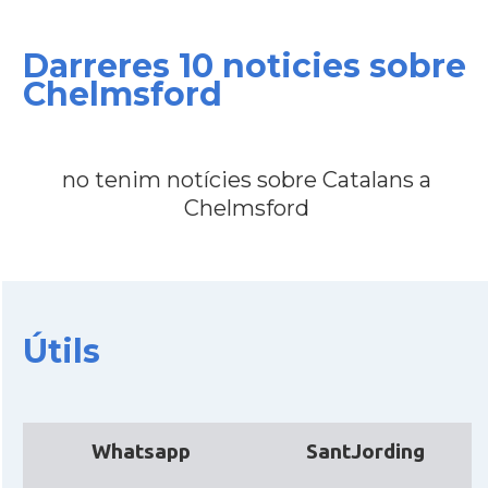
Darreres 10 noticies sobre
CAMON
Catalans a CHELTENHAM
Chelmsford
CAMON
Catalans a Chester
no tenim notícies sobre Catalans a
CAMON
Catalans a DERRY
Chelmsford
CAMON
CATALANS A EDINBURGH
CAMON
Catalans a Enniskillen
Útils
CAMON
Catalans a EXETER
Catalans a Glasgow -Escòcia -
Whatsapp
SantJording
CAMON
Scotland