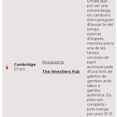
Encara que
pot ser una
estona llarga,
els cambrers
s\'encarreguen
d\'avisar-te del
temps
estimat
d\'espera,
mentres prens
una de les
tantes
cerveses de
Restaurants
barril
Cambridge
acompanyada
57 km
The Wrestlers Pub
d\'una font de
galetes de
gambes amb
sabor a
gamba
autèntica. Els
plats són
complets i
pots menjar
per unes 13-15