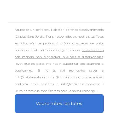
Aquest és un petit recull aleatori de
fotos d'esdeveniments
(Diades, Sant Jordis, Tions) recopilades als nostre sites. Totes
les fotos són de producció pròpia o extretes de webs
públiques amb permís dels organitzadors.
Totes les cares
dels menors han d'aparèixer pixelades o distorsionades
,
llevat que els pares ens hagin autoritzar explícitament a
publicar-les. Si no és així fes-nos-ho saber a
info@catalansalmon.com. Si hi surts i no vols aparèixer,
contacta amb nosaltres a info@catalansalmon.com i
l'eliminarem o la modificarem perquè no se't reconegui.
Veure totes les fotos
.