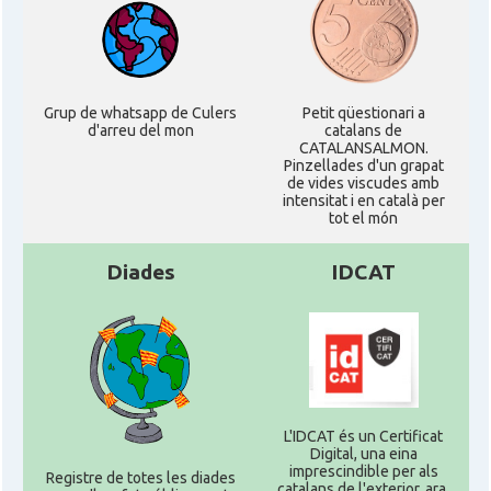
Grup de whatsapp de Culers
Petit qüestionari a
d'arreu del mon
catalans de
CATALANSALMON.
Pinzellades d'un grapat
de vides viscudes amb
intensitat i en català per
tot el món
Diades
IDCAT
L'IDCAT és un Certificat
Digital, una eina
imprescindible per als
Registre de totes les diades
catalans de l'exterior, ara,