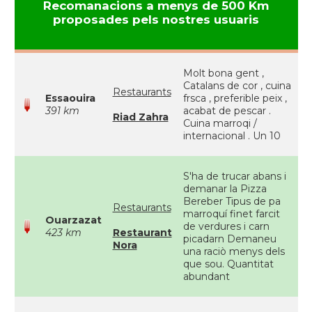
Recomanacions a menys de 500 Km
proposades pels nostres usuaris
Molt bona gent ,
Catalans de cor , cuina
Restaurants
Essaouira
frsca , preferible peix ,
391 km
acabat de pescar .
Riad Zahra
Cuina marroqi /
internacional . Un 10
S'ha de trucar abans i
demanar la Pizza
Bereber Tipus de pa
Restaurants
marroquí finet farcit
Ouarzazat
de verdures i carn
423 km
Restaurant
picadarn Demaneu
Nora
una raciò menys dels
que sou. Quantitat
abundant