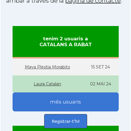
arribar a través de la
pàgina de contacte
.
tenim 2 usuaris a
CATALANS A RABAT
Maya Plestia Morabito
15 SET 24
Laura Catalan
02 MAI 24
més usuaris
Registrar-t'hi!