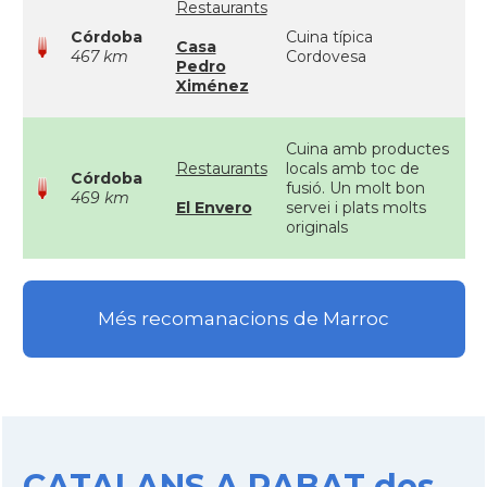
Restaurants
Córdoba
Cuina típica
Casa
467 km
Cordovesa
Pedro
Ximénez
Cuina amb productes
Restaurants
locals amb toc de
Córdoba
fusió. Un molt bon
469 km
El Envero
servei i plats molts
originals
Més recomanacions de Marroc
CATALANS A RABAT des