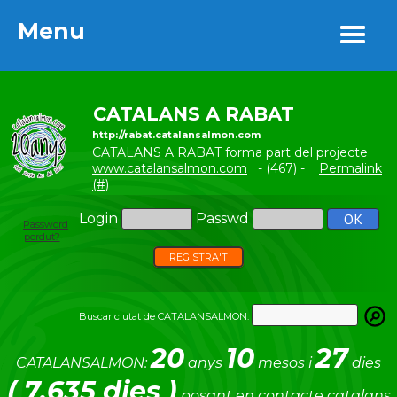
Menu
Menu
CATALANS A RABAT
http://rabat.catalansalmon.com
CATALANS A RABAT forma part del projecte
www.catalansalmon.com
- (467) -
Permalink
(#)
Login
Passwd
Password
perdut?
REGISTRA'T
Buscar ciutat de CATALANSALMON:
20
10
27
CATALANSALMON:
anys
mesos i
dies
( 7.635 dies )
posant en contacte catalans