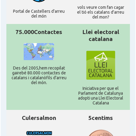
vols veure com fan cagar
Portal de Castellers d'arreu
el tió els catalans d'arreu
del món
del mon?
75.000Contactes
Llei electoral
catalana
Des del 2005,hem recopilat
gairebé 80.000 contactes de
catalans i catalanòfils d'arreu
del món.
Iniciativa per que el
Parlament de Catalunya
adopti una Llei Electoral
Catalana
Culersalmon
5centims