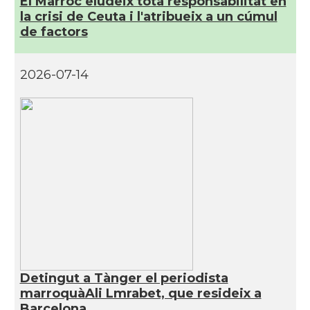
El Marroc eludeix tota responsabilitat en
la crisi de Ceuta i l'atribueix a un cúmul
de factors
2026-07-14
Detingut a Tànger el periodista
marroquàAli Lmrabet, que resideix a
Barcelona