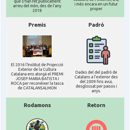
que s'han fet públicament
i més encara en un futur
arreu del món, des de l'any
proper
2018
Premis
Padró
El 2016 l'Institut de Projecció
Exterior de la Cultura
Dades del del padró de
Catalana ens atorgà el PREMI
Catalans a l'exterior des
JOSEP MARIA BATISTA I
del 2009 fins avui,
ROCA per reconéixer la tasca
desglossat per paisos i
de CATALANSALMON
anys.
Rodamons
Retorn