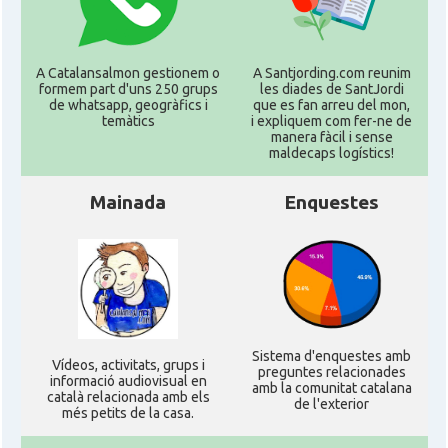
A Catalansalmon gestionem o
A Santjording.com reunim
formem part d'uns 250 grups
les diades de SantJordi
de whatsapp, geogràfics i
que es fan arreu del mon,
temàtics
i expliquem com fer-ne de
manera fàcil i sense
maldecaps logí­stics!
Mainada
Enquestes
Sistema d'enquestes amb
Ví­deos, activitats, grups i
preguntes relacionades
informació audiovisual en
amb la comunitat catalana
català relacionada amb els
de l'exterior
més petits de la casa.