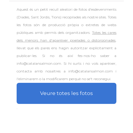
Aquest és un petit recull aleatori de
fotos d'esdeveniments
(Diades, Sant Jordis, Tions) recopilades als nostre sites. Totes
les fotos són de producció pròpia o extretes de webs
públiques amb permís dels organitzadors.
Totes les cares
dels menors han d'aparèixer pixelades o distorsionades
,
llevat que els pares ens hagin autoritzar explícitament a
publicar-les. Si no és així fes-nos-ho saber a
info@catalansalmon.com. Si hi surts i no vols aparèixer,
contacta amb nosaltres a info@catalansalmon.com i
l'eliminarem o la modificarem perquè no se't reconegui.
Veure totes les fotos
.