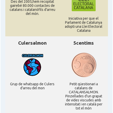
Des del 2005,hem recopilat
gairebé 80.000 contactes de
catalans i catalanòfils d'arreu
del món.
Iniciativa per que el
Parlament de Catalunya
adopti una Llei Electoral
Catalana
Culersalmon
5centims
Grup de whatsapp de Culers
Petit qüestionari a
d'arreu del mon
catalans de
CATALANSALMON.
Pinzellades d'un grapat
de vides viscudes amb
intensitat i en català per
tot el món