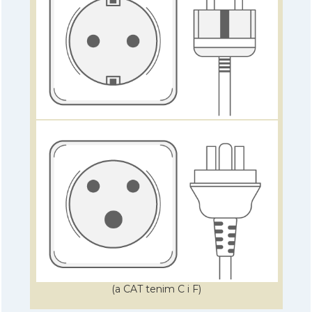
(a CAT tenim C i F)