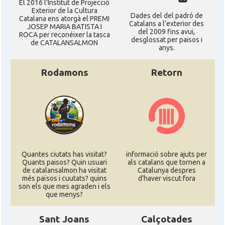
El 2016 l'Institut de Projecció
Exterior de la Cultura
Dades del del padró de
Catalana ens atorgà el PREMI
Catalans a l'exterior des
JOSEP MARIA BATISTA I
del 2009 fins avui,
ROCA per reconéixer la tasca
desglossat per paisos i
de CATALANSALMON
anys.
Rodamons
Retorn
Quantes ciutats has visitat?
informació sobre ajuts per
Quants paisos? Quin usuari
als catalans que tornen a
de catalansalmon ha visitat
Catalunya despres
més països i cuutats? quins
d'haver viscut fora
son els que mes agraden i els
que menys?
Sant Joans
Calçotades