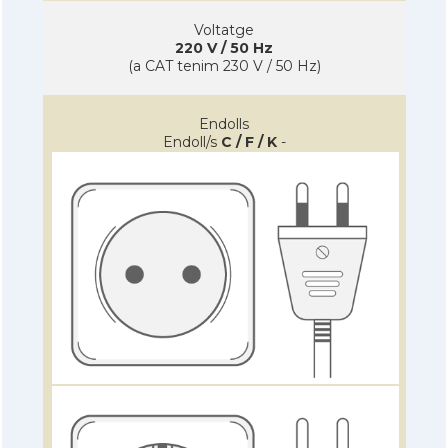
Voltatge
220 V / 50 Hz
(a CAT tenim 230 V / 50 Hz)
Endolls
Endoll/s
C / F / K
-