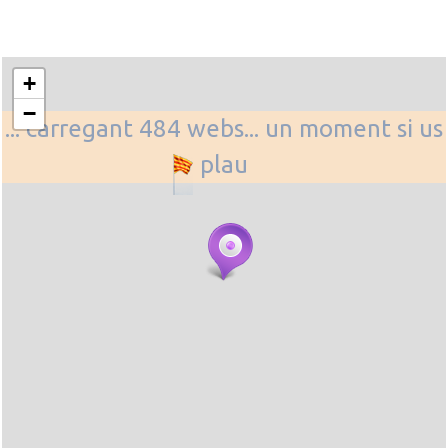
+
−
... carregant 484 webs... un moment si us
plau