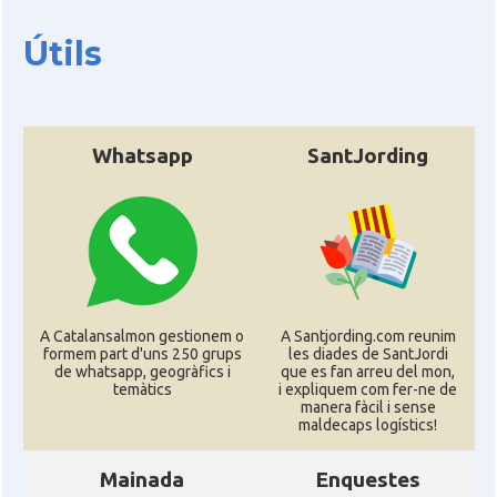
Útils
Whatsapp
SantJording
A Catalansalmon gestionem o
A Santjording.com reunim
formem part d'uns 250 grups
les diades de SantJordi
de whatsapp, geogràfics i
que es fan arreu del mon,
temàtics
i expliquem com fer-ne de
manera fàcil i sense
maldecaps logí­stics!
Mainada
Enquestes