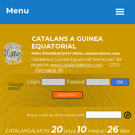
Menu
Menu
CATALANS A GUINEA
EQUATORIAL
https://GUINEAEQUATORIAL.catalansalmon.com
Catalans a Guinea Equatorial forma part del
projecte
www.catalansalmon.com
- (230) -
Permalink (#)
Login
Passwd
Password
perdut?
REGISTRA'T
Buscar ciutat de CATALANSALMON:
20
10
26
CATALANSALMON:
anys
mesos i
dies