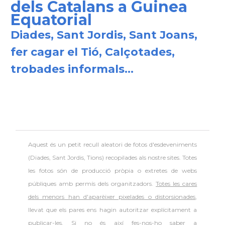
dels Catalans a Guinea
Equatorial
Diades, Sant Jordis, Sant Joans,
fer cagar el Tió, Calçotades,
trobades informals...
Aquest és un petit recull aleatori de
fotos d'esdeveniments
(Diades, Sant Jordis, Tions) recopilades als nostre sites. Totes
les fotos són de producció pròpia o extretes de webs
públiques amb permís dels organitzadors.
Totes les cares
dels menors han d'aparèixer pixelades o distorsionades
,
llevat que els pares ens hagin autoritzar explícitament a
publicar-les. Si no és així fes-nos-ho saber a