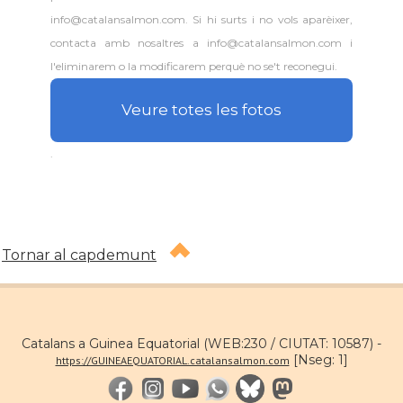
info@catalansalmon.com. Si hi surts i no vols aparèixer,
contacta amb nosaltres a info@catalansalmon.com i
l'eliminarem o la modificarem perquè no se't reconegui.
Veure totes les fotos
.
Tornar al capdemunt
Catalans a Guinea Equatorial (WEB:230 / CIUTAT: 10587) -
[Nseg: 1]
https://GUINEAEQUATORIAL.catalansalmon.com