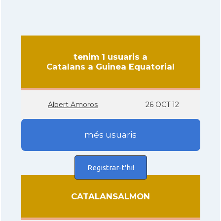
tenim 1 usuaris a
Catalans a Guinea Equatorial
Albert Amoros
26 OCT 12
més usuaris
Registrar-t'hi!
CATALANSALMON