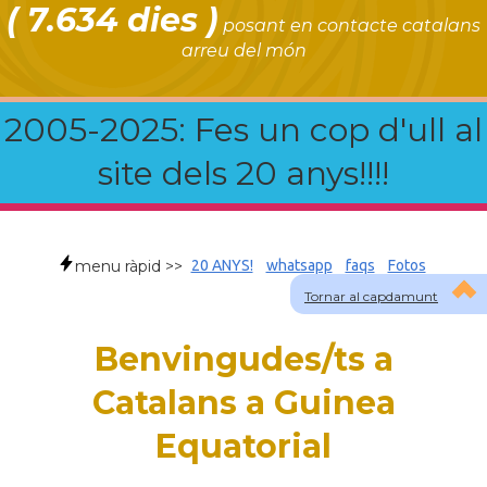
( 7.634 dies )
posant en contacte catalans
arreu del món
2005-2025: Fes un cop d'ull al
site dels 20 anys!!!!
menu ràpid >>
20 ANYS!
whatsapp
faqs
Fotos
Tornar al capdamunt
Benvingudes/ts a
Catalans a Guinea
Equatorial