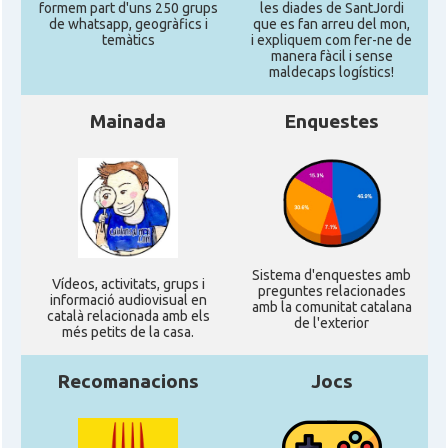
formem part d'uns 250 grups
les diades de SantJordi
de whatsapp, geogràfics i
que es fan arreu del mon,
temàtics
i expliquem com fer-ne de
manera fàcil i sense
maldecaps logí­stics!
Mainada
Enquestes
Sistema d'enquestes amb
Ví­deos, activitats, grups i
preguntes relacionades
informació audiovisual en
amb la comunitat catalana
català relacionada amb els
de l'exterior
més petits de la casa.
Recomanacions
Jocs