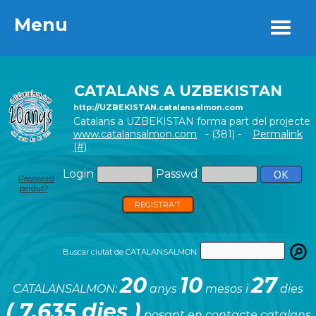
Menu
Menu
CATALANS A UZBEKISTAN
http://UZBEKISTAN.catalansalmon.com
Catalans a UZBEKISTAN forma part del projecte
www.catalansalmon.com
- (381) -
Permalink
(#)
Login
Passwd
Password
perdut?
REGISTRA'T
Buscar ciutat de CATALANSALMON:
20
10
27
CATALANSALMON:
anys
mesos i
dies
( 7.635 dies )
posant en contacte catalans