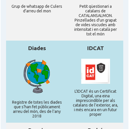
Grup de whatsapp de Culers
Petit qüestionari a
d'arreu del mon
catalans de
CATALANSALMON.
Pinzellades d'un grapat
de vides viscudes amb
intensitat i en català per
tot el món
Diades
IDCAT
L'IDCAT és un Certificat
Digital, una eina
imprescindible per als
Registre de totes les diades
catalans de l'exterior, ara,
que s'han fet públicament
i més encara en un futur
arreu del món, des de l'any
proper
2018