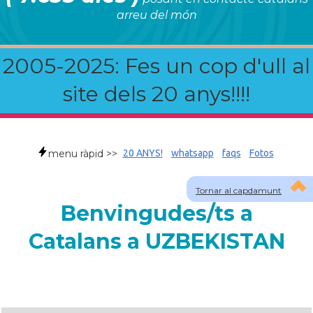
arreu del món
2005-2025: Fes un cop d'ull al
site dels 20 anys!!!!
menu ràpid >>
20 ANYS!
whatsapp
faqs
Fotos
Tornar al capdamunt
Benvingudes/ts a
Catalans a UZBEKISTAN