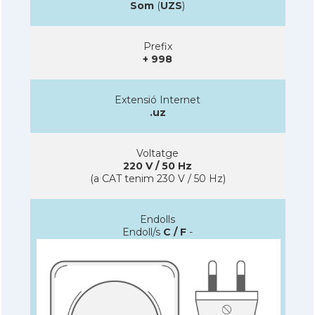
Som
(
UZS
)
Prefix
+ 998
Extensió Internet
.uz
Voltatge
220 V / 50 Hz
(a CAT tenim 230 V / 50 Hz)
Endolls
Endoll/s
C / F
-