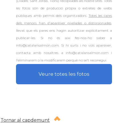
(Diades, Sant Jordis, Tions) recopilades als nostre sites. Totes
les fotos són de producció pròpia o extretes de webs
públiques amb permís dels organitzadors.
Totes les cares
dels menors han d'aparèixer pixelades o distorsionades
,
llevat que els pares ens hagin autoritzar explícitament a
publicar-les. Si no és així fes-nos-ho saber a
info@catalansalmon.com. Si hi surts i no vols aparèixer,
contacta amb nosaltres a info@catalansalmon.com i
l'eliminarem o la modificarem perquè no se't reconegui.
Veure totes les fotos
.
Tornar al capdemunt