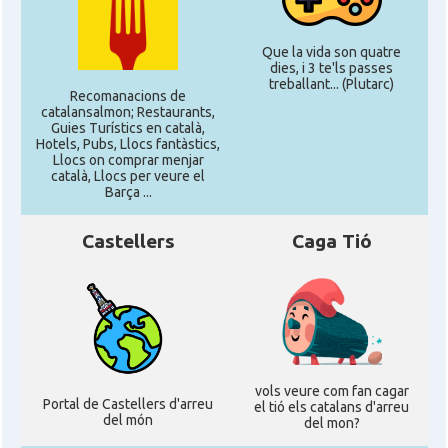
Que la vida son quatre
dies, i 3 te'ls passes
treballant... (Plutarc)
Recomanacions de
catalansalmon; Restaurants,
Guies Turístics en català,
Hotels, Pubs, Llocs fantàstics,
Llocs on comprar menjar
català, Llocs per veure el
Barça ...
Castellers
Caga Tió
vols veure com fan cagar
Portal de Castellers d'arreu
el tió els catalans d'arreu
del món
del mon?