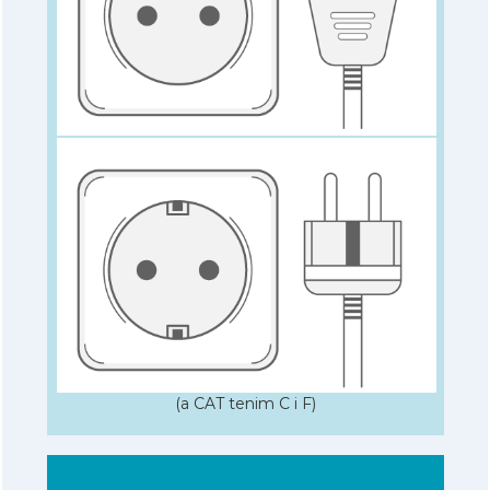
(a CAT tenim C i F)