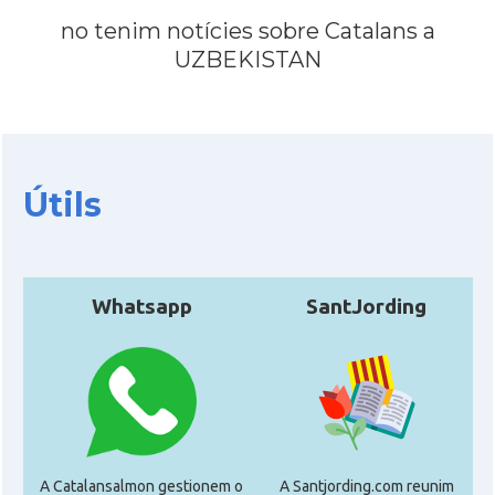
no tenim notícies sobre Catalans a
UZBEKISTAN
Útils
Whatsapp
SantJording
A Catalansalmon gestionem o
A Santjording.com reunim