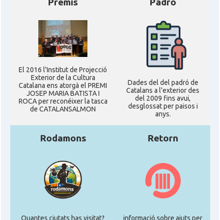
Premis
Padró
El 2016 l'Institut de Projecció
Exterior de la Cultura
Dades del del padró de
Catalana ens atorgà el PREMI
Catalans a l'exterior des
JOSEP MARIA BATISTA I
del 2009 fins avui,
ROCA per reconéixer la tasca
desglossat per paisos i
de CATALANSALMON
anys.
Rodamons
Retorn
Quantes ciutats has visitat?
informació sobre ajuts per