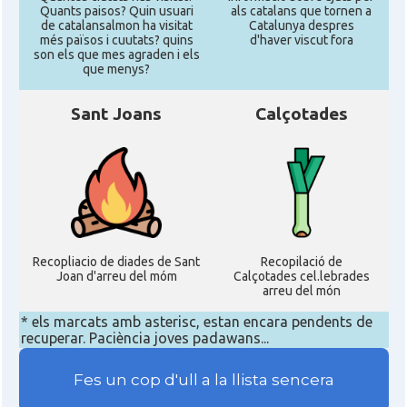
Quants paisos? Quin usuari
als catalans que tornen a
de catalansalmon ha visitat
Catalunya despres
més països i cuutats? quins
d'haver viscut fora
son els que mes agraden i els
que menys?
Sant Joans
Calçotades
Recopliacio de diades de Sant
Recopilació de
Joan d'arreu del móm
Calçotades cel.lebrades
arreu del món
* els marcats amb asterisc, estan encara pendents de
recuperar. Paciència joves padawans...
Fes un cop d'ull a la llista sencera