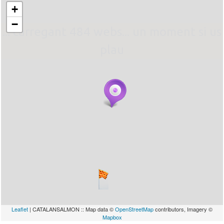
+
−
... carregant 484 webs... un moment si us
plau
Leaflet
| CATALANSALMON :: Map data ©
OpenStreetMap
contributors, Imagery ©
Mapbox