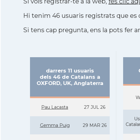
Si vols registrar-te a la web,
fes clic aq
Hi tenim 46 usuaris registrats que e
Si tens cap pregunta, ens la pots fer ar
darrers 11 usuaris
dels 46 de Catalans a
OXFORD, UK, Anglaterra
W
Pau Lacasta
27 JUL 26
Us
Catal
Gemma Puig
29 MAR 26