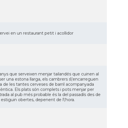
vei en un restaurant petit i acollidor
anys que serveixen menjar tailandés que cuinen al
ser una estona llarga, els cambrers s\'encarreguen
na de les tantes cerveses de barril acompanyada
tica. Els plats són complets i pots menjar per
entrada al pub més probable és la del passadís des de
o estiguin obertes, depenent de l\'hora.