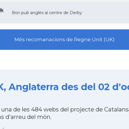
lk
Bon pub anglès al centre de Derby
Més recomanacions de Regne Unit (UK)
, Anglaterra des del 02 d'o
 una de les 484 webs del projecte de Catalan
s d'arreu del món.