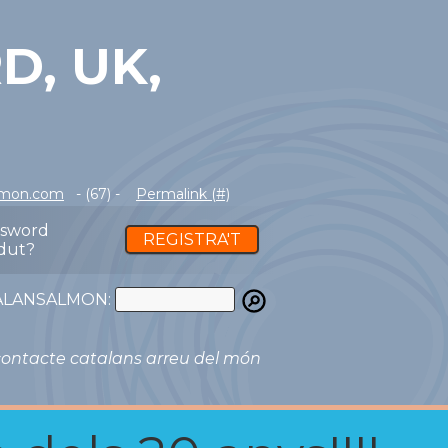
D, UK,
lmon.com
- (67) -
Permalink (#)
ssword
REGISTRA'T
dut?
ATALANSALMON:
ontacte catalans arreu del món