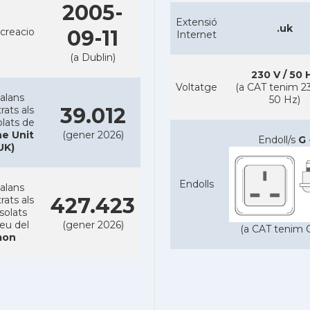
2005-
Extensió
.uk
creacio
09-11
Internet
(a Dublin)
230 V / 50 
Voltatge
(a CAT tenim 23
alans
50 Hz)
39.012
rats als
lats de
e Unit
(gener 2026)
Endoll/s
G
UK)
Endolls
alans
427.423
rats als
solats
reu del
(gener 2026)
(a CAT tenim C
on