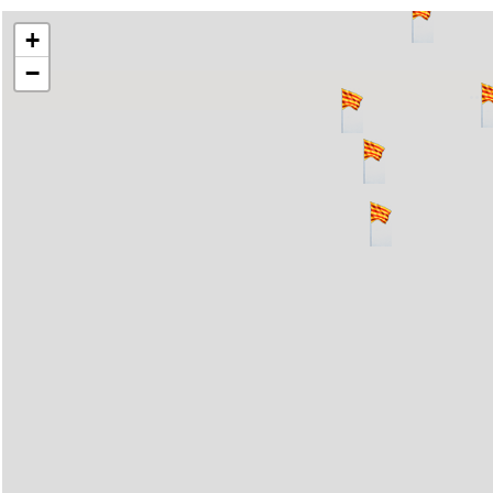
+
−
..