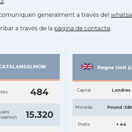
uí
.
s comuniquen generalment a través del
whats
ribar a través de la
pàgina de contacte
.
CATALANSALMON
Regne Unit (
484
Capital
Londres
ebs
Moneda
Pound
(
GB
uaris
15.320
ansalmon
Prefix
+ 44