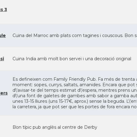
s 3
ule
Cuina del Marroc amb plats com tagines i couscous. Bon ser
si
Cuina India amb molt bon servei i una decoració original
Es defineixen com Family Friendly Pub. Fa més de trenta 
moment: sopes, currys, saltats, amanides. Encara que pot 
d\'avisar-te del temps estimat d\'espera, mentres prens u
ers
d\'una font de galetes de gambes amb sabor a gamba autèn
unes 13-15 lliures (uns 15-17€, aprox.) sense la beguda. L\'
la carretera, ja que pot ser que les portes de fora encara n
Bon típic pub anglès al centre de Derby