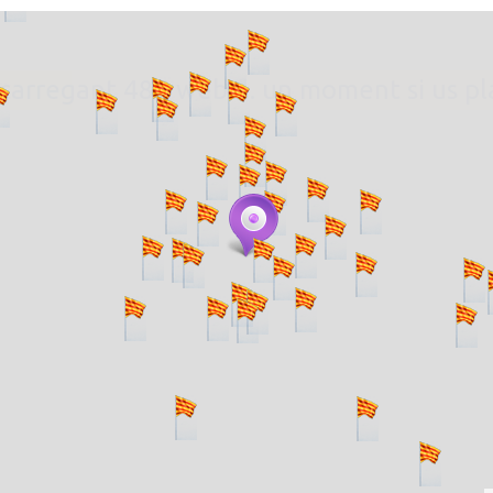
. carregant 484 webs... un moment si us p