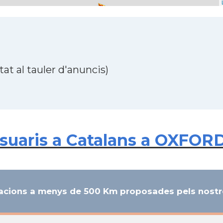
at al tauler d'anuncis)
uaris a Catalans a OXFORD,
cions a menys de 500 Km proposades pels nostre