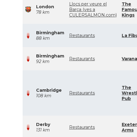
Llocs per veure el
The
London
Barça (ves a
Famou
78 km
CULERSALMON.com)
Kings
Birmingham
Restaurants
La Fib
88 km
Birmingham
Restaurants
Varana
92 km
The
Cambridge
Restaurants
Wrestl
108 km
Pub
Derby
Exeter
Restaurants
131 km
Arms