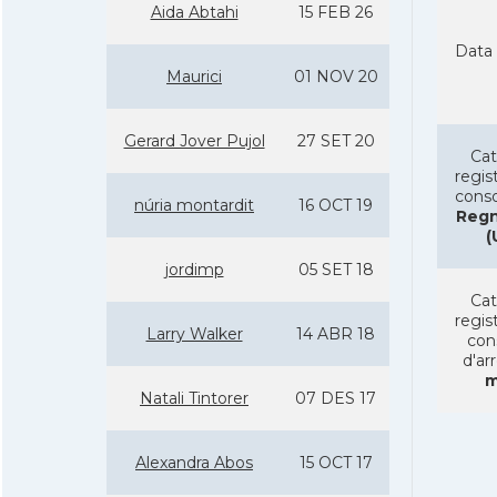
Aida Abtahi
15 FEB 26
Data 
Maurici
01 NOV 20
Gerard Jover Pujol
27 SET 20
Cat
regist
conso
núria montardit
16 OCT 19
Regn
(
jordimp
05 SET 18
Cat
regist
Larry Walker
14 ABR 18
con
d'ar
m
Natali Tintorer
07 DES 17
Alexandra Abos
15 OCT 17