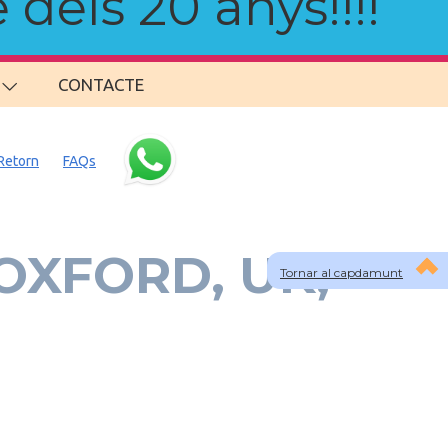
 dels 20 anys!!!!
CONTACTE
Retorn
FAQs
 OXFORD, UK,
Tornar al capdamunt