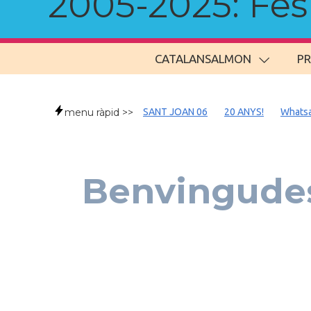
2005-2025: Fes u
CATALANSALMON
P
menu ràpid >>
SANT JOAN 06
20 ANYS!
Whats
Benvingudes