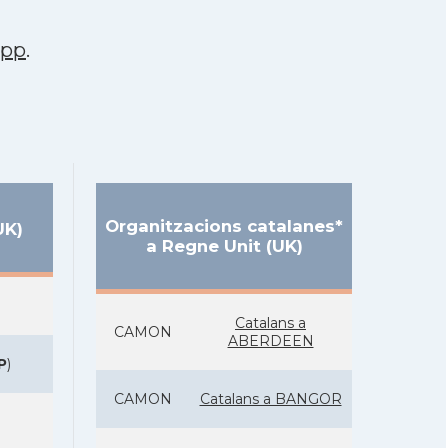
app
.
Organitzacions catalanes*
UK)
a Regne Unit (UK)
Catalans a
CAMON
ABERDEEN
P
)
CAMON
Catalans a BANGOR