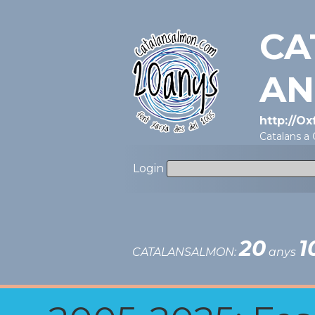
CA
AN
http://O
Catalans a
Login
20
1
CATALANSALMON:
anys