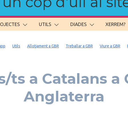
n cop d'ull al site
ROJECTES
UTILS
DIADES
XERREM?
app
Utils
Allotjament a GBR
Treballar a GBR
Viure a GBR
/ts a Catalans a
Anglaterra