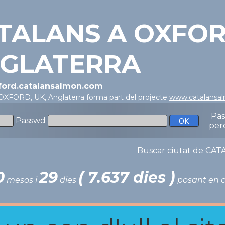
TALANS A OXFOR
GLATERRA
xford.catalansalmon.com
 OXFORD, UK, Anglaterra forma part del projecte
www.catalansa
Pa
Passwd
per
Buscar ciutat de C
0
29
( 7.637 dies )
mesos i
dies
posant en c