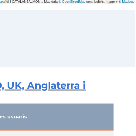
Leaflet
| CATALANSALMON :: Map data ©
OpenStreetMap
contributors, Imagery ©
Mapbox
 UK, Anglaterra i
s usuaris