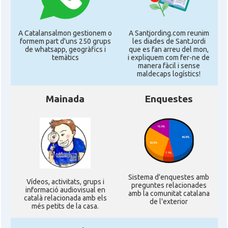
CAMON
Catalans a NEBRASKA
A Catalansalmon gestionem o
A Santjording.com reunim
formem part d'uns 250 grups
les diades de SantJordi
CAMON
Catalans a NEW MEXICO
de whatsapp, geogràfics i
que es fan arreu del mon,
temàtics
i expliquem com fer-ne de
manera fàcil i sense
maldecaps logí­stics!
CAMON
Catalans a New Orleans
Mainada
Enquestes
CAMON
CATALANS A NEW YORK
CAMON
Catalans a OKLAHOMA
CAMON
Catalans a ORLANDO
Sistema d'enquestes amb
Ví­deos, activitats, grups i
preguntes relacionades
informació audiovisual en
amb la comunitat catalana
Catalans a Philadelphia,
català relacionada amb els
CAMON
de l'exterior
Pennsylvania, USA
més petits de la casa.