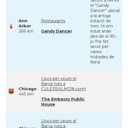
favorit a AA es
el “Gandy
Dancer” ubicat
a la antiga
Ann
Restaurants
estació de
Arbor
tren. Hi em
266 km
Gandy Dancer
estat anan
des-de el 95 i
jo l’he fet
servir per
varies
trobades de
feina
Llocs per veure el
Barça (ves a
Chicago
CULERSALMON.com)
445 km
The Embassy Public
House
Llocs per veure el
Barça (ves a