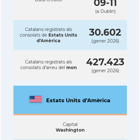
09-11
(a Dublin)
Catalans registrats als
30.602
consolats de
Estats Units
d'Amèrica
(gener 2026)
427.423
Catalans registrats als
consolats d'arreu del
mon
(gener 2026)
Estats Units d'Amèrica
Capital
Washington