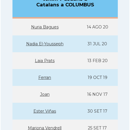
Catalans a COLUMBUS
Nuria Bagues
14 AGO 20
Nadia El-Yousseph
31 JUL 20
Laia Prats
13 FEB 20
Ferran
19 OCT 19
Joan
16 NOV 17
Ester Viñas
30 SET 17
Mariona Vendrell
25 SET 17