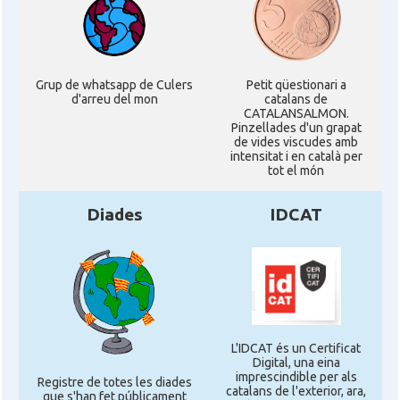
CAMON
Catalans a WASHINGTON DC
CAMON
Catalans a WISCONSIN
Grup de whatsapp de Culers
Petit qüestionari a
d'arreu del mon
catalans de
CAMON
Catalans a WYOMING
CATALANSALMON.
Pinzellades d'un grapat
de vides viscudes amb
intensitat i en català per
American Institute for Catalan
Casal
tot el món
Studies (AICS)
Diades
IDCAT
Casal
Casal Català de Minnesota
Casal
Casal Català del Nord de Califòrnia
Casal dels Països Catalans a
Casal
Califòrnia
L'IDCAT és un Certificat
Digital, una eina
imprescindible per als
Registre de totes les diades
catalans de l'exterior, ara,
que s'han fet públicament
Casal
Catalan Institute of America