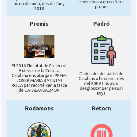
i més encara en un futur
arreu del món, des de l'any
proper
2018
Casal
Fundació Paulí Bellet
Premis
Padró
North American Catalan Society
Casal
(NACS)
Acció
ACCIÓ a Austin
El 2016 l'Institut de Projecció
Exterior de la Cultura
Dades del del padró de
Acció
Acció a New York
Catalana ens atorgà el PREMI
Catalans a l'exterior des
JOSEP MARIA BATISTA I
del 2009 fins avui,
ROCA per reconéixer la tasca
desglossat per paisos i
de CATALANSALMON
Acció
ACCIÓ a Silicon Valley
anys.
Rodamons
Retorn
Acció
Acció a Washington DC
Acció
ACCIÓ Miami