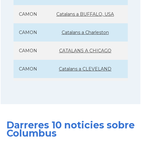
CAMON
Catalans a BUFFALO, USA
CAMON
Catalans a Charleston
CAMON
CATALANS A CHICAGO
CAMON
Catalans a CLEVELAND
CAMON
Catalans a COLORADO
CAMON
Catalans a COLUMBUS
Darreres 10 noticies sobre
CAMON
Catalans a CONNECTICUT
Columbus