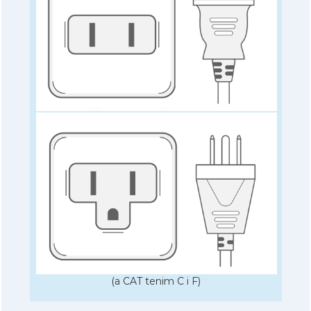
(a CAT tenim C i F)