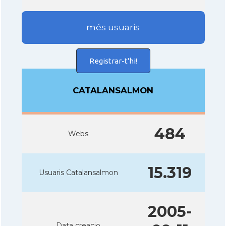
més usuaris
Registrar-t'hi!
CATALANSALMON
484
Webs
15.319
Usuaris Catalansalmon
2005-
Data creacio