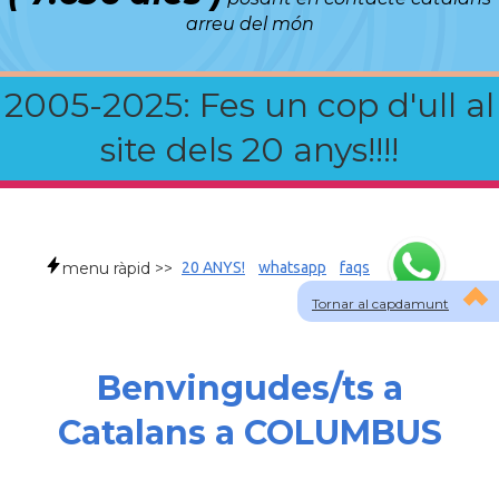
arreu del món
2005-2025: Fes un cop d'ull al
site dels 20 anys!!!!
menu ràpid >>
20 ANYS!
whatsapp
faqs
Tornar al capdamunt
Benvingudes/ts a
Catalans a COLUMBUS