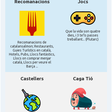
Recomanacions
Jocs
CAMON
Catalans a PHOENIX
CAMON
Catalans a Portland (OR)
Que la vida son quatre
CAMON
Catalans a PROVIDENCE
dies, i 3 te'ls passes
treballant... (Plutarc)
Recomanacions de
CAMON
Catalans a RENO
catalansalmon; Restaurants,
Guies Turístics en català,
Hotels, Pubs, Llocs fantàstics,
Llocs on comprar menjar
CAMON
Catalans a SAINT LOUIS
català, Llocs per veure el
Barça ...
CAMON
Catalans a San Antonio - Texas
Castellers
Caga Tió
CAMON
Catalans a San Diego
CAMON
Catalans a SAN FRANCISCO