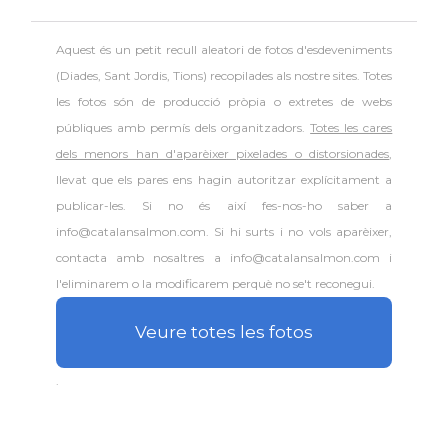
Aquest és un petit recull aleatori de
fotos d'esdeveniments
(Diades, Sant Jordis, Tions) recopilades als nostre sites. Totes
les fotos són de producció pròpia o extretes de webs
públiques amb permís dels organitzadors.
Totes les cares
dels menors han d'aparèixer pixelades o distorsionades
,
llevat que els pares ens hagin autoritzar explícitament a
publicar-les. Si no és així fes-nos-ho saber a
info@catalansalmon.com. Si hi surts i no vols aparèixer,
contacta amb nosaltres a info@catalansalmon.com i
l'eliminarem o la modificarem perquè no se't reconegui.
Veure totes les fotos
.