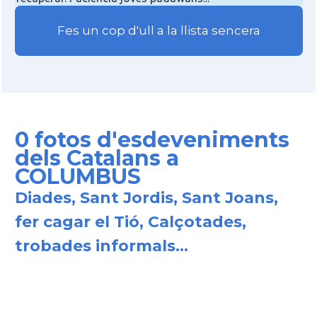
Consolat
Consolat general a New York City
Fes un cop d'ull a la llista sencera
Consolat
Consolat general a San Francisco
Consolat
Consolat general a Washington
0 fotos d'esdeveniments
Ambaixada espanyola a Estats Units
Ambaixada
dels Catalans a
d'Amèrica
COLUMBUS
* + ambaixades i consolats
Diades, Sant Jordis, Sant Joans,
fer cagar el Tió, Calçotades,
trobades informals...