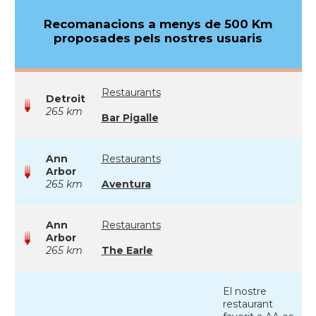
Recomanacions a menys de 500 Km
proposades pels nostres usuaris
Restaurants
Detroit
265 km
Bar Pigalle
Ann
Restaurants
Arbor
265 km
Aventura
Ann
Restaurants
Arbor
265 km
The Earle
El nostre
restaurant