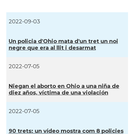
CAMON
Catalans a DALLAS
CAMON
Catalans a DAVIS
2022-09-03
CAMON
Catalans a DETROIT
Un policia d'Ohio mata d'un tret un noi
negre que era al llit i desarmat
CAMON
Catalans a DURHAM, NC
2022-07-05
CAMON
Catalans a Hawaii
Niegan el aborto en Ohio a una niña de
CAMON
Catalans a Houston - Texas
diez años, ví­ctima de una violación
CAMON
Catalans a INDIANA
2022-07-05
CAMON
Catalans a IOWA
90 trets: un ví­deo mostra com 8 policies