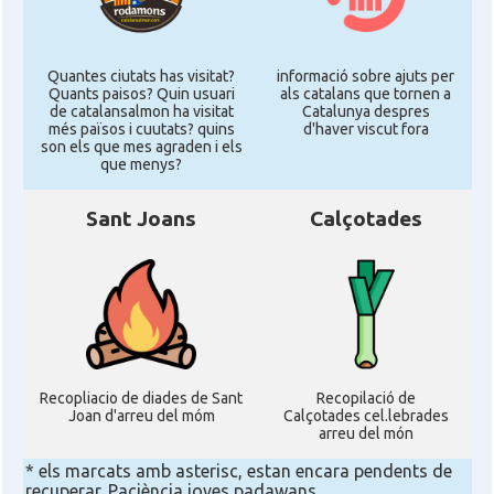
Delegació del Govern als Estats
Delegació
Units i Canadà (New York)
Quantes ciutats has visitat?
informació sobre ajuts per
Quants paisos? Quin usuari
als catalans que tornen a
de catalansalmon ha visitat
Catalunya despres
Delegació del Govern als Estats
Delegació
més països i cuutats? quins
d'haver viscut fora
Units i Canadà (Washington)
son els que mes agraden i els
que menys?
Consolat
Consolat general a Boston
Sant Joans
Calçotades
Consolat
Consolat general a Chicago
Consolat
Consolat general a Houston
Consolat
Consolat general a Los Angeles
Recopliacio de diades de Sant
Recopilació de
Joan d'arreu del móm
Calçotades cel.lebrades
arreu del món
Consolat
Consolat general a Miami
* els marcats amb asterisc, estan encara pendents de
recuperar. Paciència joves padawans...