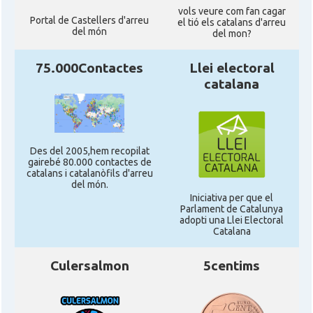
vols veure com fan cagar
CAMON
Catalans a Sarasota, Florida, USA
Portal de Castellers d'arreu
el tió els catalans d'arreu
del món
del mon?
CAMON
Catalans a SEATTLE
75.000Contactes
Llei electoral
catalana
Catalans a Silicon Valley (San Jose),
CAMON
California, USA
Des del 2005,hem recopilat
CAMON
Catalans a TAMPA
gairebé 80.000 contactes de
catalans i catalanòfils d'arreu
del món.
CAMON
Catalans a TENNESSEE
Iniciativa per que el
Parlament de Catalunya
adopti una Llei Electoral
Catalana
CAMON
Catalans a UTAH
Culersalmon
5centims
CAMON
Catalans a VIRGINIA