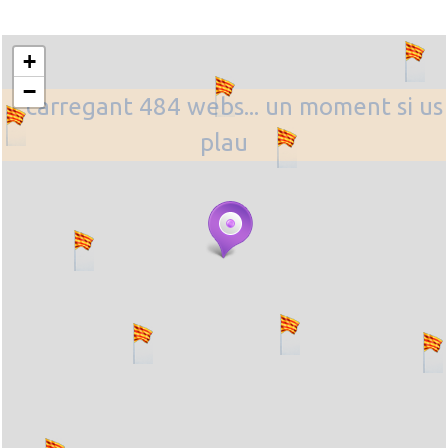
+
−
... carregant 484 webs... un moment si us
plau