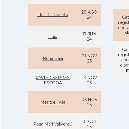
28 AGO
Lluis Gil Rosello
24
Cat
regist
conso
M
17 JUN
Lidia
24
Cat
regist
21 NOV
Núria Baia
con
23
d'ar
m
XAVIER SERRES
13 NOV
ESCODA
23
06 NOV
Meritxell Vila
23
01 OCT
Rosa Mari Vallverdú
23