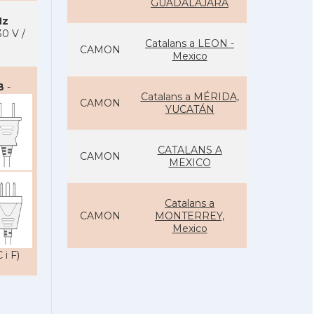
GUADALAJARA
Hz
0 V /
Catalans a LEON -
CAMON
Mexico
B
-
Catalans a MÉRIDA,
CAMON
YUCATÁN
CATALANS A
CAMON
MEXICO
Catalans a
CAMON
MONTERREY,
Mexico
 i F)
CAMON
Catalans a PUEBLA
Catalans a