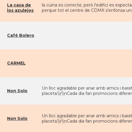
La casa de
la cuina es correcte, però l'edifici es espec
los azulejos
perque tot el centre de CDMX s'enfonsa un
Café Bolero
CARMEL
Un lloc agradable per anar amb amics i barat
Non Solo
placeta.\\r\\nCada dia fan promocions diferen
Un lloc agradable per anar amb amics i barat
Non Solo
placeta.\\r\\nCada dia fan promocions diferen