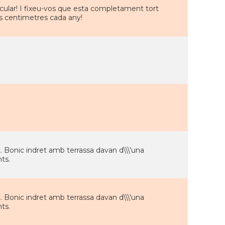
tacular! I fixeu-vos que esta completament tort
s centimetres cada any!
. Bonic indret amb terrassa davan d\\\'una
ts.
. Bonic indret amb terrassa davan d\\\'una
ts.