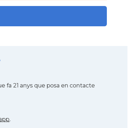
7
 fa 21 anys que posa en contacte
app
.