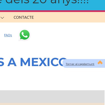
CONTACTE
FAQs
S A MEXICO
Tornar al capdamunt