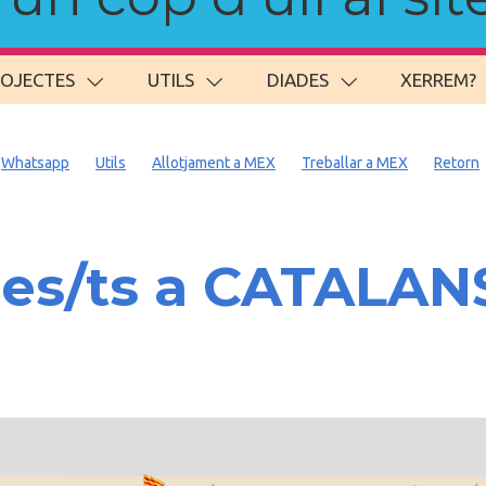
ROJECTES
UTILS
DIADES
XERREM?
Whatsapp
Utils
Allotjament a MEX
Treballar a MEX
Retorn
es/ts a CATALAN