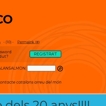
CO
m
- (10) -
Permalink (#)
ssword
REGISTRA'T
dut?
ATALANSALMON:
ontacte catalans arreu del món
 dels 20 anys!!!!