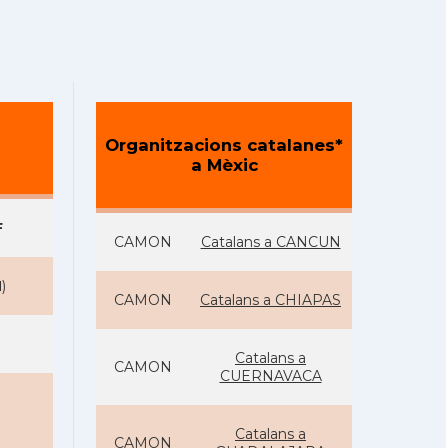
Organitzacions catalanes*
a Mèxic
F
CAMON
Catalans a CANCUN
N
)
CAMON
Catalans a CHIAPAS
Catalans a
CAMON
CUERNAVACA
Catalans a
CAMON