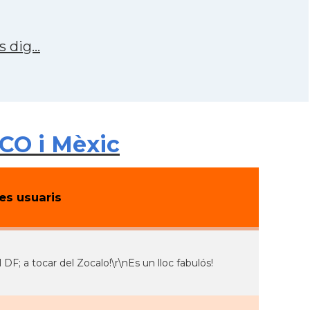
 dig...
CO i Mèxic
s usuaris
F; a tocar del Zocalo!\r\nEs un lloc fabulós!