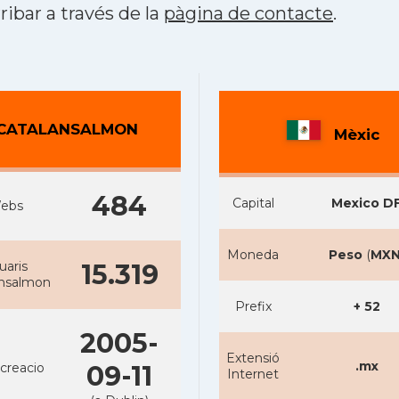
ribar a través de la
pàgina de contacte
.
CATALANSALMON
Mèxic
484
Capital
Mexico D
ebs
Moneda
Peso
(
MX
uaris
15.319
ansalmon
Prefix
+ 52
2005-
Extensió
.mx
creacio
09-11
Internet