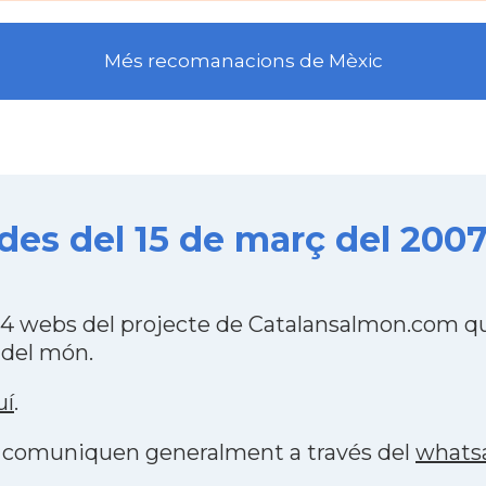
Més recomanacions de Mèxic
s del 15 de març del 200
 webs del projecte de Catalansalmon.com que
 del món.
uí
.
es comuniquen generalment a través del
whats