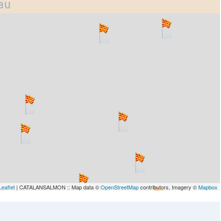
lau
Leaflet
| CATALANSALMON :: Map data ©
OpenStreetMap
contributors, Imagery ©
Mapbox