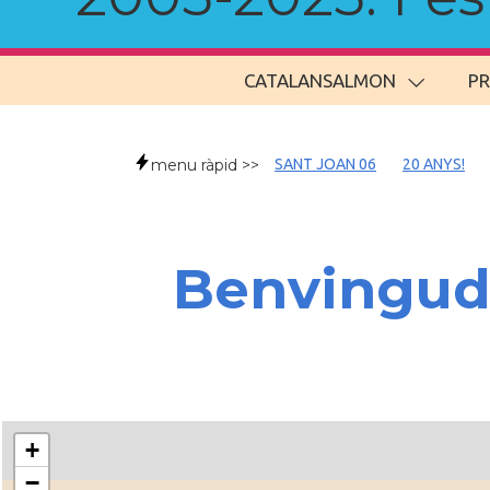
CATALANSALMON
P
menu ràpid >>
SANT JOAN 06
20 ANYS!
Benvingud
+
−