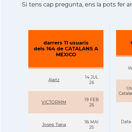
Si tens cap pregunta, ens la pots fer ar
darrers 11 usuaris
dels 164 de CATALANS A
MEXICO
W
14 JUL
Alaitz
26
Us
Catal
19 FEB
VICTORMM
26
Data 
18 MAI
Josep Tiana
25