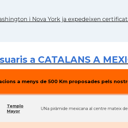
shington i Nova York ja expedeixen certificats
suaris a CATALANS A MEXI
cions a menys de 500 Km proposades pels nostre
Templo
UNa piràmide mexicana al centre mateix del D
Mayor