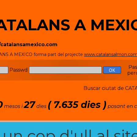
ATALANS A MEXI
//catalansamexico.com
NS A MEXICO forma part del projecte
www.catalansalmon.co
Pa
Passwd
per
Buscar ciutat de C
0
27
( 7.635 dies )
mesos i
dies
posant en c
n cop d'ull al site