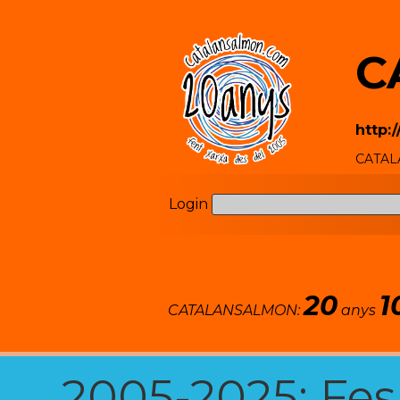
C
http:
CATALA
Login
20
1
CATALANSALMON:
anys
2005-2025: Fes u