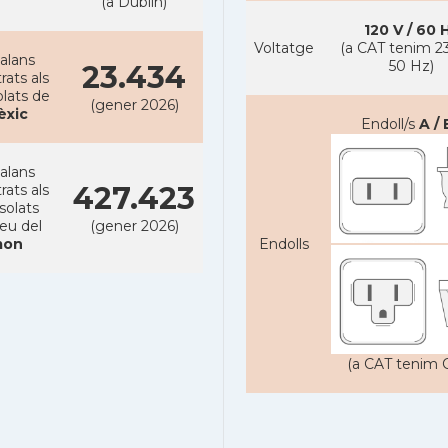
(a Dublin)
120 V / 60 
Voltatge
(a CAT tenim 23
alans
50 Hz)
23.434
rats als
lats de
(gener 2026)
èxic
Endoll/s
A / 
alans
427.423
rats als
solats
reu del
(gener 2026)
on
Endolls
(a CAT tenim C