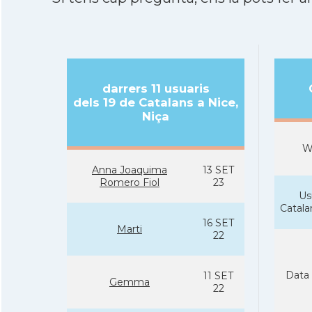
darrers 11 usuaris
dels 19 de Catalans a Nice,
Niça
W
Anna Joaquima
13 SET
Romero Fiol
23
Us
Catal
16 SET
Marti
22
Data 
11 SET
Gemma
22