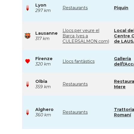
Lyon
Restaurants
Piquín
297 km
Llocs per veure el
Local de
Lausanne
Barça (ves a
Centre 
317 km
CULERSALMON.com)
de LAU
Firenze
Galleria
Llocs fantàstics
320 km
dell\'Ac
Olbia
Restaur
Restaurants
359 km
Mere
Alghero
Trattori
Restaurants
360 km
Romaní