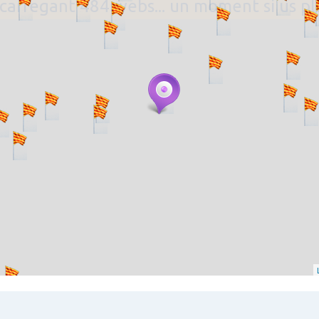
. carregant 484 webs... un moment si us p