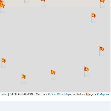
lau
Leaflet
| CATALANSALMON :: Map data ©
OpenStreetMap
contributors, Imagery ©
Mapbox