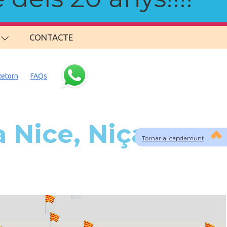
CONTACTE
Retorn
FAQs
 Nice, Niça
Tornar al capdamunt