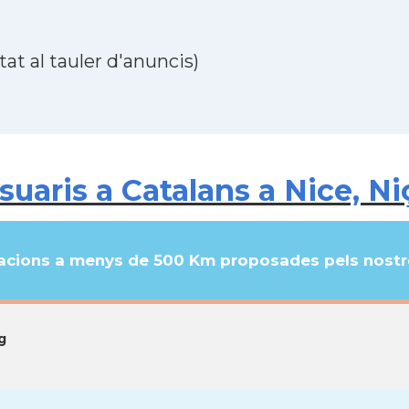
at al tauler d'anuncis)
aris a Catalans a Nice, Ni
cions a menys de 500 Km proposades pels nostre
g