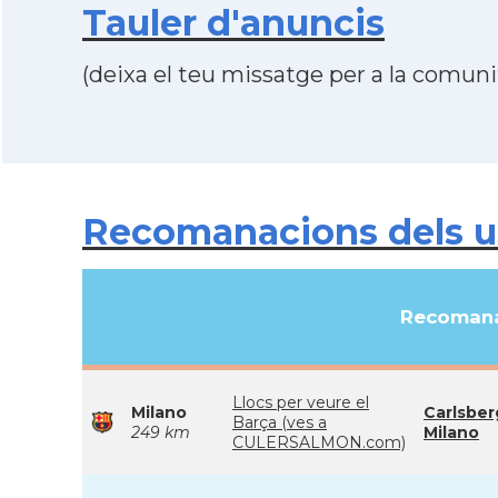
Tauler d'anuncis
(deixa el teu missatge per a la comunit
Recomanacions dels usu
Recomana
Llocs per veure el
Milano
Carlsber
Barça (ves a
249 km
Milano
CULERSALMON.com)