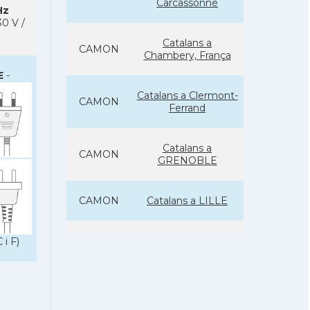
Carcassonne
Hz
0 V /
Catalans a
CAMON
Chambery, França
E
-
Catalans a Clermont-
CAMON
Ferrand
Catalans a
CAMON
GRENOBLE
CAMON
Catalans a LILLE
CAMON
Catalans a LYON
 i F)
Catalans a
CAMON
MARSEILLE /
MARSELLA