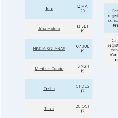
12 MAI
Toni
20
Cat
regist
conso
Fr
13 SET
Júlia Molero
19
Cat
regist
07 JUL
NíšRIA SOLANAS
con
19
d'ar
m
15 ABR
Meritxell Condo
19
01 DES
CrisLo
17
20 OCT
Tania
17