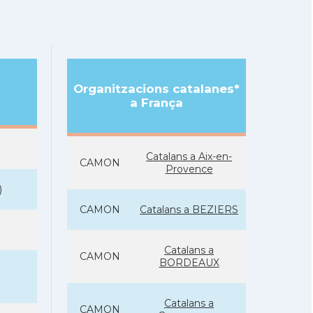
Organitzacions catalanes*
a França
Catalans a Aix-en-
CAMON
Provence
)
CAMON
Catalans a BEZIERS
Catalans a
CAMON
BORDEAUX
Catalans a
CAMON