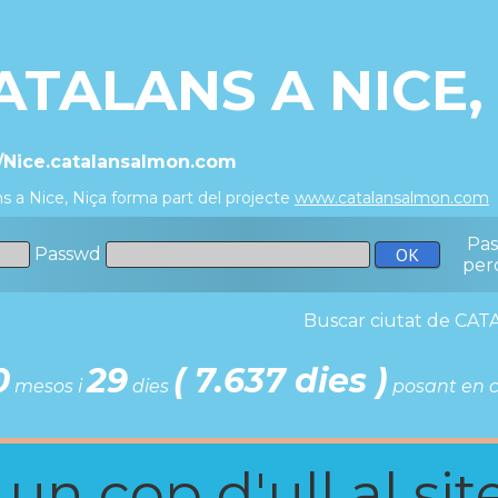
ATALANS A NICE,
//Nice.catalansalmon.com
s a Nice, Niça forma part del projecte
www.catalansalmon.com
Pa
Passwd
per
Buscar ciutat de C
0
29
( 7.637 dies )
mesos i
dies
posant en c
n cop d'ull al site