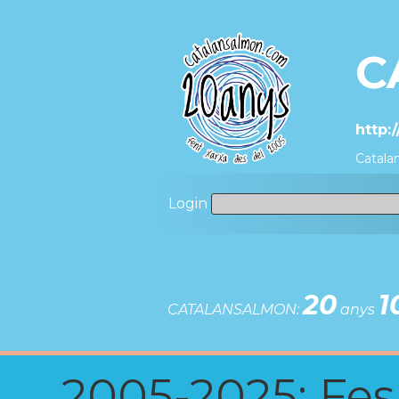
C
http:
Catalan
Login
20
1
CATALANSALMON:
anys
2005-2025: Fes u