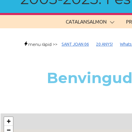
CATALANSALMON
P
menu ràpid >>
SANT JOAN 06
20 ANYS!
Whats
Benvingude
+
−