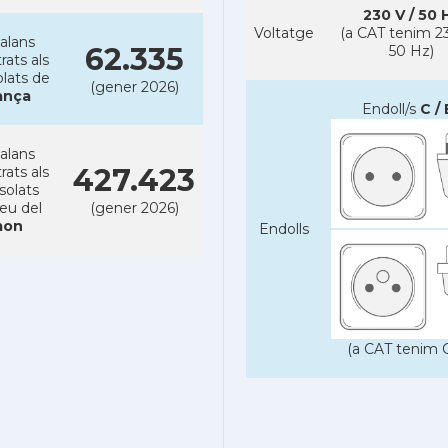
230 V / 50 
Voltatge
(a CAT tenim 23
alans
62.335
50 Hz)
rats als
lats de
(gener 2026)
ança
Endoll/s
C / 
alans
427.423
rats als
solats
reu del
(gener 2026)
on
Endolls
(a CAT tenim C