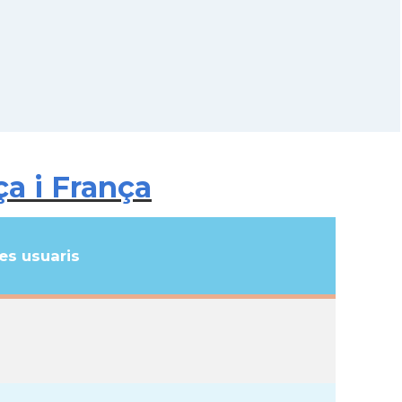
ça i França
s usuaris