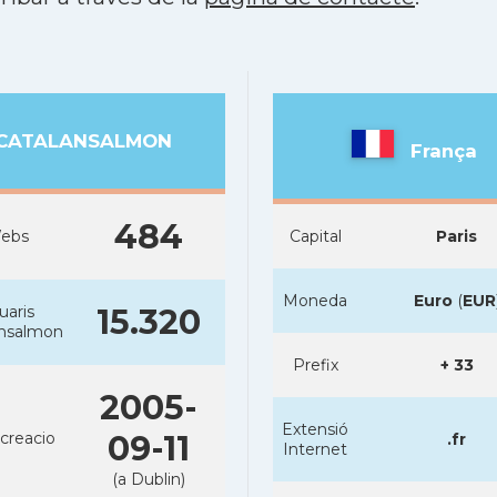
CATALANSALMON
França
484
ebs
Capital
Paris
Moneda
Euro
(
EUR
uaris
15.320
ansalmon
Prefix
+ 33
2005-
Extensió
creacio
09-11
.fr
Internet
(a Dublin)