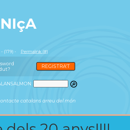
 NIçA
- (179) -
Permalink (#)
ssword
REGISTRA'T
dut?
ATALANSALMON:
ontacte catalans arreu del món
 dels 20 anys!!!!