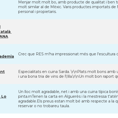
Menjar molt molt bo, amb producte de qualitat i ben t
molt similar al de Mèxic. Varis productes importats de M
personal i propietaris.
l
Català
SANA
Crec que RES m'ha impressionat més que l'escultura de
cademia
ant
Especialitats en cuina Sarda. \r\nPlats molt bons amb
i una bona tria de vins de l\'illa.\r\nUn molt bon raport q
Un lloc molt agradable, net i amb una cuina típica bon
a Lo
pinta.rnTenen la carta en Alguerès i la mestressa t'at
agradable.Els preus estan molt bé amb respecte a la qu
reservar o no trobareu taula.