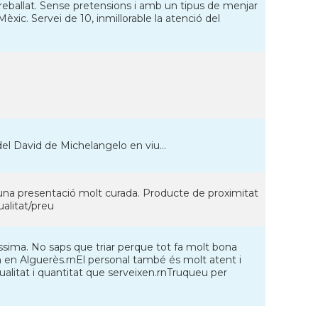
reballat. Sense pretensions i amb un tipus de menjar
èxic. Servei de 10, inmillorable la atenció del
l David de Michelangelo en viu...
 una presentació molt curada. Producte de proximitat
ualitat/preu
íssima. No saps que triar perque tot fa molt bona
én en Alguerès.rnEl personal també és molt atent i
alitat i quantitat que serveixen.rnTruqueu per