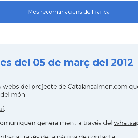
Més recomanacions de França
des del 05 de març del 2012
84 webs del projecte de Catalansalmon.com qu
 del món.
uí
.
s comuniquen generalment a través del
whatsa
ribar a través de la
pàgina de contacte
.