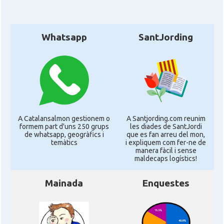
Whatsapp
SantJording
A Catalansalmon gestionem o
A Santjording.com reunim
formem part d'uns 250 grups
les diades de SantJordi
de whatsapp, geogràfics i
que es fan arreu del mon,
temàtics
i expliquem com fer-ne de
manera fàcil i sense
maldecaps logí­stics!
Mainada
Enquestes