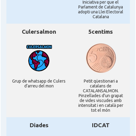
Iniciativa per que el
Parlament de Catalunya
adopti una Llei Electoral
Catalana
Culersalmon
5centims
Grup de whatsapp de Culers
Petit qüestionari a
d'arreu del mon
catalans de
CATALANSALMON.
Pinzellades d'un grapat
de vides viscudes amb
intensitat i en català per
tot el món
Diades
IDCAT