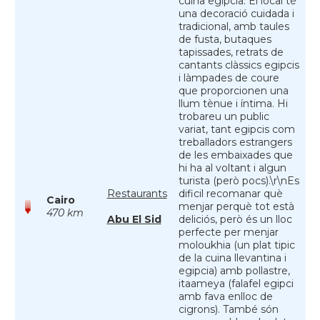
cuina egipcia. El local té
una decoració cuidada i
tradicional, amb taules
de fusta, butaques
tapissades, retrats de
cantants clàssics egipcis
i làmpades de coure
que proporcionen una
llum tènue i íntima. Hi
trobareu un public
variat, tant egipcis com
treballadors estrangers
de les embaixades que
hi ha al voltant i algun
turista (però pocs).\r\nEs
Restaurants
dificil recomanar què
Cairo
menjar perquè tot està
470 km
Abu El Sid
deliciós, però és un lloc
perfecte per menjar
moloukhia (un plat tipic
de la cuina llevantina i
egipcia) amb pollastre,
itaameya (falafel egipci
amb fava enlloc de
cigrons). També són