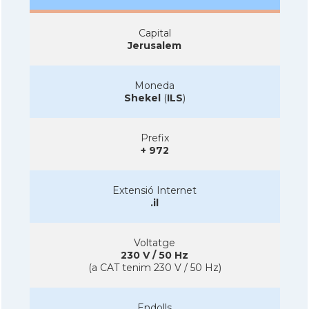
Capital
Jerusalem
Moneda
Shekel
(
ILS
)
Prefix
+ 972
Extensió Internet
.il
Voltatge
230 V / 50 Hz
(a CAT tenim 230 V / 50 Hz)
Endolls