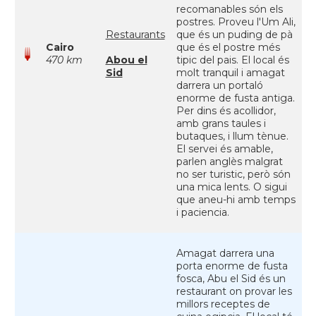
recomanables són els
postres. Proveu l'Um Ali,
Restaurants
que és un puding de pà
Cairo
que és el postre més
470 km
Abou el
tipic del pais. El local és
Sid
molt tranquil i amagat
darrera un portaló
enorme de fusta antiga.
Per dins és acollidor,
amb grans taules i
butaques, i llum tènue.
El servei és amable,
parlen anglès malgrat
no ser turistic, però són
una mica lents. O sigui
que aneu-hi amb temps
i paciencia.
Amagat darrera una
porta enorme de fusta
fosca, Abu el Sid és un
restaurant on provar les
millors receptes de