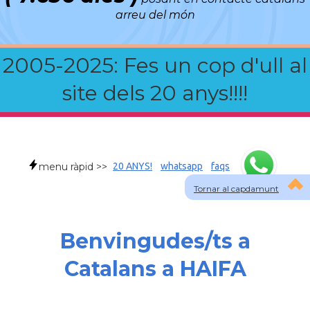
arreu del món
2005-2025: Fes un cop d'ull al
site dels 20 anys!!!!
menu ràpid >>
20 ANYS!
whatsapp
faqs
Tornar al capdamunt
Benvingudes/ts a
Catalans a HAIFA