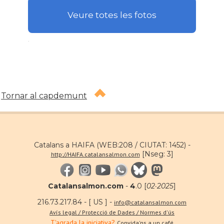
Veure totes les fotos
.
Tornar al capdemunt
Catalans a HAIFA (WEB:208 / CIUTAT: 1452) -
[Nseg: 3]
http://HAIFA.catalansalmon.com
Catalansalmon.com
-
4
.0 [
02·2025
]
216.73.217.84 - [ US ] -
info@catalansalmon.com
Avís legal / Protecció de Dades / Normes d'ús
T'agrada la iniciativa?
Convida'ns a un café