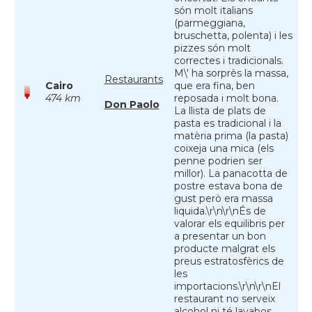
són molt italians
(parmeggiana,
bruschetta, polenta) i les
pizzes són molt
correctes i tradicionals.
M\' ha sorprès la massa,
Restaurants
Cairo
que era fina, ben
474 km
reposada i molt bona.
Don Paolo
La llista de plats de
pasta es tradicional i la
matèria prima (la pasta)
coixeja una mica (els
penne podrien ser
millor). La panacotta de
postre estava bona de
gust però era massa
liquida.\r\n\r\nÉs de
valorar els equilibris per
a presentar un bon
producte malgrat els
preus estratosfèrics de
les
importacions.\r\n\r\nEl
restaurant no serveix
alcohol ni té lavabos.