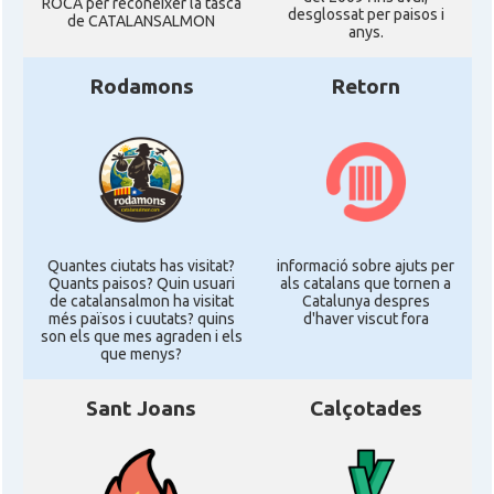
ROCA per reconéixer la tasca
desglossat per paisos i
de CATALANSALMON
anys.
Rodamons
Retorn
Quantes ciutats has visitat?
informació sobre ajuts per
Quants paisos? Quin usuari
als catalans que tornen a
de catalansalmon ha visitat
Catalunya despres
més països i cuutats? quins
d'haver viscut fora
son els que mes agraden i els
que menys?
Sant Joans
Calçotades