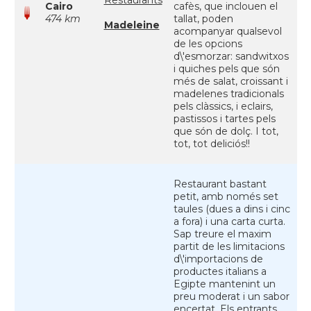
Restaurants
Cairo
cafès, que inclouen el
474 km
tallat, poden
Madeleine
acompanyar qualsevol
de les opcions
d\'esmorzar: sandwitxos
i quiches pels que són
més de salat, croissant i
madelenes tradicionals
pels clàssics, i eclairs,
pastissos i tartes pels
que són de dolç. I tot,
tot, tot deliciós!!
Restaurant bastant
petit, amb només set
taules (dues a dins i cinc
a fora) i una carta curta.
Sap treure el maxim
partit de les limitacions
d\'importacions de
productes italians a
Egipte mantenint un
preu moderat i un sabor
encertat. Els entrants