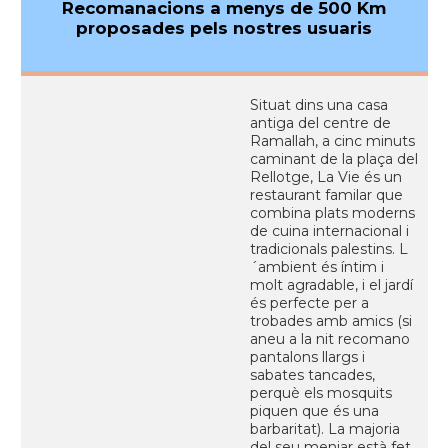
Recomanacions a menys de 500 Km
proposades pels nostres usuaris
Situat dins una casa
antiga del centre de
Ramallah, a cinc minuts
caminant de la plaça del
Rellotge, La Vie és un
restaurant familar que
combina plats moderns
de cuina internacional i
tradicionals palestins. L
´ambient és íntim i
molt agradable, i el jardí
és perfecte per a
trobades amb amics (si
aneu a la nit recomano
pantalons llargs i
sabates tancades,
perquè els mosquits
piquen que és una
barbaritat). La majoria
del seu menjar està fet