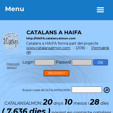
Menu
Menu
CATALANS A HAIFA
http://HAIFA.catalansalmon.com
Catalans a HAIFA forma part del projecte
www.catalansalmon.com
- (208) -
Permalink
(#)
Login
Passwd
Password
perdut?
REGISTRA'T
Buscar ciutat de CATALANSALMON:
20
10
28
CATALANSALMON:
anys
mesos i
dies
( 7.636 dies )
posant en contacte catalans