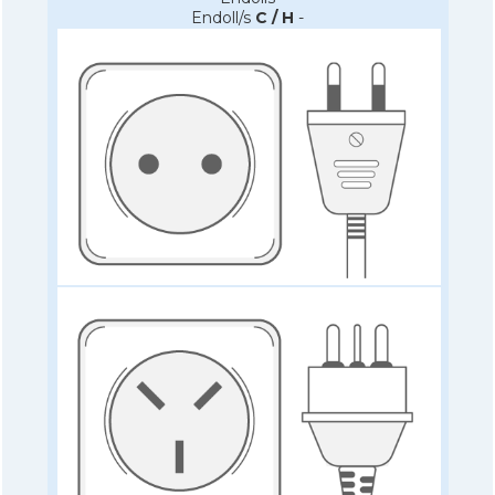
Endoll/s
C / H
-