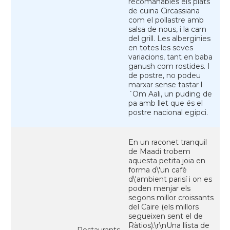
recomanables els plats
de cuina Circassiana
com el pollastre amb
salsa de nous, i la carn
del grill. Les alberginies
en totes les seves
variacions, tant en baba
ganush com rostides. I
de postre, no podeu
marxar sense tastar l
´Om Aali, un puding de
pa amb llet que és el
postre nacional egipci.
En un raconet tranquil
de Maadi trobem
aquesta petita joia en
forma d\'un cafè
d\'ambient parisí i on es
poden menjar els
segons millor croissants
del Caire (els millors
segueixen sent el de
Ràtios).\r\nUna llista de