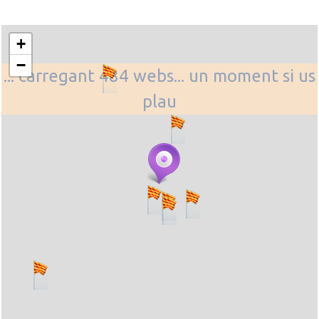
+
−
... carregant 484 webs... un moment si us
plau