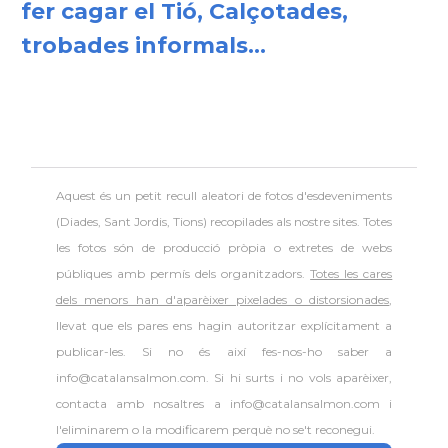
fer cagar el Tió, Calçotades,
trobades informals...
Aquest és un petit recull aleatori de
fotos d'esdeveniments
(Diades, Sant Jordis, Tions) recopilades als nostre sites. Totes
les fotos són de producció pròpia o extretes de webs
públiques amb permís dels organitzadors.
Totes les cares
dels menors han d'aparèixer pixelades o distorsionades
,
llevat que els pares ens hagin autoritzar explícitament a
publicar-les. Si no és així fes-nos-ho saber a
info@catalansalmon.com. Si hi surts i no vols aparèixer,
contacta amb nosaltres a info@catalansalmon.com i
l'eliminarem o la modificarem perquè no se't reconegui.