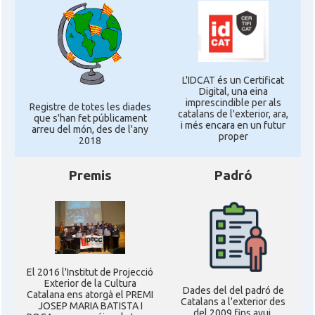
L'IDCAT és un Certificat
Digital, una eina
imprescindible per als
Registre de totes les diades
catalans de l'exterior, ara,
que s'han fet públicament
i més encara en un futur
arreu del món, des de l'any
proper
2018
Premis
Padró
El 2016 l'Institut de Projecció
Exterior de la Cultura
Dades del del padró de
Catalana ens atorgà el PREMI
Catalans a l'exterior des
JOSEP MARIA BATISTA I
del 2009 fins avui,