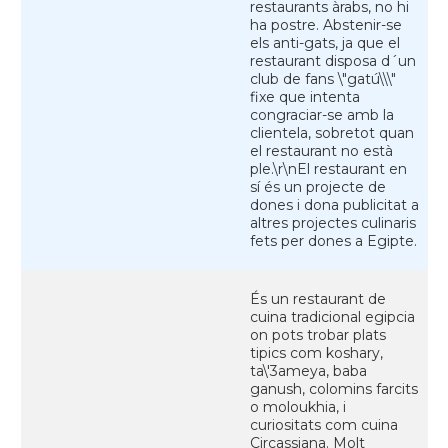
restaurants àrabs, no hi
ha postre. Abstenir-se
els anti-gats, ja que el
restaurant disposa d´un
club de fans \"gatú\\\"
fixe que intenta
congraciar-se amb la
clientela, sobretot quan
el restaurant no està
ple.\r\nEl restaurant en
sí és un projecte de
dones i dona publicitat a
altres projectes culinaris
fets per dones a Egipte.
És un restaurant de
cuina tradicional egipcia
on pots trobar plats
tipics com koshary,
ta\'3ameya, baba
ganush, colomins farcits
o moloukhia, i
curiositats com cuina
Circassiana. Molt