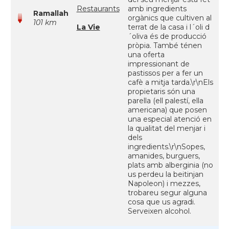
Restaurants
amb ingredients
Ramallah
orgànics que cultiven al
101 km
La Vie
terrat de la casa i l´oli d
´oliva és de producció
pròpia. També ténen
una oferta
impressionant de
pastissos per a fer un
cafè a mitja tarda.\r\nEls
propietaris són una
parella (ell palestí, ella
americana) que posen
una especial atenció en
la qualitat del menjar i
dels
ingredients.\r\nSopes,
amanides, burguers,
plats amb alberginia (no
us perdeu la beitinjan
Napoleon) i mezzes,
trobareu segur alguna
cosa que us agradi.
Serveixen alcohol.