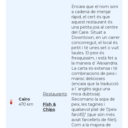
Encara que el nom soni
a cadena de menjar
ràpid, el cert és que
aquest restaurant és
una petita joia al centre
del Caire. Situat a
Downtown, en un carrer
concorregut, el local és
petit i té unes set o vuit
taules. El peix és
fresquissim, i està fet a
la manera d´Alexandria.
La carta és extensa i té
combinacions de peix i
marisc delicioses
(encara que la traducció
a l´anglès sigui una
Restaurants
mica dubtosa).
Cairo
Recomano la sopa de
470 km
Fish &
peix, les tagines i
Chips
qualsevol plat de \"peix
farcit\\\" (que són més
aviat farcellets de filet).
Com a la majoria de