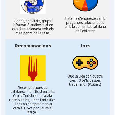
Sistema d'enquestes amb
Ví­deos, activitats, grups i
preguntes relacionades
informació audiovisual en
amb la comunitat catalana
català relacionada amb els
de l'exterior
més petits de la casa.
Recomanacions
Jocs
Que la vida son quatre
dies, i 3 te'ls passes
treballant... (Plutarc)
Recomanacions de
catalansalmon; Restaurants,
Guies Turístics en català,
Hotels, Pubs, Llocs fantàstics,
Llocs on comprar menjar
català, Llocs per veure el
Barça ...