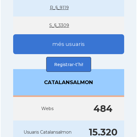
R_§_9119
S_§_3309
més usuaris
Registrar-t'hi!
CATALANSALMON
484
Webs
15.320
Usuaris Catalansalmon