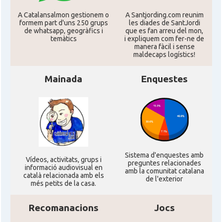
A Catalansalmon gestionem o
A Santjording.com reunim
CAMON
Catalans a MIAMI
formem part d'uns 250 grups
les diades de SantJordi
de whatsapp, geogràfics i
que es fan arreu del mon,
temàtics
i expliquem com fer-ne de
manera fàcil i sense
CAMON
Catalans a MINNESOTA
maldecaps logí­stics!
Mainada
Enquestes
CAMON
Catalans a NEBRASKA
CAMON
Catalans a NEW MEXICO
CAMON
Catalans a New Orleans
Sistema d'enquestes amb
Ví­deos, activitats, grups i
preguntes relacionades
CAMON
CATALANS A NEW YORK
informació audiovisual en
amb la comunitat catalana
català relacionada amb els
de l'exterior
més petits de la casa.
CAMON
Catalans a OKLAHOMA
Recomanacions
Jocs