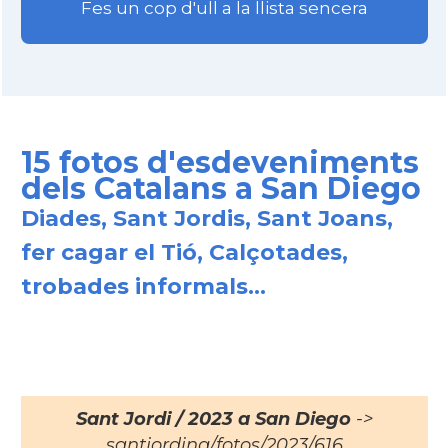
Fes un cop d'ull a la llista sencera
Consolat
Consolat general a Los Angeles
Consolat
Consolat general a Miami
Consolat
Consolat general a New York City
15 fotos d'esdeveniments
dels Catalans a San Diego
Consolat
Consolat general a San Francisco
Diades, Sant Jordis, Sant Joans,
fer cagar el Tió, Calçotades,
Consolat
Consolat general a Washington
trobades informals...
Ambaixada espanyola a Estats Units
Ambaixada
d'Amèrica
* + ambaixades i consolats
Sant Jordi / 2023 a San Diego
->
santjording/fotos/2023/616