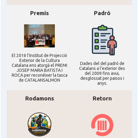
Premis
Padró
Casal dels Països Catalans a
Casal
Califòrnia
Casal
Catalan Institute of America
Casal
Fundació Paulí Bellet
El 2016 l'Institut de Projecció
Exterior de la Cultura
Dades del del padró de
Catalana ens atorgà el PREMI
Catalans a l'exterior des
JOSEP MARIA BATISTA I
North American Catalan Society
del 2009 fins avui,
ROCA per reconéixer la tasca
Casal
(NACS)
desglossat per paisos i
de CATALANSALMON
anys.
Acció
ACCIÓ a Austin
Rodamons
Retorn
Acció
Acció a New York
Acció
ACCIÓ a Silicon Valley