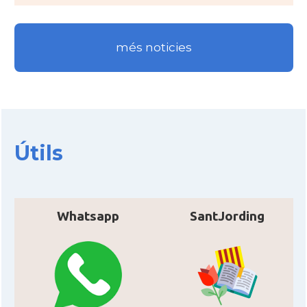
CAMON
Catalans a INDIANA
més noticies
CAMON
Catalans a IOWA
CAMON
Catalans a IRVINE
CAMON
Catalans a Jacksonville
Útils
CAMON
Catalans a Kentucky
Whatsapp
SantJording
CAMON
Catalans a Las Vegas
CAMON
Catalans a Los Angeles
CAMON
Catalans a Maine, USA