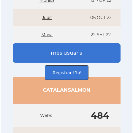
Monica
15 NOV 22
Judit
06 OCT 22
Maria
22 SET 22
més usuaris
Registrar-t'hi!
CATALANSALMON
484
Webs