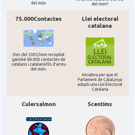
del món
del mon?
CAMON
Catalans a San Diego
75.000Contactes
Llei electoral
catalana
CAMON
Catalans a SAN FRANCISCO
CAMON
Catalans a Sarasota, Florida, USA
Des del 2005,hem recopilat
gairebé 80.000 contactes de
CAMON
Catalans a SEATTLE
catalans i catalanòfils d'arreu
del món.
Iniciativa per que el
Parlament de Catalunya
Catalans a Silicon Valley (San Jose),
CAMON
adopti una Llei Electoral
California, USA
Catalana
CAMON
Catalans a TAMPA
Culersalmon
5centims
CAMON
Catalans a TENNESSEE