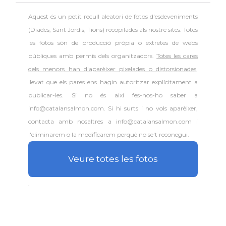
Aquest és un petit recull aleatori de
fotos d'esdeveniments
(Diades, Sant Jordis, Tions) recopilades als nostre sites. Totes
les fotos són de producció pròpia o extretes de webs
públiques amb permís dels organitzadors.
Totes les cares
dels menors han d'aparèixer pixelades o distorsionades
,
llevat que els pares ens hagin autoritzar explícitament a
publicar-les. Si no és així fes-nos-ho saber a
info@catalansalmon.com. Si hi surts i no vols aparèixer,
contacta amb nosaltres a info@catalansalmon.com i
l'eliminarem o la modificarem perquè no se't reconegui.
Veure totes les fotos
.