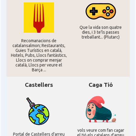
CAMON
Catalans a ORLANDO
Catalans a Philadelphia,
CAMON
Pennsylvania, USA
Que la vida son quatre
dies, i 3 te'ls passes
treballant... (Plutarc)
CAMON
Catalans a PHOENIX
Recomanacions de
catalansalmon; Restaurants,
Guies Turístics en català,
Hotels, Pubs, Llocs fantàstics,
CAMON
Catalans a Portland (OR)
Llocs on comprar menjar
català, Llocs per veure el
Barça ...
CAMON
Catalans a PROVIDENCE
Castellers
Caga Tió
CAMON
Catalans a RENO
CAMON
Catalans a SAINT LOUIS
CAMON
Catalans a San Antonio - Texas
vols veure com fan cagar
Portal de Castellers d'arreu
el tió els catalans d'arreu