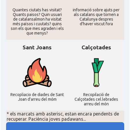
Quantes ciutats has visitat?
informació sobre ajuts per
Acció
Acció a Washington DC
Quants paisos? Quin usuari
als catalans que tornen a
de catalansalmon ha visitat
Catalunya despres
més països i cuutats? quins
d'haver viscut fora
Acció
ACCIÓ Miami
son els que mes agraden i els
que menys?
Delegació del Govern als Estats
Sant Joans
Calçotades
Delegació
Units i Canadà (New York)
Delegació del Govern als Estats
Delegació
Units i Canadà (Washington)
Consolat
Consolat general a Boston
Recopliacio de diades de Sant
Recopilació de
Joan d'arreu del móm
Calçotades cel.lebrades
arreu del món
Consolat
Consolat general a Chicago
* els marcats amb asterisc, estan encara pendents de
recuperar. Paciència joves padawans...
Consolat
Consolat general a Houston