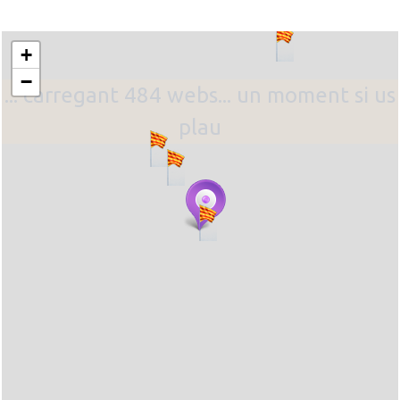
+
−
... carregant 484 webs... un moment si us
plau