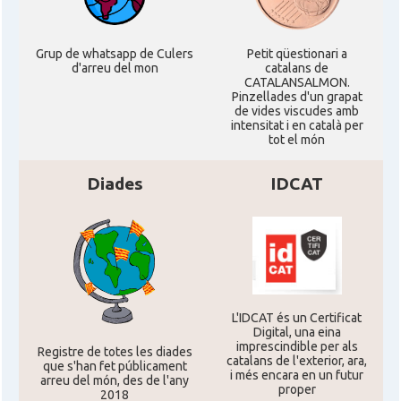
CAMON
Catalans a UTAH
Grup de whatsapp de Culers
Petit qüestionari a
CAMON
Catalans a VIRGINIA
d'arreu del mon
catalans de
CATALANSALMON.
Pinzellades d'un grapat
de vides viscudes amb
CAMON
Catalans a WASHINGTON DC
intensitat i en català per
tot el món
CAMON
Catalans a WISCONSIN
Diades
IDCAT
CAMON
Catalans a WYOMING
American Institute for Catalan
Casal
Studies (AICS)
L'IDCAT és un Certificat
Digital, una eina
Casal
Casal Català de Minnesota
imprescindible per als
Registre de totes les diades
catalans de l'exterior, ara,
que s'han fet públicament
i més encara en un futur
arreu del món, des de l'any
Casal
Casal Català del Nord de Califòrnia
proper
2018