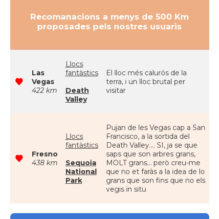
Recomanacions a menys de 500 Km
proposades pels nostres usuaris
Llocs
Las
fantàstics
El lloc més calurós de la
Vegas
terra, i un lloc brutal per
422 km
Death
visitar
Valley
Pujan de les Vegas cap a San
Llocs
Francisco, a la sortida del
fantàstics
Death Valley.... SI, ja se que
Fresno
saps que son arbres grans,
438 km
Sequoia
MOLT grans... però creu-me
National
que no et faràs a la idea de lo
Park
grans que son fins que no els
vegis in situ