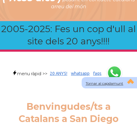
arreu del món
2005-2025: Fes un cop d'ull al
site dels 20 anys!!!!
menu ràpid >>
20 ANYS!
whatsapp
faqs
Tornar al capdamunt
Benvingudes/ts a
Catalans a San Diego