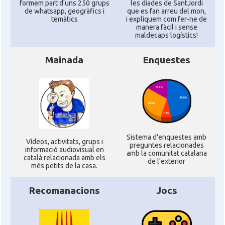
formem part d'uns 250 grups
les diades de SantJordi
de whatsapp, geogràfics i
que es fan arreu del mon,
* + ambaixades i consolats
temàtics
i expliquem com fer-ne de
manera fàcil i sense
maldecaps logí­stics!
Mainada
Enquestes
Sistema d'enquestes amb
Ví­deos, activitats, grups i
preguntes relacionades
informació audiovisual en
amb la comunitat catalana
català relacionada amb els
de l'exterior
més petits de la casa.
Recomanacions
Jocs