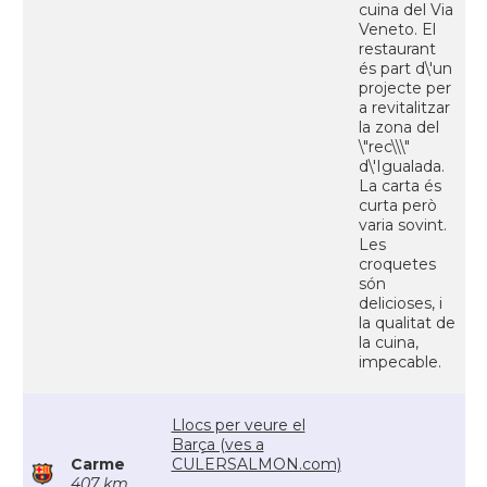
cuina del Via
Veneto. El
restaurant
és part d\'un
projecte per
a revitalitzar
la zona del
\"rec\\\"
d\'Igualada.
La carta és
curta però
varia sovint.
Les
croquetes
són
delicioses, i
la qualitat de
la cuina,
impecable.
Llocs per veure el
Barça (ves a
Carme
CULERSALMON.com)
407 km