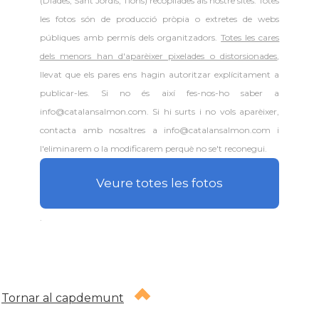
(Diades, Sant Jordis, Tions) recopilades als nostre sites. Totes
les fotos són de producció pròpia o extretes de webs
públiques amb permís dels organitzadors.
Totes les cares
dels menors han d'aparèixer pixelades o distorsionades
,
llevat que els pares ens hagin autoritzar explícitament a
publicar-les. Si no és així fes-nos-ho saber a
info@catalansalmon.com. Si hi surts i no vols aparèixer,
contacta amb nosaltres a info@catalansalmon.com i
l'eliminarem o la modificarem perquè no se't reconegui.
Veure totes les fotos
.
Tornar al capdemunt