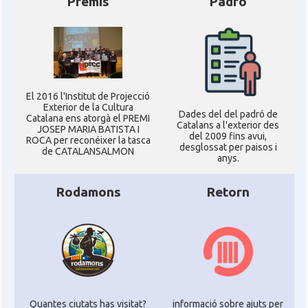
Premis
Padró
El 2016 l'Institut de Projecció
Exterior de la Cultura
Dades del del padró de
Catalana ens atorgà el PREMI
Catalans a l'exterior des
JOSEP MARIA BATISTA I
del 2009 fins avui,
ROCA per reconéixer la tasca
desglossat per paisos i
de CATALANSALMON
anys.
Rodamons
Retorn
Quantes ciutats has visitat?
informació sobre ajuts per