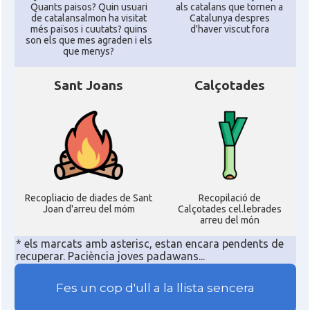
Quants paisos? Quin usuari
als catalans que tornen a
de catalansalmon ha visitat
Catalunya despres
més països i cuutats? quins
d'haver viscut fora
son els que mes agraden i els
que menys?
Sant Joans
Calçotades
Recopliacio de diades de Sant
Recopilació de
Joan d'arreu del móm
Calçotades cel.lebrades
arreu del món
* els marcats amb asterisc, estan encara pendents de
recuperar. Paciència joves padawans...
Fes un cop d'ull a la llista sencera