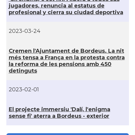
Casal
Centre Català d'Occitània
jugadores, renuncia al estatus de
profesional y cierra su ciudad deportiva
Centre Cultural Català - Casal Jaume
Casal
I de Perpinyà
2023-03-24
Casal
Cercle Català de Marsella
Cremen l'Ajuntament de Bordeus. La nit
més tensa a França en la protesta contra
Acció
Oficina d'ACCIÓ Paris
la reforma de les pensions amb 450
detinguts
Delegació
Delegació del Govern a França
2023-02-01
Consolat
Consolat general a Bayonne
El projecte immersiu 'Dalí­, l'enigma
Consolat
Consolat general a Bordeaux
sense fi' aterra a Bordeus - exterior
Consolat
Consolat general a Lyon