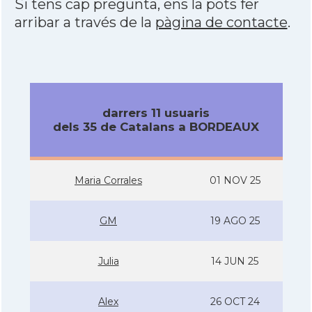
Si tens cap pregunta, ens la pots fer
arribar a través de la
pàgina de contacte
.
darrers 11 usuaris
dels 35 de Catalans a BORDEAUX
Maria Corrales
01 NOV 25
GM
19 AGO 25
Julia
14 JUN 25
Alex
26 OCT 24