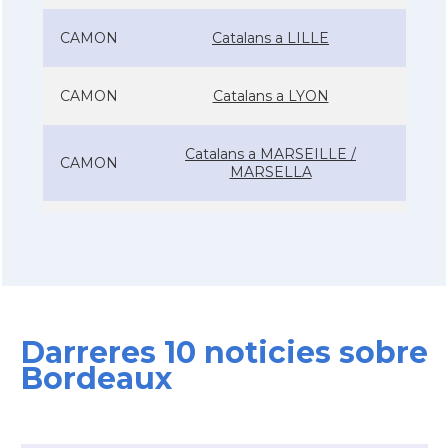
CAMON
Catalans a LILLE
CAMON
Catalans a LYON
Catalans a MARSEILLE /
CAMON
MARSELLA
CAMON
Catalans a Metz - França
CAMON
Catalans a Montpellier - França
Darreres 10 noticies sobre
CAMON
Catalans a NANCY
Bordeaux
CAMON
Catalans a Nantes