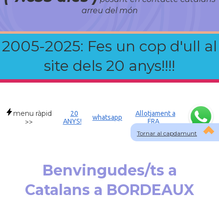
arreu del món
2005-2025: Fes un cop d'ull al
site dels 20 anys!!!!
menu ràpid
20
Allotjament a
whatsapp
ANYS!
FRA
>>
Tornar al capdamunt
Benvingudes/ts a
Catalans a BORDEAUX