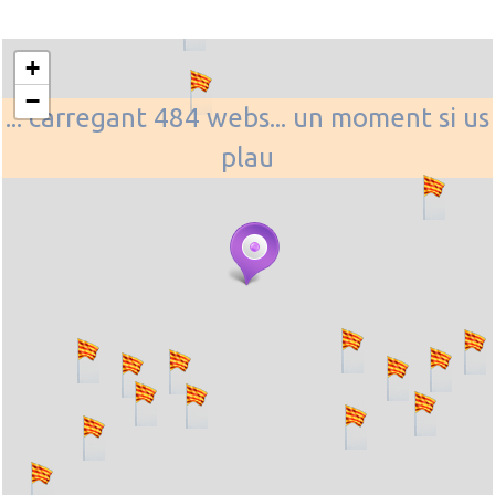
+
−
... carregant 484 webs... un moment si us
plau