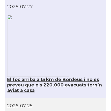
CAMON
Catalans a Nice, Niça
2026-07-27
CAMON
CATALANS A PARIS
CAMON
Catalans a PERPINYA
CAMON
Catalans a REIMS
CAMON
Catalans a RENNES
CAMON
Catalans a Rouen
El foc arriba a 15 km de Bordeus i no es
preveu que els 220.000 evacuats tornin
CAMON
Catalans a STRASBOURG
aviat a casa
CAMON
Catalans a Toulouse
2026-07-25