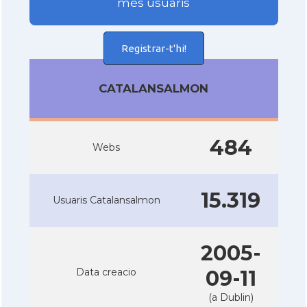
més usuaris
Registrar-t'hi!
CATALANSALMON
484
Webs
15.319
Usuaris Catalansalmon
2005-
Data creacio
09-11
(a Dublin)