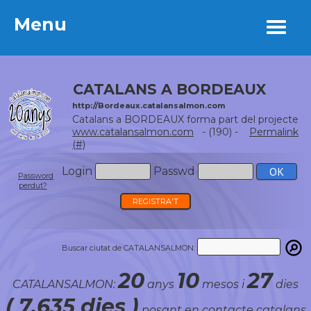
Menu
Menu
CATALANS A BORDEAUX
http://Bordeaux.catalansalmon.com
Catalans a BORDEAUX forma part del projecte
www.catalansalmon.com
- (190) -
Permalink
(#)
Login
Passwd
Password
perdut?
REGISTRA'T
Buscar ciutat de CATALANSALMON:
20
10
27
CATALANSALMON:
anys
mesos i
dies
( 7.635 dies )
posant en contacte catalans