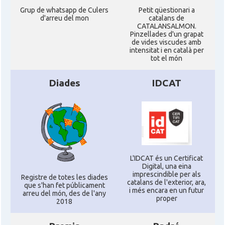
Grup de whatsapp de Culers
Petit qüestionari a
d'arreu del mon
catalans de
CATALANSALMON.
Pinzellades d'un grapat
de vides viscudes amb
intensitat i en català per
tot el món
Diades
IDCAT
L'IDCAT és un Certificat
Digital, una eina
imprescindible per als
Registre de totes les diades
catalans de l'exterior, ara,
que s'han fet públicament
i més encara en un futur
arreu del món, des de l'any
proper
2018