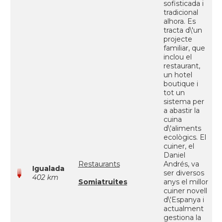
sofisticada i
tradicional
alhora. Es
tracta d\'un
projecte
familiar, que
inclou el
restaurant,
un hotel
boutique i
tot un
sistema per
a abastir la
cuina
d\'aliments
ecològics. El
cuiner, el
Daniel
Restaurants
Andrés, va
Igualada
ser diversos
402 km
Somiatruites
anys el millor
cuiner novell
d\'Espanya i
actualment
gestiona la