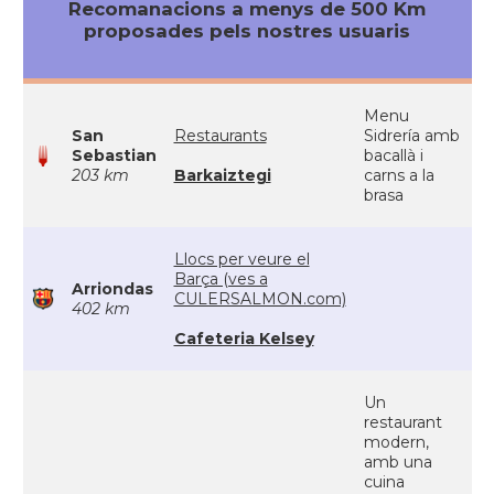
Recomanacions a menys de 500 Km
proposades pels nostres usuaris
Menu
San
Restaurants
Sidrería amb
Sebastian
bacallà i
203 km
Barkaiztegi
carns a la
brasa
Llocs per veure el
Barça (ves a
Arriondas
CULERSALMON.com)
402 km
Cafeteria Kelsey
Un
restaurant
modern,
amb una
cuina