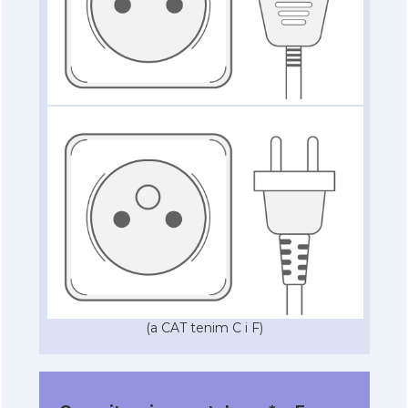
(a CAT tenim C i F)