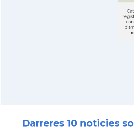
Cat
regist
con
d'ar
m
Darreres 10 noticies s