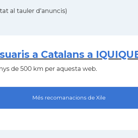
at al tauler d'anuncis)
uaris a Catalans a IQUIQUE 
nys de 500 km per aquesta web.
Més recomanacions de Xile