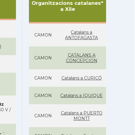
Organitzacions catalanes*
a Xile
Catalans a
CAMON
ANTOFAGASTA
)
CATALANS A
CAMON
CONCEPCION
CAMON
Catalans a CURICÓ
CAMON
Catalans a IQUIQUE
Hz
0 V /
Catalans a PUERTO
CAMON
MONTT
L
-