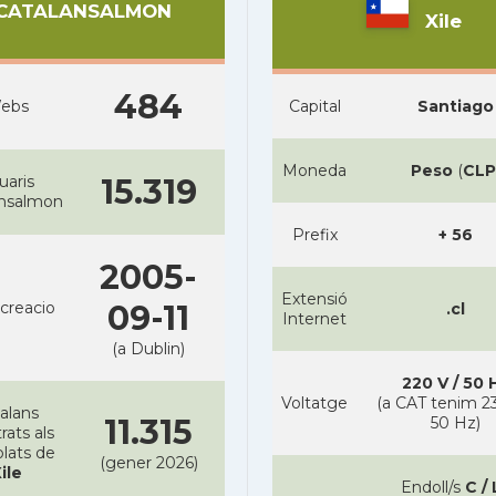
CATALANSALMON
Xile
484
ebs
Capital
Santiago
Moneda
Peso
(
CLP
uaris
15.319
ansalmon
Prefix
+ 56
2005-
Extensió
creacio
09-11
.cl
Internet
(a Dublin)
220 V / 50 
Voltatge
(a CAT tenim 23
alans
11.315
50 Hz)
rats als
lats de
(gener 2026)
ile
Endoll/s
C / 