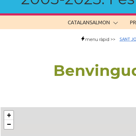
CATALANSALMON
P
menu ràpid >>
SANT JO
Benvingud
+
−
..