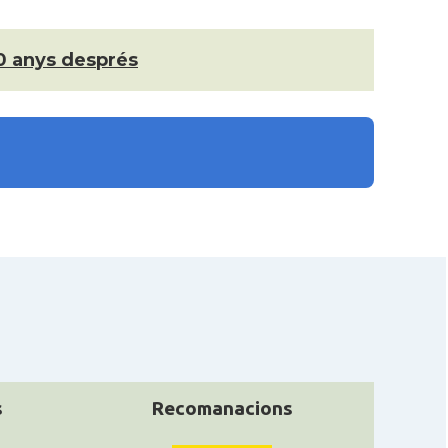
 10 anys després
s
Recomanacions