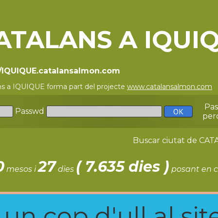
ATALANS A IQUI
//IQUIQUE.catalansalmon.com
ns a IQUIQUE forma part del projecte
www.catalansalmon.com
-
Pa
Passwd
per
Buscar ciutat de C
0
27
( 7.635 dies )
mesos i
dies
posant en c
n cop d'ull al site