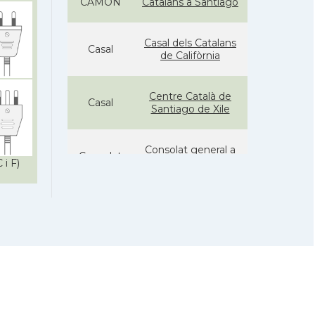
CAMON
Catalans a Santiago
Casal dels Catalans
Casal
de Califòrnia
Centre Català de
Casal
Santiago de Xile
Consolat general a
Consolat
Santiago de Chile
 i F)
Ambaixada
Ambaixada
espanyola a Xile
* + ambaixades i consolats