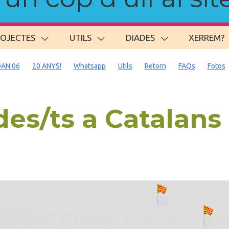
ROJECTES
UTILS
DIADES
XERREM?
AN 06
20 ANYS!
Whatsapp
Utils
Retorn
FAQs
Fotos
es/ts a Catalans
. carregant 484 webs... un moment si us p