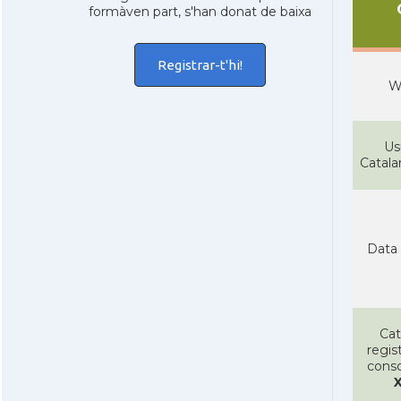
formàven part, s'han donat de baixa
Registrar-t'hi!
W
Us
Catal
Data 
Cat
regist
conso
X