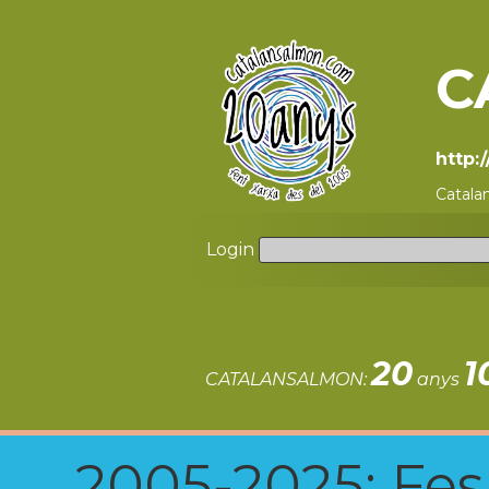
C
http:
Catala
Login
20
1
CATALANSALMON:
anys
2005-2025: Fes u