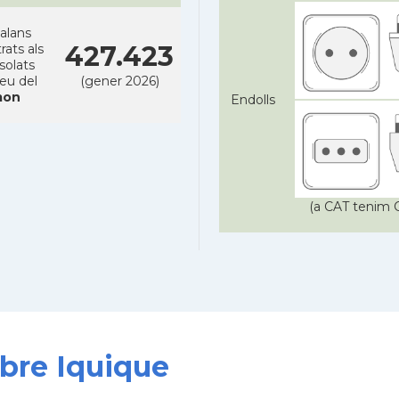
alans
427.423
rats als
solats
reu del
(gener 2026)
on
Endolls
(a CAT tenim C
obre Iquique