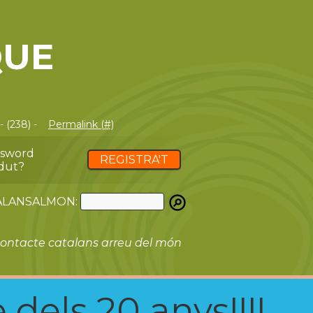
QUE
 (238) -
Permalink (#)
ssword
REGISTRA'T
dut?
ATALANSALMON:
ontacte catalans arreu del món
 dels 20 anys!!!!