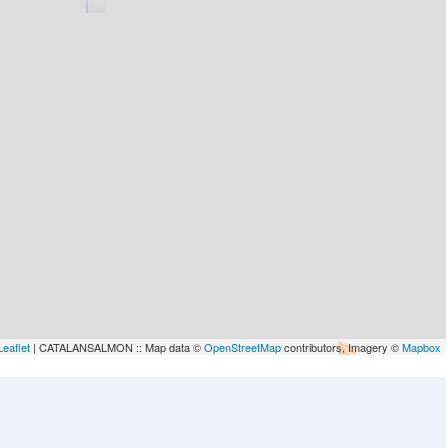
Leaflet
| CATALANSALMON :: Map data ©
OpenStreetMap
contributors, Imagery ©
Mapbox