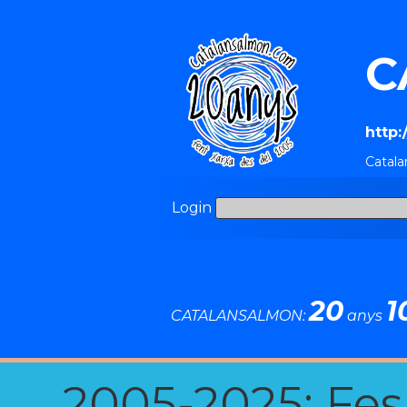
C
http
Catala
Login
20
1
CATALANSALMON:
anys
2005-2025: Fes u