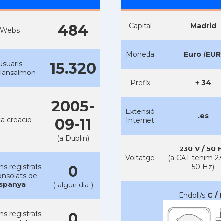
484
Capital
Madrid
Webs
Moneda
Euro
(
EUR
Usuaris
15.320
alansalmon
Prefix
+ 34
2005-
Extensió
.es
a creacio
09-11
Internet
(a Dublin)
230 V / 50 
Voltatge
(a CAT tenim 23
ns registrats
0
50 Hz)
onsolats de
spanya
(-algun dia-)
Endoll/s
C / 
ns registrats
0