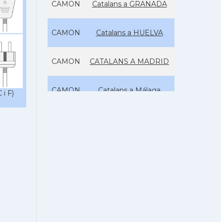
CAMON
Catalans a GRANADA
CAMON
Catalans a HUELVA
CAMON
CATALANS A MADRID
CAMON
Catalans a Málaga
 i F)
CAMON
Catalans a MURCIA
Catalans a Pamplona,
CAMON
Iruña
Catalans a
CAMON
SANTANDER