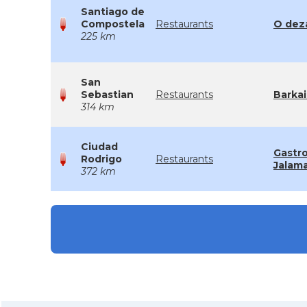
Santiago de
Compostela
Restaurants
O dez
225 km
San
Sebastian
Restaurants
Barkai
314 km
Ciudad
Gastr
Rodrigo
Restaurants
Jalam
372 km