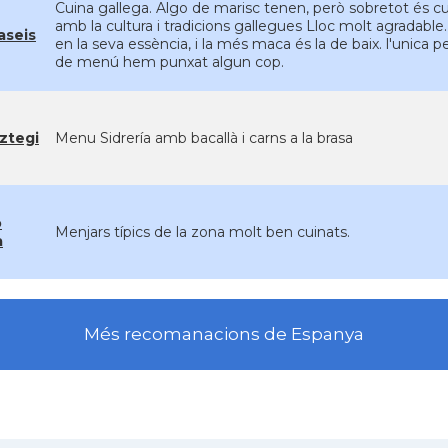
Cuina gallega. Algo de marisc tenen, però sobretot és c
amb la cultura i tradicions gallegues Lloc molt agradable
aseis
en la seva essència, i la més maca és la de baix. l'unica 
de menú hem punxat algun cop.
ztegi
Menu Sidrería amb bacallà i carns a la brasa
o
Menjars típics de la zona molt ben cuinats.
a
Més recomanacions de Espanya