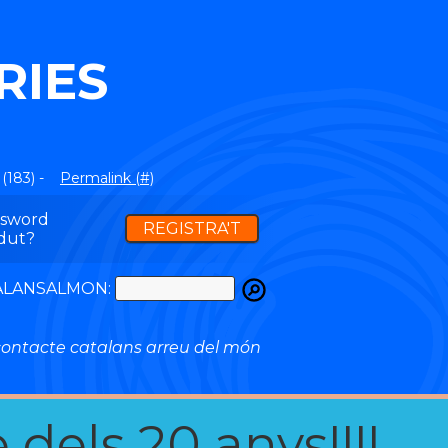
RIES
(183) -
Permalink (#)
ssword
REGISTRA'T
dut?
ATALANSALMON:
ontacte catalans arreu del món
 dels 20 anys!!!!