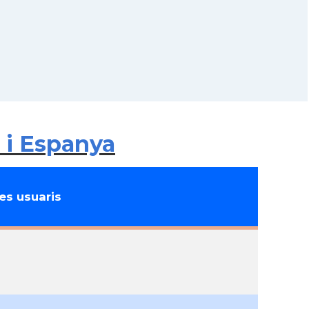
 i Espanya
s usuaris