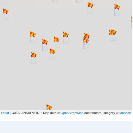
lau
Leaflet
| CATALANSALMON :: Map data ©
OpenStreetMap
contributors, Imagery ©
Mapbox