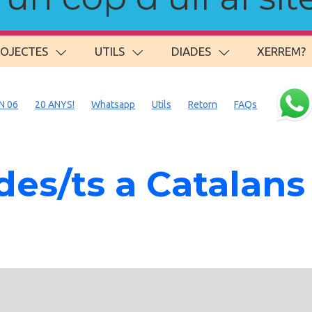
ROJECTES
UTILS
DIADES
XERREM?
N 06
20 ANYS!
Whatsapp
Utils
Retorn
FAQs
es/ts a Catalans 