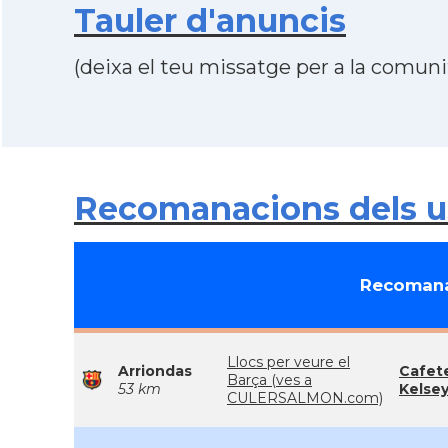
Tauler d'anuncis
(deixa el teu missatge per a la comunit
Recomanacions dels us
Recomana
Llocs per veure el
Arriondas
Cafete
Barça (ves a
53 km
Kelse
CULERSALMON.com)