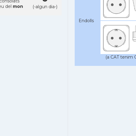
 consolats
eu del
mon
(-algun dia-)
Endolls
(a CAT tenim C