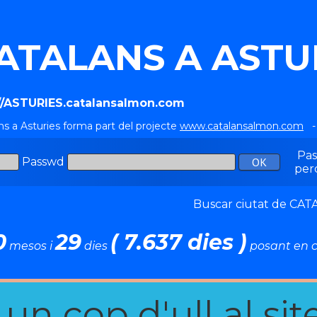
ATALANS A ASTU
://ASTURIES.catalansalmon.com
ns a Asturies forma part del projecte
www.catalansalmon.com
- 
Pa
Passwd
per
Buscar ciutat de C
0
29
( 7.637 dies )
mesos i
dies
posant en c
n cop d'ull al site