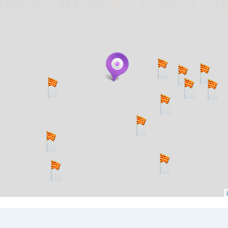
. carregant 484 webs... un moment si us p