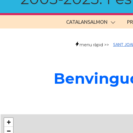
CATALANSALMON
P
menu ràpid >>
SANT JOA
Benvingud
+
−