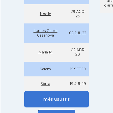
als
d'arr
29 AGO
Noelle
23
Lurdes Garcia
05 JUL 22
Casanova
02 ABR
Maria P.
20
Saram
15 SET 19
Sònia
19 JUL 19
més usuaris