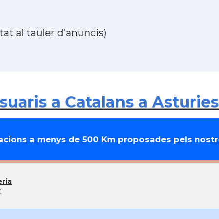
at al tauler d'anuncis)
uaris a Catalans a Asturies
cions a menys de 500 Km proposades pels nostre
ria
y