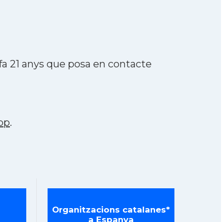
fa 21 anys que posa en contacte
pp
.
Organitzacions catalanes*
a Espanya