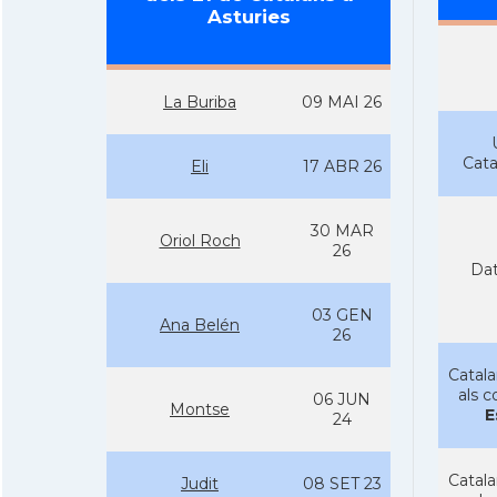
Asturies
La Buriba
09 MAI 26
Cat
Eli
17 ABR 26
30 MAR
Oriol Roch
26
Dat
03 GEN
Ana Belén
26
Catala
als c
06 JUN
Montse
E
24
Catala
Judit
08 SET 23