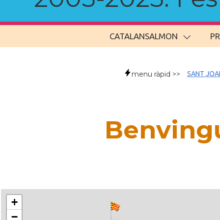
CATALANSALMON
P
menu ràpid >>
SANT JOA
Benvingu
+
−