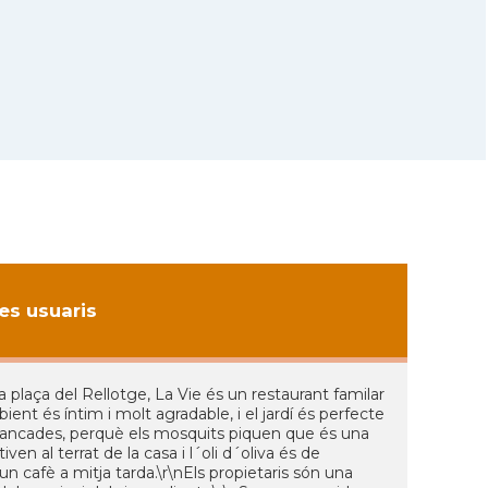
s usuaris
 plaça del Rellotge, La Vie és un restaurant familar
ent és íntim i molt agradable, i el jardí és perfecte
 tancades, perquè els mosquits piquen que és una
en al terrat de la casa i l´oli d´oliva és de
 cafè a mitja tarda.\r\nEls propietaris són una