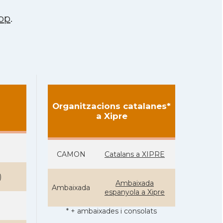
pp
.
Organitzacions catalanes*
a Xipre
CAMON
Catalans a XIPRE
)
Ambaixada
Ambaixada
espanyola a Xipre
* + ambaixades i consolats