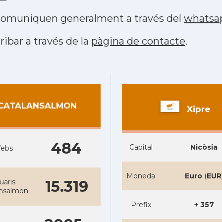
s comuniquen generalment a través del
whatsa
ribar a través de la
pàgina de contacte
.
CATALANSALMON
Xipre
484
Capital
Nicòsia
ebs
Moneda
Euro
(
EUR
uaris
15.319
ansalmon
Prefix
+ 357