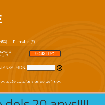
E
(450) -
Permalink (#)
ssword
REGISTRA'T
dut?
ATALANSALMON:
ontacte catalans arreu del món
 dels 20 anys!!!!