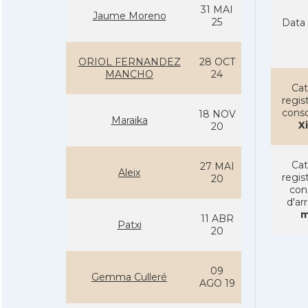
31 MAI
Jaume Moreno
25
Data 
ORIOL FERNANDEZ
28 OCT
MANCHO
24
Cat
regist
conso
18 NOV
Maraika
X
20
Cat
27 MAI
Aleix
regist
20
con
d'ar
m
11 ABR
Patxi
20
09
Gemma Culleré
AGO 19