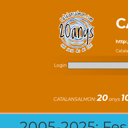
C
http
Catal
Login
20
1
CATALANSALMON:
anys
2005-2025: Fes u