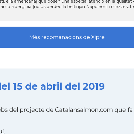
lestí, ella americana) que posen una especial atenció en la qualita
 amb alberginia (no us perdeu la beitinjan Napoleon) i mezzes, t
Més recomanacions de Xipre
l 15 de abril del 2019
ebs del projecte de Catalansalmon.com que fa
uí
.