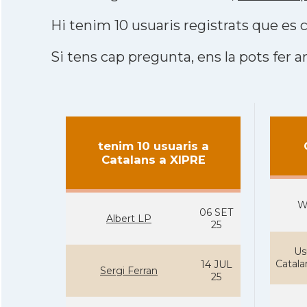
Hi tenim 10 usuaris registrats que e
Si tens cap pregunta, ens la pots fer ar
tenim 10 usuaris a
Catalans a XIPRE
W
06 SET
Albert LP
25
Us
Catal
14 JUL
Sergi Ferran
25