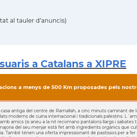
at al tauler d'anuncis)
uaris a Catalans a XIPRE
cions a menys de 500 Km proposades pels nostre
 casa antiga del centre de Ramallah, a cinc minuts caminant de la
ts moderns de cuina internacional i tradicionals palestins. L´ambi
 amb amics (si aneu a la nit recomano pantalons llargs i sabates
 majoria del seu menjar està fet amb ingredients orgànics que cultiv
a. També ténen una oferta impressionant de pastissos per a fer un