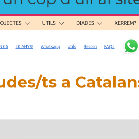
ROJECTES
UTILS
DIADES
XERREM?
N 06
20 ANYS!
Whatsapp
Utils
Retorn
FAQs
des/ts a Catalan