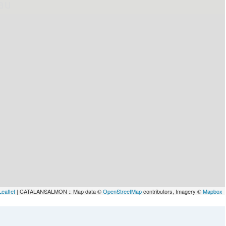
lau
Leaflet
| CATALANSALMON :: Map data ©
OpenStreetMap
contributors, Imagery ©
Mapbox