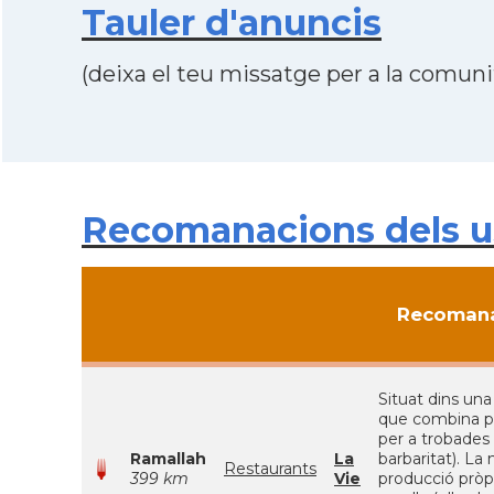
Tauler d'anuncis
(deixa el teu missatge per a la comunit
Recomanacions dels us
Recomana
Situat dins una
que combina pla
per a trobades
Ramallah
La
barbaritat). La
Restaurants
399 km
Vie
producció pròpi