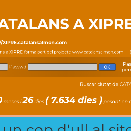
ATALANS A XIPR
://XIPRE.catalansalmon.com
ans a XIPRE forma part del projecte
www.catalansalmon.com
- 
Pa
Passwd
per
Buscar ciutat de C
0
26
( 7.634 dies )
mesos i
dies
posant en c
n cop d'ull al site