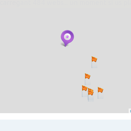
. carregant 484 webs... un moment si us p