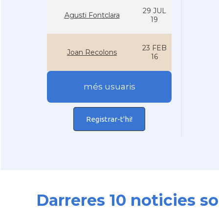
29 JUL
Agusti Fontclara
19
23 FEB
Joan Recolons
16
més usuaris
Registrar-t'hi!
Darreres 10 noticies s