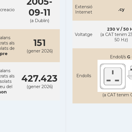
2005-
Extensió
.cy
creacio
09-11
Internet
(a Dublin)
230 V / 50 
Voltatge
(a CAT tenim 23
alans
50 Hz)
151
rats als
lats de
(gener 2026)
ipre
Endoll/s
G
alans
427.423
Endolls
rats als
solats
reu del
(gener 2026)
on
(a CAT tenim C