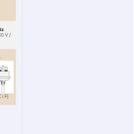
Hz
0 V /
-
 i F)