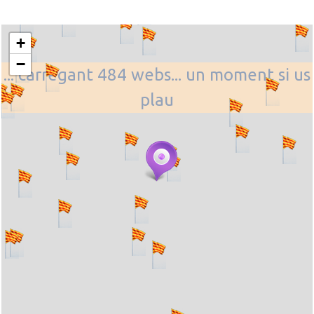
+
−
... carregant 484 webs... un moment si us
plau