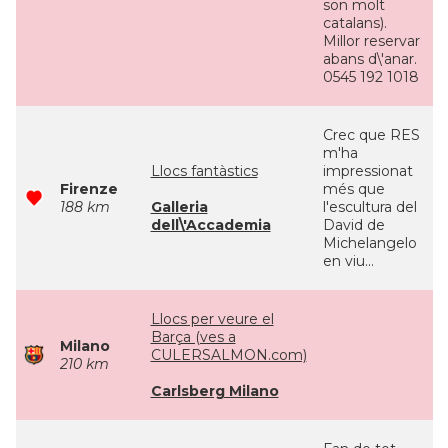
son molt
catalans).
Millor reservar
abans d\'anar.
0545 192 1018
Crec que RES
m'ha
Llocs fantàstics
impressionat
Firenze
més que
188 km
Galleria
l'escultura del
dell\'Accademia
David de
Michelangelo
en viu...
Llocs per veure el
Barça (ves a
Milano
CULERSALMON.com)
210 km
Carlsberg Milano