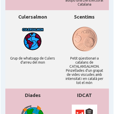
adopti una Llei Electoral
Catalana
Culersalmon
5centims
Grup de whatsapp de Culers
Petit qüestionari a
d'arreu del mon
catalans de
CATALANSALMON.
Pinzellades d'un grapat
de vides viscudes amb
intensitat i en català per
tot el món
Diades
IDCAT