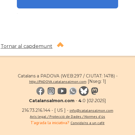
.
Tornar al capdemunt
Catalans a PADOVA (WEB:297 / CIUTAT: 1478) -
[Nseg: 1]
http://PADOVA.catalansalmon.com
Catalansalmon.com
-
4
.0 [
02·2025
]
216.73.216.144 - [ US ] -
info@catalansalmon.com
Avís legal / Protecció de Dades / Normes d'ús
T'agrada la iniciativa?
Convida'ns a un café