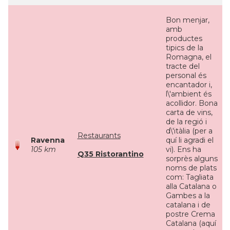
Bon menjar,
amb
productes
tipics de la
Romagna, el
tracte del
personal és
encantador i,
l\'ambient és
acollidor. Bona
carta de vins,
de la regió i
d\'itàlia (per a
Restaurants
Ravenna
quí li agradi el
105 km
vi). Ens ha
Q35 Ristorantino
sorprès alguns
noms de plats
com: Tagliata
alla Catalana o
Gambes a la
catalana i de
postre Crema
Catalana (aquí