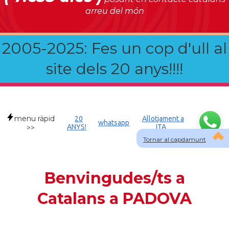
arreu del món
2005-2025: Fes un cop d'ull al
site dels 20 anys!!!!
menu ràpid
20
Allotjament a
whatsapp
ANYS!
ITA
>>
Tornar al capdamunt
Benvingudes/ts a
Catalans a PADOVA