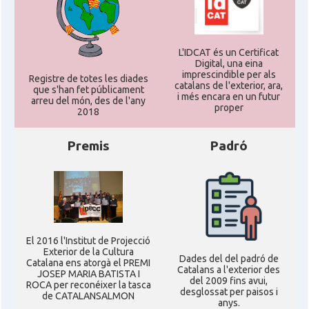
L'IDCAT és un Certificat
Digital, una eina
imprescindible per als
Registre de totes les diades
catalans de l'exterior, ara,
que s'han fet públicament
i més encara en un futur
arreu del món, des de l'any
proper
2018
Premis
Padró
El 2016 l'Institut de Projecció
Exterior de la Cultura
Dades del del padró de
Catalana ens atorgà el PREMI
Catalans a l'exterior des
JOSEP MARIA BATISTA I
del 2009 fins avui,
ROCA per reconéixer la tasca
desglossat per paisos i
de CATALANSALMON
anys.