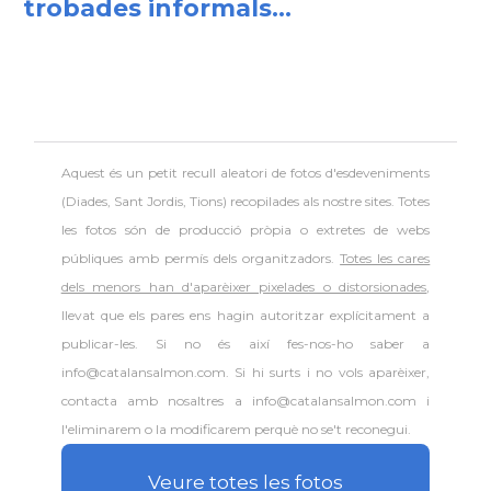
trobades informals...
Aquest és un petit recull aleatori de
fotos d'esdeveniments
(Diades, Sant Jordis, Tions) recopilades als nostre sites. Totes
les fotos són de producció pròpia o extretes de webs
públiques amb permís dels organitzadors.
Totes les cares
dels menors han d'aparèixer pixelades o distorsionades
,
llevat que els pares ens hagin autoritzar explícitament a
publicar-les. Si no és així fes-nos-ho saber a
info@catalansalmon.com. Si hi surts i no vols aparèixer,
contacta amb nosaltres a info@catalansalmon.com i
l'eliminarem o la modificarem perquè no se't reconegui.
Veure totes les fotos