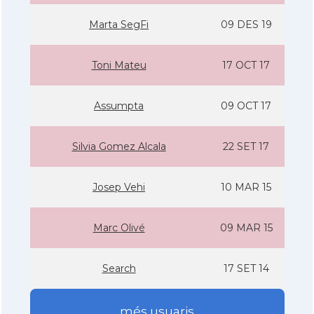
Marta SegFi
09 DES 19
Toni Mateu
17 OCT 17
Assumpta
09 OCT 17
Silvia Gomez Alcala
22 SET 17
Josep Vehi
10 MAR 15
Marc Olivé
09 MAR 15
Search
17 SET 14
més usuaris