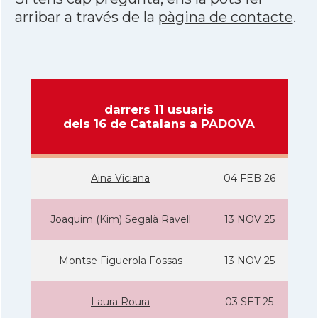
arribar a través de la
pàgina de contacte
.
darrers 11 usuaris
dels 16 de Catalans a PADOVA
Aina Viciana
04 FEB 26
Joaquim (Kim) Segalà Ravell
13 NOV 25
Montse Figuerola Fossas
13 NOV 25
Laura Roura
03 SET 25