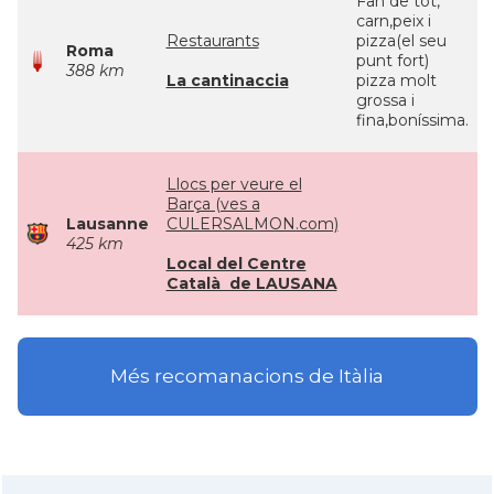
Fan de tot,
carn,peix i
Restaurants
pizza(el seu
Roma
punt fort)
388 km
La cantinaccia
pizza molt
grossa i
fina,boníssima.
Llocs per veure el
Barça (ves a
Lausanne
CULERSALMON.com)
425 km
Local del Centre
Català de LAUSANA
Més recomanacions de Itàlia