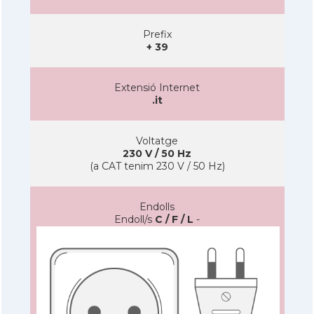
Prefix
+ 39
Extensió Internet
.it
Voltatge
230 V / 50 Hz
(a CAT tenim 230 V / 50 Hz)
Endolls
Endoll/s
C / F / L
-