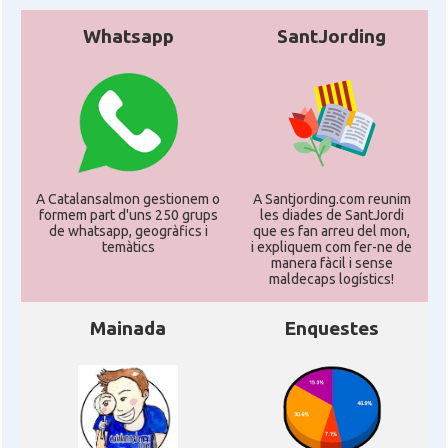
Delegació
Delegació del Govern a Itàlia
Whatsapp
SantJording
Consolat
Consolat general a Genova
Consolat
Consolat general a Milano
Consolat
Consolat general a Napoli
A Catalansalmon gestionem o
A Santjording.com reunim
formem part d'uns 250 grups
les diades de SantJordi
de whatsapp, geogràfics i
que es fan arreu del mon,
Consolat
Consolat general a Roma
temàtics
i expliquem com fer-ne de
manera fàcil i sense
maldecaps logí­stics!
Ambaixada
Ambaixada espanyola a Itàlia
Mainada
Enquestes
* + ambaixades i consolats