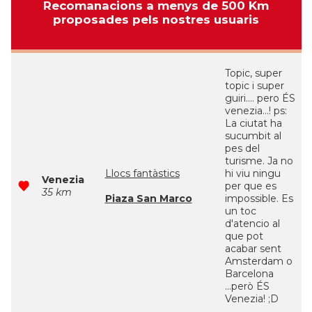
Recomanacions a menys de 500 Km
proposades pels nostres usuaris
Topic, super
topic i super
guiri.... pero ÉS
venezia...! ps:
La ciutat ha
sucumbit al
pes del
turisme. Ja no
Llocs fantàstics
hi viu ningu
Venezia
per que es
35 km
Piaza San Marco
impossible. Es
un toc
d'atencio al
que pot
acabar sent
Amsterdam o
Barcelona
...però ÉS
Venezia! ;D