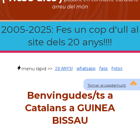
arreu del món
2005-2025: Fes un cop d'ull al
site dels 20 anys!!!!
menu ràpid >>
20 ANYS!
whatsapp
faqs
Fotos
Tornar al capdamunt
Benvingudes/ts a
Catalans a GUINEA
BISSAU