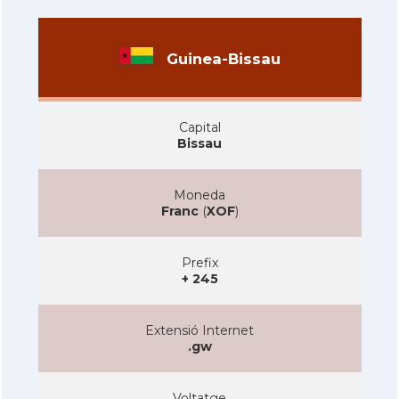
Guinea-Bissau
Capital
Bissau
Moneda
Franc
(
XOF
)
Prefix
+ 245
Extensió Internet
.gw
Voltatge