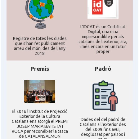
L'IDCAT és un Certificat
Digital, una eina
imprescindible per als
Registre de totes les diades
catalans de l'exterior, ara,
que s'han fet públicament
i més encara en un futur
arreu del món, des de l'any
proper
2018
Premis
Padró
El 2016 l'Institut de Projecció
Exterior de la Cultura
Dades del del padró de
Catalana ens atorgà el PREMI
Catalans a l'exterior des
JOSEP MARIA BATISTA I
del 2009 fins avui,
ROCA per reconéixer la tasca
desglossat per paisos i
de CATALANSALMON