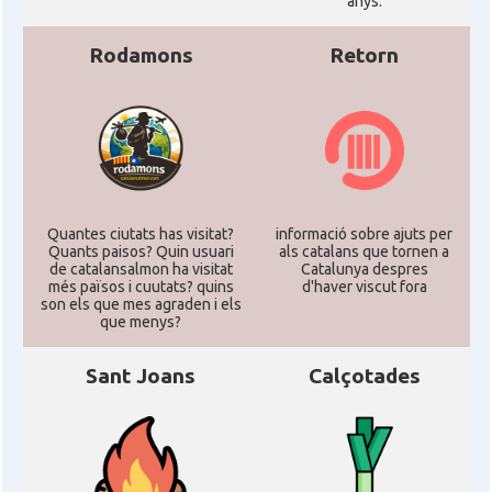
anys.
Rodamons
Retorn
Quantes ciutats has visitat?
informació sobre ajuts per
Quants paisos? Quin usuari
als catalans que tornen a
de catalansalmon ha visitat
Catalunya despres
més països i cuutats? quins
d'haver viscut fora
son els que mes agraden i els
que menys?
Sant Joans
Calçotades