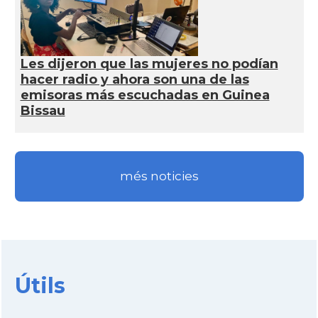
Les dijeron que las mujeres no podían
hacer radio y ahora son una de las
emisoras más escuchadas en Guinea
Bissau
més noticies
Útils