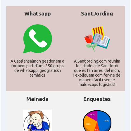
Whatsapp
SantJording
A Catalansalmon gestionem o
A Santjording.com reunim
formem part d'uns 250 grups
les diades de SantJordi
de whatsapp, geogràfics i
que es fan arreu del mon,
temàtics
i expliquem com fer-ne de
manera fàcil i sense
maldecaps logí­stics!
Mainada
Enquestes