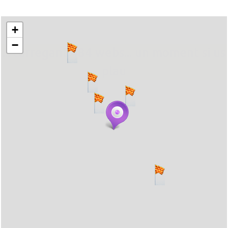
+
−
... carregant 484 webs... un moment si us
plau