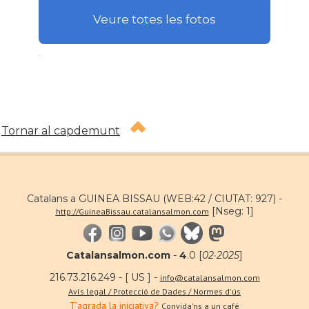
Veure totes les fotos
.
Tornar al capdemunt
Catalans a GUINEA BISSAU (WEB:42 / CIUTAT: 927) -
[Nseg: 1]
http://GuineaBissau.catalansalmon.com
Catalansalmon.com
-
4
.0 [
02·2025
]
216.73.216.249 - [ US ] -
info@catalansalmon.com
Avís legal / Protecció de Dades / Normes d'ús
T'agrada la iniciativa?
Convida'ns a un café