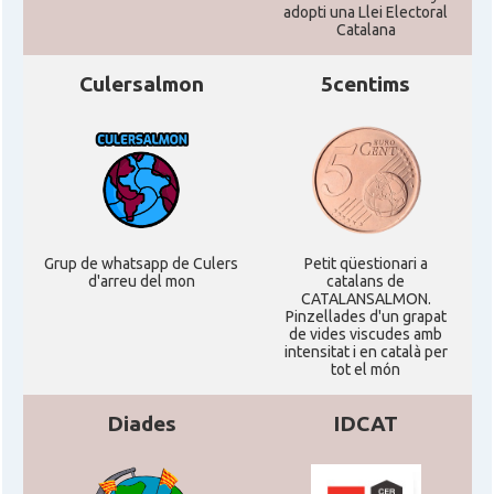
adopti una Llei Electoral
Catalana
Culersalmon
5centims
Grup de whatsapp de Culers
Petit qüestionari a
d'arreu del mon
catalans de
CATALANSALMON.
Pinzellades d'un grapat
de vides viscudes amb
intensitat i en català per
tot el món
Diades
IDCAT