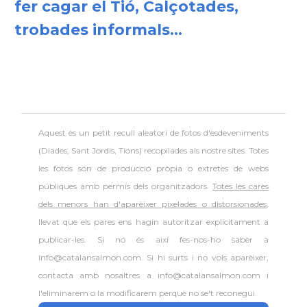
fer cagar el Tió, Calçotades,
trobades informals...
Aquest és un petit recull aleatori de
fotos d'esdeveniments
(Diades, Sant Jordis, Tions) recopilades als nostre sites. Totes
les fotos són de producció pròpia o extretes de webs
públiques amb permís dels organitzadors.
Totes les cares
dels menors han d'aparèixer pixelades o distorsionades
,
llevat que els pares ens hagin autoritzar explícitament a
publicar-les. Si no és així fes-nos-ho saber a
info@catalansalmon.com. Si hi surts i no vols aparèixer,
contacta amb nosaltres a info@catalansalmon.com i
l'eliminarem o la modificarem perquè no se't reconegui.