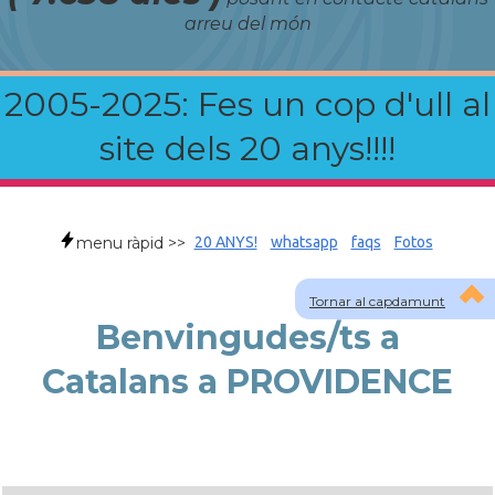
arreu del món
2005-2025: Fes un cop d'ull al
site dels 20 anys!!!!
menu ràpid >>
20 ANYS!
whatsapp
faqs
Fotos
Tornar al capdamunt
Benvingudes/ts a
Catalans a PROVIDENCE