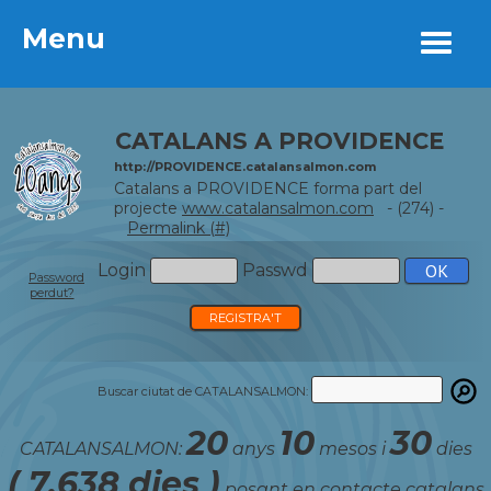
Menu
Menu
CATALANS A PROVIDENCE
http://PROVIDENCE.catalansalmon.com
Catalans a PROVIDENCE forma part del
projecte
www.catalansalmon.com
- (274) -
Permalink (#)
Login
Passwd
Password
perdut?
REGISTRA'T
Buscar ciutat de CATALANSALMON:
20
10
30
CATALANSALMON:
anys
mesos i
dies
( 7.638 dies )
posant en contacte catalans