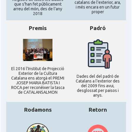
catalans de l'exterior, ara,
CAMON
Catalans a VIRGINIA
que s'han fet públicament
i més encara en un futur
arreu del món, des de l'any
proper
2018
CAMON
Catalans a WASHINGTON DC
Premis
Padró
CAMON
Catalans a WISCONSIN
CAMON
Catalans a WYOMING
El 2016 l'Institut de Projecció
American Institute for Catalan
Exterior de la Cultura
Casal
Studies (AICS)
Dades del del padró de
Catalana ens atorgà el PREMI
Catalans a l'exterior des
JOSEP MARIA BATISTA I
del 2009 fins avui,
ROCA per reconéixer la tasca
desglossat per paisos i
de CATALANSALMON
Casal
Casal Català de Minnesota
anys.
Rodamons
Retorn
Casal
Casal Català del Nord de Califòrnia
Casal dels Països Catalans a
Casal