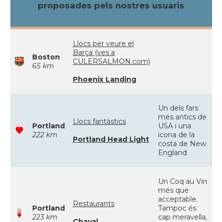
proposades pels nostres usuaris
Llocs per veure el
Barça (ves a
Boston
CULERSALMON.com)
65 km
Phoenix Landing
Un dels fars
més antics de
Llocs fantàstics
Portland
USA i una
222 km
icona de la
Portland Head Light
costa de New
England
Un Coq au Vin
més que
acceptable.
Restaurants
Portland
Tampoc és
223 km
cap meravella,
Chaval