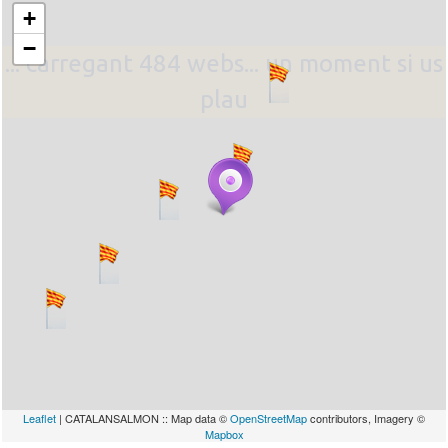
+
−
... carregant 484 webs... un moment si us
plau
Leaflet
| CATALANSALMON :: Map data ©
OpenStreetMap
contributors, Imagery ©
Mapbox