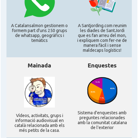
CAMON
Catalans a IOWA
CAMON
Catalans a IRVINE
A Catalansalmon gestionem o
A Santjording.com reunim
formem part d'uns 250 grups
les diades de SantJordi
de whatsapp, geogràfics i
que es fan arreu del mon,
temàtics
i expliquem com fer-ne de
CAMON
Catalans a Jacksonville
manera fàcil i sense
maldecaps logí­stics!
CAMON
Catalans a Kentucky
Mainada
Enquestes
CAMON
Catalans a Las Vegas
CAMON
Catalans a Los Angeles
Sistema d'enquestes amb
CAMON
Catalans a Maine, USA
Ví­deos, activitats, grups i
preguntes relacionades
informació audiovisual en
amb la comunitat catalana
català relacionada amb els
de l'exterior
més petits de la casa.
CAMON
Catalans a MIAMI