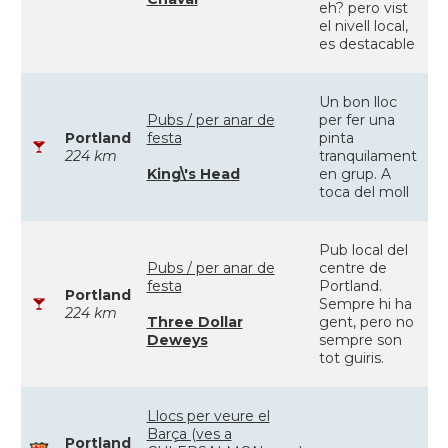
eh? pero vist
el nivell local,
es destacable
Un bon lloc
Pubs / per anar de
per fer una
Portland
festa
pinta
224 km
tranquilament
King\'s Head
en grup. A
toca del moll
Pub local del
Pubs / per anar de
centre de
festa
Portland.
Portland
Sempre hi ha
224 km
Three Dollar
gent, pero no
Deweys
sempre son
tot guiris.
Llocs per veure el
Barça (ves a
Portland