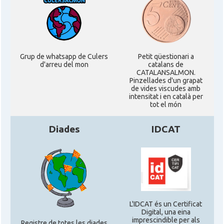
CAMON
Catalans a SAN FRANCISCO
CAMON
Catalans a Sarasota, Florida, USA
Grup de whatsapp de Culers
Petit qüestionari a
d'arreu del mon
catalans de
CATALANSALMON.
CAMON
Catalans a SEATTLE
Pinzellades d'un grapat
de vides viscudes amb
intensitat i en català per
Catalans a Silicon Valley (San Jose),
tot el món
CAMON
California, USA
Diades
IDCAT
CAMON
Catalans a TAMPA
CAMON
Catalans a TENNESSEE
CAMON
Catalans a UTAH
L'IDCAT és un Certificat
Digital, una eina
imprescindible per als
Registre de totes les diades