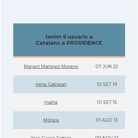
tenim 6 usuaris a
Catalans a PROVIDENCE
Margot Martinez Moreno
07 JUN 22
Irene Galceran
10 SET 19
marta
01 SET 15
Mònica
01 AGO 13