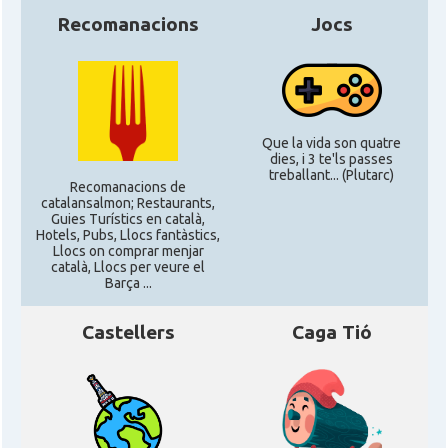
Recomanacions
Jocs
CAMON
Catalans a MINNESOTA
CAMON
Catalans a NEBRASKA
Que la vida son quatre
CAMON
Catalans a NEW MEXICO
dies, i 3 te'ls passes
treballant... (Plutarc)
Recomanacions de
catalansalmon; Restaurants,
CAMON
Catalans a New Orleans
Guies Turístics en català,
Hotels, Pubs, Llocs fantàstics,
Llocs on comprar menjar
català, Llocs per veure el
CAMON
CATALANS A NEW YORK
Barça ...
Castellers
Caga Tió
CAMON
Catalans a OKLAHOMA
CAMON
Catalans a ORLANDO
Catalans a Philadelphia,