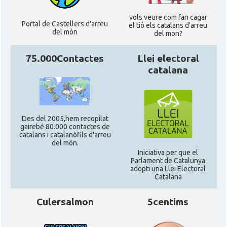
CAMON
Pennsylvania, USA
vols veure com fan cagar
Portal de Castellers d'arreu
el tió els catalans d'arreu
del món
del mon?
CAMON
Catalans a PHOENIX
75.000Contactes
Llei electoral
CAMON
Catalans a Portland (OR)
catalana
CAMON
Catalans a PROVIDENCE
Des del 2005,hem recopilat
CAMON
Catalans a RENO
gairebé 80.000 contactes de
catalans i catalanòfils d'arreu
del món.
Iniciativa per que el
CAMON
Catalans a SAINT LOUIS
Parlament de Catalunya
adopti una Llei Electoral
Catalana
CAMON
Catalans a San Antonio - Texas
Culersalmon
5centims
CAMON
Catalans a San Diego