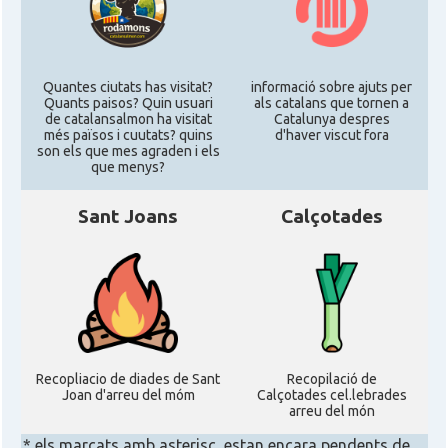
Califòrnia
Casal
Catalan Institute of America
Quantes ciutats has visitat?
informació sobre ajuts per
Quants paisos? Quin usuari
als catalans que tornen a
Casal
Fundació Paulí Bellet
de catalansalmon ha visitat
Catalunya despres
més països i cuutats? quins
d'haver viscut fora
son els que mes agraden i els
que menys?
North American Catalan Society
Casal
(NACS)
Sant Joans
Calçotades
Acció
ACCIÓ a Austin
Acció
Acció a New York
Acció
ACCIÓ a Silicon Valley
Recopliacio de diades de Sant
Recopilació de
Joan d'arreu del móm
Calçotades cel.lebrades
arreu del món
Acció
Acció a Washington DC
* els marcats amb asterisc, estan encara pendents de