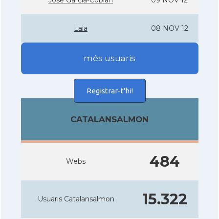
Jose Garcia-Cobian
09 NOV 12
Laia
08 NOV 12
més usuaris
Registrar-t'hi!
CATALANSALMON
484
Webs
15.322
Usuaris Catalansalmon