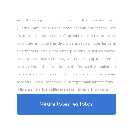
Consolat
Consolat general a Miami
Aquest és un petit recull aleatori de
fotos d'esdeveniments
Consolat
Consolat general a New York City
(Diades, Sant Jordis, Tions) recopilades als nostre sites. Totes
les fotos són de producció pròpia o extretes de webs
públiques amb permís dels organitzadors.
Totes les cares
Consolat
Consolat general a San Francisco
dels menors han d'aparèixer pixelades o distorsionades
,
llevat que els pares ens hagin autoritzar explícitament a
Consolat
Consolat general a Washington
publicar-les. Si no és així fes-nos-ho saber a
info@catalansalmon.com. Si hi surts i no vols aparèixer,
Ambaixada espanyola a Estats Units
Ambaixada
contacta amb nosaltres a info@catalansalmon.com i
d'Amèrica
l'eliminarem o la modificarem perquè no se't reconegui.
* + ambaixades i consolats
Veure totes les fotos
.