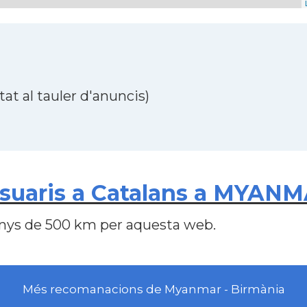
at al tauler d'anuncis)
usuaris a Catalans a MYA
nys de 500 km per aquesta web.
Més recomanacions de Myanmar - Birmània