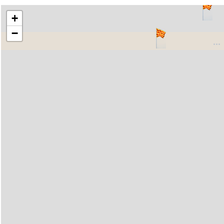
+
−
..