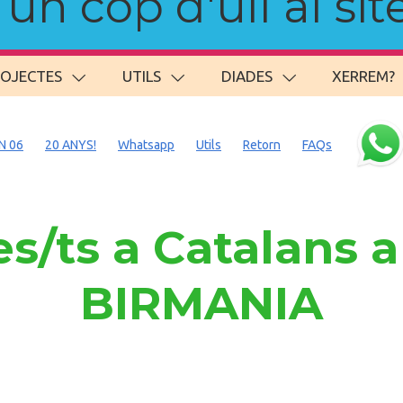
n cop d'ull al site
ROJECTES
UTILS
DIADES
XERREM?
N 06
20 ANYS!
Whatsapp
Utils
Retorn
FAQs
s/ts a Catalans
BIRMANIA