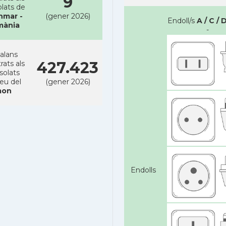
9
lats de
nmar -
(gener 2026)
Endoll/s
A / C / D
mània
-
alans
427.423
rats als
solats
reu del
(gener 2026)
on
Endolls