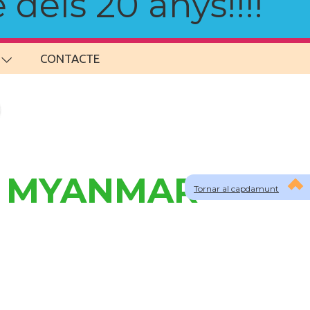
 dels 20 anys!!!!
CONTACTE
 a MYANMAR-
Tornar al capdamunt