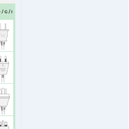
 / G / I