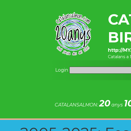
CA
BI
http://M
Catalans 
Login
20
1
CATALANSALMON:
anys