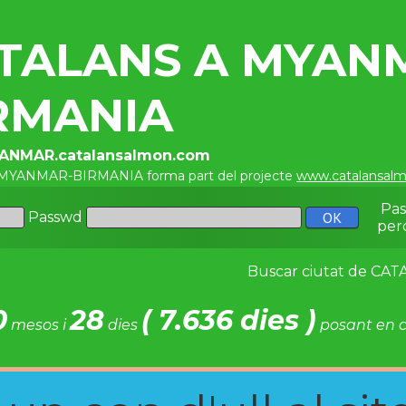
TALANS A MYAN
RMANIA
YANMAR.catalansalmon.com
a MYANMAR-BIRMANIA forma part del projecte
www.catalansal
Pa
Passwd
per
Buscar ciutat de C
0
28
( 7.636 dies )
mesos i
dies
posant en c