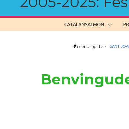
2005-2025: Fes u
CATALANSALMON
P
menu ràpid >>
SANT JOA
Benvingude