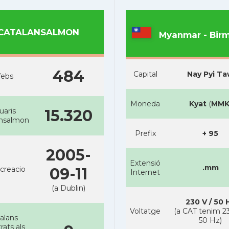
CATALANSALMON
Myanmar - Bir
484
Capital
Nay Pyi T
ebs
Moneda
Kyat
(
MM
uaris
15.320
ansalmon
Prefix
+ 95
2005-
Extensió
.mm
creacio
09-11
Internet
(a Dublin)
230 V / 50 
Voltatge
(a CAT tenim 23
alans
50 Hz)
rats als