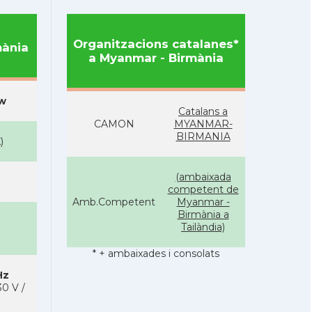
Organitzacions catalanes*
mània
a Myanmar - Birmània
aw
Catalans a
CAMON
MYANMAR-
BIRMANIA
K
)
(ambaixada
competent de
Amb.Competent
Myanmar -
Birmània a
Tailàndia)
* + ambaixades i consolats
Hz
0 V /