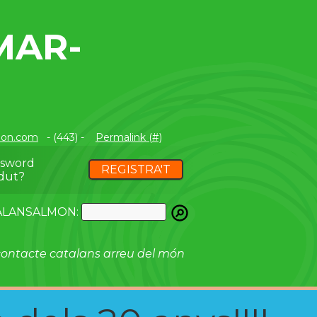
MAR-
mon.com
- (443) -
Permalink (#)
ssword
REGISTRA'T
dut?
ATALANSALMON:
ontacte catalans arreu del món