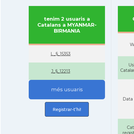
tenim 2 usuaris a
Catalans a MYANMAR-
BIRMANIA
W
L_§_15353
Us
Catal
J_§_12213
més usuaris
Data 
Registrar-t'hi!
Cat
regist