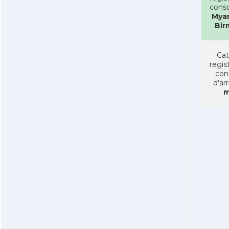
conso
Mya
Bir
Cat
regist
con
d'ar
m