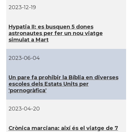
2023-12-19
Catalans a Silicon Valley (San Jose),
CAMON
California, USA
Hypatia II: es busquen 5 dones
astronautes per fer un nou viatge
CAMON
Catalans a TAMPA
simulat a Mart
CAMON
Catalans a TENNESSEE
2023-06-04
CAMON
Catalans a UTAH
Un pare fa prohibir la Bí­blia en diverses
escoles dels Estats Units per
CAMON
Catalans a VIRGINIA
'pornogràfica'
CAMON
Catalans a WASHINGTON DC
2023-04-20
CAMON
Catalans a WISCONSIN
Crònica marciana: així­ és el viatge de 7