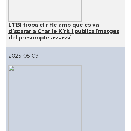
CAMON
Catalans a Kentucky
L'FBI troba el rifle amb què es va
CAMON
Catalans a Las Vegas
disparar a Charlie Kirk i publica imatges
del presumpte assassí
CAMON
Catalans a Los Angeles
2025-05-09
CAMON
Catalans a Maine, USA
CAMON
Catalans a MIAMI
CAMON
Catalans a MINNESOTA
CAMON
Catalans a NEBRASKA