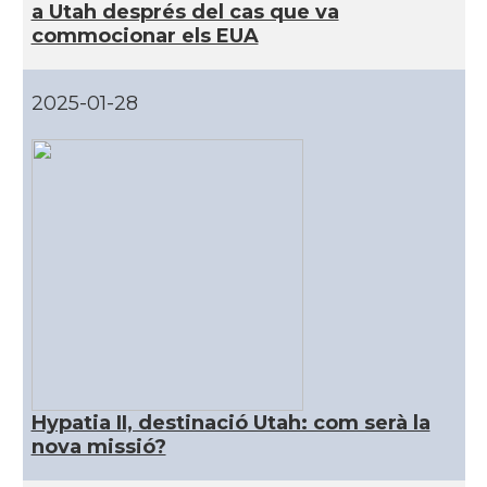
a Utah després del cas que va
commocionar els EUA
CAMON
Catalans a PROVIDENCE
CAMON
Catalans a RENO
2025-01-28
CAMON
Catalans a SAINT LOUIS
CAMON
Catalans a San Antonio - Texas
CAMON
Catalans a San Diego
CAMON
Catalans a SAN FRANCISCO
CAMON
Catalans a Sarasota, Florida, USA
Hypatia II, destinació Utah: com serà la
nova missió?
CAMON
Catalans a SEATTLE