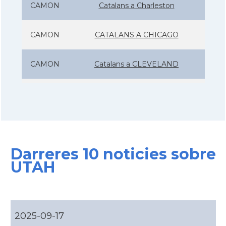
CAMON
Catalans a Charleston
CAMON
CATALANS A CHICAGO
CAMON
Catalans a CLEVELAND
CAMON
Catalans a COLORADO
CAMON
Catalans a COLUMBUS
Darreres 10 noticies sobre
CAMON
Catalans a CONNECTICUT
UTAH
CAMON
Catalans a DALLAS
CAMON
Catalans a DAVIS
2025-09-17