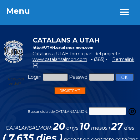
Menu
Menu
CATALANS A UTAH
http://UTAH.catalansalmon.com
Catalans a UTAH forma part del projecte
www.catalansalmon.com
- (385) -
Permalink
(#)
Login
Passwd
Password
perdut?
REGISTRA'T
Buscar ciutat de CATALANSALMON:
20
10
27
CATALANSALMON:
anys
mesos i
dies
( 7.635 dies )
posant en contacte catalans