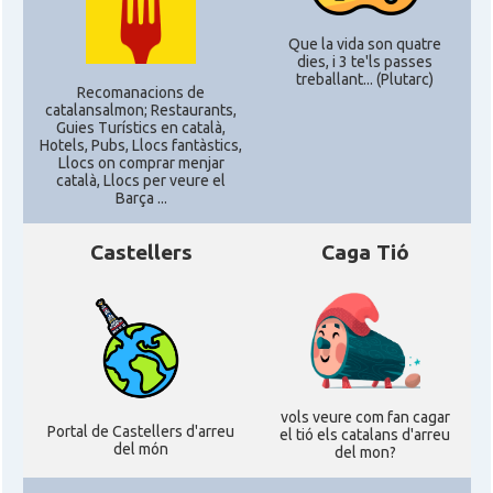
Que la vida son quatre
Consolat
Consolat general a Washington
dies, i 3 te'ls passes
treballant... (Plutarc)
Recomanacions de
catalansalmon; Restaurants,
Ambaixada espanyola a Estats Units
Ambaixada
Guies Turístics en català,
d'Amèrica
Hotels, Pubs, Llocs fantàstics,
Llocs on comprar menjar
* + ambaixades i consolats
català, Llocs per veure el
Barça ...
Castellers
Caga Tió
vols veure com fan cagar
Portal de Castellers d'arreu
el tió els catalans d'arreu
del món
del mon?