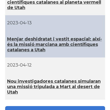
cientí­fiques catalanes al planeta vermell
CAMON
Catalans a WYOMING
de Utah
American Institute for Catalan
2023-04-13
Casal
Studies (AICS)
Menjar deshidratat i vestit espacial: així­
Casal
Casal Català de Minnesota
és la missió marciana amb cientí­fiques
catalanes a Utah
Casal
Casal Català del Nord de Califòrnia
2023-04-12
Casal dels Països Catalans a
Casal
Califòrnia
Nou investigadores catalanes simularan
una missió tripulada a Mart al desert de
Casal
Catalan Institute of America
Utah
Casal
Fundació Paulí Bellet