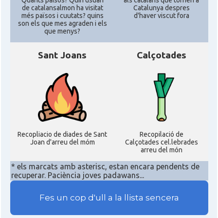
Quants paisos? Quin usuari
als catalans que tornen a
de catalansalmon ha visitat
Catalunya despres
més països i cuutats? quins
d'haver viscut fora
son els que mes agraden i els
que menys?
Sant Joans
Calçotades
Recopliacio de diades de Sant
Recopilació de
Joan d'arreu del móm
Calçotades cel.lebrades
arreu del món
* els marcats amb asterisc, estan encara pendents de
recuperar. Paciència joves padawans...
Fes un cop d'ull a la llista sencera