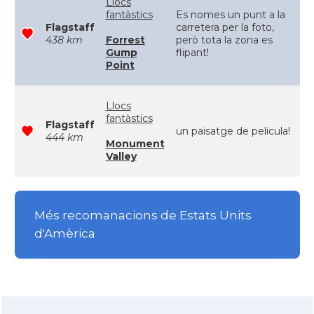
Llocs
fantàstics
Es nomes un punt a la
Flagstaff
carretera per la foto,
438 km
Forrest
però tota la zona es
Gump
flipant!
Point
Llocs
fantàstics
Flagstaff
un paisatge de pelicula!
444 km
Monument
Valley
Més recomanacions de Estats Units
d'Amèrica