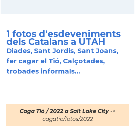
1 fotos d'esdeveniments
dels Catalans a UTAH
Diades, Sant Jordis, Sant Joans,
fer cagar el Tió, Calçotades,
trobades informals...
Caga Tió / 2022 a Salt Lake City
->
cagatio/fotos/2022