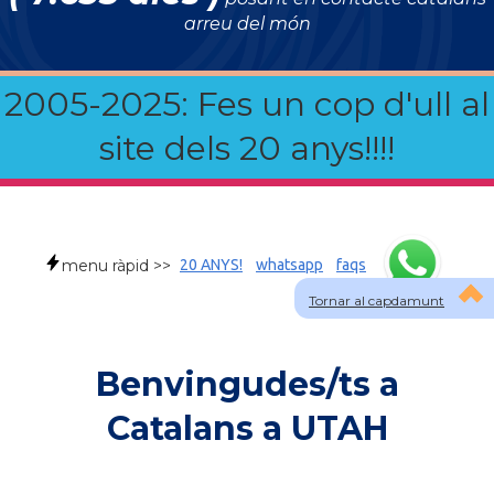
arreu del món
2005-2025: Fes un cop d'ull al
site dels 20 anys!!!!
menu ràpid >>
20 ANYS!
whatsapp
faqs
Tornar al capdamunt
Benvingudes/ts a
Catalans a UTAH