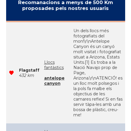
Recomanacions a menys de 500 Km
proposades pels nostres usuaris
Un dels llocs més
fotografiats del
mon!\r\nAntelope
Canyon és un canyó
molt visitat i fotografiat
situat a Arizona, Estats
Llocs
Units.[1] Es troba a la
fantàstics
Nació Navajo prop de
Flagstaff
Page,
432 km
antelope
Arizona.\r\nATENCIÓ! es
canyon
un lloc molt polsegos i
la pols fa malbe els
objectius de les
camares reflex! Si en fas
servir tàpa-les amb una
bossa de plàstic, creu-
me!