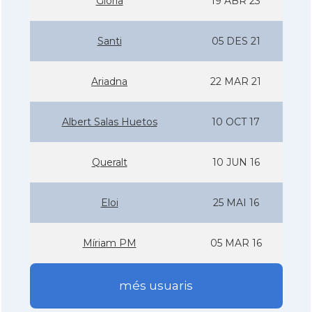
Glòria
19 ABR 23
Santi
05 DES 21
Ariadna
22 MAR 21
Albert Salas Huetos
10 OCT 17
Queralt
10 JUN 16
Eloi
25 MAI 16
Mí­riam PM
05 MAR 16
més usuaris