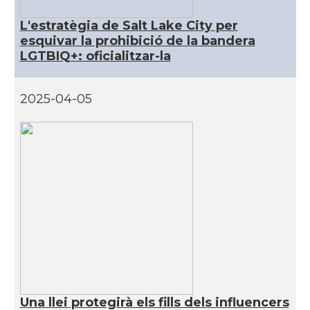
CAMON
Catalans a NEW MEXICO
L'estratègia de Salt Lake City per
esquivar la prohibició de la bandera
CAMON
Catalans a New Orleans
LGTBIQ+: oficialitzar-la
CAMON
CATALANS A NEW YORK
2025-04-05
CAMON
Catalans a OKLAHOMA
CAMON
Catalans a ORLANDO
Catalans a Philadelphia,
CAMON
Pennsylvania, USA
CAMON
Catalans a PHOENIX
CAMON
Catalans a Portland (OR)
Una llei protegirà els fills dels influencers