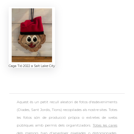
Caga Tió 2022 a Salt Lake City
Aquest és un petit recull aleatori de
fotos d'esdeveniments
(Diades, Sant Jordis, Tions) recopilades als nostre sites. Totes
les fotos són de producció pròpia o extretes de webs
públiques amb permís dels organitzadors.
Totes les cares
dels menors han d'aparèixer pixelades o distorsionades
,