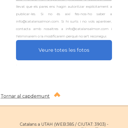
llevat que els pares ens hagin autoritzar explícitament a
publicar-les. Si no és així fes-nos-ho saber a
info@catalansalmon.com. Si hi surts i no vols aparèixer,
contacta amb nosaltres a info@catalansalmon.com i
l'eliminarem o la modificarem perquè no se't reconegui.
Veure totes les fotos
.
Tornar al capdemunt
Catalans a UTAH (WEB:385 / CIUTAT: 3903) -