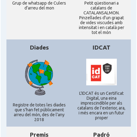
Grup de whatsapp de Culers
Petit qüestionari a
d'arreu del mon
catalans de
CATALANSALMON.
Pinzellades d'un grapat
de vides viscudes amb
intensitat i en català per
tot el món
Diades
IDCAT
L'IDCAT és un Certificat
Digital, una eina
imprescindible per als
Registre de totes les diades
catalans de l'exterior, ara,
que s'han fet públicament
i més encara en un futur
arreu del món, des de l'any
proper
2018
Premis
Padró