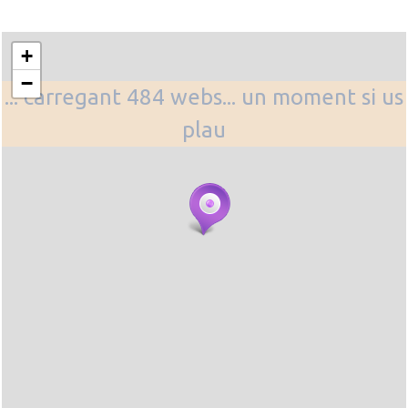
+
−
... carregant 484 webs... un moment si us
plau