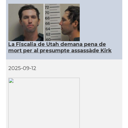
CAMON
Catalans a DETROIT
CAMON
Catalans a DURHAM, NC
CAMON
Catalans a Hawaii
La Fiscalia de Utah demana pena de
mort per al presumpte assassàde Kirk
CAMON
Catalans a Houston - Texas
2025-09-12
CAMON
Catalans a INDIANA
CAMON
Catalans a IOWA
CAMON
Catalans a IRVINE
CAMON
Catalans a Jacksonville