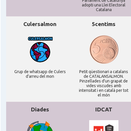
Parlament de Catalunya
adopti una Llei Electoral
Catalana
Culersalmon
5centims
Grup de whatsapp de Culers
Petit qüestionari a catalans
d'arreu del mon
de CATALANSALMON.
Pinzellades d'un grapat de
vides viscudes amb
intensitat i en català per tot
el món
Diades
IDCAT