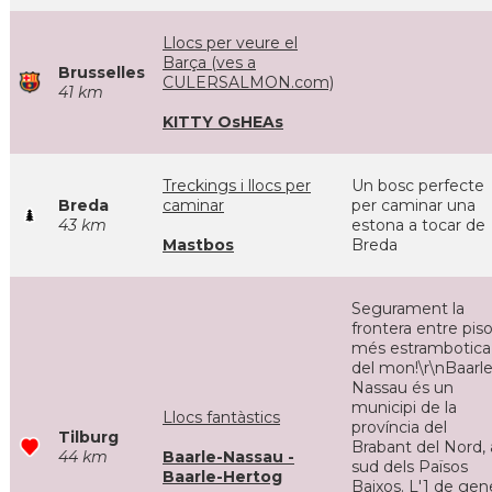
Llocs per veure el
Barça (ves a
Brusselles
CULERSALMON.com)
41 km
KITTY OsHEAs
Treckings i llocs per
Un bosc perfecte
Breda
caminar
per caminar una
43 km
estona a tocar de
Mastbos
Breda
Segurament la
frontera entre pis
més estrambotica
del mon!\r\nBaarle
Nassau és un
municipi de la
Llocs fantàstics
província del
Tilburg
Brabant del Nord, 
44 km
Baarle-Nassau -
sud dels Països
Baarle-Hertog
Baixos. L'1 de gen