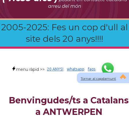
arreu del món
2005-2025: Fes un cop d'ull al
site dels 20 anys!!!!
menu ràpid >>
20 ANYS!
whatsapp
faqs
Tornar al capdamunt
Benvingudes/ts a Catalans
a ANTWERPEN