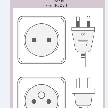
Endolls
Endoll/s
C / E
-