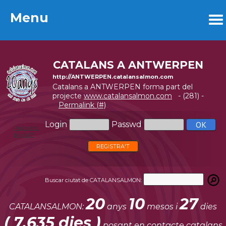
Menu
Menu
CATALANS A ANTWERPEN
http://ANTWERPEN.catalansalmon.com
Catalans a ANTWERPEN forma part del
projecte
www.catalansalmon.com
- (281) -
Permalink (#)
Login
Passwd
Password
perdut?
REGISTRA'T
Buscar ciutat de CATALANSALMON:
20
10
27
CATALANSALMON:
anys
mesos i
dies
( 7.635 dies )
posant en contacte catalans