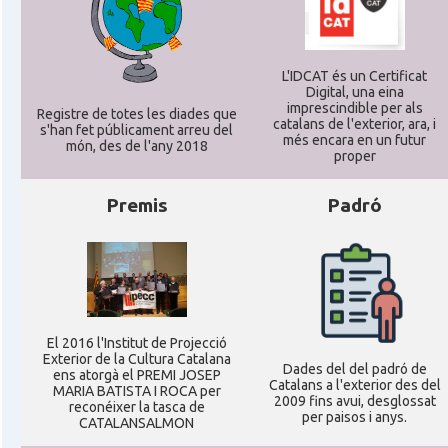
L'IDCAT és un Certificat
Digital, una eina
imprescindible per als
Registre de totes les diades que
catalans de l'exterior, ara, i
s'han fet públicament arreu del
més encara en un futur
món, des de l'any 2018
proper
Premis
Padró
El 2016 l'Institut de Projecció
Exterior de la Cultura Catalana
Dades del del padró de
ens atorgà el PREMI JOSEP
Catalans a l'exterior des del
MARIA BATISTA I ROCA per
2009 fins avui, desglossat
reconéixer la tasca de
per paisos i anys.
CATALANSALMON