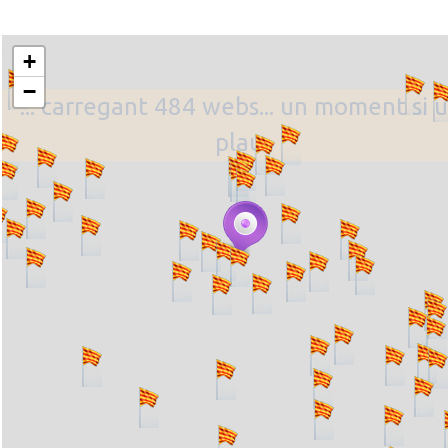
+
−
... carregant 484 webs... un moment si u
plau