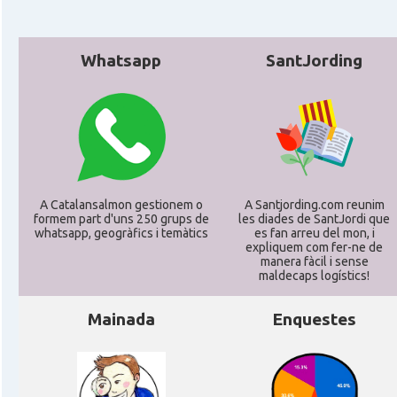
Whatsapp
SantJording
A Catalansalmon gestionem o
A Santjording.com reunim
formem part d'uns 250 grups de
les diades de SantJordi que
whatsapp, geogràfics i temàtics
es fan arreu del mon, i
expliquem com fer-ne de
manera fàcil i sense
maldecaps logí­stics!
Mainada
Enquestes