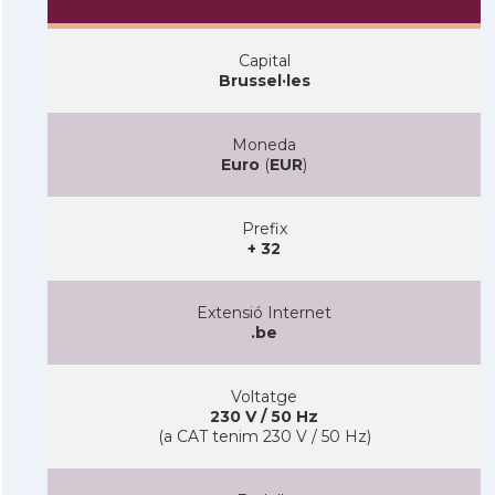
Capital
Brussel·les
Moneda
Euro
(
EUR
)
Prefix
+ 32
Extensió Internet
.be
Voltatge
230 V / 50 Hz
(a CAT tenim 230 V / 50 Hz)