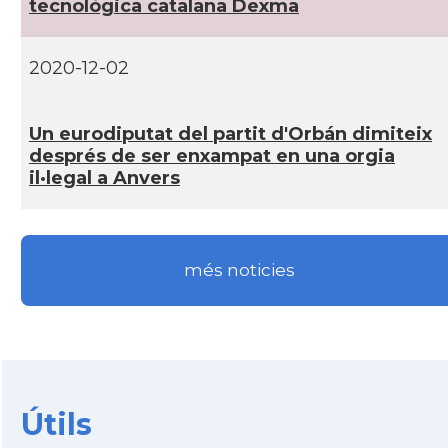
tecnològica catalana Dexma
2020-12-02
Un eurodiputat del partit d'Orbán dimiteix
després de ser enxampat en una orgia
il·legal a Anvers
més noticies
Útils