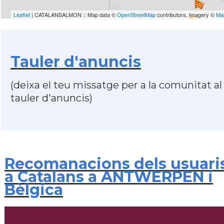
Leaflet
| CATALANSALMON :: Map data ©
OpenStreetMap
contributors, Imagery ©
Ma
Tauler d'anuncis
(deixa el teu missatge per a la comunitat al
tauler d'anuncis)
Recomanacions dels usuari
a Catalans a ANTWERPEN i
Bèlgica