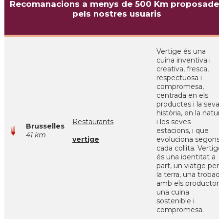
Recomanacions a menys de 500 Km proposade
pels nostres usuaris
Vertige és una
cuina inventiva i
creativa, fresca,
respectuosa i
compromesa,
centrada en els
productes i la sev
història, en la natu
Restaurants
i les seves
Brusselles
estacions, i que
41 km
vertige
evoluciona segon
cada collita. Verti
és una identitat a
part, un viatge per
la terra, una troba
amb els productor
una cuina
sostenible i
compromesa.