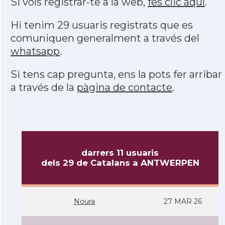
Si vols registrar-te a la web,
fes clic aquí
.
Hi tenim 29 usuaris registrats que es
comuniquen generalment a través del
whatsapp
.
Si tens cap pregunta, ens la pots fer arribar
a través de la
pàgina de contacte
.
darrers 11 usuaris
dels 29 de Catalans a ANTWERPEN
Noura
27 MAR 26