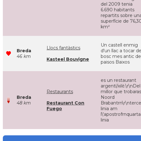
del 2009 tenia
6.690 habitants
repartits sobre un
superfície de 76,3
km²
Un castell enmig
Llocs fantàstics
Breda
d'un llac a tocar de
46 km
bosc mes antic de
Kasteel Bouvigne
paisos Baixos
es un restaurant
argentí/xilè.\r\nDel
Restaurants
millor que trobaras
Breda
Noord
48 km
Restaurant Con
Brabantrn\r\nterce
Fuego
linia am
l\'apostrofrnquarta
linia