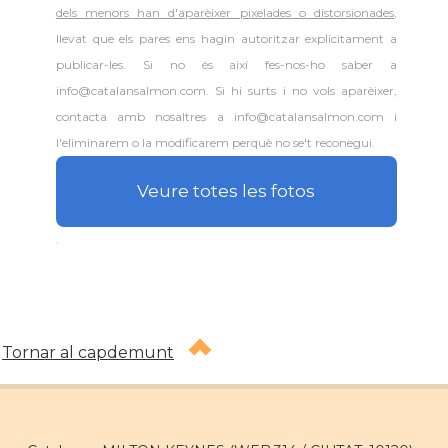
dels menors han d'aparèixer pixelades o distorsionades
,
llevat que els pares ens hagin autoritzar explícitament a
publicar-les. Si no és així fes-nos-ho saber a
info@catalansalmon.com. Si hi surts i no vols aparèixer,
contacta amb nosaltres a info@catalansalmon.com i
l'eliminarem o la modificarem perquè no se't reconegui.
Veure totes les fotos
.
Tornar al capdemunt