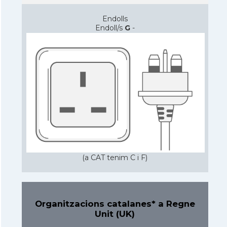
Endolls
Endoll/s
G
-
(a CAT tenim C i F)
Organitzacions catalanes* a Regne
Unit (UK)