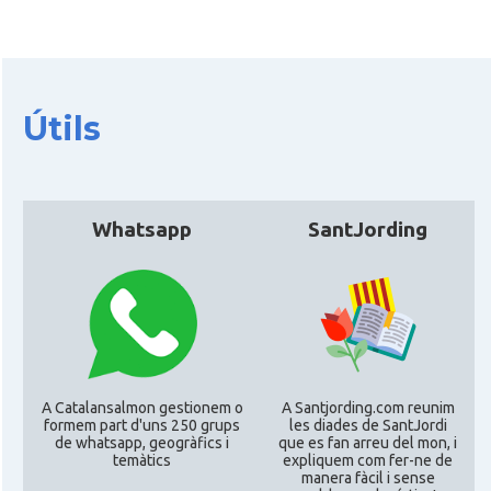
CAMON
CATALANS A EDINBURGH
CAMON
Catalans a Enniskillen
Útils
CAMON
Catalans a EXETER
Catalans a Glasgow -Escòcia -
Whatsapp
SantJording
CAMON
Scotland
CAMON
Catalans a GUERNSEY
CAMON
CATALANS A GUILDFORD
A Catalansalmon gestionem o
A Santjording.com reunim
formem part d'uns 250 grups
les diades de SantJordi
CAMON
Catalans a HEREFORD
de whatsapp, geogràfics i
que es fan arreu del mon, i
temàtics
expliquem com fer-ne de
manera fàcil i sense