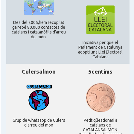
CAMON
Catalans a SOUTHAMPTON
Des del 2005,hem recopilat
CAMON
Catalans a STIRLING
gairebé 80.000 contactes de
catalans i catalanòfils d'arreu
del món.
Iniciativa per que el
CAMON
Catalans a WIGHT
Parlament de Catalunya
adopti una Llei Electoral
Catalana
CAMON
Catalans a YORK
Culersalmon
5centims
Casal
Catalans UK
Casal
Centre Català d'Escòcia
Delegació del Govern al Regne Unit i
Delegació
Irlanda
Grup de whatsapp de Culers
Petit qüestionari a
d'arreu del mon
catalans de
CATALANSALMON.