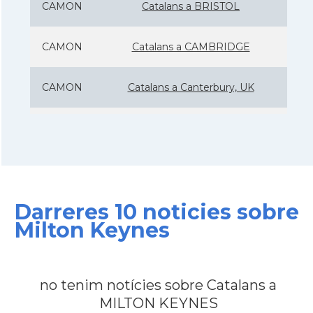
CAMON
Catalans a BRISTOL
CAMON
Catalans a CAMBRIDGE
CAMON
Catalans a Canterbury, UK
CAMON
Catalans a Cardiff
CAMON
Catalans a Chelmsford
Darreres 10 noticies sobre
CAMON
Catalans a CHELTENHAM
Milton Keynes
CAMON
Catalans a Chester
no tenim notícies sobre Catalans a
CAMON
Catalans a DERRY
MILTON KEYNES