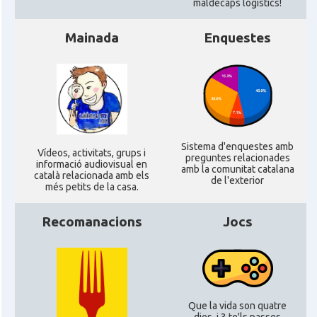
CAMON
Catalans a Ipswich
maldecaps logí­stics!
Mainada
Enquestes
CAMON
Catalans a KETTERING
CAMON
Catalans a Leeds - Uk
CAMON
Catalans a LEICESTER
Sistema d'enquestes amb
Ví­deos, activitats, grups i
preguntes relacionades
CAMON
Catalans a Lincoln
informació audiovisual en
amb la comunitat catalana
català relacionada amb els
de l'exterior
més petits de la casa.
CAMON
Catalans a LIVERPOOL
Recomanacions
Jocs
CAMON
CATALANS A LONDON - Londres
CAMON
CATALANS A MANCHESTER
Que la vida son quatre