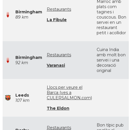
Marroc amb
plats com
Restaurants
Birmingham
tagines i
89 km
couscous. Bon
La Fibule
servei en un
restaurant
petit i acollidor
Cuina India
Restaurants
amb molt bon
Birmingham
servei i una
92 km
Varanasi
decoració
original
Llocs per veure el
Barça (ves a
Leeds
CULERSALMON.com)
107 km
The Eldon
Bon típic pub
Restaurants