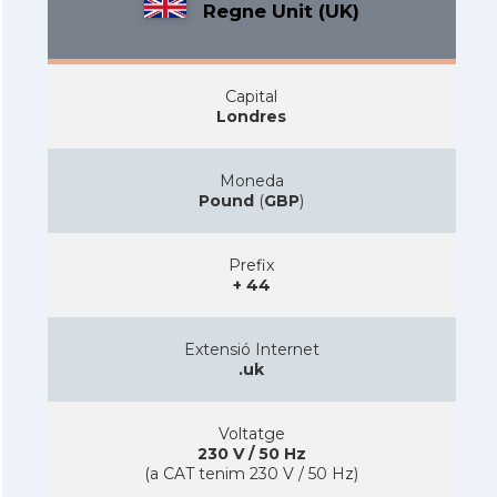
Regne Unit (UK)
Capital
Londres
Moneda
Pound
(
GBP
)
Prefix
+ 44
Extensió Internet
.uk
Voltatge
230 V / 50 Hz
(a CAT tenim 230 V / 50 Hz)