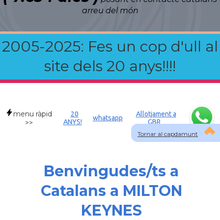
arreu del món
2005-2025: Fes un cop d'ull al
site dels 20 anys!!!!
menu ràpid
20
Allotjament a
whatsapp
ANYS!
GBR
>>
Tornar al capdamunt
Benvingudes/ts a
Catalans a MILTON
KEYNES