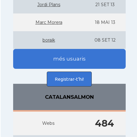
Jordi Plans
21 SET 13
Marc Morera
18 MAI 13
boraik
08 SET 12
més usuaris
Registrar-t'hi!
CATALANSALMON
484
Webs