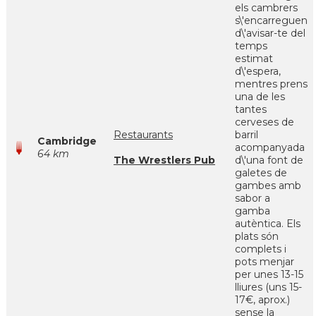
els cambrers
s\'encarreguen
d\'avisar-te del
temps
estimat
d\'espera,
mentres prens
una de les
tantes
cerveses de
Restaurants
barril
Cambridge
acompanyada
64 km
The Wrestlers Pub
d\'una font de
galetes de
gambes amb
sabor a
gamba
autèntica. Els
plats són
complets i
pots menjar
per unes 13-15
lliures (uns 15-
17€, aprox.)
sense la