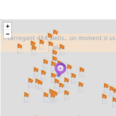
+
−
... carregant 484 webs... un moment si us
plau