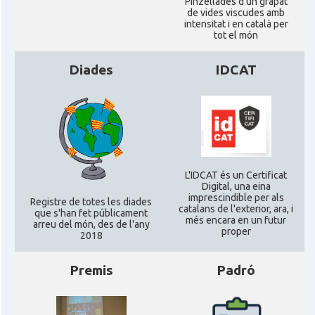
Pinzellades d'un grapat
Consolat
Consolat general a Edinburgh
de vides viscudes amb
intensitat i en català per
tot el món
Consolat
Consolat general a London
Diades
IDCAT
Ambaixada espanyola a Regne Unit
Ambaixada
(UK)
* + ambaixades i consolats
L'IDCAT és un Certificat
Digital, una eina
imprescindible per als
Registre de totes les diades
catalans de l'exterior, ara, i
que s'han fet públicament
més encara en un futur
arreu del món, des de l'any
proper
2018
Premis
Padró