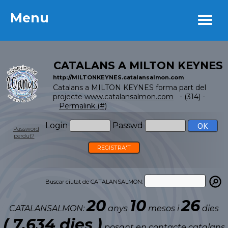
Menu
Menu
CATALANS A MILTON KEYNES
http://MILTONKEYNES.catalansalmon.com
Catalans a MILTON KEYNES forma part del
projecte
www.catalansalmon.com
- (314) -
Permalink (#)
Login
Passwd
Password
perdut?
REGISTRA'T
Buscar ciutat de CATALANSALMON:
20
10
26
CATALANSALMON:
anys
mesos i
dies
( 7.634 dies )
posant en contacte catalans