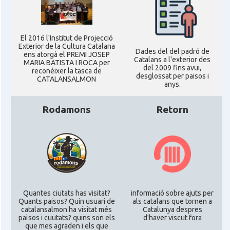
El 2016 l'Institut de Projecció
Exterior de la Cultura Catalana
Dades del del padró de
ens atorgà el PREMI JOSEP
Catalans a l'exterior des
MARIA BATISTA I ROCA per
del 2009 fins avui,
reconéixer la tasca de
desglossat per paisos i
CATALANSALMON
anys.
Rodamons
Retorn
Quantes ciutats has visitat?
informació sobre ajuts per
Quants paisos? Quin usuari de
als catalans que tornen a
catalansalmon ha visitat més
Catalunya despres
països i cuutats? quins son els
d'haver viscut fora
que mes agraden i els que