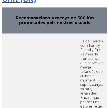
Recomanacions a menys de 500 Km
proposades pels nostres usuaris
Es defineixen
com Family
Friendly Pub.
Fa més de
trenta anys
que serveixen
menjar
tailandés que
cuinen al
moment:
sopes, currys,
saltats,
amanides.
Encara que
pot ser una
estona llarga,