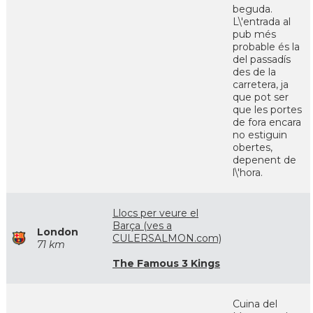
beguda.
L\'entrada al
pub més
probable és la
del passadís
des de la
carretera, ja
que pot ser
que les portes
de fora encara
no estiguin
obertes,
depenent de
l\'hora.
Llocs per veure el
Barça (ves a
London
CULERSALMON.com)
71 km
The Famous 3 Kings
Cuina del