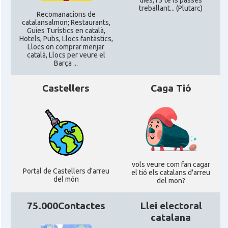
dies, i 3 te'ls passes
CAMON
Catalans a MILTON KEYNES
treballant... (Plutarc)
Recomanacions de
catalansalmon; Restaurants,
Guies Turístics en català,
CAMON
Catalans a Newcastle upon Tyne
Hotels, Pubs, Llocs fantàstics,
Llocs on comprar menjar
català, Llocs per veure el
Barça ...
CAMON
Catalans a NOTTINGHAM
Castellers
Caga Tió
CAMON
Catalans a OXFORD, UK, Anglaterra
CAMON
Catalans a Portsmouth
CAMON
Catalans a READING
vols veure com fan cagar
Portal de Castellers d'arreu
el tió els catalans d'arreu
del món
del mon?
CAMON
Catalans a RUGBY
75.000Contactes
Llei electoral
CAMON
Catalans a SHEFFIELD
catalana