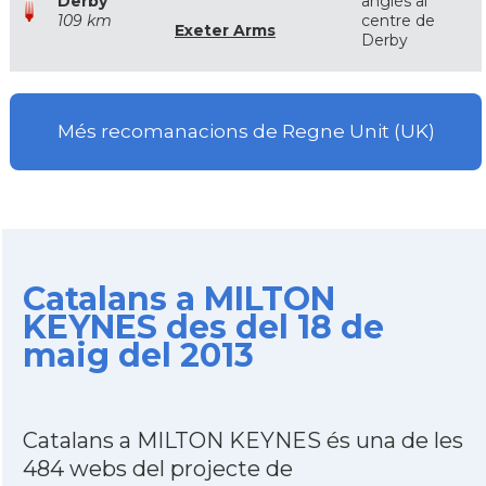
Derby
anglès al
109 km
centre de
Exeter Arms
Derby
Més recomanacions de Regne Unit (UK)
Catalans a MILTON
KEYNES des del 18 de
maig del 2013
Catalans a MILTON KEYNES és una de les
484 webs del projecte de