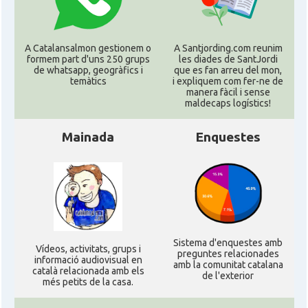
A Catalansalmon gestionem o
A Santjording.com reunim
formem part d'uns 250 grups
les diades de SantJordi
de whatsapp, geogràfics i
que es fan arreu del mon,
temàtics
i expliquem com fer-ne de
manera fàcil i sense
maldecaps logí­stics!
Mainada
Enquestes
Sistema d'enquestes amb
Ví­deos, activitats, grups i
preguntes relacionades
informació audiovisual en
amb la comunitat catalana
català relacionada amb els
de l'exterior
més petits de la casa.