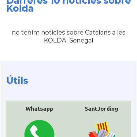
Darreres 10 noticies sobre
Kolda
no tenim notícies sobre Catalans a les
KOLDA, Senegal
Útils
Whatsapp
SantJording