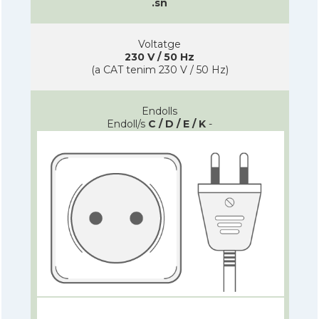
.sn
Voltatge
230 V / 50 Hz
(a CAT tenim 230 V / 50 Hz)
Endolls
Endoll/s
C / D / E / K
-