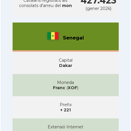
427.423
Catalans registrats als
consolats d'arreu del
mon
(gener 2026)
Senegal
Capital
Dakar
Moneda
Franc
(
XOF
)
Prefix
+ 221
Extensió Internet