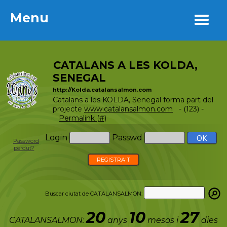
Menu
Menu
CATALANS A LES KOLDA,
SENEGAL
http://Kolda.catalansalmon.com
Catalans a les KOLDA, Senegal forma part del
projecte
www.catalansalmon.com
- (123) -
Permalink (#)
Login
Passwd
Password
perdut?
REGISTRA'T
Buscar ciutat de CATALANSALMON:
20
10
27
CATALANSALMON:
anys
mesos i
dies