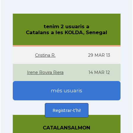
tenim 2 usuaris a
Catalans a les KOLDA, Senegal
Cristina R.
29 MAR 13
Irene Rovira Riera
14 MAR 12
més usuaris
Registrar-t'hi!
CATALANSALMON