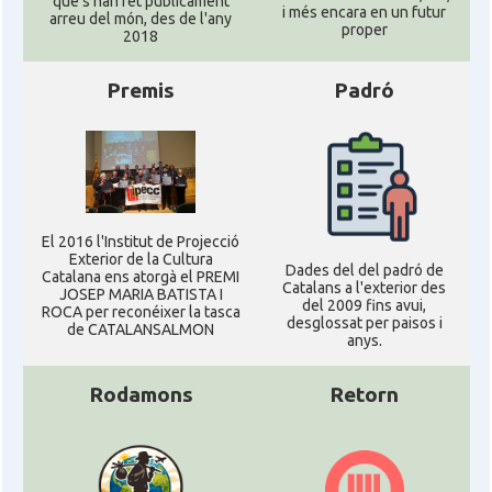
que s'han fet públicament
i més encara en un futur
arreu del món, des de l'any
proper
2018
Premis
Padró
El 2016 l'Institut de Projecció
Exterior de la Cultura
Dades del del padró de
Catalana ens atorgà el PREMI
Catalans a l'exterior des
JOSEP MARIA BATISTA I
del 2009 fins avui,
ROCA per reconéixer la tasca
desglossat per paisos i
de CATALANSALMON
anys.
Rodamons
Retorn