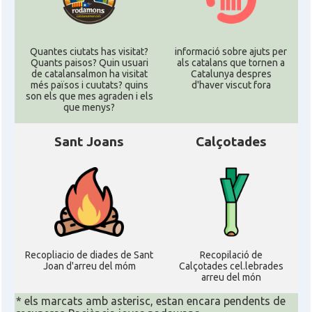
Quantes ciutats has visitat?
informació sobre ajuts per
Quants paisos? Quin usuari
als catalans que tornen a
de catalansalmon ha visitat
Catalunya despres
més països i cuutats? quins
d'haver viscut fora
son els que mes agraden i els
que menys?
Sant Joans
Calçotades
Recopliacio de diades de Sant
Recopilació de
Joan d'arreu del móm
Calçotades cel.lebrades
arreu del món
* els marcats amb asterisc, estan encara pendents de