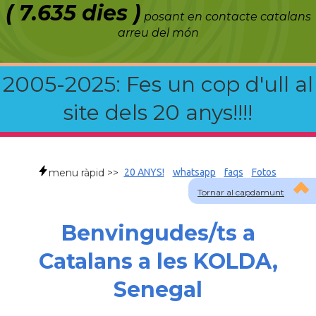
( 7.635 dies )
posant en contacte catalans
arreu del món
2005-2025: Fes un cop d'ull al
site dels 20 anys!!!!
menu ràpid >>
20 ANYS!
whatsapp
faqs
Fotos
Tornar al capdamunt
Benvingudes/ts a
Catalans a les KOLDA,
Senegal