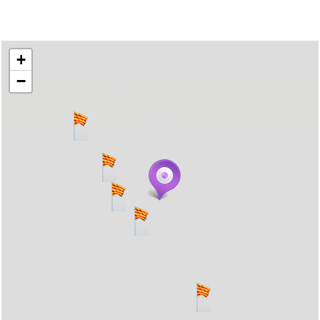
+
−
... carregant 484 webs... un moment si us
plau