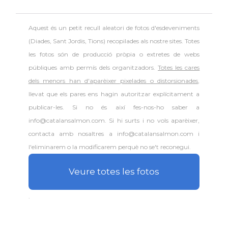
Aquest és un petit recull aleatori de
fotos d'esdeveniments
(Diades, Sant Jordis, Tions) recopilades als nostre sites. Totes
les fotos són de producció pròpia o extretes de webs
públiques amb permís dels organitzadors.
Totes les cares
dels menors han d'aparèixer pixelades o distorsionades
,
llevat que els pares ens hagin autoritzar explícitament a
publicar-les. Si no és així fes-nos-ho saber a
info@catalansalmon.com. Si hi surts i no vols aparèixer,
contacta amb nosaltres a info@catalansalmon.com i
l'eliminarem o la modificarem perquè no se't reconegui.
Veure totes les fotos
.