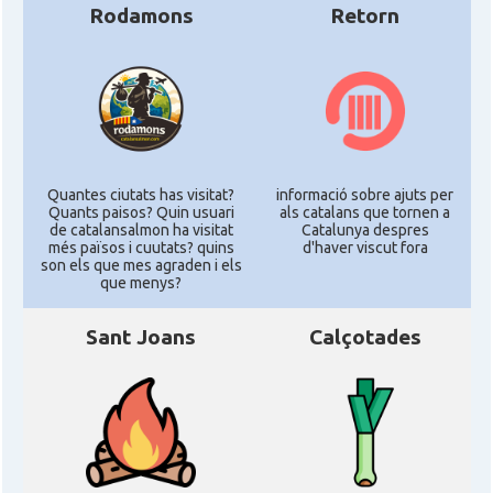
Rodamons
Retorn
Quantes ciutats has visitat?
informació sobre ajuts per
Quants paisos? Quin usuari
als catalans que tornen a
de catalansalmon ha visitat
Catalunya despres
més països i cuutats? quins
d'haver viscut fora
son els que mes agraden i els
que menys?
Sant Joans
Calçotades