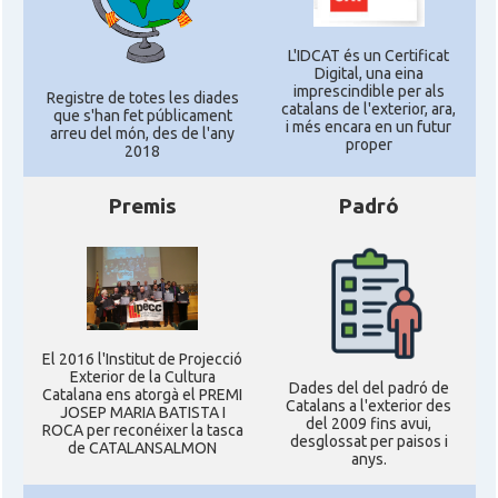
L'IDCAT és un Certificat
Digital, una eina
imprescindible per als
Registre de totes les diades
catalans de l'exterior, ara,
que s'han fet públicament
i més encara en un futur
arreu del món, des de l'any
proper
2018
Premis
Padró
El 2016 l'Institut de Projecció
Exterior de la Cultura
Dades del del padró de
Catalana ens atorgà el PREMI
Catalans a l'exterior des
JOSEP MARIA BATISTA I
del 2009 fins avui,
ROCA per reconéixer la tasca
desglossat per paisos i
de CATALANSALMON
anys.