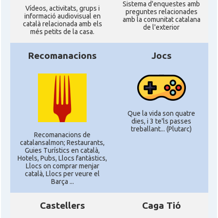
Sistema d'enquestes amb
Ví­deos, activitats, grups i
preguntes relacionades
informació audiovisual en
amb la comunitat catalana
català relacionada amb els
de l'exterior
més petits de la casa.
Recomanacions
Jocs
Que la vida son quatre
dies, i 3 te'ls passes
treballant... (Plutarc)
Recomanacions de
catalansalmon; Restaurants,
Guies Turístics en català,
Hotels, Pubs, Llocs fantàstics,
Llocs on comprar menjar
català, Llocs per veure el
Barça ...
Castellers
Caga Tió