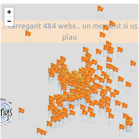
+
−
... carregant 484 webs... un moment si us
plau