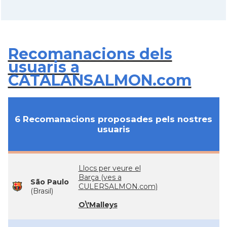
Recomanacions dels
usuaris a
CATALANSALMON.com
6 Recomanacions proposades pels nostres
usuaris
Llocs per veure el
Barça (ves a
São Paulo
CULERSALMON.com)
(Brasil)
O\'Malleys