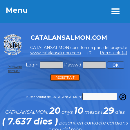
Menu
Menu
CATALANSALMON.COM
CATALANSALMON.com forma part del projecte
www.catalansalmon.com
- (0) -
Permalink (#)
Login
Passwd
Password
perdut?
REGISTRA'T
Buscar ciutat de CATALANSALMON:
20
10
29
CATALANSALMON:
anys
mesos i
dies
( 7.637 dies )
posant en contacte catalans
arreu del món