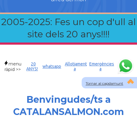
2005-2025: Fes un cop d'ull al
site dels 20 anys!!!!
menu
20
Allotjament
Emergències
whatsapp
ANYS!
a
a
ràpid >>
Tornar al capdamunt
Benvingudes/ts a
CATALANSALMON.com