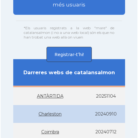
més usuaris
*Els usuaris registrats a la web "mare" de
catalansalmon (i no a una web local) són els que no
han trobat una web allà on viuen
Registrar-t'hi!
Darreres webs de catalansalmon
ANTÀRTIDA
20251104
Charleston
20240910
Coimbra
20240712