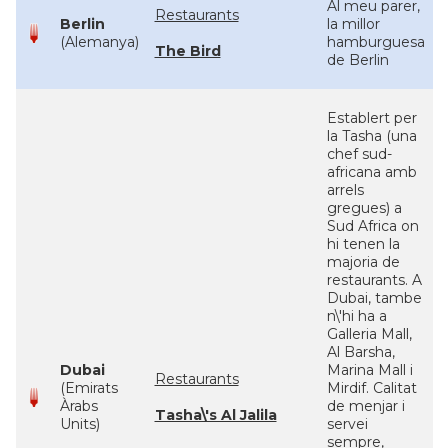
Al meu parer,
Restaurants
Berlin
la millor
(Alemanya)
hamburguesa
The Bird
de Berlin
Establert per
la Tasha (una
chef sud-
africana amb
arrels
gregues) a
Sud Africa on
hi tenen la
majoria de
restaurants. A
Dubai, tambe
n\'hi ha a
Galleria Mall,
Al Barsha,
Dubai
Marina Mall i
Restaurants
(Emirats
Mirdif. Calitat
Àrabs
de menjar i
Tasha\'s Al Jalila
Units)
servei
sempre,