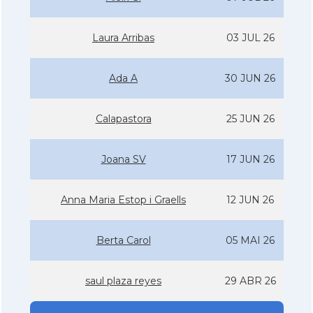
Laura Arribas
03 JUL 26
Ada A
30 JUN 26
Calapastora
25 JUN 26
Joana SV
17 JUN 26
Anna Maria Estop i Graells
12 JUN 26
Berta Carol
05 MAI 26
saul plaza reyes
29 ABR 26