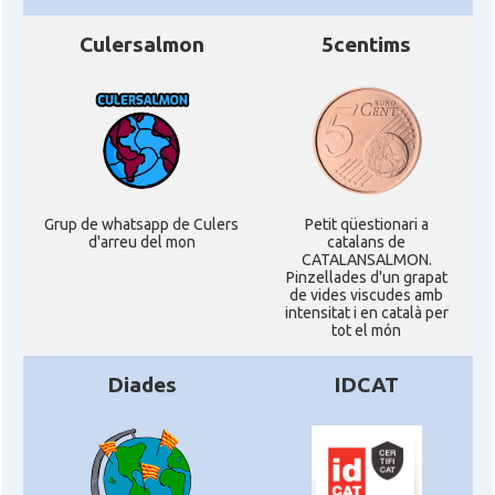
Culersalmon
5centims
Grup de whatsapp de Culers
Petit qüestionari a
d'arreu del mon
catalans de
CATALANSALMON.
Pinzellades d'un grapat
de vides viscudes amb
intensitat i en català per
tot el món
Diades
IDCAT