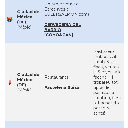
Llocs per veure el
Barça (ves a
Ciudad de
CULERSALMON.com)
México
(DF)
CERVECERIA DEL
(Mèxic)
BARRIO
(COYOACAN)
Pastisseria
amb passat
català Si us
fixeu, veureu
la Senyera a la
Ciudad de
Restaurants
façana! Hi
México
trobareu tot
(DF)
Pasteleria Suiza
tipus de
(Mèxic)
pastisseria
catalana, fins i
tot panellets
per tots
sants!!!