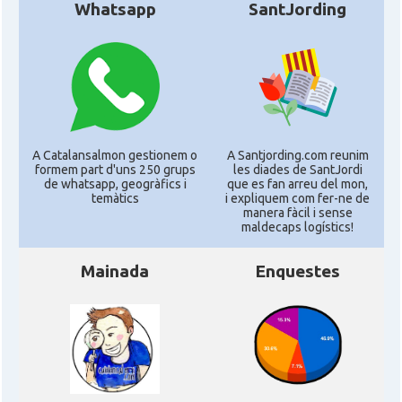
Whatsapp
SantJording
A Catalansalmon gestionem o
A Santjording.com reunim
formem part d'uns 250 grups
les diades de SantJordi
de whatsapp, geogràfics i
que es fan arreu del mon,
temàtics
i expliquem com fer-ne de
manera fàcil i sense
maldecaps logí­stics!
Mainada
Enquestes