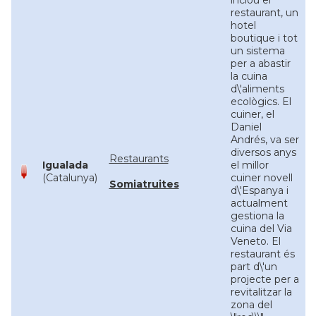
inclou el
restaurant, un
hotel
boutique i tot
un sistema
per a abastir
la cuina
d\'aliments
ecològics. El
cuiner, el
Daniel
Andrés, va ser
diversos anys
Restaurants
Igualada
el millor
(Catalunya)
cuiner novell
Somiatruites
d\'Espanya i
actualment
gestiona la
cuina del Via
Veneto. El
restaurant és
part d\'un
projecte per a
revitalitzar la
zona del