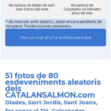
Recopliacio de diades de Sant
Recopilació de
Joan d'arreu del móm
Calçotades cel.lebrades
arreu del món
* els marcats amb asterisc, estan encara pendents de
recuperar. Paciència joves padawans...
Fes un cop d'ull a la llista sencera
51 fotos de 80
esdeveniments aleatoris
dels
CATALANSALMON.com
Diades, Sant Jordis, Sant Joans,
fer cagar el Tió, Calçotades,