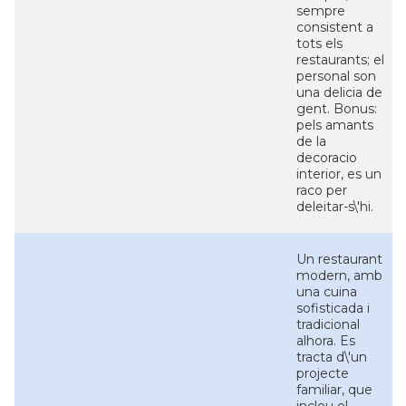
sempre
consistent a
tots els
restaurants; el
personal son
una delicia de
gent. Bonus:
pels amants
de la
decoracio
interior, es un
raco per
deleitar-s\'hi.
Un restaurant
modern, amb
una cuina
sofisticada i
tradicional
alhora. Es
tracta d\'un
projecte
familiar, que