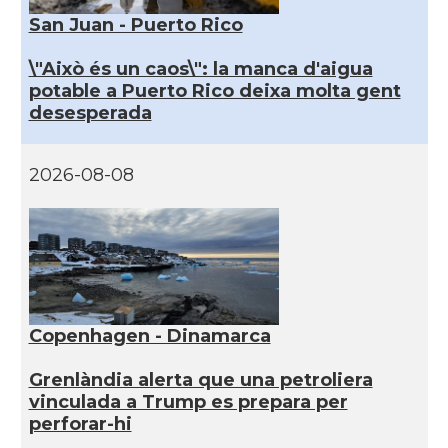
San Juan - Puerto Rico
\"Això és un caos\": la manca d'aigua
potable a Puerto Rico deixa molta gent
desesperada
2026-08-08
Copenhagen - Dinamarca
Grenlàndia alerta que una petroliera
vinculada a Trump es prepara per
perforar-hi