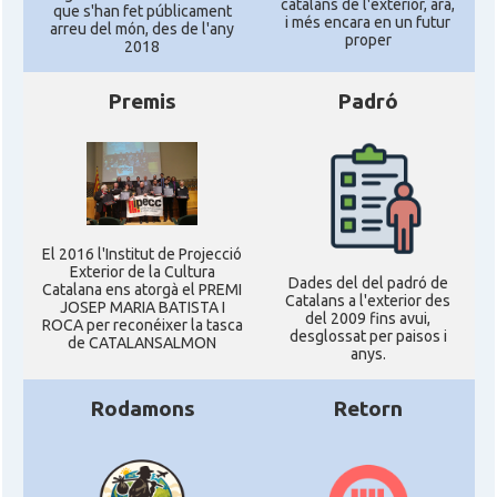
catalans de l'exterior, ara,
que s'han fet públicament
i més encara en un futur
arreu del món, des de l'any
proper
2018
Premis
Padró
El 2016 l'Institut de Projecció
Exterior de la Cultura
Dades del del padró de
Catalana ens atorgà el PREMI
Catalans a l'exterior des
JOSEP MARIA BATISTA I
del 2009 fins avui,
ROCA per reconéixer la tasca
desglossat per paisos i
de CATALANSALMON
anys.
Rodamons
Retorn