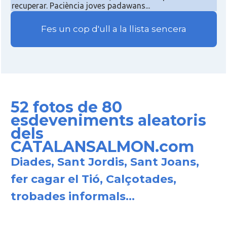
recuperar. Paciència joves padawans...
Fes un cop d'ull a la llista sencera
52 fotos de 80
esdeveniments aleatoris
dels
CATALANSALMON.com
Diades, Sant Jordis, Sant Joans,
fer cagar el Tió, Calçotades,
trobades informals...