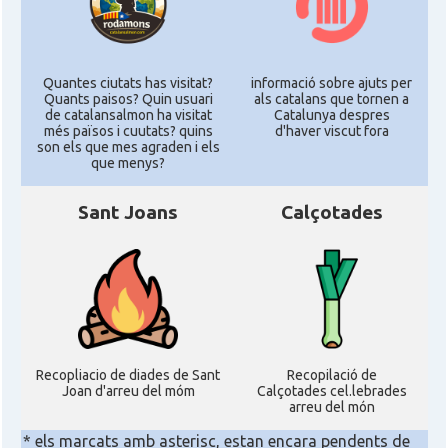
Quantes ciutats has visitat?
informació sobre ajuts per
Quants paisos? Quin usuari
als catalans que tornen a
de catalansalmon ha visitat
Catalunya despres
més països i cuutats? quins
d'haver viscut fora
son els que mes agraden i els
que menys?
Sant Joans
Calçotades
Recopliacio de diades de Sant
Recopilació de
Joan d'arreu del móm
Calçotades cel.lebrades
arreu del món
* els marcats amb asterisc, estan encara pendents de