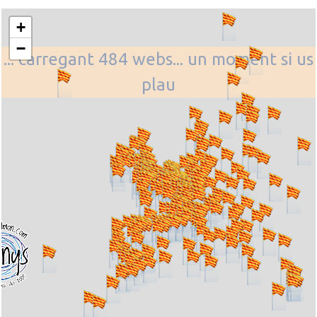
+
−
... carregant 484 webs... un moment si us
plau