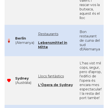
valent i
rascar-vos la
butxaca,
aquest és el
lloc
Bon
Restaurants
restaurant
Berlin
de cuina del
(Alemanya)
Lebensmittel in
sud
Mitte
d\'Alemanya
L'has vist mil
cops, segur,
pero d'aprop,
Llocs fantàstics
l'edifici de
Sydney
l'opera és
(Austràlia)
L'Òpera de Sydney
encara mes
espectacular!
I la resta del
port tambe!