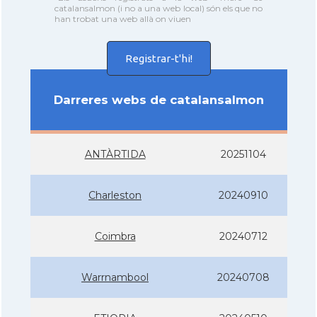
catalansalmon (i no a una web local) són els que no
han trobat una web allà on viuen
Registrar-t'hi!
Darreres webs de catalansalmon
ANTÀRTIDA
20251104
Charleston
20240910
Coimbra
20240712
Warrnambool
20240708