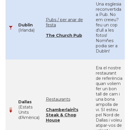
Una esglesia
reconvertida
a Pub. No
Pubs / per anar de
em creieu?
Dublin
festa
feu un cop
(Irlanda)
d'ull a les
The Church Pub
fotos!
Nomñes
podia ser a
Dublin!
Era el nostre
restaurant
de referència
quan voliem
fer un bon
tall de carn i
Restaurants
una bona
Dallas
ampolla de
(Estats
Chamberlain\'s
vi. SI esteu
Units
Steak & Chop
pel Nord de
d'Amèrica)
House
Dallas i voleu
atipar-vos de