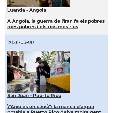
Luanda - Angola
A Angola, la guerra de l'Iran fa els pobres
més pobres i els rics més rics
2026-08-08
San Juan - Puerto Rico
\"Això és un caos\": la manca d'aigua
potable a Puerto Rico deixa molta gent