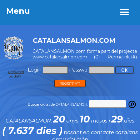
Menu
Menu
CATALANSALMON.COM
CATALANSALMON.com forma part del projecte
www.catalansalmon.com
- (0) -
Permalink (#)
Login
Passwd
Password
perdut?
REGISTRA'T
Buscar ciutat de CATALANSALMON:
20
10
29
CATALANSALMON:
anys
mesos i
dies
( 7.637 dies )
posant en contacte catalans
arreu del món