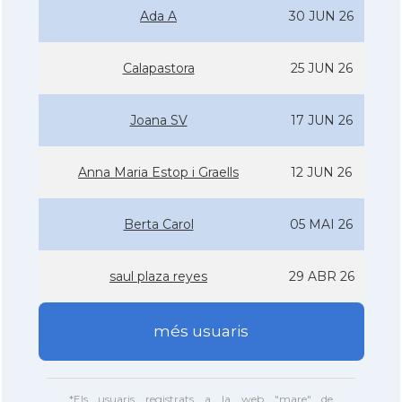
Ada A
30 JUN 26
Calapastora
25 JUN 26
Joana SV
17 JUN 26
Anna Maria Estop i Graells
12 JUN 26
Berta Carol
05 MAI 26
saul plaza reyes
29 ABR 26
més usuaris
*Els usuaris registrats a la web "mare" de