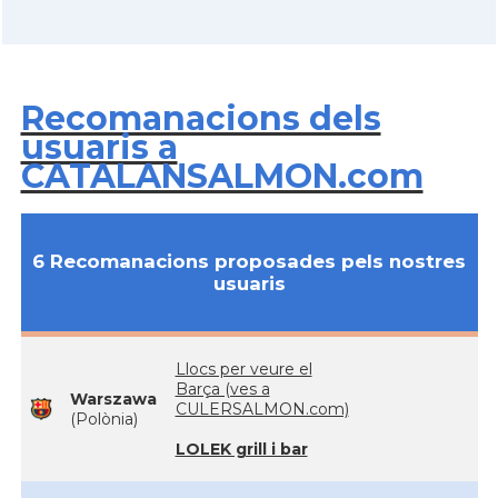
Recomanacions dels
usuaris a
CATALANSALMON.com
6 Recomanacions proposades pels nostres
usuaris
Llocs per veure el
Barça (ves a
Warszawa
CULERSALMON.com)
(Polònia)
LOLEK grill i bar