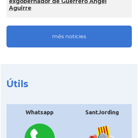
exgobernador de Guerrero Ángel
Aguirre
més noticies
Útils
Whatsapp
SantJording