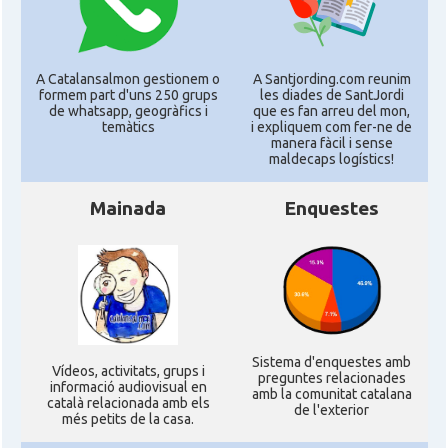
A Catalansalmon gestionem o
A Santjording.com reunim
formem part d'uns 250 grups
les diades de SantJordi
de whatsapp, geogràfics i
que es fan arreu del mon,
temàtics
i expliquem com fer-ne de
manera fàcil i sense
maldecaps logí­stics!
Mainada
Enquestes
Sistema d'enquestes amb
Ví­deos, activitats, grups i
preguntes relacionades
informació audiovisual en
amb la comunitat catalana
català relacionada amb els
de l'exterior
més petits de la casa.