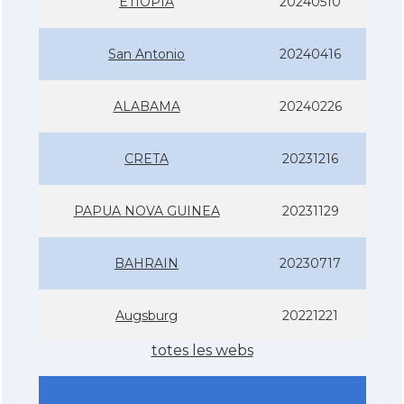
ETIOPIA
20240510
San Antonio
20240416
ALABAMA
20240226
CRETA
20231216
PAPUA NOVA GUINEA
20231129
BAHRAIN
20230717
Augsburg
20221221
totes les webs