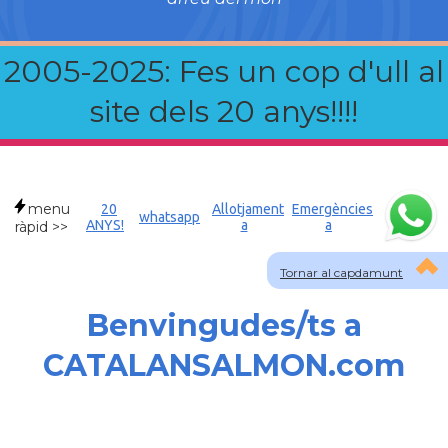
2005-2025: Fes un cop d'ull al
site dels 20 anys!!!!
menu
20
Allotjament
Emergències
whatsapp
ANYS!
a
a
ràpid >>
Tornar al capdamunt
Benvingudes/ts a
CATALANSALMON.com