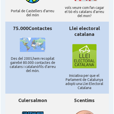
vols veure com fan cagar
Portal de Castellers d'arreu
el tió els catalans d'arreu
del món
del mon?
75.000Contactes
Llei electoral
catalana
Des del 2005,hem recopilat
gairebé 80.000 contactes de
catalans i catalanòfils d'arreu
del món.
Iniciativa per que el
Parlament de Catalunya
adopti una Llei Electoral
Catalana
Culersalmon
5centims