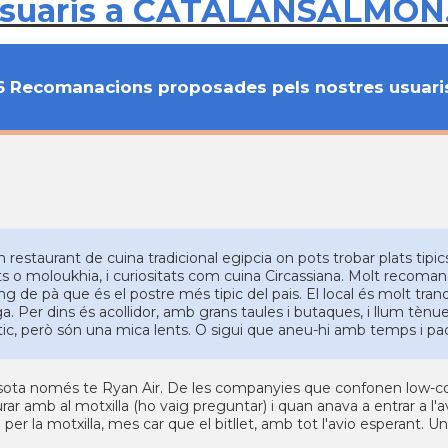
usuaris a CATALANSALMON
6 Recomanacions proposades pels nostres usuari
n restaurant de cuina tradicional egipcia on pots trobar plats ti
its o moloukhia, i curiositats com cuina Circassiana. Molt recoman
ng de pà que és el postre més tipic del pais. El local és molt tra
ga. Per dins és acollidor, amb grans taules i butaques, i llum tènu
stic, però són una mica lents. O sigui que aneu-hi amb temps i pac
sota només te Ryan Air. De les companyies que confonen low-co
urar amb al motxilla (ho vaig preguntar) i quan anava a entrar a l
 per la motxilla, mes car que el bitllet, amb tot l'avio esperant. 