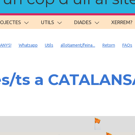
ROJECTES
UTILS
DIADES
XERREM?
 ANYS!
Whatsapp
Utils
allotjament/feina...
Retorn
FAQs
es/ts a CATALAN