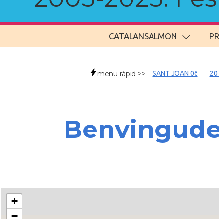
CATALANSALMON
P
menu ràpid >>
SANT JOAN 06
20
Benvingud
+
−