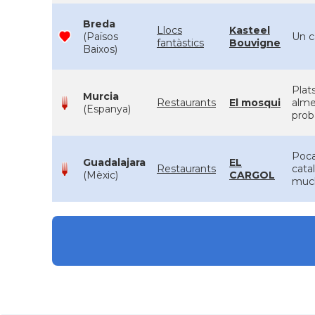
Breda
Llocs
Kasteel
(Països
Un c
fantàstics
Bouvigne
Baixos)
Plat
Murcia
Restaurants
El mosqui
alme
(Espanya)
proba
Poca
Guadalajara
EL
Restaurants
cata
(Mèxic)
CARGOL
much