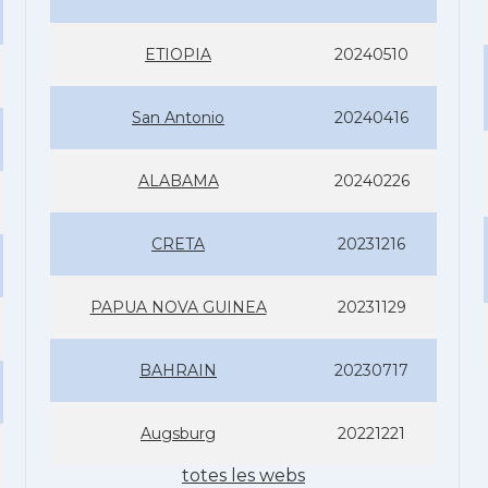
ETIOPIA
20240510
San Antonio
20240416
ALABAMA
20240226
CRETA
20231216
PAPUA NOVA GUINEA
20231129
BAHRAIN
20230717
Augsburg
20221221
totes les webs