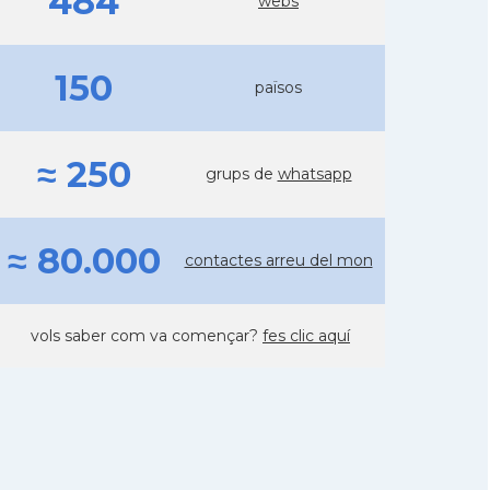
484
webs
150
països
≈ 250
grups de
whatsapp
≈ 80.000
contactes arreu del mon
vols saber com va començar?
fes clic aquí