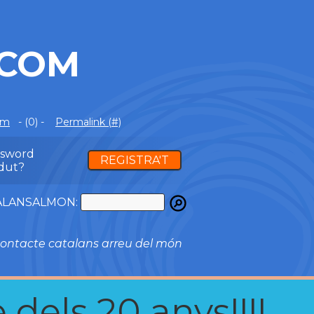
.COM
om
- (0) -
Permalink (#)
ssword
REGISTRA'T
dut?
ATALANSALMON:
ontacte catalans arreu del món
 dels 20 anys!!!!