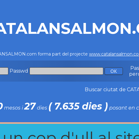
ATALANSALMON
NSALMON.com forma part del projecte
www.catalansalmon.c
Pa
Passwd
per
Buscar ciutat de C
0
27
( 7.635 dies )
mesos i
dies
posant en c
n cop d'ull al site