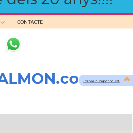
CONTACTE
SALMON.com
Tornar al capdamunt