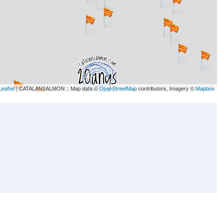
Leaflet
| CATALANSALMON :: Map data ©
OpenStreetMap
contributors, Imagery ©
Mapbox