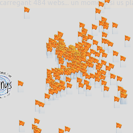
. carregant 484 webs... un moment si us p