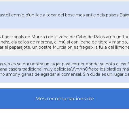
astell enmig d'un llac a tocar del bosc mes antic dels paisos Baix
s tradicionals de Murcia i de la zona de Cabo de Palos amb un 
ndra, els callos de morena, el mújol con leche de tigre y mango, i 
r el paparajote, un postre Murcia on es fregeix la fulla del llimone
s veces se encuentra un lugar para comer donde se nota el cari
lana casera tradicional muy deliciosa.\r\n\r\nOfrece los platillos
o amor y ganas de agradar al comensal. Sin duda es un lugar p
Més recomanacions de