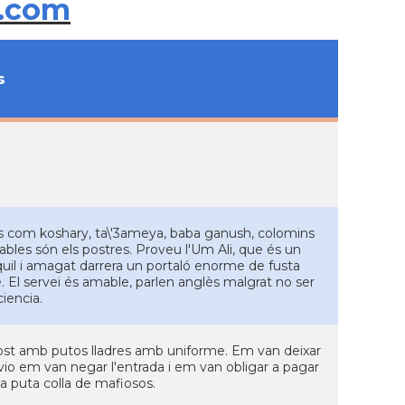
.com
s
pics com koshary, ta\'3ameya, baba ganush, colomins
ables són els postres. Proveu l'Um Ali, que és un
nquil i amagat darrera un portaló enorme de fusta
e. El servei és amable, parlen anglès malgrat no ser
iencia.
st amb putos lladres amb uniforme. Em van deixar
'avio em van negar l'entrada i em van obligar a pagar
Una puta colla de mafiosos.