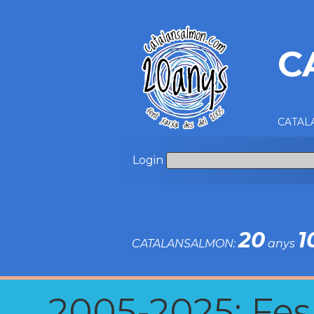
C
CATALA
Login
20
1
CATALANSALMON:
anys
2005-2025: Fes u