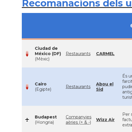
Recomanacions dels 
Ciudad de
México (DF)
Restaurants
CARMEL
(Mèxic)
És u
farc
Cairo
Abou el
Restaurants
pudi
(Egipte)
Sid
anti
turi
Per 
Budapest
Companyies
Wizz Air
fact
(Hongria)
aèries (+ & -)
extra