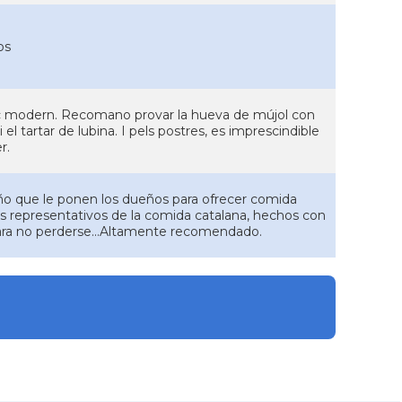
os
toc modern. Recomano provar la hueva de mújol con
el tartar de lubina. I pels postres, es imprescindible
r.
ño que le ponen los dueños para ofrecer comida
 más representativos de la comida catalana, hechos con
ara no perderse...Altamente recomendado.