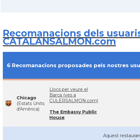
Recomanacions dels usuari
CATALANSALMON.com
6 Recomanacions proposades pels nostres usu
Llocs per veure el
Barça (ves a
Chicago
CULERSALMON.com)
(Estats Units
d'Amèrica)
The Embassy Public
House
Aquest restauran