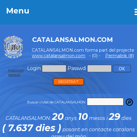
Menu
Menu
CATALANSALMON.COM
CATALANSALMON.com forma part del projecte
www.catalansalmon.com
- (0) -
Permalink (#)
Login
Passwd
Password
perdut?
REGISTRA'T
Buscar ciutat de CATALANSALMON:
20
10
29
CATALANSALMON:
anys
mesos i
dies
( 7.637 dies )
posant en contacte catalans
arreu del món