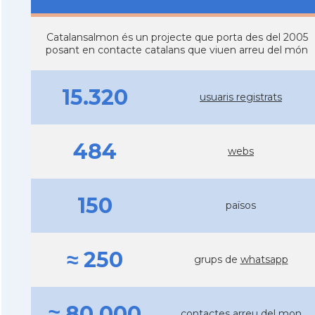
Catalansalmon és un projecte que porta des del 2005
posant en contacte catalans que viuen arreu del món
15.320
usuaris registrats
484
webs
150
països
≈ 250
grups de
whatsapp
≈ 80.000
contactes arreu del mon