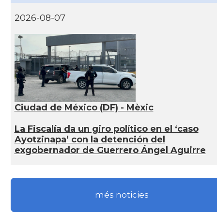
2026-08-07
Ciudad de México (DF) - Mèxic
La Fiscalía da un giro político en el ‘caso
Ayotzinapa’ con la detención del
exgobernador de Guerrero Ángel Aguirre
més noticies