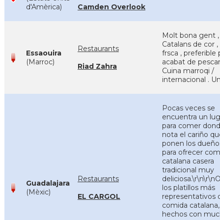
d'Amèrica)
Camden Overlook
Molt bona gent ,
Catalans de cor ,
Restaurants
Essaouira
frsca , preferible 
(Marroc)
acabat de pescar
Riad Zahra
Cuina marroqi /
internacional . U
Pocas veces se
encuentra un lug
para comer dond
nota el cariño qu
ponen los dueño
para ofrecer com
catalana casera
tradicional muy
Restaurants
deliciosa.\r\n\r\n
Guadalajara
los platillos más
(Mèxic)
EL CARGOL
representativos 
comida catalana,
hechos con mu