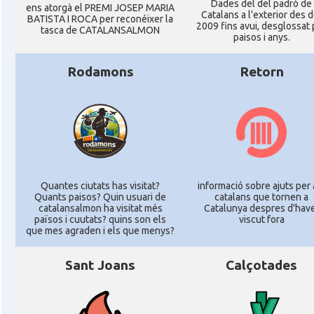
Dades del del padró de
ens atorgà el PREMI JOSEP MARIA
Catalans a l'exterior des d
BATISTA I ROCA per reconéixer la
2009 fins avui, desglossat 
tasca de CATALANSALMON
paisos i anys.
Rodamons
Retorn
Quantes ciutats has visitat?
informació sobre ajuts per 
Quants paisos? Quin usuari de
catalans que tornen a
catalansalmon ha visitat més
Catalunya despres d'hav
països i cuutats? quins son els
viscut fora
que mes agraden i els que menys?
Sant Joans
Calçotades