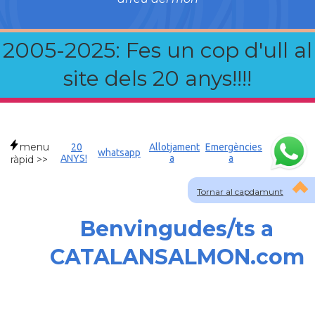
2005-2025: Fes un cop d'ull al
site dels 20 anys!!!!
menu
20
Allotjament
Emergències
whatsapp
ANYS!
a
a
ràpid >>
Tornar al capdamunt
Benvingudes/ts a
CATALANSALMON.com