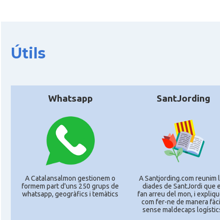
Útils
Whatsapp
SantJording
A Catalansalmon gestionem o
A Santjording.com reunim 
formem part d'uns 250 grups de
diades de SantJordi que 
whatsapp, geogràfics i temàtics
fan arreu del mon, i expliq
com fer-ne de manera fàcil
sense maldecaps logí­stic