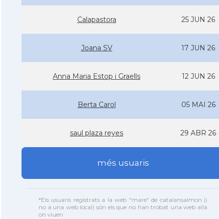
Calapastora
25 JUN 26
Joana SV
17 JUN 26
Anna Maria Estop i Graells
12 JUN 26
Berta Carol
05 MAI 26
saul plaza reyes
29 ABR 26
més usuaris
*Els usuaris registrats a la web "mare" de catalansalmon (i
no a una web local) són els que no han trobat una web allà
on viuen