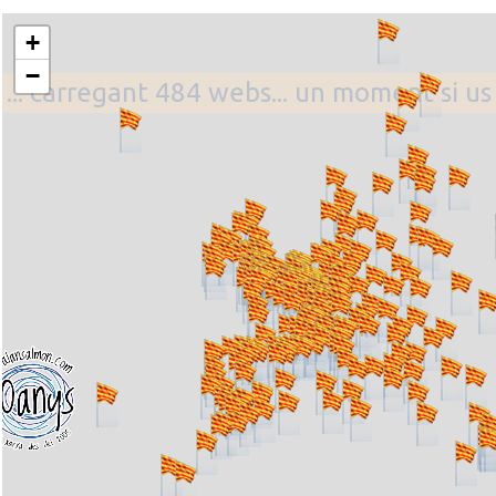
+
−
... carregant 484 webs... un moment si us