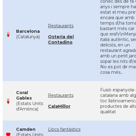
conec des de fa 
anys i sempre ha
estat el meu pref
encara que amb 
temps s\'ha torn
Restaurants
bastant més car 
Barcelona
que era!\r\nMenj
(Catalunya)
Osteria del
italià autèntic, sen
Contadino
deliciós, en un
restaurant agrada
amb un petit jard
sopar les nits d\'e
No es pot dir ma
cosa més...
Fusiò espanyola-
Coral
Restaurants
catalana amb al
Gables
toc llatinoameric
(Estats Units
CalaMillor
productes de alt
d'Amèrica)
qualitat
Camden
Llocs fantàstics
(Estats Units