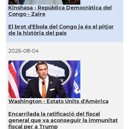
Kinshasa - República Democràtica del
Congo - Zaire
El brot d'Ebola del Congo ja és el pitjor
de la història del país
2026-08-04
Washington - Estats Units d'Amèrica
Encarrilada la ratificació del fiscal
general que va aconseguir la immunitat
fiscal per a Trump