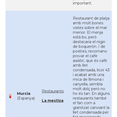
important.
Restaurant de platja
amb molt bones
vistes sobre el mar
menor. El menja
està bo, però
destacaria el nigiri
de boquerón. I de
postres, recomano
provar el cafe
asiàtic; que és cafè
amb llet
condensada, licor 43
i acabat amb una
mica de llimona i
canyella, sembla
molt dolç però no
Restaurants
Murcia
ho és tan. En alguns
(Espanya)
restaurants també
La mestiza
el fan com a
granitzat canviant la
llet condensada per