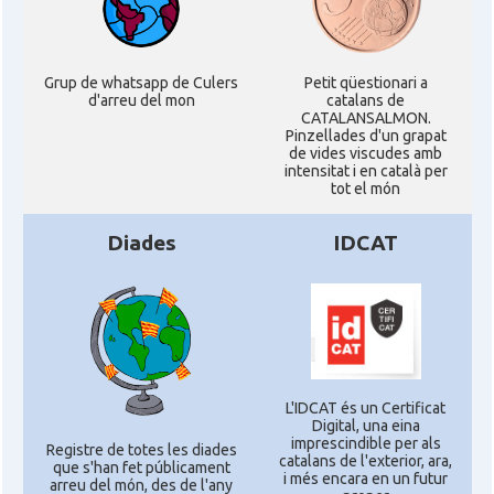
Grup de whatsapp de Culers
Petit qüestionari a
d'arreu del mon
catalans de
CATALANSALMON.
Pinzellades d'un grapat
de vides viscudes amb
intensitat i en català per
tot el món
Diades
IDCAT
L'IDCAT és un Certificat
Digital, una eina
imprescindible per als
Registre de totes les diades
catalans de l'exterior, ara,
que s'han fet públicament
i més encara en un futur
arreu del món, des de l'any