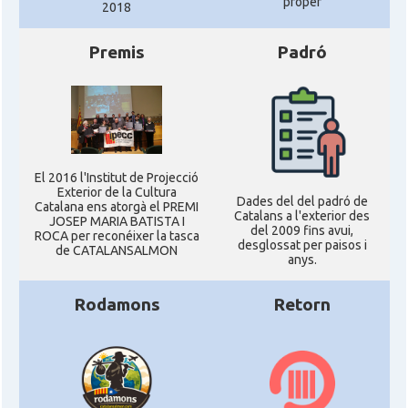
proper
2018
Premis
Padró
El 2016 l'Institut de Projecció
Exterior de la Cultura
Dades del del padró de
Catalana ens atorgà el PREMI
Catalans a l'exterior des
JOSEP MARIA BATISTA I
del 2009 fins avui,
ROCA per reconéixer la tasca
desglossat per paisos i
de CATALANSALMON
anys.
Rodamons
Retorn