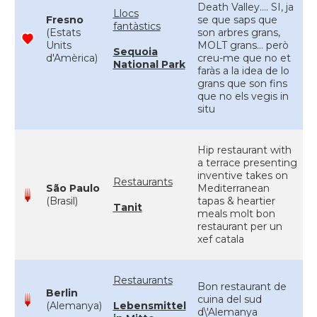
Death Valley.... SI, ja
Llocs
Fresno
se que saps que
fantàstics
(Estats
son arbres grans,
Units
MOLT grans... però
Sequoia
d'Amèrica)
creu-me que no et
National Park
faràs a la idea de lo
grans que son fins
que no els vegis in
situ
Hip restaurant with
a terrace presenting
inventive takes on
Restaurants
São Paulo
Mediterranean
(Brasil)
tapas & heartier
Tanit
meals molt bon
restaurant per un
xef catala
Restaurants
Bon restaurant de
Berlin
cuina del sud
(Alemanya)
Lebensmittel
d\'Alemanya