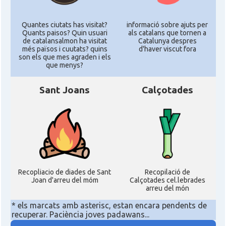
Quantes ciutats has visitat?
informació sobre ajuts per
Quants paisos? Quin usuari
als catalans que tornen a
de catalansalmon ha visitat
Catalunya despres
més països i cuutats? quins
d'haver viscut fora
son els que mes agraden i els
que menys?
Sant Joans
Calçotades
Recopliacio de diades de Sant
Recopilació de
Joan d'arreu del móm
Calçotades cel.lebrades
arreu del món
* els marcats amb asterisc, estan encara pendents de
recuperar. Paciència joves padawans...