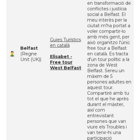
en transformació de
conflictes i justícia
social a Belfast. El
meu interès per la
ciutat m'ha portat a
voler compartir-lo
amb més gent, per
Guies Turístics
això organitzo l'únic
en català
Belfast
free tour a Belfast
(Regne
en català. Es tracta
Elisabet -
Unit (UK))
d'un tour polític a la
Free tour
zona de West
West Belfast
Belfast. Sereu un
màxim de 5
persones adultes en
aquest tour.
Compartiré amb tu
tot el que he après
durant el màster,
així com
entrevistant
persones que van
viure els Troubles i
van tenir-hi una
participació