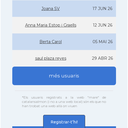
Joana SV
17 JUN 26
Anna Maria Estop i Graells
12 JUN 26
Berta Carol
05 MAI 26
saul plaza reyes
29 ABR 26
més usuaris
*Els usuaris registrats a la web "mare" de
catalansalmon (i no a una web local) són els que no
han trobat una web allà on viuen
Registrar-t'hi!