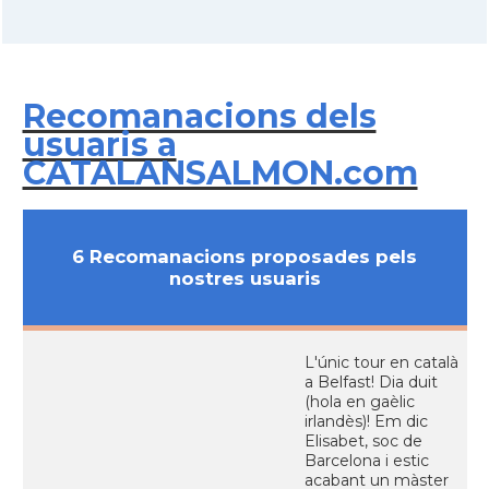
Recomanacions dels
usuaris a
CATALANSALMON.com
6 Recomanacions proposades pels
nostres usuaris
L'únic tour en català
a Belfast! Dia duit
(hola en gaèlic
irlandès)! Em dic
Elisabet, soc de
Barcelona i estic
acabant un màster