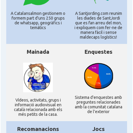
A Catalansalmon gestionem o
A Santjording.com reunim
formem part d'uns 250 grups
les diades de SantJordi
de whatsapp, geogràfics i
que es fan arreu del mon,
temàtics
i expliquem com fer-ne de
manera fàcil i sense
maldecaps logí­stics!
Mainada
Enquestes
Sistema d'enquestes amb
Ví­deos, activitats, grups i
preguntes relacionades
informació audiovisual en
amb la comunitat catalana
català relacionada amb els
de l'exterior
més petits de la casa.
Recomanacions
Jocs