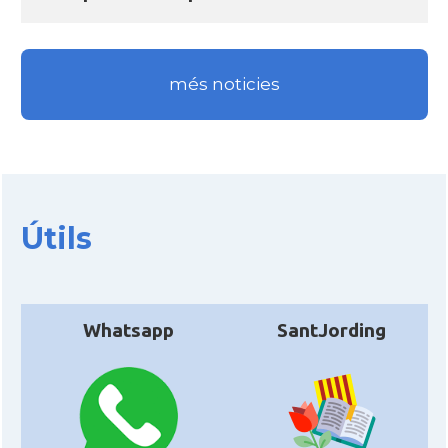
més noticies
Útils
Whatsapp
SantJording