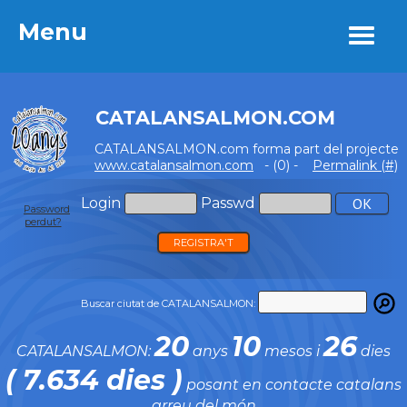
Menu
Menu
CATALANSALMON.COM
CATALANSALMON.com forma part del projecte
www.catalansalmon.com
- (0) -
Permalink (#)
Login
Passwd
Password
perdut?
REGISTRA'T
Buscar ciutat de CATALANSALMON:
20
10
26
CATALANSALMON:
anys
mesos i
dies
( 7.634 dies )
posant en contacte catalans
arreu del món