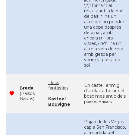
llet merengada.
\r\nTornant al
restaurant, a la part
de dalt hi ha un
altre bar on pendre
una copa després
de dinar, amb
encara millors
vistes, i n\'hi ha un
altre a vora de mar
amb gespa per
veure la posta de
sol.
Llocs
Un castell enmig
Breda
fantàstics
d'un llac a tocar del
(Països
bosc mes antic dels
Baixos)
Kasteel
paisos Baixos
Bouvigne
Pujan de les Vegas
cap a San Francisco,
a la sortida del