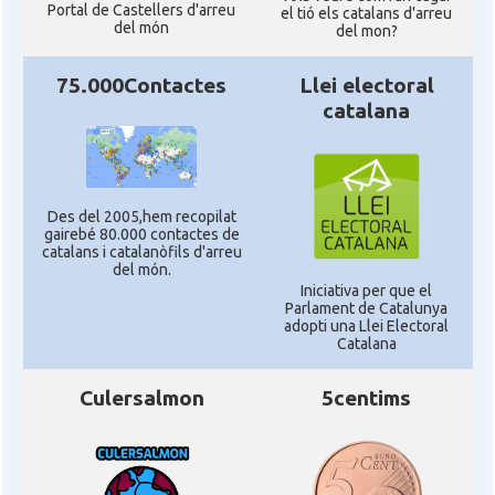
Portal de Castellers d'arreu
el tió els catalans d'arreu
del món
del mon?
75.000Contactes
Llei electoral
catalana
Des del 2005,hem recopilat
gairebé 80.000 contactes de
catalans i catalanòfils d'arreu
del món.
Iniciativa per que el
Parlament de Catalunya
adopti una Llei Electoral
Catalana
Culersalmon
5centims