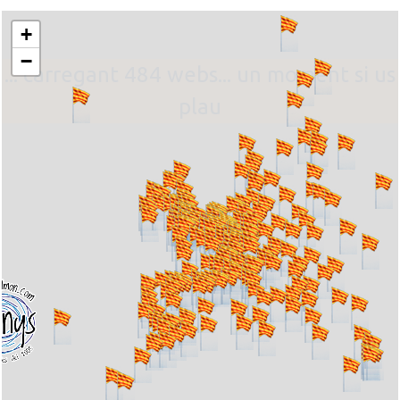
+
−
... carregant 484 webs... un moment si us
plau