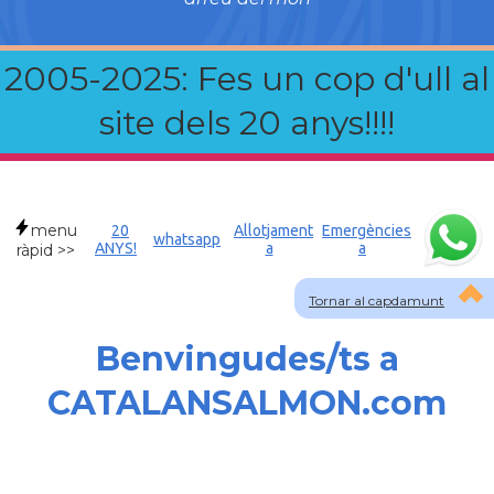
2005-2025: Fes un cop d'ull al
site dels 20 anys!!!!
menu
20
Allotjament
Emergències
whatsapp
ANYS!
a
a
ràpid >>
Tornar al capdamunt
Benvingudes/ts a
CATALANSALMON.com