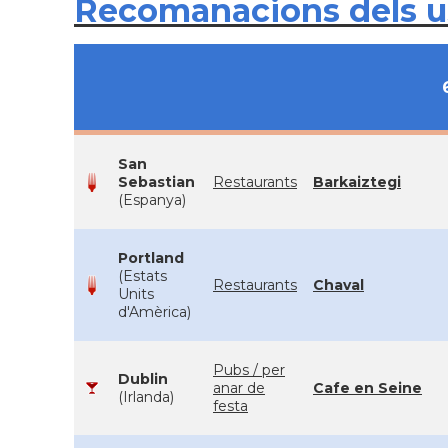
Recomanacions dels 
San
Sebastian
Restaurants
Barkaiztegi
(Espanya)
Portland
(Estats
Restaurants
Chaval
Units
d'Amèrica)
Pubs / per
Dublin
anar de
Cafe en Seine
(Irlanda)
festa