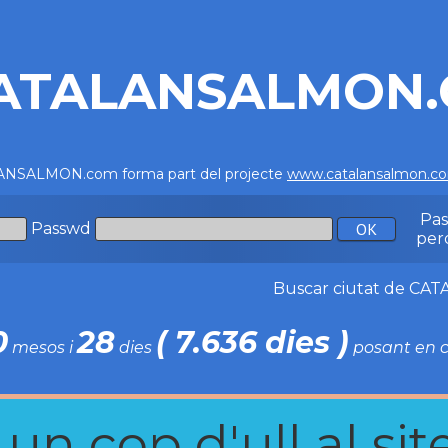
ATALANSALMON
NSALMON.com forma part del projecte
www.catalansalmon.c
Pa
Passwd
per
Buscar ciutat de C
0
28
( 7.636 dies )
mesos i
dies
posant en c
n cop d'ull al site