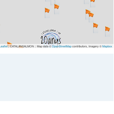
Leaflet
| CATALANSALMON :: Map data ©
OpenStreetMap
contributors, Imagery ©
Mapbox