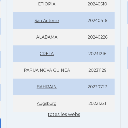
ETIOPIA
20240510
San Antonio
20240416
ALABAMA
20240226
CRETA
20231216
PAPUA NOVA GUINEA
20231129
BAHRAIN
20230717
Augsburg
20221221
totes les webs