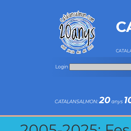
C
CATALA
Login
20
1
CATALANSALMON:
anys
2005-2025: Fes u