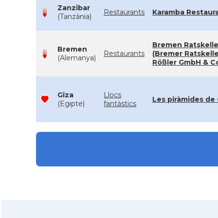
Zanzibar
Restaurants
Karamba Restaur
(Tanzània)
Bremen Ratskelle
Bremen
Restaurants
(Bremer Ratskell
(Alemanya)
Rößler GmbH & C
Giza
Llocs
Les piràmides de 
(Egipte)
fantàstics