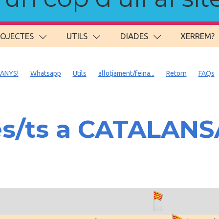
ROJECTES
UTILS
DIADES
XERREM?
 ANYS!
Whatsapp
Utils
allotjament/feina...
Retorn
FAQs
es/ts a CATALAN