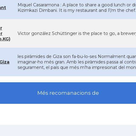
Miquel Casaramona : A place to share a good lunch or d
ant
Kizimkazi Dimbani. It is my restaurant and I\'m the chef
r
er
Victor gonzález Schüttinger is the place to go, a brewe
o.KG)
les piràmides de Giza son fa-bu-lo-ses Normalment qua
Giza
imaginar-ho més gran. Amb les piràmides passa al contr
segurament, el país que més m'ha impresionat del mon
Més recomanacions de