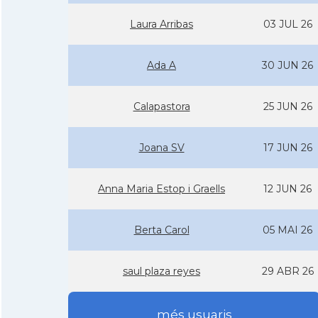
Laura Arribas
03 JUL 26
Ada A
30 JUN 26
Calapastora
25 JUN 26
Joana SV
17 JUN 26
Anna Maria Estop i Graells
12 JUN 26
Berta Carol
05 MAI 26
saul plaza reyes
29 ABR 26
més usuaris