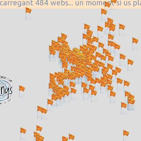
. carregant 484 webs... un moment si us p