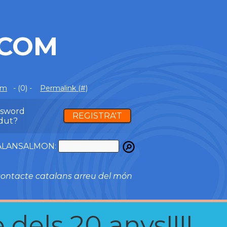
.COM
om
- (0) -
Permalink (#)
ssword
REGISTRA'T
dut?
ATALANSALMON:
ontacte catalans arreu del món
 dels 20 anys!!!!