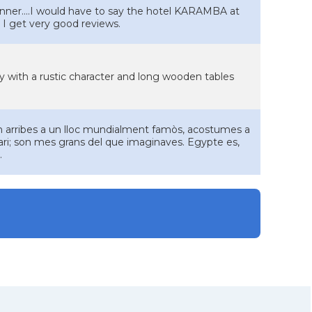
inner....I would have to say the hotel KARAMBA at
. I get very good reviews.
ry with a rustic character and long wooden tables
n arribes a un lloc mundialment famòs, acostumes a
ari; son mes grans del que imaginaves. Egypte es,
.