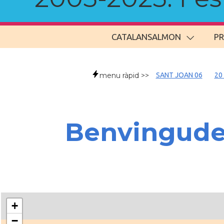
CATALANSALMON
P
menu ràpid >>
SANT JOAN 06
20
Benvingud
+
−