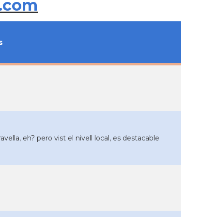
.com
s
la, eh? pero vist el nivell local, es destacable