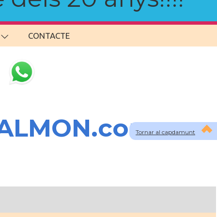
CONTACTE
SALMON.com
Tornar al capdamunt