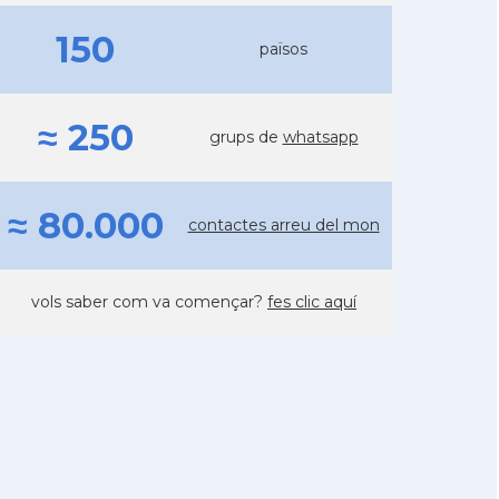
150
països
≈ 250
grups de
whatsapp
≈ 80.000
contactes arreu del mon
vols saber com va començar?
fes clic aquí