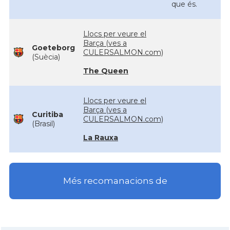
que és.
Llocs per veure el
Barça (ves a
Goeteborg
CULERSALMON.com)
(Suècia)
The Queen
Llocs per veure el
Barça (ves a
Curitiba
CULERSALMON.com)
(Brasil)
La Rauxa
Més recomanacions de