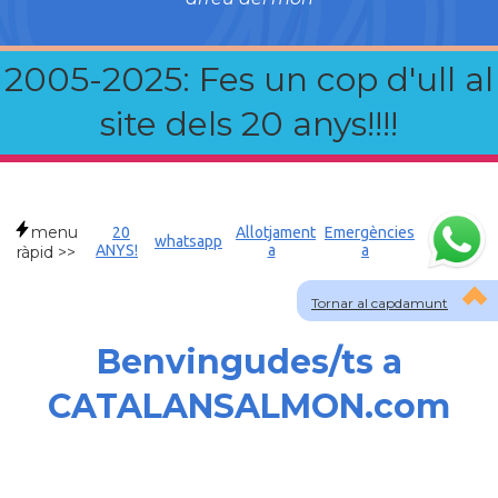
2005-2025: Fes un cop d'ull al
site dels 20 anys!!!!
menu
20
Allotjament
Emergències
whatsapp
ANYS!
a
a
ràpid >>
Tornar al capdamunt
Benvingudes/ts a
CATALANSALMON.com