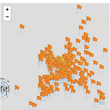
+
−
... carregant 484 webs... un moment si us
plau