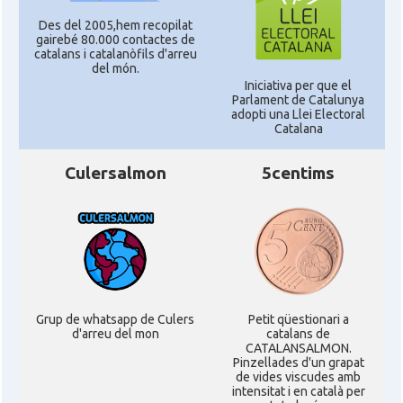
Des del 2005,hem recopilat
gairebé 80.000 contactes de
catalans i catalanòfils d'arreu
del món.
Iniciativa per que el
Parlament de Catalunya
adopti una Llei Electoral
Catalana
Culersalmon
5centims
Grup de whatsapp de Culers
Petit qüestionari a
d'arreu del mon
catalans de
CATALANSALMON.
Pinzellades d'un grapat
de vides viscudes amb
intensitat i en català per