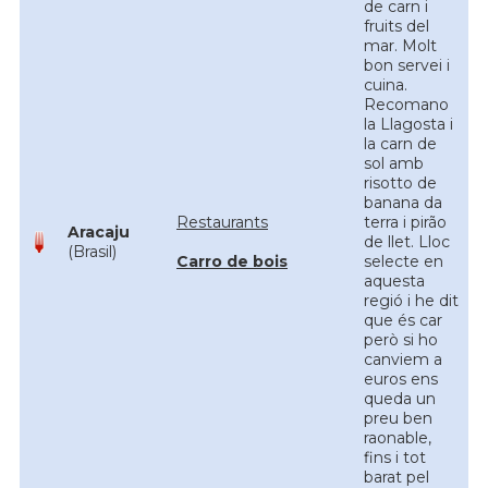
de carn i
fruits del
mar. Molt
bon servei i
cuina.
Recomano
la Llagosta i
la carn de
sol amb
risotto de
banana da
Restaurants
terra i pirão
Aracaju
de llet. Lloc
(Brasil)
Carro de bois
selecte en
aquesta
regió i he dit
que és car
però si ho
canviem a
euros ens
queda un
preu ben
raonable,
fins i tot
barat pel