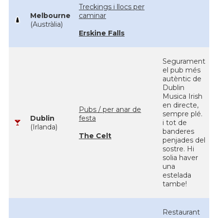
Treckings i llocs per
Melbourne
caminar
(Austràlia)
Erskine Falls
Segurament
el pub més
autèntic de
Dublin
Musica Irish
en directe,
Pubs / per anar de
sempre plé.
Dublin
festa
i tot de
(Irlanda)
banderes
The Celt
penjades del
sostre. Hi
solia haver
una
estelada
tambe!
Restaurant