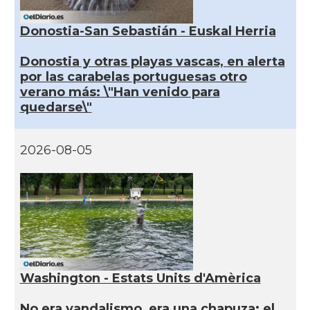
Donostia-San Sebastián - Euskal Herria
Donostia y otras playas vascas, en alerta
por las carabelas portuguesas otro
verano más: \"Han venido para
quedarse\"
2026-08-05
Washington - Estats Units d'Amèrica
No era vandalismo, era una chapuza: el