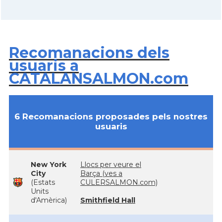
Recomanacions dels
usuaris a
CATALANSALMON.com
6 Recomanacions proposades pels nostres
usuaris
New York
Llocs per veure el
City
Barça (ves a
(Estats
CULERSALMON.com)
Units
d'Amèrica)
Smithfield Hall