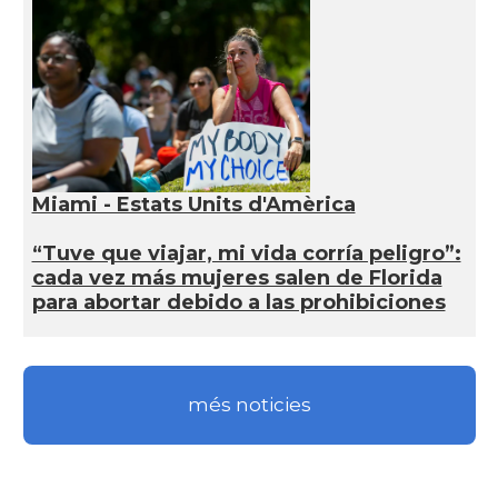
Miami - Estats Units d'Amèrica
“Tuve que viajar, mi vida corría peligro”:
cada vez más mujeres salen de Florida
para abortar debido a las prohibiciones
més noticies