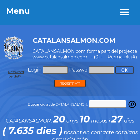
Menu
Menu
CATALANSALMON.COM
CATALANSALMON.com forma part del projecte
www.catalansalmon.com
- (0) -
Permalink (#)
Login
Passwd
Password
perdut?
REGISTRA'T
Buscar ciutat de CATALANSALMON:
20
10
27
CATALANSALMON:
anys
mesos i
dies
( 7.635 dies )
posant en contacte catalans
arreu del món