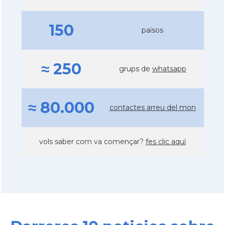
150
països
≈ 250
grups de
whatsapp
≈ 80.000
contactes arreu del mon
vols saber com va començar?
fes clic aquí