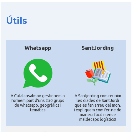
Útils
Whatsapp
SantJording
A Catalansalmon gestionem o
A Santjording.com reunim
formem part d'uns 250 grups
les diades de SantJordi
de whatsapp, geogràfics i
que es fan arreu del mon,
temàtics
i expliquem com fer-ne de
manera fàcil i sense
maldecaps logí­stics!