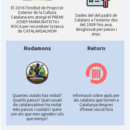
El 2016 l'Institut de Projecció
Exterior de la Cultura
Dades del del padró de
Catalana ens atorgà el PREMI
Catalans a l'exterior des
JOSEP MARIA BATISTA I
del 2009 fins avui,
ROCA per reconéixer la tasca
desglossat per paisos i
de CATALANSALMON
anys.
Rodamons
Retorn
Quantes ciutats has visitat?
informació sobre ajuts per
Quants paisos? Quin usuari
als catalans que tornen a
de catalansalmon ha visitat
Catalunya despres
més països i cuutats? quins
d'haver viscut fora
son els que mes agraden i els
que menys?