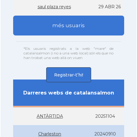
saul plaza reyes
29 ABR 26
més usuaris
*Els usuaris registrats a la web "mare" de
catalansalmon (i no a una web local) són els que no
han trobat una web allà on viuen
Registrar-t'hi!
Darreres webs de catalansalmon
ANTÀRTIDA
20251104
Charleston
20240910