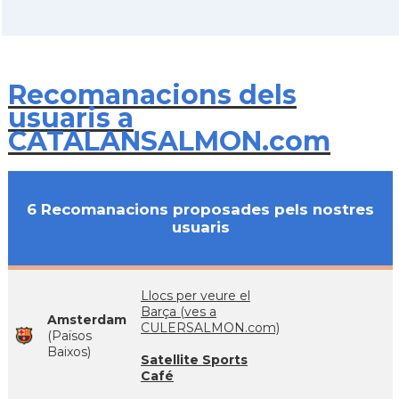
Recomanacions dels
usuaris a
CATALANSALMON.com
6 Recomanacions proposades pels nostres
usuaris
Llocs per veure el
Barça (ves a
Amsterdam
CULERSALMON.com)
(Països
Baixos)
Satellite Sports
Café