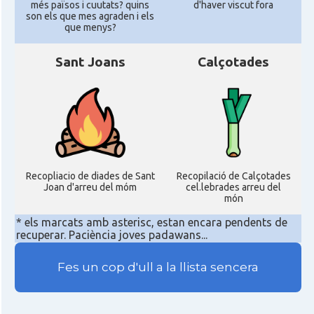
més països i cuutats? quins
d'haver viscut fora
son els que mes agraden i els
que menys?
Sant Joans
Calçotades
Recopliacio de diades de Sant
Recopilació de Calçotades
Joan d'arreu del móm
cel.lebrades arreu del
món
* els marcats amb asterisc, estan encara pendents de
recuperar. Paciència joves padawans...
Fes un cop d'ull a la llista sencera