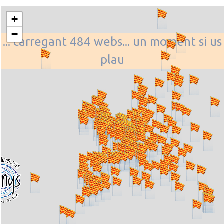
+
−
... carregant 484 webs... un moment si us
plau