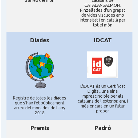
d'arreu del mon
catalans de
CATALANSALMON.
Pinzellades d'un grapat
de vides viscudes amb
intensitat i en català per
tot el món
Diades
IDCAT
L'IDCAT és un Certificat
Digital, una eina
imprescindible per als
Registre de totes les diades
catalans de l'exterior, ara, i
que s'han fet públicament
més encara en un futur
arreu del món, des de l'any
proper
2018
Premis
Padró