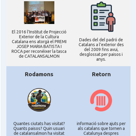
El 2016 l'Institut de Projecció
Exterior de la Cultura
Dades del del padró de
Catalana ens atorgà el PREMI
Catalans a l'exterior des
JOSEP MARIA BATISTA I
del 2009 fins avui,
ROCA per reconéixer la tasca
desglossat per paisos i
de CATALANSALMON
anys.
Rodamons
Retorn
Quantes ciutats has visitat?
informació sobre ajuts per
Quants paisos? Quin usuari
als catalans que tornen a
de catalansalmon ha visitat
Catalunya despres