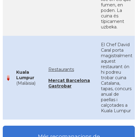
fumen, en
poden. La
cuina és
típicament
uzbeka.
El Chef David
Caral porta
magistralment
aquest
restaurant ón
Restaurants
Kuala
hi podreu
Lumpur
trobar cuina
Mercat Barcelona
(Malàisia)
Catalana,
Gastrobar
tapas, concurs
anual de
paellas i
calçotades a
Kuala Lumpur
Més recomanacions de