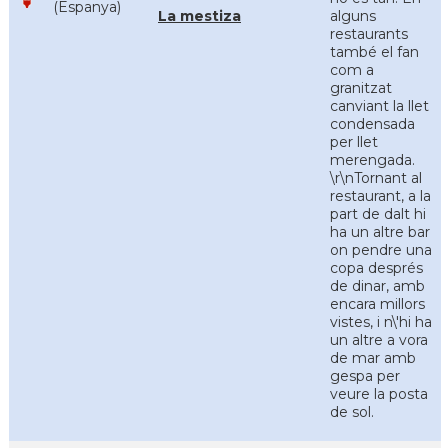
(Espanya)
La mestiza
alguns
restaurants
també el fan
com a
granitzat
canviant la llet
condensada
per llet
merengada.
\r\nTornant al
restaurant, a la
part de dalt hi
ha un altre bar
on pendre una
copa després
de dinar, amb
encara millors
vistes, i n\'hi ha
un altre a vora
de mar amb
gespa per
veure la posta
de sol.