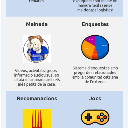
temàtics
expliquem com fer-ne de
manera fàcil i sense
maldecaps logí­stics!
Mainada
Enquestes
Sistema d'enquestes amb
Ví­deos, activitats, grups i
preguntes relacionades
informació audiovisual en
amb la comunitat catalana
català relacionada amb els
de l'exterior
més petits de la casa.
Recomanacions
Jocs