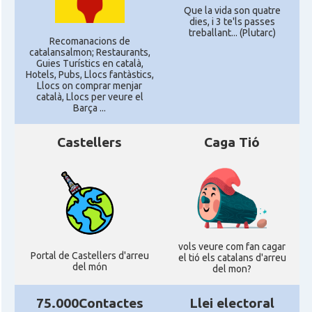
Que la vida son quatre
dies, i 3 te'ls passes
treballant... (Plutarc)
Recomanacions de
catalansalmon; Restaurants,
Guies Turístics en català,
Hotels, Pubs, Llocs fantàstics,
Llocs on comprar menjar
català, Llocs per veure el
Barça ...
Castellers
Caga Tió
vols veure com fan cagar
Portal de Castellers d'arreu
el tió els catalans d'arreu
del món
del mon?
75.000Contactes
Llei electoral