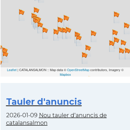
Leaflet
| CATALANSALMON :: Map data ©
OpenStreetMap
contributors, Imagery ©
Mapbox
Tauler d'anuncis
2026-01-09
Nou tauler d'anuncis de
catalansalmon