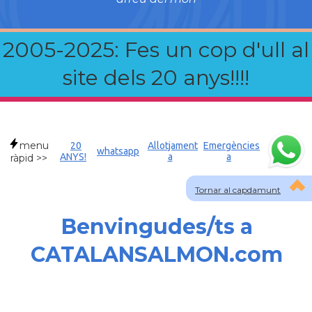
2005-2025: Fes un cop d'ull al
site dels 20 anys!!!!
menu
20
Allotjament
Emergències
whatsapp
ANYS!
a
a
ràpid >>
Tornar al capdamunt
Benvingudes/ts a
CATALANSALMON.com