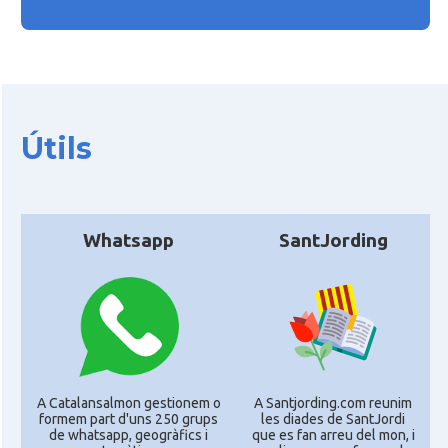
Útils
Whatsapp
SantJording
A Catalansalmon gestionem o
A Santjording.com reunim
formem part d'uns 250 grups
les diades de SantJordi
de whatsapp, geogràfics i
que es fan arreu del mon, i