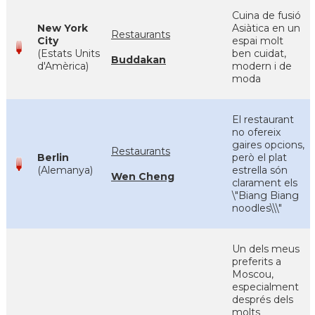
Cuina de fusió
New York
Asiàtica en un
Restaurants
City
espai molt
(Estats Units
ben cuidat,
Buddakan
d'Amèrica)
modern i de
moda
El restaurant
no ofereix
gaires opcions,
Restaurants
Berlin
però el plat
(Alemanya)
estrella són
Wen Cheng
clarament els
\"Biang Biang
noodles\\\"
Un dels meus
preferits a
Moscou,
especialment
després dels
molts