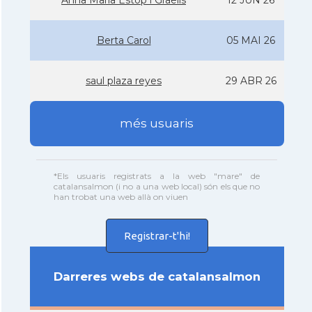
Anna Maria Estop i Graells
12 JUN 26
Berta Carol
05 MAI 26
saul plaza reyes
29 ABR 26
més usuaris
*Els usuaris registrats a la web "mare" de
catalansalmon (i no a una web local) són els que no
han trobat una web allà on viuen
Registrar-t'hi!
Darreres webs de catalansalmon