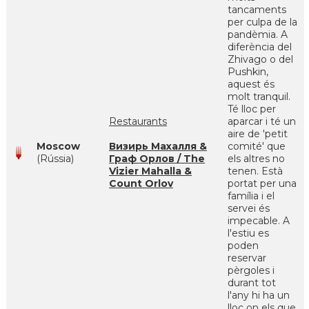
tancaments
per culpa de la
pandèmia. A
diferència del
Zhivago o del
Pushkin,
aquest és
molt tranquil.
Té lloc per
Restaurants
aparcar i té un
aire de 'petit
Moscow
Визирь Махалля &
comité' que
(Rússia)
Граф Орлов / The
els altres no
Vizier Mahalla &
tenen. Està
Count Orlov
portat per una
família i el
servei és
impecable. A
l'estiu es
poden
reservar
pèrgoles i
durant tot
l'any hi ha un
lloc on els que