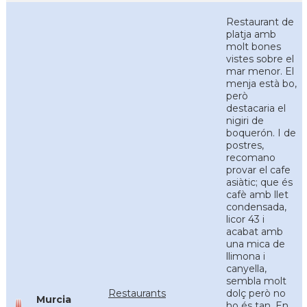
Restaurant de
platja amb
molt bones
vistes sobre el
mar menor. El
menja està bo,
però
destacaria el
nigiri de
boquerón. I de
postres,
recomano
provar el cafe
asiàtic; que és
cafè amb llet
condensada,
licor 43 i
acabat amb
una mica de
llimona i
canyella,
sembla molt
Restaurants
dolç però no
Murcia
ho és tan. En