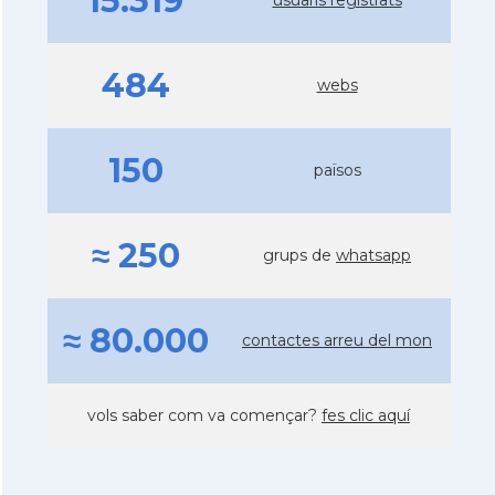
15.319
484
webs
150
països
≈ 250
grups de
whatsapp
≈ 80.000
contactes arreu del mon
vols saber com va començar?
fes clic aquí