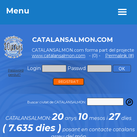
Menu
Menu
CATALANSALMON.COM
CATALANSALMON.com forma part del projecte
www.catalansalmon.com
- (0) -
Permalink (#)
Login
Passwd
Password
perdut?
REGISTRA'T
Buscar ciutat de CATALANSALMON:
20
10
27
CATALANSALMON:
anys
mesos i
dies
( 7.635 dies )
posant en contacte catalans
arreu del món