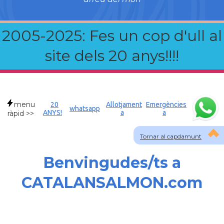
2005-2025: Fes un cop d'ull al
site dels 20 anys!!!!
menu
20
Allotjament
Emergències
whatsapp
ANYS!
a
a
ràpid >>
Tornar al capdamunt
Benvingudes/ts a
CATALANSALMON.com