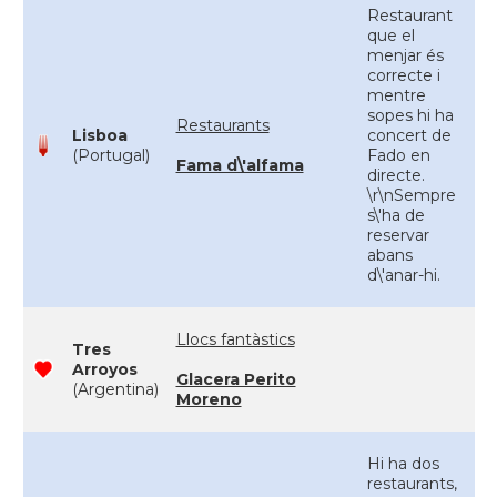
Restaurant
que el
menjar és
correcte i
mentre
sopes hi ha
Restaurants
Lisboa
concert de
(Portugal)
Fado en
Fama d\'alfama
directe.
\r\nSempre
s\'ha de
reservar
abans
d\'anar-hi.
Llocs fantàstics
Tres
Arroyos
Glacera Perito
(Argentina)
Moreno
Hi ha dos
restaurants,