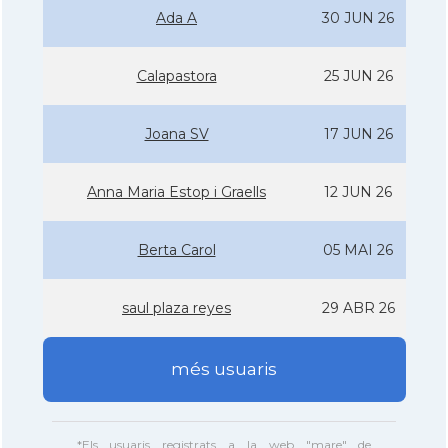
Ada A
30 JUN 26
Calapastora
25 JUN 26
Joana SV
17 JUN 26
Anna Maria Estop i Graells
12 JUN 26
Berta Carol
05 MAI 26
saul plaza reyes
29 ABR 26
més usuaris
*Els usuaris registrats a la web "mare" de