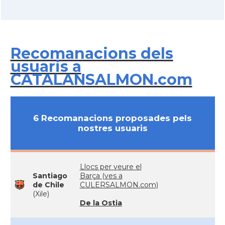
Recomanacions dels
usuaris a
CATALANSALMON.com
6 Recomanacions proposades pels
nostres usuaris
Llocs per veure el
Santiago
Barça (ves a
de Chile
CULERSALMON.com)
(Xile)
De la Ostia