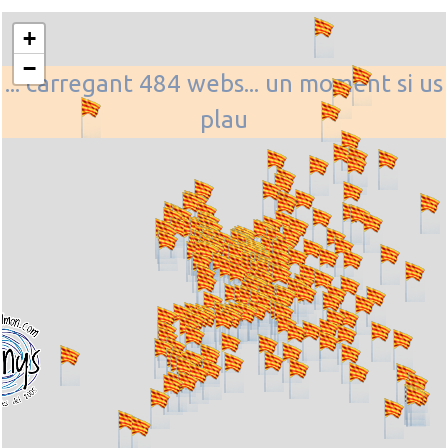
+
−
... carregant 484 webs... un moment si us
plau