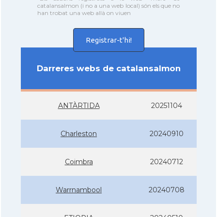
catalansalmon (i no a una web local) són els que no
han trobat una web allà on viuen
Registrar-t'hi!
Darreres webs de catalansalmon
ANTÀRTIDA
20251104
Charleston
20240910
Coimbra
20240712
Warrnambool
20240708