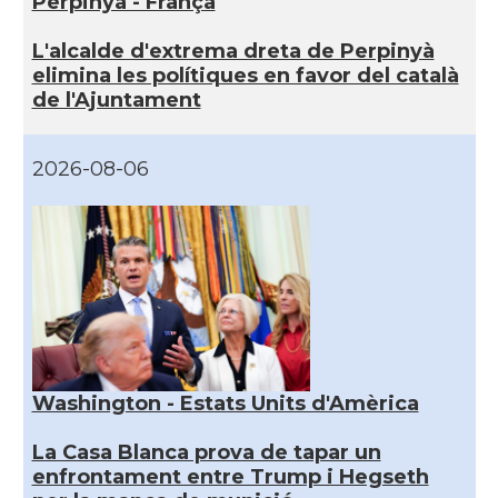
Perpinyà - França
L'alcalde d'extrema dreta de Perpinyà
elimina les polítiques en favor del català
de l'Ajuntament
2026-08-06
Washington - Estats Units d'Amèrica
La Casa Blanca prova de tapar un
enfrontament entre Trump i Hegseth