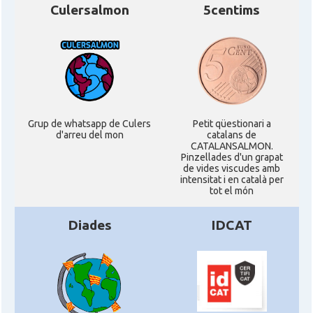
Culersalmon
5centims
Grup de whatsapp de Culers
Petit qüestionari a
d'arreu del mon
catalans de
CATALANSALMON.
Pinzellades d'un grapat
de vides viscudes amb
intensitat i en català per
tot el món
Diades
IDCAT