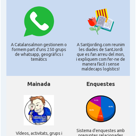
A Catalansalmon gestionem o
A Santjording.com reunim
formem part d'uns 250 grups
les diades de SantJordi
de whatsapp, geogràfics i
que es fan arreu del mon,
temàtics
i expliquem com fer-ne de
manera fàcil i sense
maldecaps logí­stics!
Mainada
Enquestes
Sistema d'enquestes amb
Ví­deos, activitats, grups i
preguntes relacionades