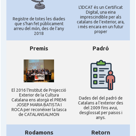
L'IDCAT és un Certificat
Digital, una eina
imprescindible per als
Registre de totes les diades
catalans de l'exterior, ara,
que s'han fet públicament
i més encara en un futur
arreu del món, des de l'any
proper
2018
Premis
Padró
El 2016 l'Institut de Projecció
Exterior de la Cultura
Dades del del padró de
Catalana ens atorgà el PREMI
Catalans a l'exterior des
JOSEP MARIA BATISTA I
del 2009 fins avui,
ROCA per reconéixer la tasca
desglossat per paisos i
de CATALANSALMON
anys.
Rodamons
Retorn