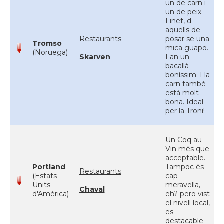
un de carn i
un de peix.
Finet, d
aquells de
Restaurants
posar se una
Tromso
mica guapo.
(Noruega)
Skarven
Fan un
bacallà
boníssim. I la
carn també
està molt
bona. Ideal
per la Troni!
Un Coq au
Vin més que
acceptable.
Portland
Tampoc és
Restaurants
(Estats
cap
Units
meravella,
Chaval
d'Amèrica)
eh? pero vist
el nivell local,
es
destacable