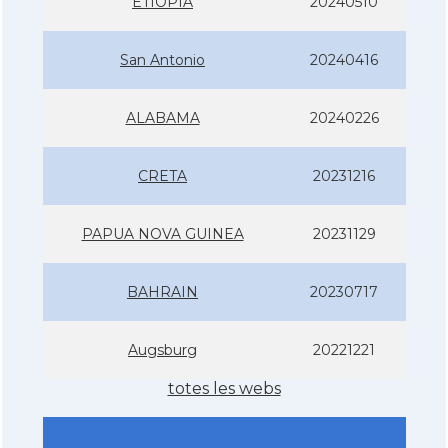
ETIOPIA
20240510
San Antonio
20240416
ALABAMA
20240226
CRETA
20231216
PAPUA NOVA GUINEA
20231129
BAHRAIN
20230717
Augsburg
20221221
totes les webs