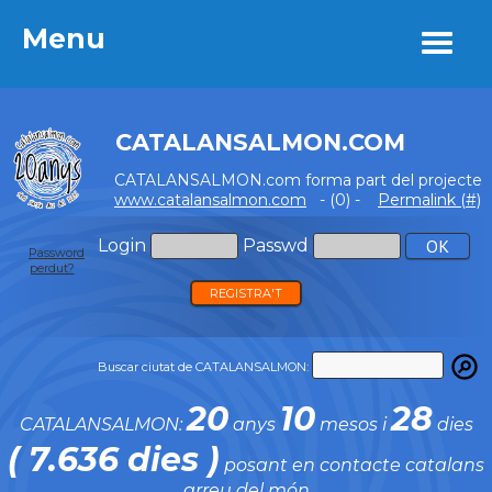
Menu
Menu
CATALANSALMON.COM
CATALANSALMON.com forma part del projecte
www.catalansalmon.com
- (0) -
Permalink (#)
Login
Passwd
Password
perdut?
REGISTRA'T
Buscar ciutat de CATALANSALMON:
20
10
28
CATALANSALMON:
anys
mesos i
dies
( 7.636 dies )
posant en contacte catalans
arreu del món