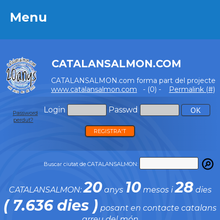
Menu
Menu
CATALANSALMON.COM
CATALANSALMON.com forma part del projecte
www.catalansalmon.com
- (0) -
Permalink (#)
Login
Passwd
Password
perdut?
REGISTRA'T
Buscar ciutat de CATALANSALMON:
20
10
28
CATALANSALMON:
anys
mesos i
dies
( 7.636 dies )
posant en contacte catalans
arreu del món