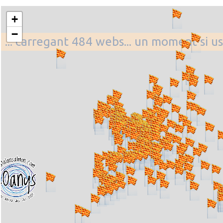
+
−
... carregant 484 webs... un moment si u