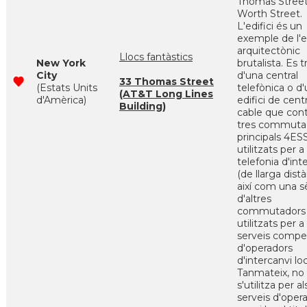
Thomas Street
Worth Street.
L'edifici és un
exemple de l'es
arquitectònic
Llocs fantàstics
New York
brutalista. Es t
City
d'una central
33 Thomas Street
(Estats Units
telefònica o d
(AT&T Long Lines
d'Amèrica)
edifici de cent
Building)
cable que con
tres commuta
principals 4ES
utilitzats per a 
telefonia d'int
(de llarga distà
així com una s
d'altres
commutadors
utilitzats per a
serveis compet
d'operadors
d'intercanvi loc
Tanmateix, no
s'utilitza per al
serveis d'oper