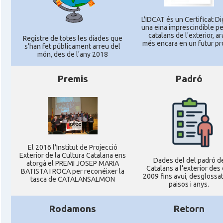
L'IDCAT és un Certificat Dig
una eina imprescindible pe
catalans de l'exterior, ara
Registre de totes les diades que
més encara en un futur pr
s'han fet públicament arreu del
món, des de l'any 2018
Premis
Padró
El 2016 l'Institut de Projecció
Exterior de la Cultura Catalana ens
Dades del del padró d
atorgà el PREMI JOSEP MARIA
Catalans a l'exterior des 
BATISTA I ROCA per reconéixer la
2009 fins avui, desglossat
tasca de CATALANSALMON
paisos i anys.
Rodamons
Retorn