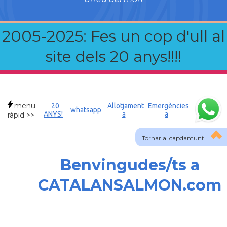
2005-2025: Fes un cop d'ull al
site dels 20 anys!!!!
menu
20
Allotjament
Emergències
whatsapp
ANYS!
a
a
ràpid >>
Tornar al capdamunt
Benvingudes/ts a
CATALANSALMON.com