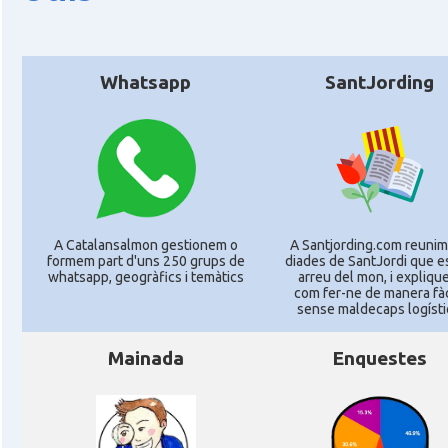
Whatsapp
SantJording
A Catalansalmon gestionem o
A Santjording.com reunim
formem part d'uns 250 grups de
diades de SantJordi que e
whatsapp, geogràfics i temàtics
arreu del mon, i expliq
com fer-ne de manera fàci
sense maldecaps logí­sti
Mainada
Enquestes