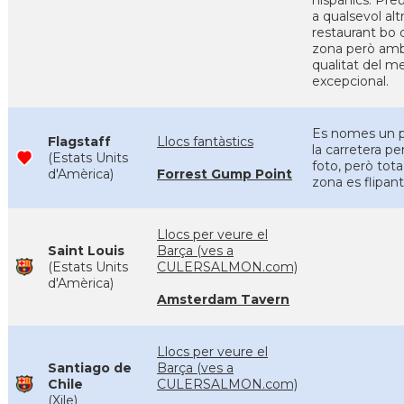
hispànics. Pr
a qualsevol alt
restaurant bo 
zona però am
qualitat del m
excepcional.
Es nomes un p
Flagstaff
Llocs fantàstics
la carretera per
(Estats Units
foto, però tota
d'Amèrica)
Forrest Gump Point
zona es flipant
Llocs per veure el
Saint Louis
Barça (ves a
(Estats Units
CULERSALMON.com)
d'Amèrica)
Amsterdam Tavern
Llocs per veure el
Santiago de
Barça (ves a
Chile
CULERSALMON.com)
(Xile)