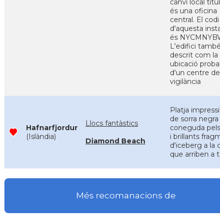
canvi local titul
és una oficina
central. El cod
d'aquesta insta
és NYCMNYB
L'edifici també
descrit com la
ubicació proba
d'un centre de
vigilància
Platja impress
de sorra negra
Llocs fantàstics
Hafnarfjordur
coneguda pels
(Islàndia)
i brillants fra
Diamond Beach
d'iceberg a la 
que arriben a t
Més recomanacions de