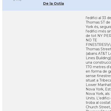
De la Ostia
l'edifici al 33 d
Thomas ST de
York és, segu
l'edifici més si
de tot NY P
NO TE
FINESTRES!\r\
Thomas Stree
(abans AT&T 
Lines Building)
una construcc
170 metres d'
en forma de g
sense finestre
situat a Tribeca
Lower Manhat
Nova York, Est
Nova York, als
Units. L'edifici
troba al costat
Church Street,