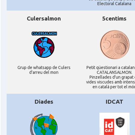
Electoral Catalana
Culersalmon
5centims
Grup de whatsapp de Culers
Petit qüestionari a catala
d'arreu del mon
CATALANSALMON.
Pinzellades d'un grapat
vides viscudes amb intensi
en català per tot el mó
Diades
IDCAT