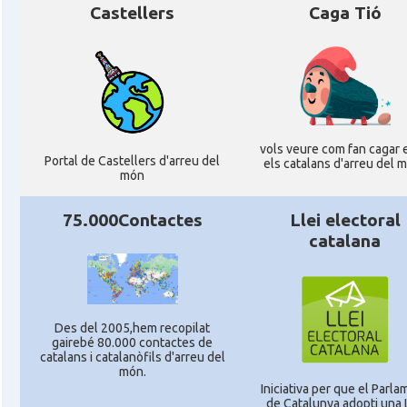
Castellers
Caga Tió
vols veure com fan cagar e
Portal de Castellers d'arreu del
els catalans d'arreu del 
món
75.000Contactes
Llei electoral
catalana
Des del 2005,hem recopilat
gairebé 80.000 contactes de
catalans i catalanòfils d'arreu del
món.
Iniciativa per que el Parl
de Catalunya adopti una L