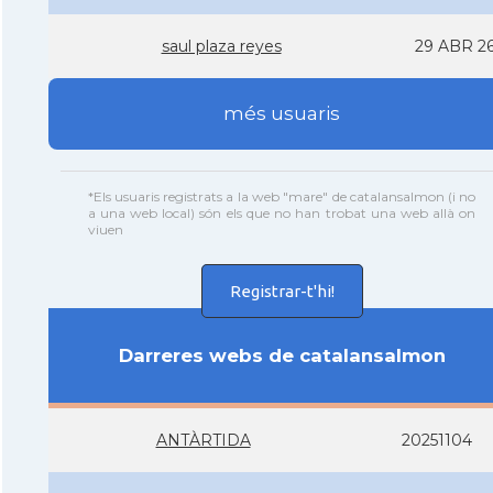
saul plaza reyes
29 ABR 2
més usuaris
*Els usuaris registrats a la web "mare" de catalansalmon (i no
a una web local) són els que no han trobat una web allà on
viuen
Registrar-t'hi!
Darreres webs de catalansalmon
ANTÀRTIDA
20251104