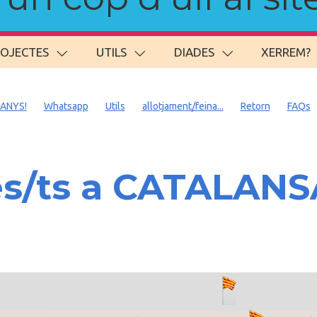
ROJECTES
UTILS
DIADES
XERREM?
 ANYS!
Whatsapp
Utils
allotjament/feina...
Retorn
FAQs
es/ts a CATALAN