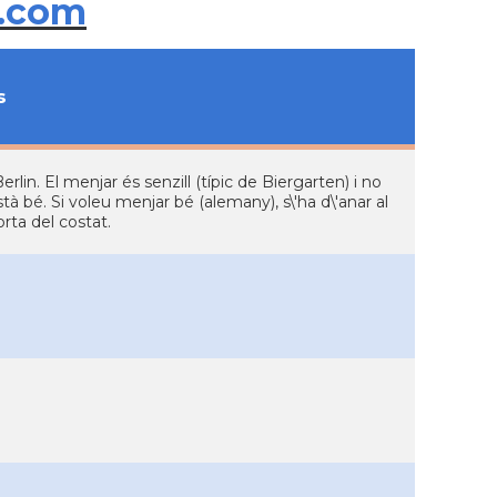
.com
s
erlin. El menjar és senzill (típic de Biergarten) i no
à bé. Si voleu menjar bé (alemany), s\'ha d\'anar al
rta del costat.