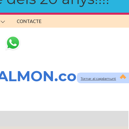
CONTACTE
SALMON.com
Tornar al capdamunt