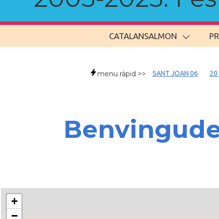
CATALANSALMON
P
menu ràpid >>
SANT JOAN 06
20
Benvingud
+
−