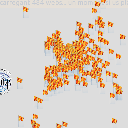
. carregant 484 webs... un moment si us p