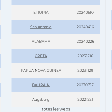
ETIOPIA
20240510
San Antonio
20240416
ALABAMA
20240226
CRETA
20231216
PAPUA NOVA GUINEA
20231129
BAHRAIN
20230717
Augsburg
20221221
totes les webs