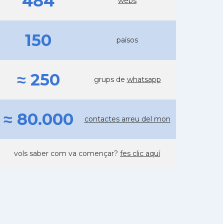
484
webs
150
països
≈ 250
grups de
whatsapp
≈ 80.000
contactes arreu del mon
vols saber com va començar?
fes clic aquí