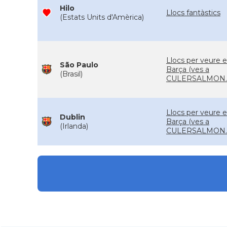
Hilo
Llocs fantàstics
(Estats Units d'Amèrica)
Llocs per veure e
São Paulo
Barça (ves a
(Brasil)
CULERSALMON.
Llocs per veure e
Dublin
Barça (ves a
(Irlanda)
CULERSALMON.