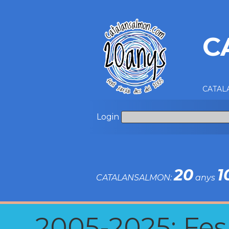
C
CATALA
Login
20
1
CATALANSALMON:
anys
2005-2025: Fes u