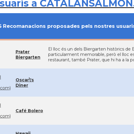
usuaris a CATALANSALMON
6 Recomanacions proposades pels nostres usuari
El lloc és un dels Biergarten històrics de B
Prater
particularment memorable, però el lloc est
Biergarten
restaurant, també Prater, que hi ha a la po
l
Oscar\'s
Diner
com)
l
Café Bolero
com)
Hawaii