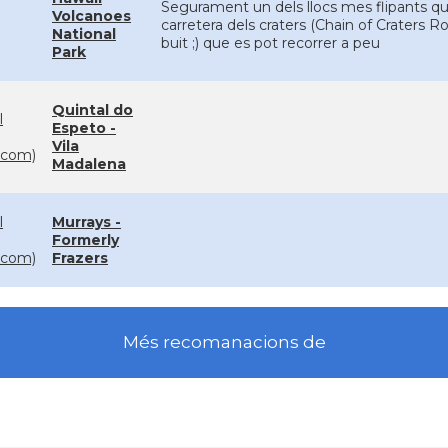
Segurament un dels llocs mes flipants que
Volcanoes
carretera dels craters (Chain of Craters R
National
buit ;) que es pot recorrer a peu
Park
Quintal do
l
Espeto -
Vila
com)
Madalena
l
Murrays -
Formerly
com)
Frazers
Més recomanacions de