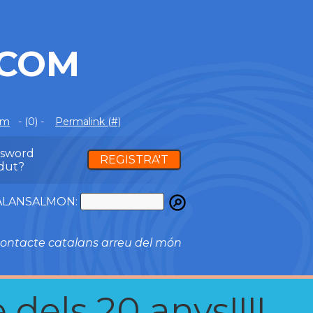
.COM
om
- (0) -
Permalink (#)
ssword
REGISTRA'T
dut?
ATALANSALMON:
ontacte catalans arreu del món
 dels 20 anys!!!!