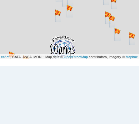
Leaflet
| CATALANSALMON :: Map data ©
OpenStreetMap
contributors, Imagery ©
Mapbox