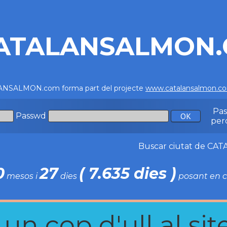
ATALANSALMON
NSALMON.com forma part del projecte
www.catalansalmon.c
Pa
Passwd
per
Buscar ciutat de C
0
27
( 7.635 dies )
mesos i
dies
posant en c
n cop d'ull al site