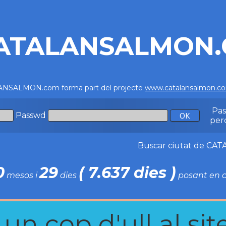
ATALANSALMON
NSALMON.com forma part del projecte
www.catalansalmon.c
Pa
Passwd
per
Buscar ciutat de C
0
29
( 7.637 dies )
mesos i
dies
posant en c
n cop d'ull al site