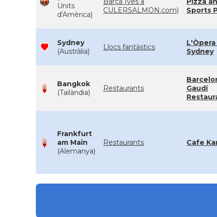
Barça (ves a
Pizza a
Units
CULERSALMON.com)
Sports 
d'Amèrica)
Sydney
L'Òpera
Llocs fantàstics
(Austràlia)
Sydney
Barcelo
Bangkok
Restaurants
Gaudí
(Tailàndia)
Restaur
Frankfurt
am Main
Restaurants
Cafe Ka
(Alemanya)