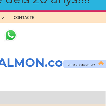
CONTACTE
SALMON.com
Tornar al capdamunt