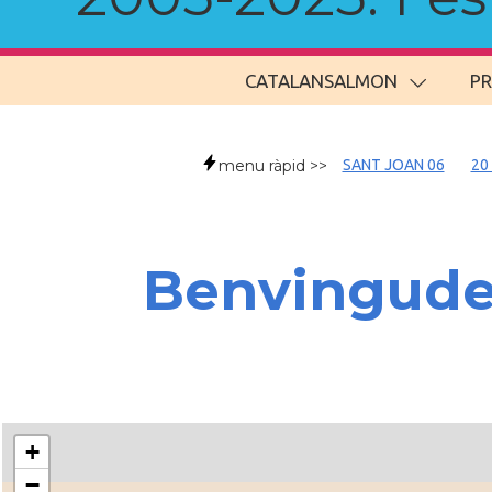
CATALANSALMON
P
menu ràpid >>
SANT JOAN 06
20
Benvingud
+
−