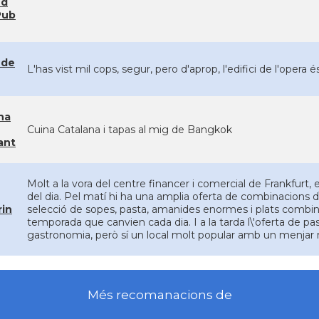
nd
Pub
 de
L'has vist mil cops, segur, pero d'aprop, l'edifici de l'opera
na
Cuina Catalana i tapas al mig de Bangkok
ant
Molt a la vora del centre financer i comercial de Frankfurt, 
del dia. Pel matí hi ha una amplia oferta de combinacions d\
rin
selecció de sopes, pasta, amanides enormes i plats combinat
temporada que canvien cada dia. I a la tarda l\'oferta de past
gastronomia, però sí un local molt popular amb un menjar mo
Més recomanacions de