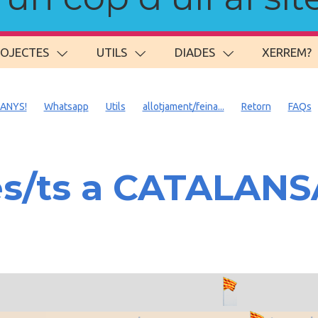
ROJECTES
UTILS
DIADES
XERREM?
 ANYS!
Whatsapp
Utils
allotjament/feina...
Retorn
FAQs
es/ts a CATALAN