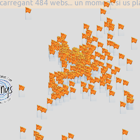
. carregant 484 webs... un moment si us p