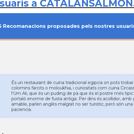
usuaris a CATALANSALMON
6 Recomanacions proposades pels nostres usuari
És un restaurant de cuina tradicional egipcia on pots troba
colomins farcits o moloukhia, i curiositats com cuina Circa
l'Um Ali, que és un puding de pà que és el postre més tipic d
portaló enorme de fusta antiga. Per dins és acollidor, amb g
amable, parlen anglès malgrat no ser turistic, però són un
paciencia.