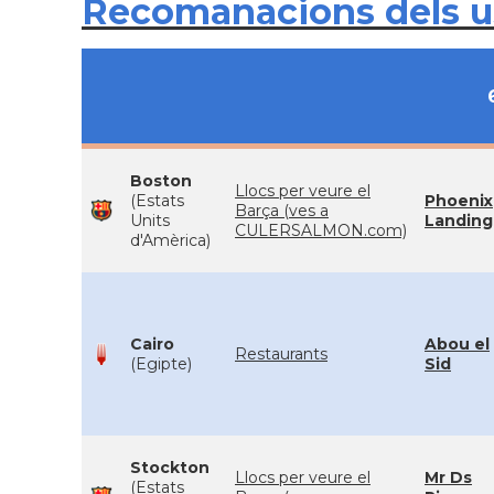
Recomanacions dels 
Boston
Llocs per veure el
(Estats
Phoenix
Barça (ves a
Units
Landing
CULERSALMON.com)
d'Amèrica)
Cairo
Abou el
Restaurants
(Egipte)
Sid
Stockton
Llocs per veure el
Mr Ds
(Estats