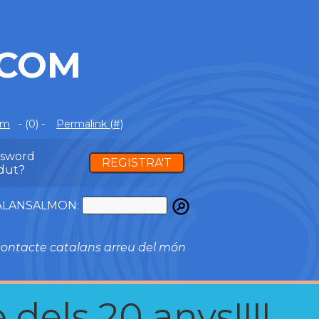
.COM
om
- (0) -
Permalink (#)
ssword
REGISTRA'T
dut?
ATALANSALMON:
ontacte catalans arreu del món
 dels 20 anys!!!!