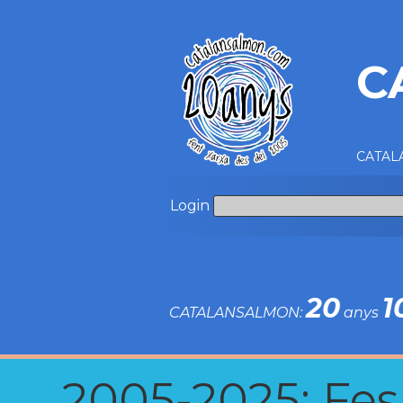
C
CATALA
Login
20
1
CATALANSALMON:
anys
2005-2025: Fes u