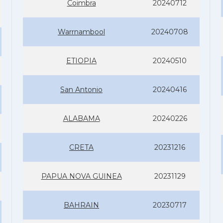
Coimbra
20240712
Warrnambool
20240708
ETIOPIA
20240510
San Antonio
20240416
ALABAMA
20240226
CRETA
20231216
PAPUA NOVA GUINEA
20231129
BAHRAIN
20230717