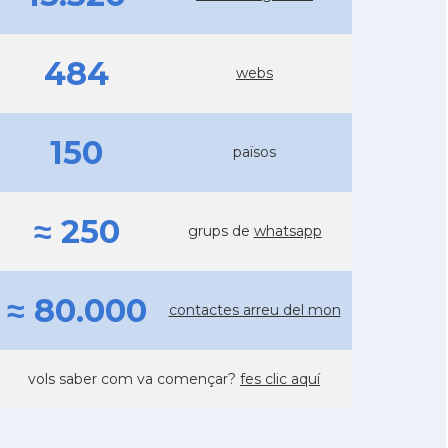
484
webs
150
països
≈ 250
grups de
whatsapp
≈ 80.000
contactes arreu del mon
vols saber com va començar?
fes clic aquí