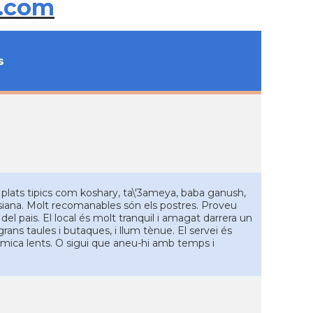
.com
s
r plats tipics com koshary, ta\'3ameya, baba ganush,
ssiana. Molt recomanables són els postres. Proveu
el pais. El local és molt tranquil i amagat darrera un
rans taules i butaques, i llum tènue. El servei és
a mica lents. O sigui que aneu-hi amb temps i