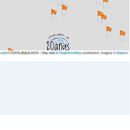
Leaflet
| CATALANSALMON :: Map data ©
OpenStreetMap
contributors, Imagery ©
Mapbox