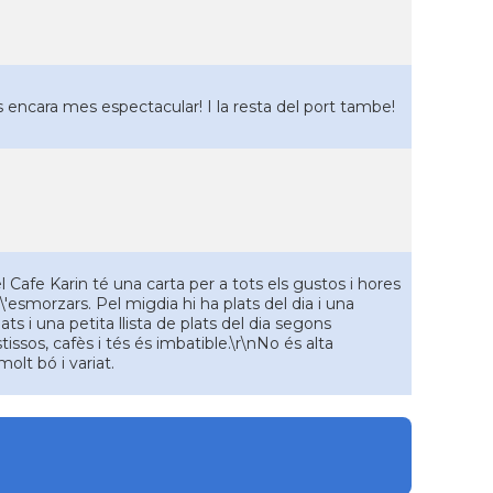
 és encara mes espectacular! I la resta del port tambe!
el Cafe Karin té una carta per a tots els gustos i hores
'esmorzars. Pel migdia hi ha plats del dia i una
s i una petita llista de plats del dia segons
issos, cafès i tés és imbatible.\r\nNo és alta
lt bó i variat.