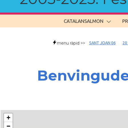
CATALANSALMON
P
menu ràpid >>
SANT JOAN 06
20
Benvingud
+
−