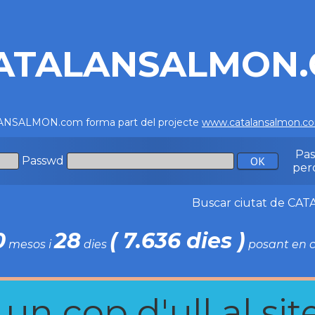
ATALANSALMON
NSALMON.com forma part del projecte
www.catalansalmon.c
Pa
Passwd
per
Buscar ciutat de C
0
28
( 7.636 dies )
mesos i
dies
posant en c
n cop d'ull al site