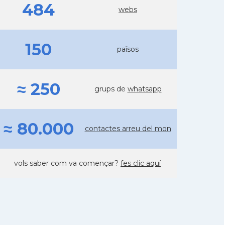
484
webs
150
països
≈ 250
grups de
whatsapp
≈ 80.000
contactes arreu del mon
vols saber com va començar?
fes clic aquí