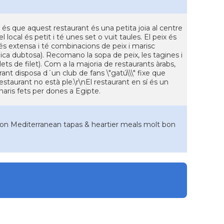
és que aquest restaurant és una petita joia al centre
local és petit i té unes set o vuit taules. El peix és
 és extensa i té combinacions de peix i marisc
mica dubtosa). Recomano la sopa de peix, les tagines i
llets de filet). Com a la majoria de restaurants àrabs,
urant disposa d´un club de fans \"gatú\\\" fixe que
estaurant no està ple.\r\nEl restaurant en sí és un
inaris fets per dones a Egipte.
s on Mediterranean tapas & heartier meals molt bon