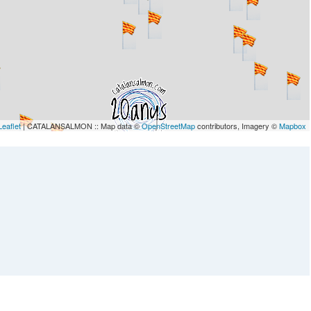
Leaflet
| CATALANSALMON :: Map data ©
OpenStreetMap
contributors, Imagery ©
Mapbox