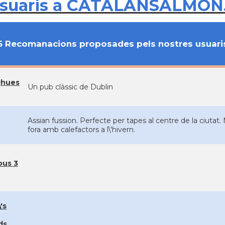
usuaris a CATALANSALMON
6 Recomanacions proposades pels nostres usuari
ghues
Un pub clàssic de Dublin
Assian fussion. Perfecte per tapes al centre de la ciutat
fora amb calefactors a l\'hivern.
us 3
's
ds