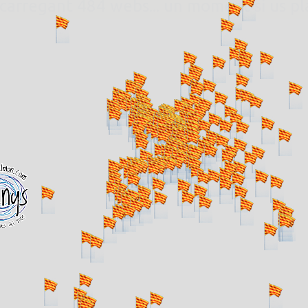
. carregant 484 webs... un moment si us p