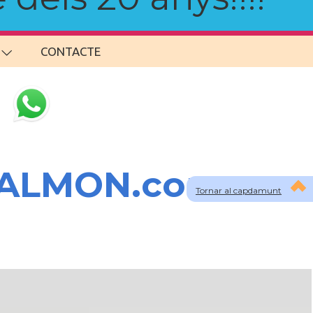
CONTACTE
SALMON.com
Tornar al capdamunt