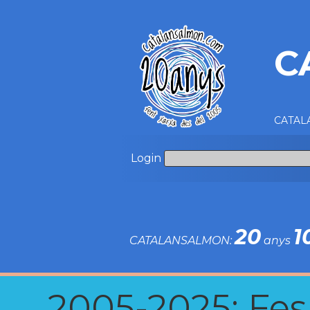
C
CATALA
Login
20
1
CATALANSALMON:
anys
2005-2025: Fes u