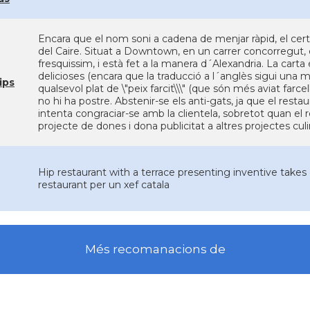
Encara que el nom soni a cadena de menjar ràpid, el cert 
del Caire. Situat a Downtown, en un carrer concorregut, el 
fresquissim, i està fet a la manera d´Alexandria. La carta
delicioses (encara que la traducció a l´anglès sigui una 
ips
qualsevol plat de \"peix farcit\\\" (que són més aviat farce
no hi ha postre. Abstenir-se els anti-gats, ja que el resta
intenta congraciar-se amb la clientela, sobretot quan el r
projecte de dones i dona publicitat a altres projectes cul
Hip restaurant with a terrace presenting inventive take
restaurant per un xef catala
Més recomanacions de