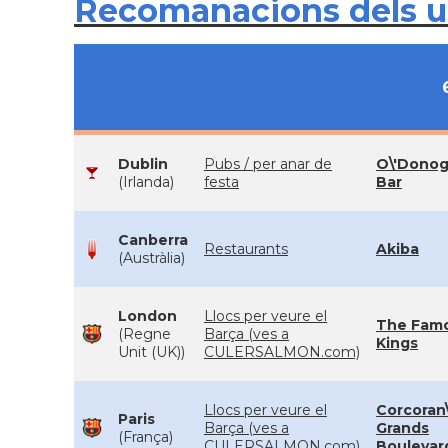
Recomanacions dels 
Dublin
Pubs / per anar de
O\'Dono
(Irlanda)
festa
Bar
Canberra
Restaurants
Akiba
(Austràlia)
London
Llocs per veure el
The Famo
(Regne
Barça (ves a
Kings
Unit (UK))
CULERSALMON.com)
Llocs per veure el
Corcoran\
Paris
Barça (ves a
Grands
(França)
CULERSALMON.com)
Boulevar