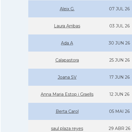
Aleix G.
07 JUL 26
Laura Arribas
03 JUL 26
Ada A
30 JUN 26
Calapastora
25 JUN 26
Joana SV
17 JUN 26
Anna Maria Estop i Graells
12 JUN 26
Berta Carol
05 MAI 26
saul plaza reyes
29 ABR 26