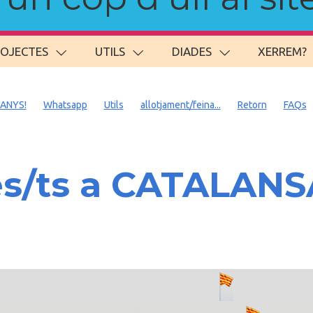
ROJECTES
UTILS
DIADES
XERREM?
 ANYS!
Whatsapp
Utils
allotjament/feina...
Retorn
FAQs
es/ts a CATALAN