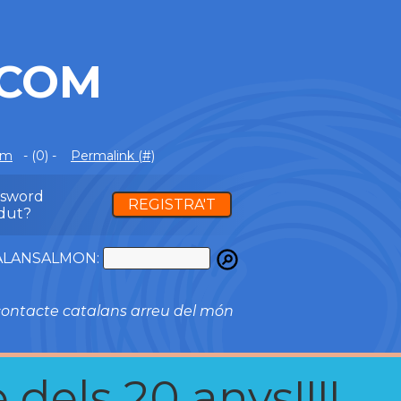
.COM
om
- (0) -
Permalink (#)
ssword
REGISTRA'T
dut?
ATALANSALMON:
ontacte catalans arreu del món
 dels 20 anys!!!!