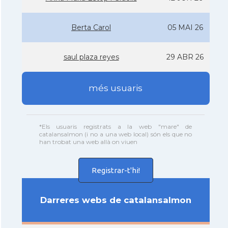
Berta Carol
05 MAI 26
saul plaza reyes
29 ABR 26
més usuaris
*Els usuaris registrats a la web "mare" de
catalansalmon (i no a una web local) són els que no
han trobat una web allà on viuen
Registrar-t'hi!
Darreres webs de catalansalmon