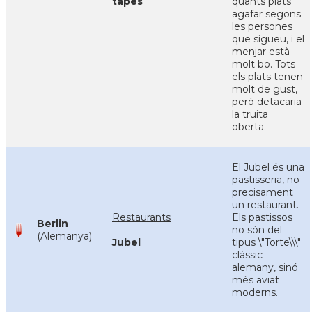
tapes
quants plats
agafar segons
les persones
que sigueu, i el
menjar està
molt bo. Tots
els plats tenen
molt de gust,
però detacaria
la truita
oberta.
El Jubel és una
pastisseria, no
precisament
un restaurant.
Restaurants
Els pastissos
Berlin
no són del
(Alemanya)
Jubel
tipus \"Torte\\\"
clàssic
alemany, sinó
més aviat
moderns.