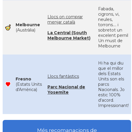
Fabada,
cigrons, vi,
Llocs on comprar
neules,
menjar català
Melbourne
torrons.... i
(Austràlia)
sobretot un
La Central (South
excelent pernil
Melbourne Market)
Un must de
Melbourne
Hi ha qui diu
que el millor
dels Estats
Llocs fantàstics
Fresno
Units son els
(Estats Units
parcs
Parc Nacional de
d'Amèrica)
Nacionals. Jo
Yosemite
estic 100%
d'acord.
Impressionant!
Més recomanacions de