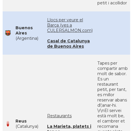
petit i acollidor
Llocs per veure el
Barça (ves a
Buenos
CULERSALMON.com)
Aires
(Argentina)
Casal de Catalunya
de Buenos Aires
Tapes per
compartir amb
molt de sabor.
Es un
restaurant
petit, per tant,
es millor
reservar abans
d\'anar-hi.
\r\nEl servei
Restaurants
està molt be,
Reus
el cambrer et
(Catalunya)
La Marieta, platets i
recomana