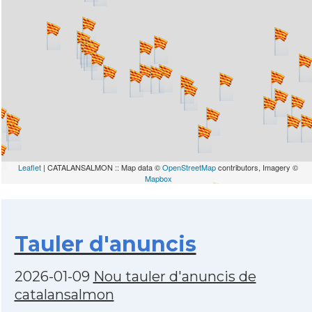
Leaflet
| CATALANSALMON :: Map data ©
OpenStreetMap
contributors, Imagery ©
Mapbox
Tauler d'anuncis
2026-01-09
Nou tauler d'anuncis de
catalansalmon