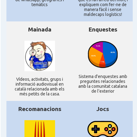
temàtics
expliquem com fer-ne de
manera fàcil i sense
maldecaps logí­stics!
Mainada
Enquestes
Sistema d'enquestes amb
Ví­deos, activitats, grups i
preguntes relacionades
informació audiovisual en
amb la comunitat catalana
català relacionada amb els
de l'exterior
més petits de la casa.
Recomanacions
Jocs