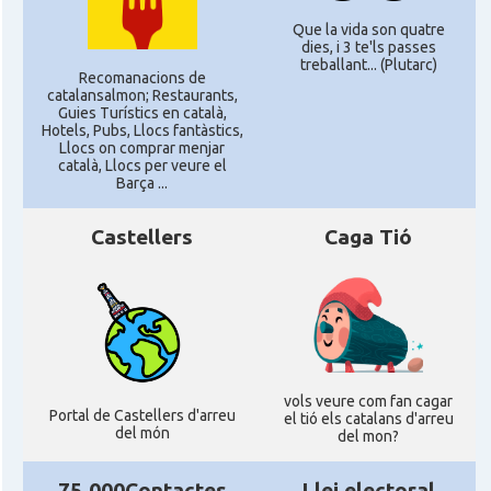
Que la vida son quatre
dies, i 3 te'ls passes
treballant... (Plutarc)
Recomanacions de
catalansalmon; Restaurants,
Guies Turístics en català,
Hotels, Pubs, Llocs fantàstics,
Llocs on comprar menjar
català, Llocs per veure el
Barça ...
Castellers
Caga Tió
vols veure com fan cagar
Portal de Castellers d'arreu
el tió els catalans d'arreu
del món
del mon?
75.000Contactes
Llei electoral