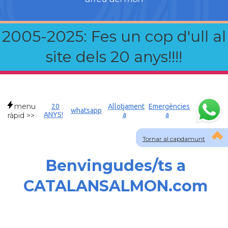
2005-2025: Fes un cop d'ull al
site dels 20 anys!!!!
menu
20
Allotjament
Emergències
whatsapp
ANYS!
a
a
ràpid >>
Tornar al capdamunt
Benvingudes/ts a
CATALANSALMON.com