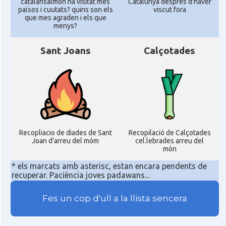
catalansalmon ha visitat més
Catalunya despres d'haver
països i cuutats? quins son els
viscut fora
que mes agraden i els que
menys?
Sant Joans
Calçotades
Recopliacio de diades de Sant
Recopilació de Calçotades
Joan d'arreu del móm
cel.lebrades arreu del
món
* els marcats amb asterisc, estan encara pendents de
recuperar. Paciència joves padawans...
Fes un cop d'ull a la llista sencera