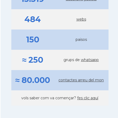
484
webs
150
països
≈ 250
grups de
whatsapp
≈ 80.000
contactes arreu del mon
vols saber com va començar?
fes clic aquí