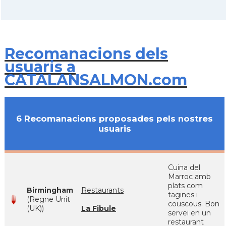
Recomanacions dels
usuaris a
CATALANSALMON.com
6 Recomanacions proposades pels nostres
usuaris
Cuina del
Marroc amb
plats com
Birmingham
Restaurants
tagines i
(Regne Unit
couscous. Bon
(UK))
La Fibule
servei en un
restaurant