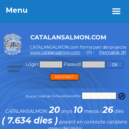
Menu
Menu
CATALANSALMON.COM
CATALANSALMON.com forma part del projecte
www.catalansalmon.com
- (0) -
Permalink (#)
Login
Passwd
Password
perdut?
REGISTRA'T
Buscar ciutat de CATALANSALMON:
20
10
26
CATALANSALMON:
anys
mesos i
dies
( 7.634 dies )
posant en contacte catalans
arreu del món