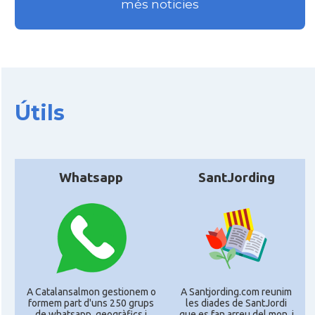
més noticies
Útils
Whatsapp
SantJording
A Catalansalmon gestionem o
A Santjording.com reunim
formem part d'uns 250 grups
les diades de SantJordi
de whatsapp, geogràfics i
que es fan arreu del mon, i