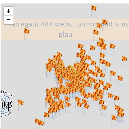
+
−
... carregant 484 webs... un moment si us
plau