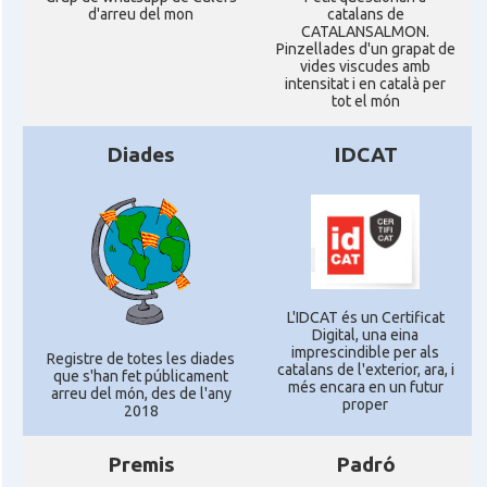
d'arreu del mon
catalans de
CATALANSALMON.
Pinzellades d'un grapat de
vides viscudes amb
intensitat i en català per
tot el món
Diades
IDCAT
L'IDCAT és un Certificat
Digital, una eina
imprescindible per als
Registre de totes les diades
catalans de l'exterior, ara, i
que s'han fet públicament
més encara en un futur
arreu del món, des de l'any
proper
2018
Premis
Padró