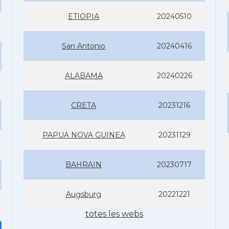
ETIOPIA
20240510
San Antonio
20240416
ALABAMA
20240226
CRETA
20231216
PAPUA NOVA GUINEA
20231129
BAHRAIN
20230717
Augsburg
20221221
totes les webs