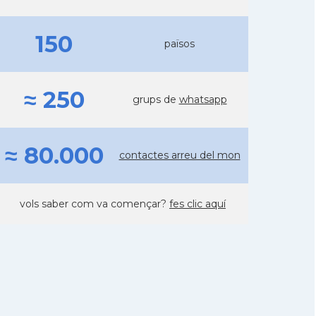
150
països
≈ 250
grups de
whatsapp
≈ 80.000
contactes arreu del mon
vols saber com va començar?
fes clic aquí