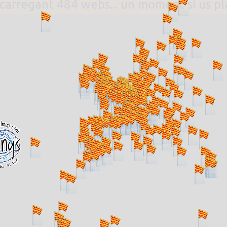
. carregant 484 webs... un moment si us p