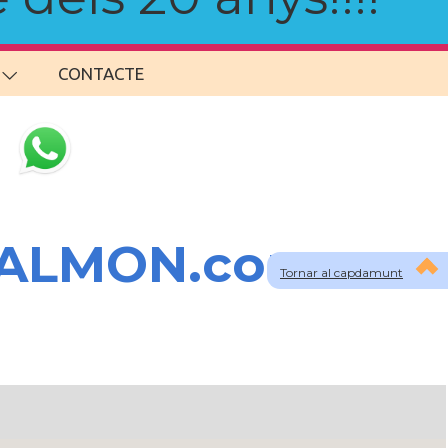
CONTACTE
SALMON.com
Tornar al capdamunt