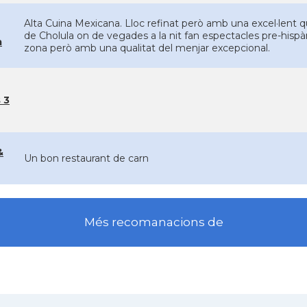
Alta Cuina Mexicana. Lloc refinat però amb una excel·lent qu
de Cholula on de vegades a la nit fan espectacles pre-hispà
a
zona però amb una qualitat del menjar excepcional.
 3
&
Un bon restaurant de carn
Més recomanacions de