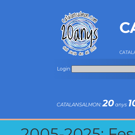
C
CATALA
Login
20
1
CATALANSALMON:
anys
2005-2025: Fes u