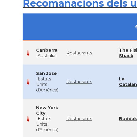
Recomanacions dels 
Canberra
The Fis
Restaurants
(Austràlia)
Shack
San Jose
(Estats
La
Restaurants
Units
Catala
d'Amèrica)
New York
City
(Estats
Restaurants
Buddak
Units
d'Amèrica)