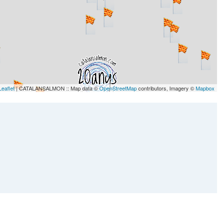
Leaflet
| CATALANSALMON :: Map data ©
OpenStreetMap
contributors, Imagery ©
Mapbox