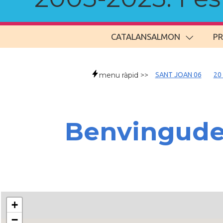
CATALANSALMON
P
menu ràpid >>
SANT JOAN 06
20
Benvingud
+
−