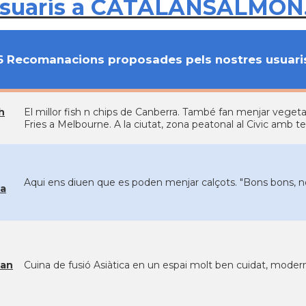
usuaris a CATALANSALMON
6 Recomanacions proposades pels nostres usuari
h
El millor fish n chips de Canberra. També fan menjar vegetarià
Fries a Melbourne. A la ciutat, zona peatonal al Civic amb t
Aqui ens diuen que es poden menjar calçots. "Bons bons, 
na
an
Cuina de fusió Asiàtica en un espai molt ben cuidat, moder