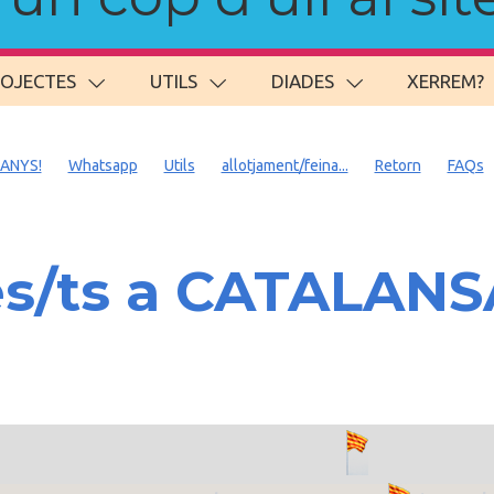
ROJECTES
UTILS
DIADES
XERREM?
 ANYS!
Whatsapp
Utils
allotjament/feina...
Retorn
FAQs
es/ts a CATALAN