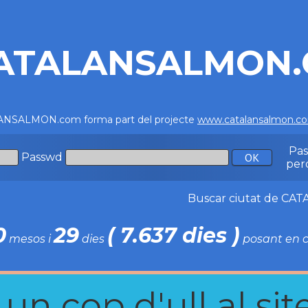
ATALANSALMON
NSALMON.com forma part del projecte
www.catalansalmon.c
Pa
Passwd
per
Buscar ciutat de C
0
29
( 7.637 dies )
mesos i
dies
posant en c
n cop d'ull al site