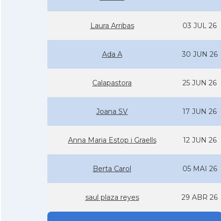
Laura Arribas
03 JUL 26
Ada A
30 JUN 26
Calapastora
25 JUN 26
Joana SV
17 JUN 26
Anna Maria Estop i Graells
12 JUN 26
Berta Carol
05 MAI 26
saul plaza reyes
29 ABR 26