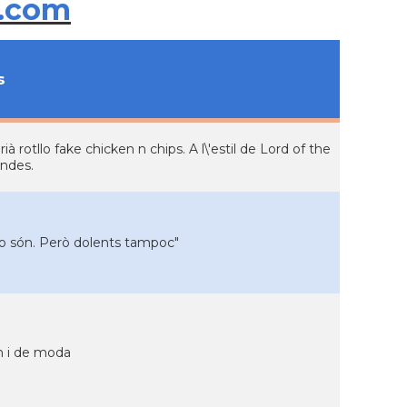
.com
s
 rotllo fake chicken n chips. A l\'estil de Lord of the
endes.
no són. Però dolents tampoc"
n i de moda