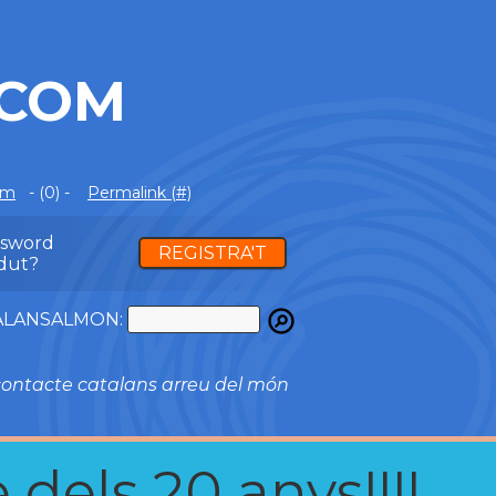
.COM
om
- (0) -
Permalink (#)
ssword
REGISTRA'T
dut?
ATALANSALMON:
ontacte catalans arreu del món
 dels 20 anys!!!!