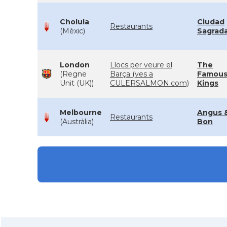
Cholula
Ciudad
Restaurants
(Mèxic)
Sagrad
London
Llocs per veure el
The
(Regne
Barça (ves a
Famous
Unit (UK))
CULERSALMON.com)
Kings
Melbourne
Angus 
Restaurants
(Austràlia)
Bon