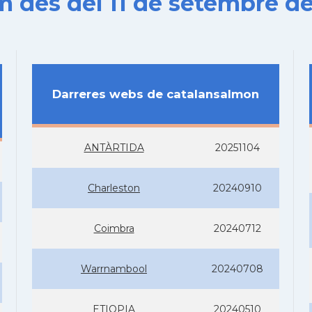
es del 11 de setembre de
Darreres webs de catalansalmon
ANTÀRTIDA
20251104
Charleston
20240910
Coimbra
20240712
Warrnambool
20240708
ETIOPIA
20240510