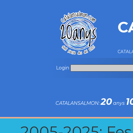
C
CATALA
Login
20
1
CATALANSALMON:
anys
2005-2025: Fes u