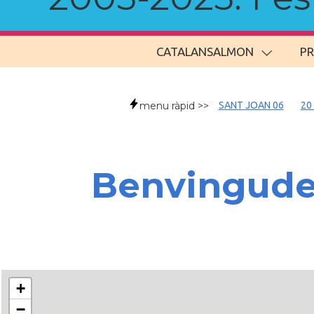
CATALANSALMON
P
menu ràpid >>
SANT JOAN 06
20
Benvingud
+
−