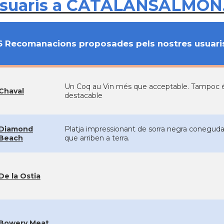
usuaris a CATALANSALMON
6 Recomanacions proposades pels nostres usuari
Un Coq au Vin més que acceptable. Tampoc és c
Chaval
destacable
Diamond
Platja impressionant de sorra negra coneguda p
Beach
que arriben a terra.
De la Ostia
Bowery Meat