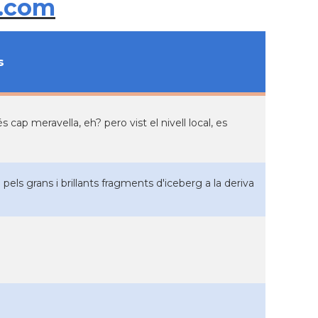
.com
s
ap meravella, eh? pero vist el nivell local, es
els grans i brillants fragments d'iceberg a la deriva