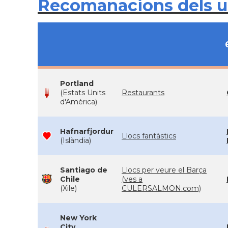
Recomanacions dels 
Portland
(Estats Units
Restaurants
d'Amèrica)
Hafnarfjordur
Llocs fantàstics
(Islàndia)
Santiago de
Llocs per veure el Barça
Chile
(ves a
(Xile)
CULERSALMON.com)
New York
City