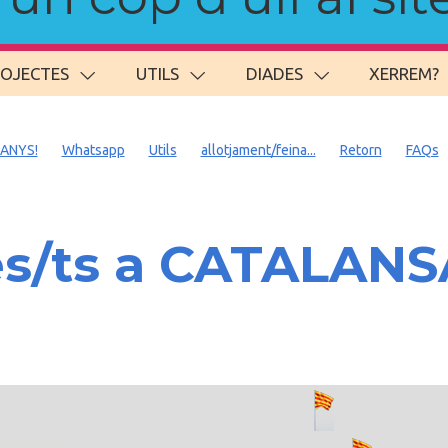
ROJECTES
UTILS
DIADES
XERREM?
 ANYS!
Whatsapp
Utils
allotjament/feina...
Retorn
FAQs
es/ts a CATALAN