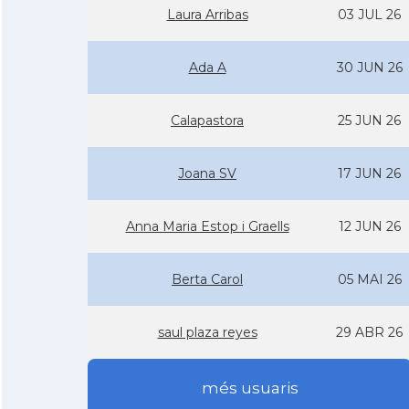
Laura Arribas
03 JUL 26
Ada A
30 JUN 26
Calapastora
25 JUN 26
Joana SV
17 JUN 26
Anna Maria Estop i Graells
12 JUN 26
Berta Carol
05 MAI 26
saul plaza reyes
29 ABR 26
més usuaris