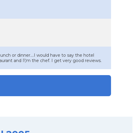
nch or dinner....I would have to say the hotel
urant and I\'m the chef. I get very good reviews.