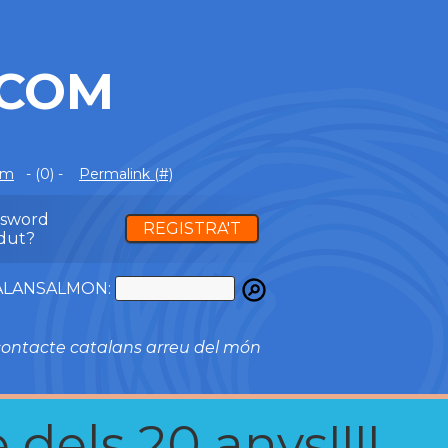
.COM
om
- (0) -
Permalink (#)
ssword
REGISTRA'T
dut?
ATALANSALMON:
ontacte catalans arreu del món
 dels 20 anys!!!!