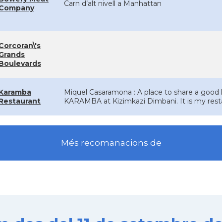
Carn d’alt nivell a Manhattan
Company
Corcoran\'s
Grands
Boulevards
Karamba
Miquel Casaramona : A place to share a good lu
Restaurant
KARAMBA at Kizimkazi Dimbani. It is my resta
Més recomanacions de