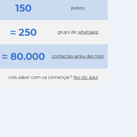
150
països
≈ 250
grups de
whatsapp
≈ 80.000
contactes arreu del mon
vols saber com va començar?
fes clic aquí