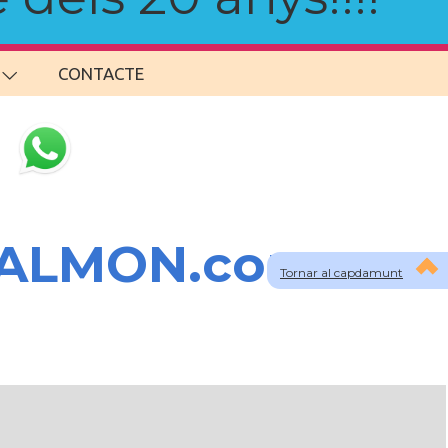
CONTACTE
SALMON.com
Tornar al capdamunt