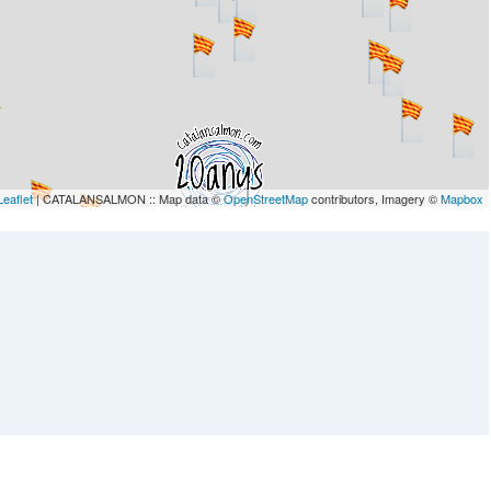
Leaflet
| CATALANSALMON :: Map data ©
OpenStreetMap
contributors, Imagery ©
Mapbox