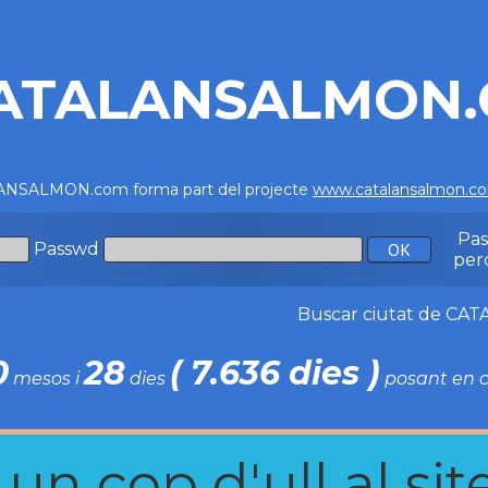
ATALANSALMON
NSALMON.com forma part del projecte
www.catalansalmon.c
Pa
Passwd
per
Buscar ciutat de C
0
28
( 7.636 dies )
mesos i
dies
posant en c
n cop d'ull al site