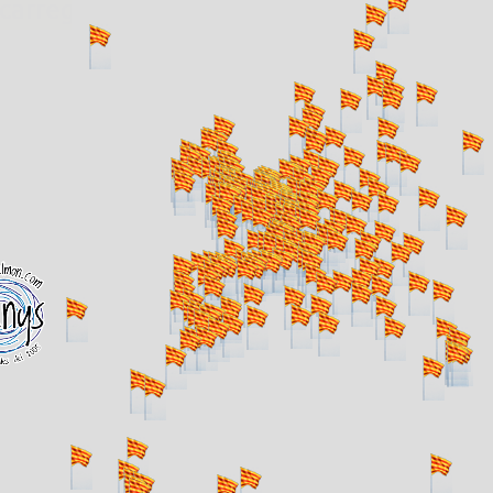
. carregant 484 webs... un moment si us p