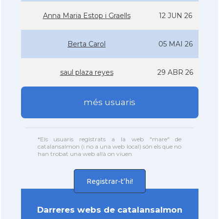
Anna Maria Estop i Graells
12 JUN 26
Berta Carol
05 MAI 26
saul plaza reyes
29 ABR 26
més usuaris
*Els usuaris registrats a la web "mare" de
catalansalmon (i no a una web local) són els que no
han trobat una web allà on viuen
Registrar-t'hi!
Darreres webs de catalansalmon