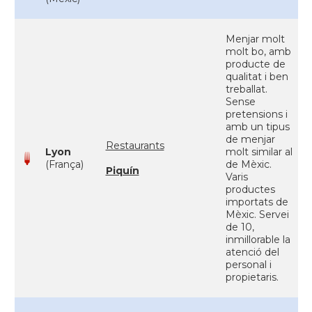
Menjar molt
molt bo, amb
producte de
qualitat i ben
treballat.
Sense
pretensions i
amb un tipus
de menjar
Restaurants
Lyon
molt similar al
(França)
de Mèxic.
Piquín
Varis
productes
importats de
Mèxic. Servei
de 10,
inmillorable la
atenció del
personal i
propietaris.