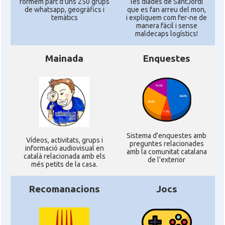
formem part d'uns 250 grups
les diades de SantJordi
de whatsapp, geogràfics i
que es fan arreu del mon,
temàtics
i expliquem com fer-ne de
manera fàcil i sense
maldecaps logí­stics!
Mainada
Enquestes
Sistema d'enquestes amb
Ví­deos, activitats, grups i
preguntes relacionades
informació audiovisual en
amb la comunitat catalana
català relacionada amb els
de l'exterior
més petits de la casa.
Recomanacions
Jocs