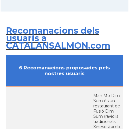
Recomanacions dels
usuaris a
CATALANSALMON.com
6 Recomanacions proposades pels
nostres usuaris
Man Mo Dim
Sum és un
restaurant de
Fusió Dim
Sum (raviolis
tradicionals
Xinesos) amb