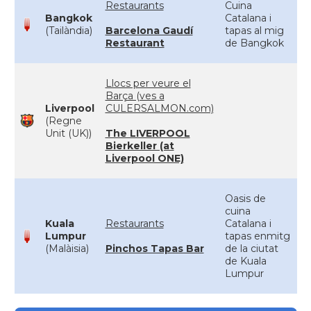
Restaurants
Cuina
Bangkok
Catalana i
(Tailàndia)
Barcelona Gaudí
tapas al mig
Restaurant
de Bangkok
Llocs per veure el
Barça (ves a
Liverpool
CULERSALMON.com)
(Regne
Unit (UK))
The LIVERPOOL
Bierkeller (at
Liverpool ONE)
Oasis de
cuina
Kuala
Restaurants
Catalana i
Lumpur
tapas enmitg
(Malàisia)
Pinchos Tapas Bar
de la ciutat
de Kuala
Lumpur