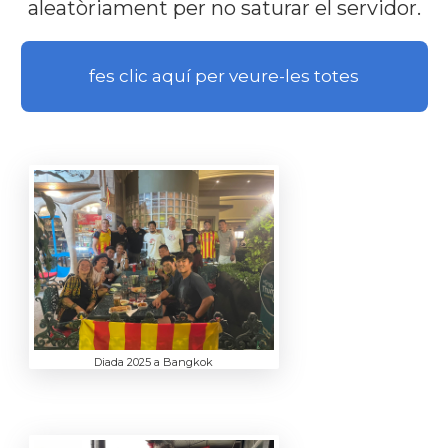
aleatòriament per no saturar el servidor.
fes clic aquí per veure-les totes
Diada 2025 a Bangkok