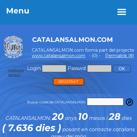
Menu
Menu
CATALANSALMON.COM
CATALANSALMON.com forma part del projecte
www.catalansalmon.com
- (0) -
Permalink (#)
Login
Passwd
Password
perdut?
REGISTRA'T
Buscar ciutat de CATALANSALMON:
20
10
28
CATALANSALMON:
anys
mesos i
dies
( 7.636 dies )
posant en contacte catalans
arreu del món