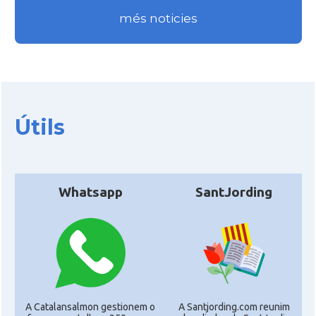
més noticies
Útils
Whatsapp
SantJording
A Catalansalmon gestionem o
A Santjording.com reunim