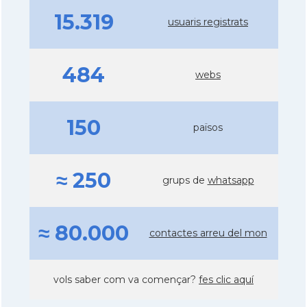
15.319
usuaris registrats
484
webs
150
països
≈ 250
grups de
whatsapp
≈ 80.000
contactes arreu del mon
vols saber com va començar?
fes clic aquí