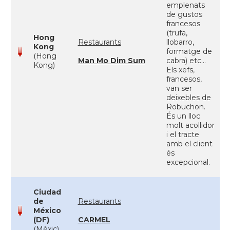
emplenats
de gustos
francesos
(trufa,
Hong
Restaurants
llobarro,
Kong
formatge de
(Hong
Man Mo Dim Sum
cabra) etc...
Kong)
Els xefs,
francesos,
van ser
deixebles de
Robuchon.
És un lloc
molt acollidor
i el tracte
amb el client
és
excepcional.
Ciudad
de
Restaurants
México
(DF)
CARMEL
(Mèxic)