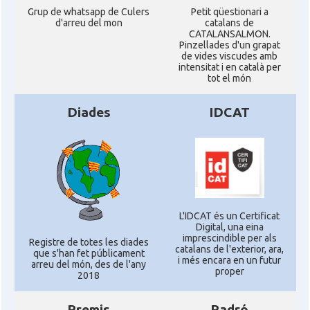
Grup de whatsapp de Culers
Petit qüestionari a
d'arreu del mon
catalans de
CATALANSALMON.
Pinzellades d'un grapat
de vides viscudes amb
intensitat i en català per
tot el món
Diades
IDCAT
L'IDCAT és un Certificat
Digital, una eina
imprescindible per als
Registre de totes les diades
catalans de l'exterior, ara,
que s'han fet públicament
i més encara en un futur
arreu del món, des de l'any
proper
2018
Premis
Padró