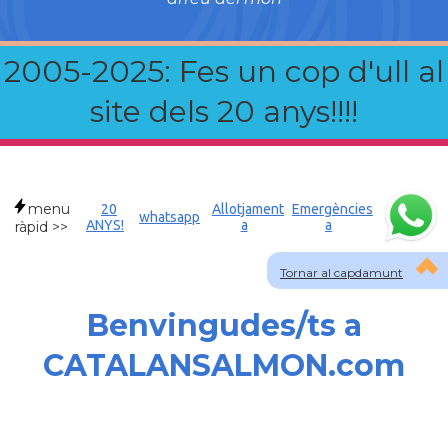
2005-2025: Fes un cop d'ull al
site dels 20 anys!!!!
menu
20
Allotjament
Emergències
whatsapp
ANYS!
a
a
ràpid >>
Tornar al capdamunt
Benvingudes/ts a
CATALANSALMON.com