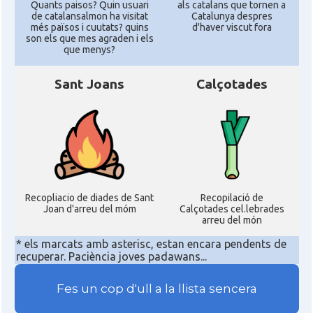
Quants paisos? Quin usuari
als catalans que tornen a
de catalansalmon ha visitat
Catalunya despres
més països i cuutats? quins
d'haver viscut fora
son els que mes agraden i els
que menys?
Sant Joans
Calçotades
Recopliacio de diades de Sant
Recopilació de
Joan d'arreu del móm
Calçotades cel.lebrades
arreu del món
* els marcats amb asterisc, estan encara pendents de
recuperar. Paciència joves padawans...
Fes un cop d'ull a la llista sencera