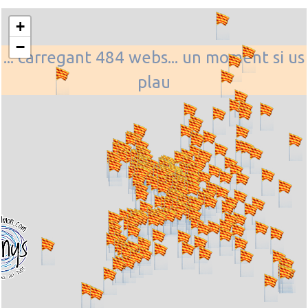
+
−
... carregant 484 webs... un moment si us
plau